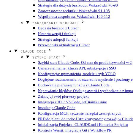
Strategie dla dużych baz kodu: Wskazówki 76-90
Zaawansowane techniki: Wskazówki 91-105
Współpraca zespołowa: Wskazówki 106-112
ZARZĄDZANIE WERSJAMI
Bądź na bieżąco z Cursor
Historia wersji i funkcji
Strategie adopcji funkcji
Przewodniki aktualizacji Cursor
CLAUDE CODE
SZYBKI START
Szybki start Claude Code: Od zera do produktywności w 2
Uwierzytelnianie: klucze API, subskrypcje i SSO
Konfiguracja: uprawnienia, modele i tryb YOLO
Dogłębne rozumowanie: rozszerzone myślenie i poziomy ef
Budowanie pierwszej funkcji z Claude Code
Naprawianie błędów: Obsługa awarii i wychodzenie z imp
Zainicjuj swój pierwszy projekt
Integracja z IDE: VS Code, JetBrains i inne
Instalacja Claude Code
Konfiguracja MCP: łączenie narzędzi zewnętrznych
PRD do planu do todo: Ustrukturyzowany rozwój w Claud
Inicjalizacja Projektu: CLAUDE.md i Kontekst Projektu
Kontrola Wersji: Integracja Git i Workflow PR