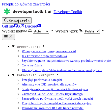
Przejdź do głównej zawartości
developertoolkit.ai
Developer Toolkit
Szukaj
Ctrl
K
GitHub
X
Discord
Wybierz motyw
Wybierz język
WPROWADZENIE
Witamy w rewolucji programowania z AI
Jak korzystać z tego przewodnika
Szybkie wygrane - natychmiastowe wzrosty produktywności w pie
Co je wyróżnia
Dlaczego narzędzia AI do kodowania? Zmiana paradygmatu
PORÓWNANIE NARZĘDZI
Przegląd porównania narzędzi
Alternatywne IDE i powłoki dla agentów
Strategie optymalizacji tokenów i limitów użycia
Cursor vs Claude Code -- Kiedy użyć którego
Szczegółowe porównanie możliwości trzech narzędzi
Przejście z innych narzędzi -- Framework decyzyjny
Porównanie kosztów i ROI dla trzech narzędzi