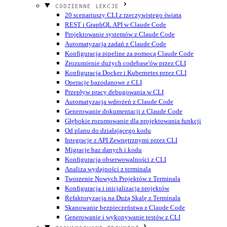
CODZIENNE LEKCJE
20 scenariuszy CLI z rzeczywistego świata
REST i GraphQL API w Claude Code
Projektowanie systemów z Claude Code
Automatyzacja zadań z Claude Code
Konfiguracja pipeline za pomocą Claude Code
Zrozumienie dużych codebase'ów przez CLI
Konfiguracja Docker i Kubernetes przez CLI
Operacje bazodanowe z CLI
Przepływ pracy debugowania w CLI
Automatyzacja wdrożeń z Claude Code
Generowanie dokumentacji z Claude Code
Głębokie rozumowanie dla projektowania funkcji
Od planu do działającego kodu
Integracje z API Zewnętrznymi przez CLI
Migracje baz danych i kodu
Konfiguracja obserwowalności z CLI
Analiza wydajności z terminala
Tworzenie Nowych Projektów z Terminala
Konfiguracja i inicjalizacja projektów
Refaktoryzacja na Dużą Skalę z Terminala
Skanowanie bezpieczeństwa z Claude Code
Generowanie i wykonywanie testów z CLI