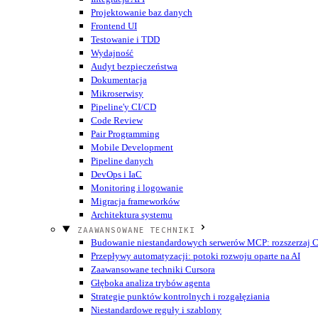
Projektowanie baz danych
Frontend UI
Testowanie i TDD
Wydajność
Audyt bezpieczeństwa
Dokumentacja
Mikroserwisy
Pipeline'y CI/CD
Code Review
Pair Programming
Mobile Development
Pipeline danych
DevOps i IaC
Monitoring i logowanie
Migracja frameworków
Architektura systemu
ZAAWANSOWANE TECHNIKI
Budowanie niestandardowych serwerów MCP: rozszerzaj Cu
Przepływy automatyzacji: potoki rozwoju oparte na AI
Zaawansowane techniki Cursora
Głęboka analiza trybów agenta
Strategie punktów kontrolnych i rozgałęziania
Niestandardowe reguły i szablony