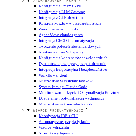
ZAAWANSOWANE TECHNIKI
Konfiguracja Proxy i VPN
Konfiguracja LLM Gateway
Integracja z GitHub Actions
Kontrola kosztów w przedsiębiorstwie
Zaawansowane techniki
Agent View: claude agents
Integracja CI/CD i automatyzacja
Tworzenie poleceń niestandardowych
Niestandardowe Subagenty
Konfiguracja kontenerów deweloperskich
Dynamiczne przepływy pracy i ultracode
Integracja korporacyjna i bezpieczeństwo
Workflow z /goal
Mistrzostwo w systemie hooków
System Pamięci Claude Code
Monitorowanie Użycia i Optymalizacja Kosztów
Dostrajanie i optymalizacja wydajności
Mistrzostwo w komendach slash
WZORCE PRODUKTYWNOŚCI
Koordynacja IDE + CLI
Automatyczne przeglądy kodu
Wzorce wdrażania
Sztuczki wydajności