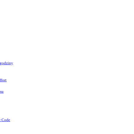
 godziny
fort
asu
e Code