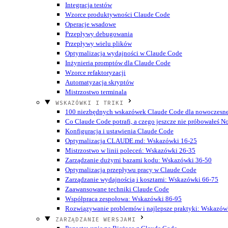
Integracja testów
Wzorce produktywności Claude Code
Operacje wsadowe
Przepływy debugowania
Przepływy wielu plików
Optymalizacja wydajności w Claude Code
Inżynieria promptów dla Claude Code
Wzorce refaktoryzacji
Automatyzacja skryptów
Mistrzostwo terminala
WSKAZÓWKI I TRIKI
100 niezbędnych wskazówek Claude Code dla nowoczesn
Co Claude Code potrafi, a czego jeszcze nie próbowałeś
N
Konfiguracja i ustawienia Claude Code
Optymalizacja CLAUDE.md: Wskazówki 16-25
Mistrzostwo w linii poleceń: Wskazówki 26-35
Zarządzanie dużymi bazami kodu: Wskazówki 36-50
Optymalizacja przepływu pracy w Claude Code
Zarządzanie wydajnością i kosztami: Wskazówki 66-75
Zaawansowane techniki Claude Code
Współpraca zespołowa: Wskazówki 86-95
Rozwiązywanie problemów i najlepsze praktyki: Wskazów
ZARZĄDZANIE WERSJAMI