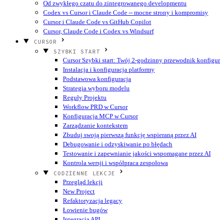
Od zwykłego czatu do zintegrowanego developmentu
Codex vs Cursor i Claude Code -- mocne strony i kompromisy
Cursor i Claude Code vs GitHub Copilot
Cursor, Claude Code i Codex vs Windsurf
CURSOR
SZYBKI START
Cursor Szybki start: Twój 2-godzinny przewodnik konfigur
Instalacja i konfiguracja platformy
Podstawowa konfiguracja
Strategia wyboru modelu
Reguły Projektu
Workflow PRD w Cursor
Konfiguracja MCP w Cursor
Zarządzanie kontekstem
Zbuduj swoją pierwszą funkcję wspieraną przez AI
Debugowanie i odzyskiwanie po błędach
Testowanie i zapewnianie jakości wspomagane przez AI
Kontrola wersji i współpraca zespołowa
CODZIENNE LEKCJE
Przegląd lekcji
New Project
Refaktoryzacja legacy
Łowienie bugów
Integracja API