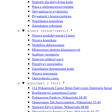
Strategie dla dużych baz kodu
Praca z wieloma repozytoriami
Optymalizacja wydajności
Prywatność i bezpieczeństwo
Współpraca zespołowa
Zarządzanie tokenami
WZORCE PRODUKTYWNOŚCI
Wzorce produktywności Cursor
Wzorce kontekstu
Workflow debugowania
Mistrzostwo skrótów klawiszowych
Szablony promptów
Strategie refaktoryzacji
Przepływy przeglądów
Zarządzanie fragmentami kodu
Wzorce testowania
Oszczędności czasu
WSKAZÓWKI I TRIKI
112 Wskazówek Cursor, Które Faktycznie Zmieniają Sposó
Konfiguracja i ustawienia Cursor
Podstawowe Funkcje: Wskazówki 16-30
Opanowanie Tab Autocomplete: Wskazówki 31-45
Strategie Edycji Inline: Wskazówki 46-60
Optymalizacja Agenta i Chatu: Wskazówki 61-75