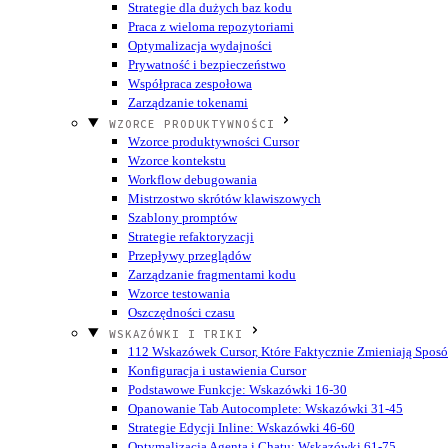
Strategie dla dużych baz kodu
Praca z wieloma repozytoriami
Optymalizacja wydajności
Prywatność i bezpieczeństwo
Współpraca zespołowa
Zarządzanie tokenami
WZORCE PRODUKTYWNOŚCI
Wzorce produktywności Cursor
Wzorce kontekstu
Workflow debugowania
Mistrzostwo skrótów klawiszowych
Szablony promptów
Strategie refaktoryzacji
Przepływy przeglądów
Zarządzanie fragmentami kodu
Wzorce testowania
Oszczędności czasu
WSKAZÓWKI I TRIKI
112 Wskazówek Cursor, Które Faktycznie Zmieniają Sposó
Konfiguracja i ustawienia Cursor
Podstawowe Funkcje: Wskazówki 16-30
Opanowanie Tab Autocomplete: Wskazówki 31-45
Strategie Edycji Inline: Wskazówki 46-60
Optymalizacja Agenta i Chatu: Wskazówki 61-75