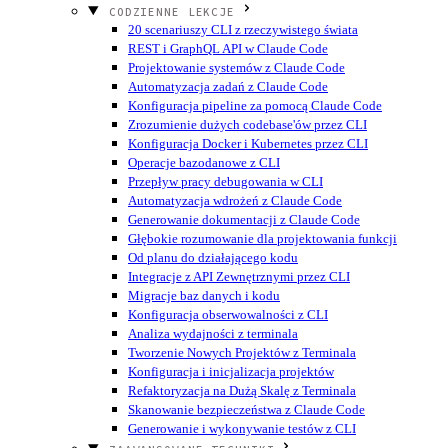
CODZIENNE LEKCJE
20 scenariuszy CLI z rzeczywistego świata
REST i GraphQL API w Claude Code
Projektowanie systemów z Claude Code
Automatyzacja zadań z Claude Code
Konfiguracja pipeline za pomocą Claude Code
Zrozumienie dużych codebase'ów przez CLI
Konfiguracja Docker i Kubernetes przez CLI
Operacje bazodanowe z CLI
Przepływ pracy debugowania w CLI
Automatyzacja wdrożeń z Claude Code
Generowanie dokumentacji z Claude Code
Głębokie rozumowanie dla projektowania funkcji
Od planu do działającego kodu
Integracje z API Zewnętrznymi przez CLI
Migracje baz danych i kodu
Konfiguracja obserwowalności z CLI
Analiza wydajności z terminala
Tworzenie Nowych Projektów z Terminala
Konfiguracja i inicjalizacja projektów
Refaktoryzacja na Dużą Skalę z Terminala
Skanowanie bezpieczeństwa z Claude Code
Generowanie i wykonywanie testów z CLI