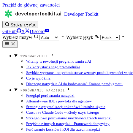
Przejdź do głównej zawartości
developertoolkit.ai
Developer Toolkit
Szukaj
Ctrl
K
GitHub
X
Discord
Wybierz motyw
Wybierz język
WPROWADZENIE
Witamy w rewolucji programowania z AI
Jak korzystać z tego przewodnika
Szybkie wygrane - natychmiastowe wzrosty produktywności w pie
Co je wyróżnia
Dlaczego narzędzia AI do kodowania? Zmiana paradygmatu
PORÓWNANIE NARZĘDZI
Przegląd porównania narzędzi
Alternatywne IDE i powłoki dla agentów
Strategie optymalizacji tokenów i limitów użycia
Cursor vs Claude Code -- Kiedy użyć którego
Szczegółowe porównanie możliwości trzech narzędzi
Przejście z innych narzędzi -- Framework decyzyjny
Porównanie kosztów i ROI dla trzech narzędzi