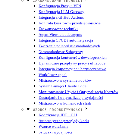
ZAAWANSOWANE TECHNIKI
Konfiguracja Proxy i VPN
Konfiguracja LLM Gateway
Integracja z GitHub Actions
Kontrola kosztów w przedsiębiorstwie
Zaawansowane techniki
Agent View: claude agents
Integracja CI/CD i automatyzacja
Tworzenie poleceń niestandardowych
Niestandardowe Subagenty
Konfiguracja kontenerów deweloperskich
Dynamiczne przepływy pracy i ultracode
Integracja korporacyjna i bezpieczeństwo
Workflow z /goal
Mistrzostwo w systemie hooków
System Pamięci Claude Code
Monitorowanie Użycia i Optymalizacja Kosztów
Dostrajanie i optymalizacja wydajności
Mistrzostwo w komendach slash
WZORCE PRODUKTYWNOŚCI
Koordynacja IDE + CLI
Automatyczne przeglądy kodu
Wzorce wdrażania
Sztuczki wydajności