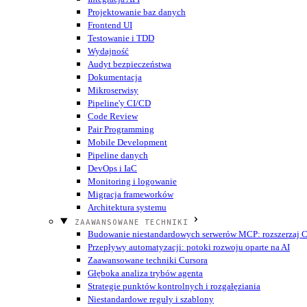
Projektowanie baz danych
Frontend UI
Testowanie i TDD
Wydajność
Audyt bezpieczeństwa
Dokumentacja
Mikroserwisy
Pipeline'y CI/CD
Code Review
Pair Programming
Mobile Development
Pipeline danych
DevOps i IaC
Monitoring i logowanie
Migracja frameworków
Architektura systemu
ZAAWANSOWANE TECHNIKI
Budowanie niestandardowych serwerów MCP: rozszerzaj Cu
Przepływy automatyzacji: potoki rozwoju oparte na AI
Zaawansowane techniki Cursora
Głęboka analiza trybów agenta
Strategie punktów kontrolnych i rozgałęziania
Niestandardowe reguły i szablony