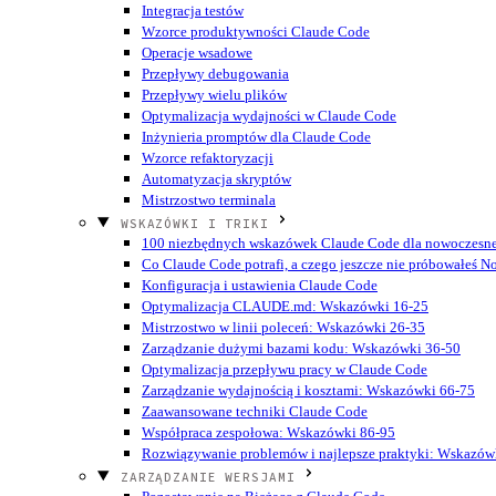
Integracja testów
Wzorce produktywności Claude Code
Operacje wsadowe
Przepływy debugowania
Przepływy wielu plików
Optymalizacja wydajności w Claude Code
Inżynieria promptów dla Claude Code
Wzorce refaktoryzacji
Automatyzacja skryptów
Mistrzostwo terminala
WSKAZÓWKI I TRIKI
100 niezbędnych wskazówek Claude Code dla nowoczesn
Co Claude Code potrafi, a czego jeszcze nie próbowałeś
N
Konfiguracja i ustawienia Claude Code
Optymalizacja CLAUDE.md: Wskazówki 16-25
Mistrzostwo w linii poleceń: Wskazówki 26-35
Zarządzanie dużymi bazami kodu: Wskazówki 36-50
Optymalizacja przepływu pracy w Claude Code
Zarządzanie wydajnością i kosztami: Wskazówki 66-75
Zaawansowane techniki Claude Code
Współpraca zespołowa: Wskazówki 86-95
Rozwiązywanie problemów i najlepsze praktyki: Wskazów
ZARZĄDZANIE WERSJAMI