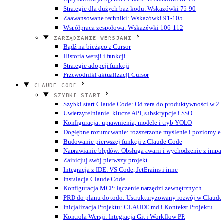
Strategie dla dużych baz kodu: Wskazówki 76-90
Zaawansowane techniki: Wskazówki 91-105
Współpraca zespołowa: Wskazówki 106-112
ZARZĄDZANIE WERSJAMI
Bądź na bieżąco z Cursor
Historia wersji i funkcji
Strategie adopcji funkcji
Przewodniki aktualizacji Cursor
CLAUDE CODE
SZYBKI START
Szybki start Claude Code: Od zera do produktywności w 2
Uwierzytelnianie: klucze API, subskrypcje i SSO
Konfiguracja: uprawnienia, modele i tryb YOLO
Dogłębne rozumowanie: rozszerzone myślenie i poziomy ef
Budowanie pierwszej funkcji z Claude Code
Naprawianie błędów: Obsługa awarii i wychodzenie z imp
Zainicjuj swój pierwszy projekt
Integracja z IDE: VS Code, JetBrains i inne
Instalacja Claude Code
Konfiguracja MCP: łączenie narzędzi zewnętrznych
PRD do planu do todo: Ustrukturyzowany rozwój w Claud
Inicjalizacja Projektu: CLAUDE.md i Kontekst Projektu
Kontrola Wersji: Integracja Git i Workflow PR