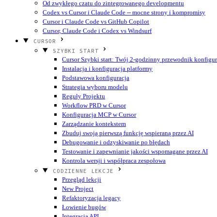
Od zwykłego czatu do zintegrowanego developmentu
Codex vs Cursor i Claude Code -- mocne strony i kompromisy
Cursor i Claude Code vs GitHub Copilot
Cursor, Claude Code i Codex vs Windsurf
CURSOR
SZYBKI START
Cursor Szybki start: Twój 2-godzinny przewodnik konfigur
Instalacja i konfiguracja platformy
Podstawowa konfiguracja
Strategia wyboru modelu
Reguły Projektu
Workflow PRD w Cursor
Konfiguracja MCP w Cursor
Zarządzanie kontekstem
Zbuduj swoją pierwszą funkcję wspieraną przez AI
Debugowanie i odzyskiwanie po błędach
Testowanie i zapewnianie jakości wspomagane przez AI
Kontrola wersji i współpraca zespołowa
CODZIENNE LEKCJE
Przegląd lekcji
New Project
Refaktoryzacja legacy
Łowienie bugów
Integracja API