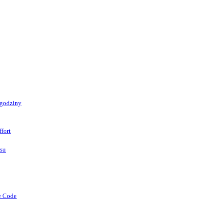
 godziny
fort
asu
e Code