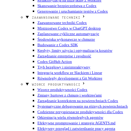
Refaktoryzacja na dużą skalę z Worktree
Skanowanie bezpieczeństwa z Codex
Generowanie i uruchamianie testów z Codex
ZAAWANSOWANE TECHNIKI
Zaawansowane techniki Codex
Mistrzostwo Codex w ChatGPT desktop
Zaplanowane cykliczne automatyzacje
Środowiska wykonawcze w chmurze
Budowanie z Codex SDK
Kredyty, limity użycia i optymalizacja kosztów
Zarządzanie enterprise i zgodność
Codex GitHub Action
Tryb bezgłowy i nieinteraktywny
Integracja workflow ze Slackiem i Linear
Równoległy development z Git Worktree
WZORCE PRODUKTYWNOŚCI
Wzorce produktywności Codex
Zmiany hurtowe z chmurą i worktree'ami
Zarządzanie kontekstem na powierzchniach Codex
Systematyczne debugowanie na różnych powierzchniach
Codzienne przyspieszacze produktywności dla Codex
Orkiestracja wielu równoległych agentów
Efektywne promptowanie i strategie AGENTS.md
Efektywny przegląd i zatwierdzanie pracy agenta