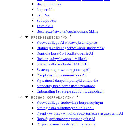
shadcn/improve
Impeccable
Grill Me
Superpowers
Taste Skill
Bezpieczeństwo łańcucha dostaw Skills
PRZEDSIĘBIORSTWO
Przewodnik po AI w rozwoju enterprise
Bramki jakości i egzekwowanie standardów
Kontrola kosztów i budżetowanie AI
Backup, odzyskiwanie i rollback
Strategie dla baz kodu 1M+ LOC
Systemy rozproszone z pomocą AI
Przepływy pracy monorepo z AI
Prywatność danych i polityki enterprise
Standardy bezpieczeństwa i zgodność
Onboarding i strategie adopcji w zespołach
ROZWÓJ KORPORACYJNY
Przewodnik po środowisku korporacyjnym
Strategie dla milionowych linii kodu
Przepływy pracy w monorepozytoriach z asystentami AI
Rozwój systemów rozproszonych z AI
Projektowanie baz danych i zapytania