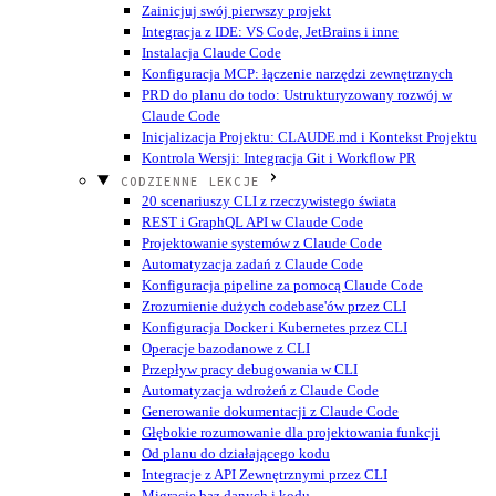
Zainicjuj swój pierwszy projekt
Integracja z IDE: VS Code, JetBrains i inne
Instalacja Claude Code
Konfiguracja MCP: łączenie narzędzi zewnętrznych
PRD do planu do todo: Ustrukturyzowany rozwój w
Claude Code
Inicjalizacja Projektu: CLAUDE.md i Kontekst Projektu
Kontrola Wersji: Integracja Git i Workflow PR
CODZIENNE LEKCJE
20 scenariuszy CLI z rzeczywistego świata
REST i GraphQL API w Claude Code
Projektowanie systemów z Claude Code
Automatyzacja zadań z Claude Code
Konfiguracja pipeline za pomocą Claude Code
Zrozumienie dużych codebase'ów przez CLI
Konfiguracja Docker i Kubernetes przez CLI
Operacje bazodanowe z CLI
Przepływ pracy debugowania w CLI
Automatyzacja wdrożeń z Claude Code
Generowanie dokumentacji z Claude Code
Głębokie rozumowanie dla projektowania funkcji
Od planu do działającego kodu
Integracje z API Zewnętrznymi przez CLI
Migracje baz danych i kodu