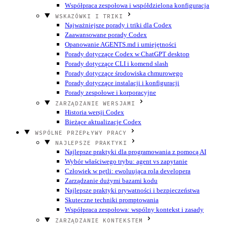
Współpraca zespołowa i współdzielona konfiguracja
WSKAZÓWKI I TRIKI
Najważniejsze porady i triki dla Codex
Zaawansowane porady Codex
Opanowanie AGENTS.md i umiejętności
Porady dotyczące Codex w ChatGPT desktop
Porady dotyczące CLI i komend slash
Porady dotyczące środowiska chmurowego
Porady dotyczące instalacji i konfiguracji
Porady zespołowe i korporacyjne
ZARZĄDZANIE WERSJAMI
Historia wersji Codex
Bieżące aktualizacje Codex
WSPÓLNE PRZEPŁYWY PRACY
NAJLEPSZE PRAKTYKI
Najlepsze praktyki dla programowania z pomocą AI
Wybór właściwego trybu: agent vs zapytanie
Człowiek w pętli: ewoluująca rola developera
Zarządzanie dużymi bazami kodu
Najlepsze praktyki prywatności i bezpieczeństwa
Skuteczne techniki promptowania
Współpraca zespołowa: wspólny kontekst i zasady
ZARZĄDZANIE KONTEKSTEM