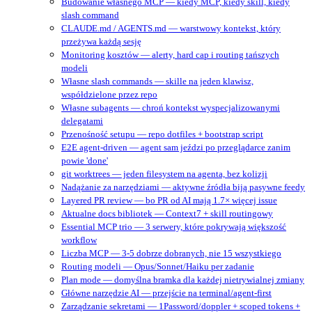
Budowanie własnego MCP — kiedy MCP, kiedy skill, kiedy
slash command
CLAUDE.md / AGENTS.md — warstwowy kontekst, który
przeżywa każdą sesję
Monitoring kosztów — alerty, hard cap i routing tańszych
modeli
Własne slash commands — skille na jeden klawisz,
współdzielone przez repo
Własne subagents — chroń kontekst wyspecjalizowanymi
delegatami
Przenośność setupu — repo dotfiles + bootstrap script
E2E agent-driven — agent sam jeździ po przeglądarce zanim
powie 'done'
git worktrees — jeden filesystem na agenta, bez kolizji
Nadążanie za narzędziami — aktywne źródła biją pasywne feedy
Layered PR review — bo PR od AI mają 1.7× więcej issue
Aktualne docs bibliotek — Context7 + skill routingowy
Essential MCP trio — 3 serwery, które pokrywają większość
workflow
Liczba MCP — 3-5 dobrze dobranych, nie 15 wszystkiego
Routing modeli — Opus/Sonnet/Haiku per zadanie
Plan mode — domyślna bramka dla każdej nietrywialnej zmiany
Główne narzędzie AI — przejście na terminal/agent‑first
Zarządzanie sekretami — 1Password/doppler + scoped tokens +