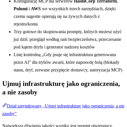
Konfigurację MCP dla serwerów
HashiCorp Terraform
,
Pulumi
i
AWS
we wszystkich trzech narzędziach, dzięki
czemu sugestie opierają się na żywych danych z
rejestru/konta
Trzy gotowe do skopiowania prompty, których możesz użyć
już dziś: przegląd według ram bezpieczeństwa, przeczesanie
pod kątem dryfu i generator nadzoru kosztów
Listę kontrolną „Gdy psuje się infrastruktura generowana
przez AI” dla trybów awarii, które naprawdę bolą (blokady
stanu, dryf, zerwane przypięcie dostawcy, autoryzacja MCP)
Ujmuj infrastrukturę jako ograniczenia,
a nie zasoby
Dział zatytułowany „Ujmuj infrastrukturę jako ograniczenia, a nie
zasoby”
Największą dźwignią jakości wyniku jest prompt otwierający.