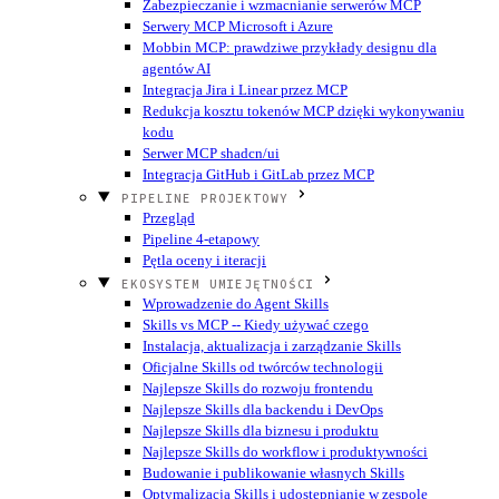
Zabezpieczanie i wzmacnianie serwerów MCP
Serwery MCP Microsoft i Azure
Mobbin MCP: prawdziwe przykłady designu dla
agentów AI
Integracja Jira i Linear przez MCP
Redukcja kosztu tokenów MCP dzięki wykonywaniu
kodu
Serwer MCP shadcn/ui
Integracja GitHub i GitLab przez MCP
PIPELINE PROJEKTOWY
Przegląd
Pipeline 4-etapowy
Pętla oceny i iteracji
EKOSYSTEM UMIEJĘTNOŚCI
Wprowadzenie do Agent Skills
Skills vs MCP -- Kiedy używać czego
Instalacja, aktualizacja i zarządzanie Skills
Oficjalne Skills od twórców technologii
Najlepsze Skills do rozwoju frontendu
Najlepsze Skills dla backendu i DevOps
Najlepsze Skills dla biznesu i produktu
Najlepsze Skills do workflow i produktywności
Budowanie i publikowanie własnych Skills
Optymalizacja Skills i udostępnianie w zespole