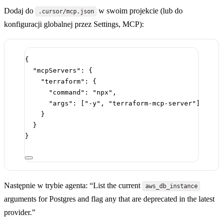
Dodaj do
w swoim projekcie (lub do
.cursor/mcp.json
konfiguracji globalnej przez Settings, MCP):
{
"mcpServers"
: {
"terraform"
: {
"command"
: 
"npx"
,
"args"
: [
"-y"
, 
"terraform-mcp-server"
]
}
}
}
Następnie w trybie agenta: “List the current
aws_db_instance
arguments for Postgres and flag any that are deprecated in the latest
provider.”