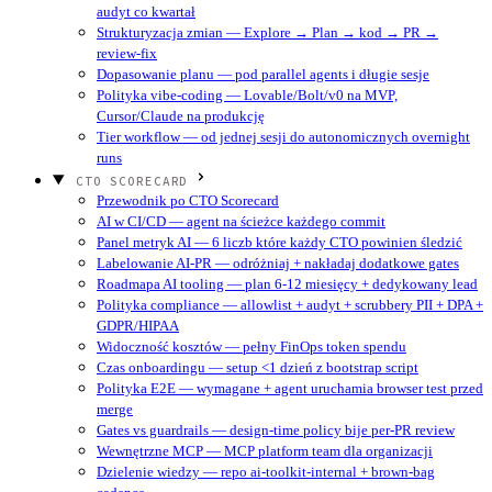
audyt co kwartał
Strukturyzacja zmian — Explore → Plan → kod → PR →
review-fix
Dopasowanie planu — pod parallel agents i długie sesje
Polityka vibe-coding — Lovable/Bolt/v0 na MVP,
Cursor/Claude na produkcję
Tier workflow — od jednej sesji do autonomicznych overnight
runs
CTO SCORECARD
Przewodnik po CTO Scorecard
AI w CI/CD — agent na ścieżce każdego commit
Panel metryk AI — 6 liczb które każdy CTO powinien śledzić
Labelowanie AI-PR — odróżniaj + nakładaj dodatkowe gates
Roadmapa AI tooling — plan 6-12 miesięcy + dedykowany lead
Polityka compliance — allowlist + audyt + scrubbery PII + DPA +
GDPR/HIPAA
Widoczność kosztów — pełny FinOps token spendu
Czas onboardingu — setup <1 dzień z bootstrap script
Polityka E2E — wymagane + agent uruchamia browser test przed
merge
Gates vs guardrails — design-time policy bije per-PR review
Wewnętrzne MCP — MCP platform team dla organizacji
Dzielenie wiedzy — repo ai-toolkit-internal + brown-bag