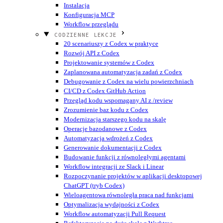
Instalacja
Konfiguracja MCP
Workflow przeglądu
CODZIENNE LEKCJE
20 scenariuszy z Codex w praktyce
Rozwój API z Codex
Projektowanie systemów z Codex
Zaplanowana automatyzacja zadań z Codex
Debugowanie z Codex na wielu powierzchniach
CI/CD z Codex GitHub Action
Przegląd kodu wspomagany AI z /review
Zrozumienie baz kodu z Codex
Modernizacja starszego kodu na skalę
Operacje bazodanowe z Codex
Automatyzacja wdrożeń z Codex
Generowanie dokumentacji z Codex
Budowanie funkcji z równoległymi agentami
Workflow integracji ze Slack i Linear
Rozpoczynanie projektów w aplikacji desktopowej
ChatGPT (tryb Codex)
Wieloagentowa równoległa praca nad funkcjami
Optymalizacja wydajności z Codex
Workflow automatyzacji Pull Request