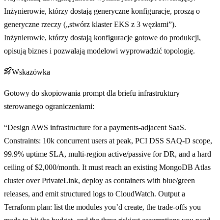
Inżynierowie, którzy dostają generyczne konfiguracje, proszą o
generyczne rzeczy („stwórz klaster EKS z 3 węzłami”).
Inżynierowie, którzy dostają konfiguracje gotowe do produkcji,
opisują biznes i pozwalają modelowi wyprowadzić topologię.
Wskazówka
Gotowy do skopiowania prompt dla briefu infrastruktury
sterowanego ograniczeniami:
“Design AWS infrastructure for a payments-adjacent SaaS.
Constraints: 10k concurrent users at peak, PCI DSS SAQ-D scope,
99.9% uptime SLA, multi-region active/passive for DR, and a hard
ceiling of $2,000/month. It must reach an existing MongoDB Atlas
cluster over PrivateLink, deploy as containers with blue/green
releases, and emit structured logs to CloudWatch. Output a
Terraform plan: list the modules you’d create, the trade-offs you