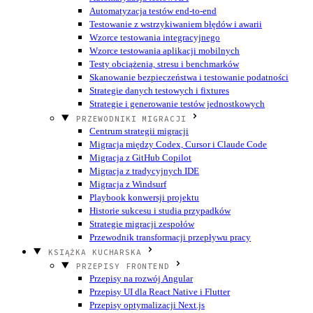
Automatyzacja testów end-to-end
Testowanie z wstrzykiwaniem błędów i awarii
Wzorce testowania integracyjnego
Wzorce testowania aplikacji mobilnych
Testy obciążenia, stresu i benchmarków
Skanowanie bezpieczeństwa i testowanie podatności
Strategie danych testowych i fixtures
Strategie i generowanie testów jednostkowych
PRZEWODNIKI MIGRACJI
Centrum strategii migracji
Migracja między Codex, Cursor i Claude Code
Migracja z GitHub Copilot
Migracja z tradycyjnych IDE
Migracja z Windsurf
Playbook konwersji projektu
Historie sukcesu i studia przypadków
Strategie migracji zespołów
Przewodnik transformacji przepływu pracy
KSIĄŻKA KUCHARSKA
PRZEPISY FRONTEND
Przepisy na rozwój Angular
Przepisy UI dla React Native i Flutter
Przepisy optymalizacji Next.js