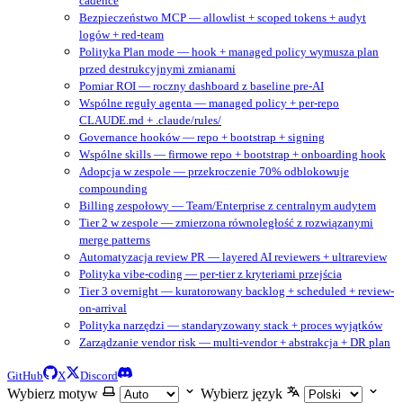
cadence
Bezpieczeństwo MCP — allowlist + scoped tokens + audyt
logów + red-team
Polityka Plan mode — hook + managed policy wymusza plan
przed destrukcyjnymi zmianami
Pomiar ROI — roczny dashboard z baseline pre-AI
Wspólne reguły agenta — managed policy + per-repo
CLAUDE.md + .claude/rules/
Governance hooków — repo + bootstrap + signing
Wspólne skills — firmowe repo + bootstrap + onboarding hook
Adopcja w zespole — przekroczenie 70% odblokowuje
compounding
Billing zespołowy — Team/Enterprise z centralnym audytem
Tier 2 w zespole — zmierzona równoległość z rozwiązanymi
merge patterns
Automatyzacja review PR — layered AI reviewers + ultrareview
Polityka vibe-coding — per-tier z kryteriami przejścia
Tier 3 overnight — kuratorowany backlog + scheduled + review-
on-arrival
Polityka narzędzi — standaryzowany stack + proces wyjątków
Zarządzanie vendor risk — multi-vendor + abstrakcja + DR plan
GitHub
X
Discord
Wybierz motyw
Wybierz język