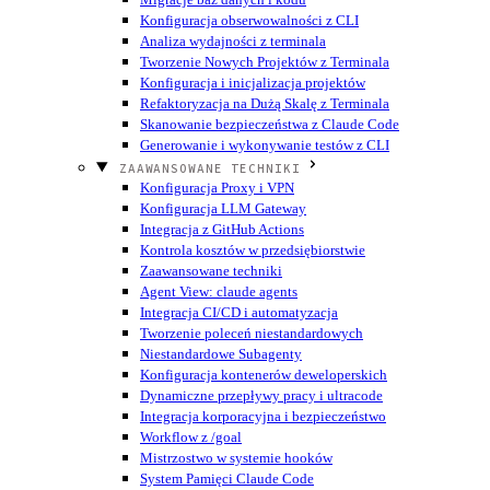
Konfiguracja obserwowalności z CLI
Analiza wydajności z terminala
Tworzenie Nowych Projektów z Terminala
Konfiguracja i inicjalizacja projektów
Refaktoryzacja na Dużą Skalę z Terminala
Skanowanie bezpieczeństwa z Claude Code
Generowanie i wykonywanie testów z CLI
ZAAWANSOWANE TECHNIKI
Konfiguracja Proxy i VPN
Konfiguracja LLM Gateway
Integracja z GitHub Actions
Kontrola kosztów w przedsiębiorstwie
Zaawansowane techniki
Agent View: claude agents
Integracja CI/CD i automatyzacja
Tworzenie poleceń niestandardowych
Niestandardowe Subagenty
Konfiguracja kontenerów deweloperskich
Dynamiczne przepływy pracy i ultracode
Integracja korporacyjna i bezpieczeństwo
Workflow z /goal
Mistrzostwo w systemie hooków
System Pamięci Claude Code