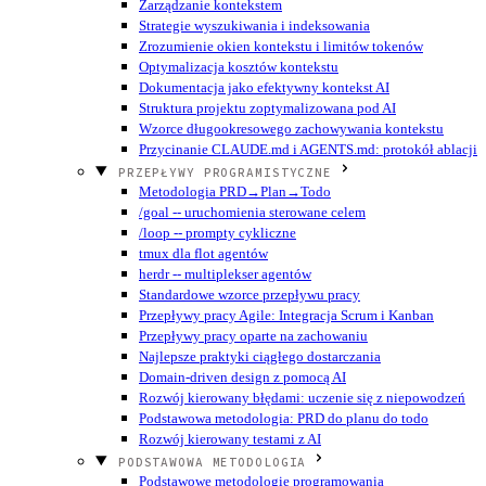
Zarządzanie kontekstem
Strategie wyszukiwania i indeksowania
Zrozumienie okien kontekstu i limitów tokenów
Optymalizacja kosztów kontekstu
Dokumentacja jako efektywny kontekst AI
Struktura projektu zoptymalizowana pod AI
Wzorce długookresowego zachowywania kontekstu
Przycinanie CLAUDE.md i AGENTS.md: protokół ablacji
PRZEPŁYWY PROGRAMISTYCZNE
Metodologia PRD→Plan→Todo
/goal -- uruchomienia sterowane celem
/loop -- prompty cykliczne
tmux dla flot agentów
herdr -- multiplekser agentów
Standardowe wzorce przepływu pracy
Przepływy pracy Agile: Integracja Scrum i Kanban
Przepływy pracy oparte na zachowaniu
Najlepsze praktyki ciągłego dostarczania
Domain-driven design z pomocą AI
Rozwój kierowany błędami: uczenie się z niepowodzeń
Podstawowa metodologia: PRD do planu do todo
Rozwój kierowany testami z AI
PODSTAWOWA METODOLOGIA
Podstawowe metodologie programowania