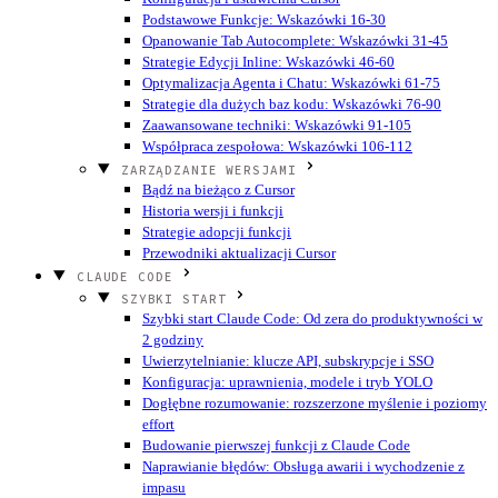
Podstawowe Funkcje: Wskazówki 16-30
Opanowanie Tab Autocomplete: Wskazówki 31-45
Strategie Edycji Inline: Wskazówki 46-60
Optymalizacja Agenta i Chatu: Wskazówki 61-75
Strategie dla dużych baz kodu: Wskazówki 76-90
Zaawansowane techniki: Wskazówki 91-105
Współpraca zespołowa: Wskazówki 106-112
ZARZĄDZANIE WERSJAMI
Bądź na bieżąco z Cursor
Historia wersji i funkcji
Strategie adopcji funkcji
Przewodniki aktualizacji Cursor
CLAUDE CODE
SZYBKI START
Szybki start Claude Code: Od zera do produktywności w
2 godziny
Uwierzytelnianie: klucze API, subskrypcje i SSO
Konfiguracja: uprawnienia, modele i tryb YOLO
Dogłębne rozumowanie: rozszerzone myślenie i poziomy
effort
Budowanie pierwszej funkcji z Claude Code
Naprawianie błędów: Obsługa awarii i wychodzenie z
impasu