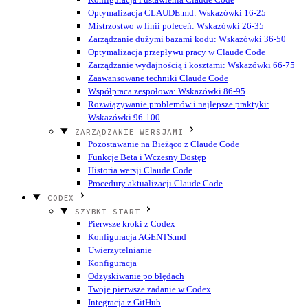
Optymalizacja CLAUDE.md: Wskazówki 16-25
Mistrzostwo w linii poleceń: Wskazówki 26-35
Zarządzanie dużymi bazami kodu: Wskazówki 36-50
Optymalizacja przepływu pracy w Claude Code
Zarządzanie wydajnością i kosztami: Wskazówki 66-75
Zaawansowane techniki Claude Code
Współpraca zespołowa: Wskazówki 86-95
Rozwiązywanie problemów i najlepsze praktyki:
Wskazówki 96-100
ZARZĄDZANIE WERSJAMI
Pozostawanie na Bieżąco z Claude Code
Funkcje Beta i Wczesny Dostęp
Historia wersji Claude Code
Procedury aktualizacji Claude Code
CODEX
SZYBKI START
Pierwsze kroki z Codex
Konfiguracja AGENTS.md
Uwierzytelnianie
Konfiguracja
Odzyskiwanie po błędach
Twoje pierwsze zadanie w Codex
Integracja z GitHub