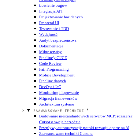
Łowienie bugów
Integracja API
Projektowanie baz danych
Frontend UI
Testowanie i TDD
Wydajność
Audyt bezpieczeństwa
Dokumentacja
Mikroserwisy
Pipeline'y CI/CD
Code Review
Pair Programming
Mobile Development
Pipeline danych
DevOps i IaC
Monitoring i logowanie
Migracja frameworków
Architektura systemu
ZAAWANSOWANE TECHNIKI
Budowanie niestandardowych serwerów MCP: rozszerzaj
Cursor o swoje narzędzia
Przepływy automatyzacji: potoki rozwoju oparte na AI
Zaawansowane techniki Cursora