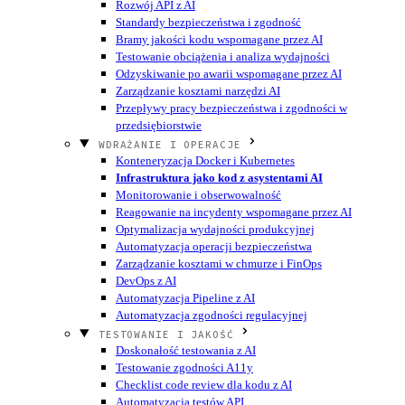
Rozwój API z AI
Standardy bezpieczeństwa i zgodność
Bramy jakości kodu wspomagane przez AI
Testowanie obciążenia i analiza wydajności
Odzyskiwanie po awarii wspomagane przez AI
Zarządzanie kosztami narzędzi AI
Przepływy pracy bezpieczeństwa i zgodności w
przedsiębiorstwie
WDRAŻANIE I OPERACJE
Konteneryzacja Docker i Kubernetes
Infrastruktura jako kod z asystentami AI
Monitorowanie i obserwowalność
Reagowanie na incydenty wspomagane przez AI
Optymalizacja wydajności produkcyjnej
Automatyzacja operacji bezpieczeństwa
Zarządzanie kosztami w chmurze i FinOps
DevOps z AI
Automatyzacja Pipeline z AI
Automatyzacja zgodności regulacyjnej
TESTOWANIE I JAKOŚĆ
Doskonałość testowania z AI
Testowanie zgodności A11y
Checklist code review dla kodu z AI
Automatyzacja testów API