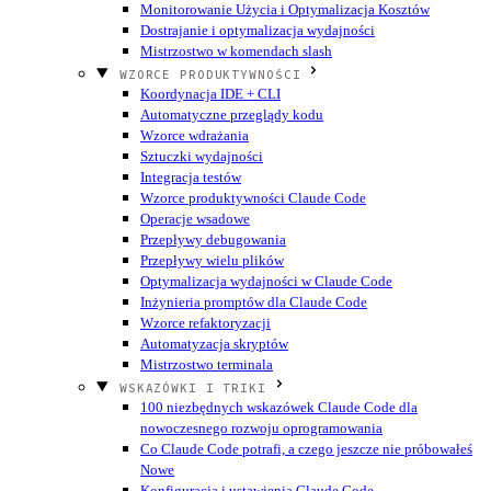
Monitorowanie Użycia i Optymalizacja Kosztów
Dostrajanie i optymalizacja wydajności
Mistrzostwo w komendach slash
WZORCE PRODUKTYWNOŚCI
Koordynacja IDE + CLI
Automatyczne przeglądy kodu
Wzorce wdrażania
Sztuczki wydajności
Integracja testów
Wzorce produktywności Claude Code
Operacje wsadowe
Przepływy debugowania
Przepływy wielu plików
Optymalizacja wydajności w Claude Code
Inżynieria promptów dla Claude Code
Wzorce refaktoryzacji
Automatyzacja skryptów
Mistrzostwo terminala
WSKAZÓWKI I TRIKI
100 niezbędnych wskazówek Claude Code dla
nowoczesnego rozwoju oprogramowania
Co Claude Code potrafi, a czego jeszcze nie próbowałeś
Nowe
Konfiguracja i ustawienia Claude Code