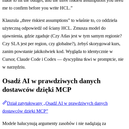
made to hit the budget, and the three riskiest assumptions you need
me to confirm before you write HCL.”
Klauzula „three riskiest assumptions” to właśnie to, co oddziela
użyteczną odpowiedź od ściany HCL. Zmusza model do
ujawnienia, gdzie zgaduje (Czy Atlas jest w tym samym regionie?
Czy SLA jest per region, czy globalne?), żebyś skorygował kurs,
zanim powstanie jakikolwiek kod. Wygląda to identycznie w
Cursor, Claude Code i Codex — dyscyplina tkwi w promptcie, nie
w narzędziu.
Osadź AI w prawdziwych danych
dostawców dzięki MCP
Dział zatytułowany „Osadź AI w prawdziwych danych
dostawców dzięki MCP”
Modele halucynują argumenty zasobów i nie nadążają za