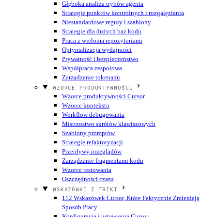
Głęboka analiza trybów agenta
Strategie punktów kontrolnych i rozgałęziania
Niestandardowe reguły i szablony
Strategie dla dużych baz kodu
Praca z wieloma repozytoriami
Optymalizacja wydajności
Prywatność i bezpieczeństwo
Współpraca zespołowa
Zarządzanie tokenami
WZORCE PRODUKTYWNOŚCI
Wzorce produktywności Cursor
Wzorce kontekstu
Workflow debugowania
Mistrzostwo skrótów klawiszowych
Szablony promptów
Strategie refaktoryzacji
Przepływy przeglądów
Zarządzanie fragmentami kodu
Wzorce testowania
Oszczędności czasu
WSKAZÓWKI I TRIKI
112 Wskazówek Cursor, Które Faktycznie Zmieniają
Sposób Pracy
Konfiguracja i ustawienia Cursor