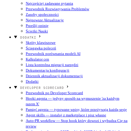
Najczęściej zadawane pytania
Przewodnik Rozwiązywania Problemów
Zasoby społeczności
Najnowsze Aktualizacje
Prześlij opinię
Ścieżki Nauki
DODATKI
Skróty klawiszowe
Ściągawka poleceń
Przewodnik porównania modeli AI
Kalkulator cen
Lista kontrolna migracji narzędzi
Dokumentacja konfiguracji
Dziennik aktualizacji dokumentacji
Dodatki
DEVELOPER SCORECARD
Przewodnik po Developer Scorecard
Hooki agenta — jedyny sposób na wymuszenie 'za każdym
razem X'
Pamięć agenta — typowane wpisy, które przeżywają każdą sesję
Agent skills — instaluj z marketplace i pisz własne
Auto-PR workflow — Stop hook który dowozi i wybudza Cię na
review