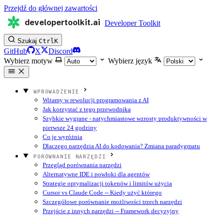
Przejdź do głównej zawartości
developertoolkit.ai
Developer Toolkit
Szukaj
Ctrl
K
GitHub
X
Discord
Wybierz motyw
Wybierz język
WPROWADZENIE
Witamy w rewolucji programowania z AI
Jak korzystać z tego przewodnika
Szybkie wygrane - natychmiastowe wzrosty produktywności w
pierwsze 24 godziny
Co je wyróżnia
Dlaczego narzędzia AI do kodowania? Zmiana paradygmatu
PORÓWNANIE NARZĘDZI
Przegląd porównania narzędzi
Alternatywne IDE i powłoki dla agentów
Strategie optymalizacji tokenów i limitów użycia
Cursor vs Claude Code -- Kiedy użyć którego
Szczegółowe porównanie możliwości trzech narzędzi
Przejście z innych narzędzi -- Framework decyzyjny