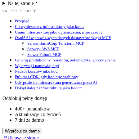
Na tej stronie
NA TEJ STRONIE
Przegląd
Co wyniesiesz z infrastruktury jako kodu
Ujmuj infrastrukturę jako ograniczenia, a nie zasoby
Osadź AI w prawdziwych danych dostawców dzięki MCP
Serwer HashiCorp Terraform MCP
Serwery AWS MCP
Serwer Pulumi MCP
Generuj produkcyjny Terraform, potem czytaj go krytycznie
Wykrywaj i naprawiaj dryf
Nadzór kosztów jako kod
Pulumi i CDK: gdy kod bije szablony
Gdy psuje się infrastruktura generowana przez AI
Dokąd dalej z infrastrukturą jako kodem
Odblokuj pełny dostęp
400+ poradników
Aktualizacje co tydzień
7 dni za darmo
Wypróbuj za darmo
Ulepsz tę stronę