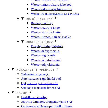
Wzorce infrastruktury jako kod
Wzorce orkiestracji Kubernetes
Wzorce Monitorowania i Logowania
ROZWÓJ MOBILNY
Rozwój mobilny
Wzorce rozwoju Expo
Wzorce rozwoju Flutter
Wzorce Rozwoju React Native
OBSŁUGA BŁĘDÓW
Przepisy obsługi błędów
Wzorce debugowania
Wzorce logowania
Wzorce monitorowania
Wzorce odzyskiwania
WDRAŻANIE I OPERACJE
Wdrażanie i operacje
Automatyzacja zgodności z AI
Optymalizacja kosztów z AI
Operacje bezpieczeństwa z AI
ZASOBY
Dodatkowe Zasoby
Słownik terminów programowania z AI
Co nowego w Developer Toolkit
Nowe