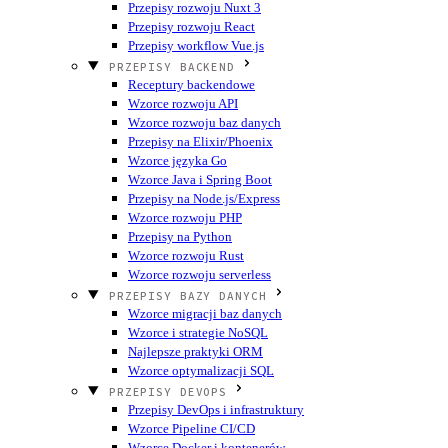
Przepisy rozwoju Nuxt 3
Przepisy rozwoju React
Przepisy workflow Vue.js
PRZEPISY BACKEND
Receptury backendowe
Wzorce rozwoju API
Wzorce rozwoju baz danych
Przepisy na Elixir/Phoenix
Wzorce języka Go
Wzorce Java i Spring Boot
Przepisy na Node.js/Express
Wzorce rozwoju PHP
Przepisy na Python
Wzorce rozwoju Rust
Wzorce rozwoju serverless
PRZEPISY BAZY DANYCH
Wzorce migracji baz danych
Wzorce i strategie NoSQL
Najlepsze praktyki ORM
Wzorce optymalizacji SQL
PRZEPISY DEVOPS
Przepisy DevOps i infrastruktury
Wzorce Pipeline CI/CD
Wzorce Docker i kontenerów