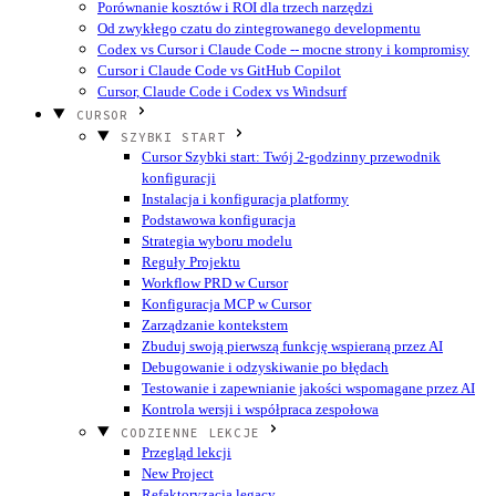
Porównanie kosztów i ROI dla trzech narzędzi
Od zwykłego czatu do zintegrowanego developmentu
Codex vs Cursor i Claude Code -- mocne strony i kompromisy
Cursor i Claude Code vs GitHub Copilot
Cursor, Claude Code i Codex vs Windsurf
CURSOR
SZYBKI START
Cursor Szybki start: Twój 2-godzinny przewodnik
konfiguracji
Instalacja i konfiguracja platformy
Podstawowa konfiguracja
Strategia wyboru modelu
Reguły Projektu
Workflow PRD w Cursor
Konfiguracja MCP w Cursor
Zarządzanie kontekstem
Zbuduj swoją pierwszą funkcję wspieraną przez AI
Debugowanie i odzyskiwanie po błędach
Testowanie i zapewnianie jakości wspomagane przez AI
Kontrola wersji i współpraca zespołowa
CODZIENNE LEKCJE
Przegląd lekcji
New Project
Refaktoryzacja legacy