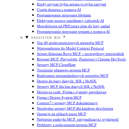
Kiedy używać trybu agenta vs trybu zapytań
Ciągła dostawa z pomocą AI
Programowanie sterowane błędami
Efektywne wzorce współpracy człowiek-AI
Metodologia od PRD przez plan do listy zadań
Programowanie sterowane testami z pomocą AI
EKOSYSTEM MCP
Top 40 społecznościowych serwerów MCP
Wprowadzenie do Model Context Protocol
Serwer Atlassian Rovo MCP -- szczegółowy przewodnik
Browser MCP: Playwright, Puppeteer i Chrome DevTools
Serwery MCP Cloudflare
Tworzenie własnego serwera MCP
Budowanie niestandardowych serwerów MCP
Dostęp do bazy danych: SQL i NoSQL
Serwery MCP dla baz danych SQL i NoSQL
Design-to-code: Figma i systemy projektowe
Figma i Design System MCP
Context7 i serwery MCP dokumentacji
Niezbędne serwery MCP dla każdego developera
Operacje na plikach przez MCP
Najlepsze praktyki MCP: optymalizacja i wydajność
Problemy z połączeniem serwera MCP