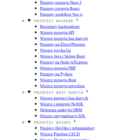
Przepisy rozwoju Nuxt 3
Przepisy rozwoju React
Przepisy workflow Vue.js
PRZEPISY BACKEND
Receptury backendowe
Wzorce rozwoju API
Wzorce rozwoju baz danych
Przepisy na Elixir/Phoenix
Wzorce języka Go
Wzorce Java i Spring Boot
Przepisy na Node.js/Express
Wzorce rozwoju PHP
Przepisy na Python
Wzorce rozwoju Rust
Wzorce rozwoju serverless
PRZEPISY BAZY DANYCH
Wzorce migracji baz danych
Wzorce i strategie NoSQL
Najlepsze praktyki ORM
Wzorce optymalizacji SQL
PRZEPISY DEVOPS
Przepisy DevOps i infrastruktury
Wzorce Pipeline CI/CD
Wzorce Docker i kontenerów