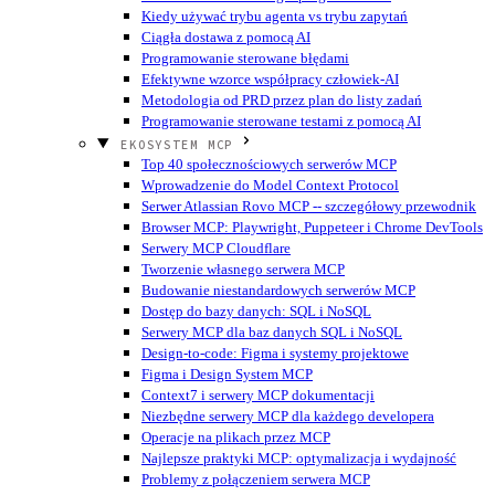
Kiedy używać trybu agenta vs trybu zapytań
Ciągła dostawa z pomocą AI
Programowanie sterowane błędami
Efektywne wzorce współpracy człowiek-AI
Metodologia od PRD przez plan do listy zadań
Programowanie sterowane testami z pomocą AI
EKOSYSTEM MCP
Top 40 społecznościowych serwerów MCP
Wprowadzenie do Model Context Protocol
Serwer Atlassian Rovo MCP -- szczegółowy przewodnik
Browser MCP: Playwright, Puppeteer i Chrome DevTools
Serwery MCP Cloudflare
Tworzenie własnego serwera MCP
Budowanie niestandardowych serwerów MCP
Dostęp do bazy danych: SQL i NoSQL
Serwery MCP dla baz danych SQL i NoSQL
Design-to-code: Figma i systemy projektowe
Figma i Design System MCP
Context7 i serwery MCP dokumentacji
Niezbędne serwery MCP dla każdego developera
Operacje na plikach przez MCP
Najlepsze praktyki MCP: optymalizacja i wydajność
Problemy z połączeniem serwera MCP