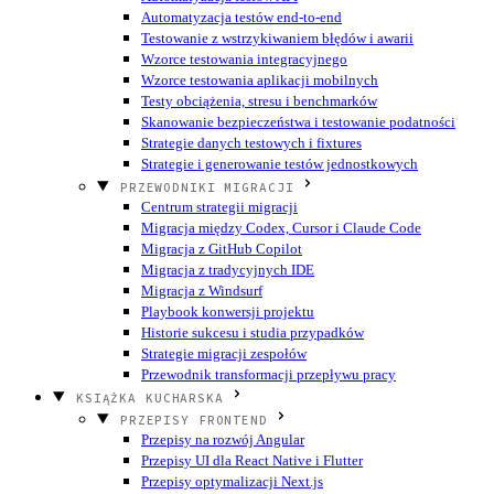
Automatyzacja testów end-to-end
Testowanie z wstrzykiwaniem błędów i awarii
Wzorce testowania integracyjnego
Wzorce testowania aplikacji mobilnych
Testy obciążenia, stresu i benchmarków
Skanowanie bezpieczeństwa i testowanie podatności
Strategie danych testowych i fixtures
Strategie i generowanie testów jednostkowych
PRZEWODNIKI MIGRACJI
Centrum strategii migracji
Migracja między Codex, Cursor i Claude Code
Migracja z GitHub Copilot
Migracja z tradycyjnych IDE
Migracja z Windsurf
Playbook konwersji projektu
Historie sukcesu i studia przypadków
Strategie migracji zespołów
Przewodnik transformacji przepływu pracy
KSIĄŻKA KUCHARSKA
PRZEPISY FRONTEND
Przepisy na rozwój Angular
Przepisy UI dla React Native i Flutter
Przepisy optymalizacji Next.js