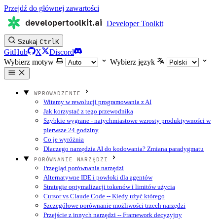
Przejdź do głównej zawartości
developertoolkit.ai
Developer Toolkit
Szukaj
Ctrl
K
GitHub
X
Discord
Wybierz motyw
Wybierz język
WPROWADZENIE
Witamy w rewolucji programowania z AI
Jak korzystać z tego przewodnika
Szybkie wygrane - natychmiastowe wzrosty produktywności w
pierwsze 24 godziny
Co je wyróżnia
Dlaczego narzędzia AI do kodowania? Zmiana paradygmatu
PORÓWNANIE NARZĘDZI
Przegląd porównania narzędzi
Alternatywne IDE i powłoki dla agentów
Strategie optymalizacji tokenów i limitów użycia
Cursor vs Claude Code -- Kiedy użyć którego
Szczegółowe porównanie możliwości trzech narzędzi
Przejście z innych narzędzi -- Framework decyzyjny