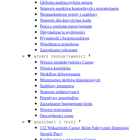
Głęboka analiza trybów agenta
Strategie punktów kontrolnych i rozgałęziania
Niestandardowe reguły i szablony
Strategie dla dużych baz kodu
Praca z wieloma repozytoriami
Optymalizacja wydajności
Prywatność i bezpieczeństwo
Współpraca zespołowa
Zarządzanie tokenami
WZORCE PRODUKTYWNOŚCI
Wzorce produktywności Cursor
Wzorce kontekstu
Workflow debugowania
Mistrzostwo skrótów klawiszowych
Szablony promptów
Strategie refaktoryzacji
Przepływy przeglądów
Zarządzanie fragmentami kodu
Wzorce testowania
Oszczędności czasu
WSKAZÓWKI I TRIKI
112 Wskazówek Cursor, Które Faktycznie Zmieniają
Sposób Pracy
Konfiguracja i ustawienia Cursor