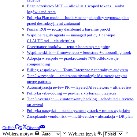
cadence
Bezpieczeństwo MCP — allowlist + scoped tokens + audyt
logów + red-team
Polityka Plan mode — hook + managed policy wymusza plan
przed destrukcyjnymi zmianami
Pomiar ROI — roczny dashboard z baseline pre-AI
Wspólne reguły agenta — managed policy + per-repo
CLAUDE.md + .claude/rules/
Governance hooków — repo + bootstrap + signing
Wspólne skills — firmowe repo + bootstrap + onboarding hook
Adopcja w zespole — przekroczenie 70% odblokowuje
compounding
Billing zespołowy — Team/Enterprise z centralnym audytem
Tier 2 w zespole — zmierzona równoległość z rozwiązanymi
merge patterns
Automatyzacja review PR — layered AI reviewers + ultrareview
Polityka vibe-coding — per-tier z kryteriami przejścia
Tier 3 overnight — kuratorowany backlog + scheduled + review-
on-arrival
Polityka narzędzi — standaryzowany stack + proces wyjątków
Zarządzanie vendor risk — multi-vendor + abstrakcja + DR plan
GitHub
X
Discord
Wybierz motyw
Wybierz język