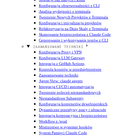
Konfiguracja obserwowalności z CLI
Analiza wydajności z terminala
Tworzenie Nowych Projektów z Terminala
Konfiguracja i inicjalizacja projektów
Refaktoryzacja na Dużą Skalę z Terminala
Skanowanie bezpieczeństwa z Claude Code
Generowanie i wykonywanie testów z CLI
ZAAWANSOWANE TECHNIKI
Konfiguracja Proxy i VPN
Konfiguracja LLM Gateway
Integracja z GitHub Actions
Kontrola kosztów w przedsiębiorstwie
Zaawansowane techniki
Agent View: claude agents
Integracja CI/CD i automatyzacja
Tworzenie poleceń niestandardowych
Niestandardowe Subagenty
Konfiguracja kontenerów deweloperskich
Dynamiczne przepływy pracy i ultracode
Integracja korporacyjna i bezpieczeństwo
Workflow z /goal
Mistrzostwo w systemie hooków
System Pamięci Claude Code