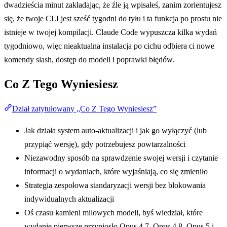
dwadzieścia minut zakładając, że źle ją wpisałeś, zanim zorientujesz
się, że twoje CLI jest sześć tygodni do tyłu i ta funkcja po prostu nie
istnieje w twojej kompilacji. Claude Code wypuszcza kilka wydań
tygodniowo, więc nieaktualna instalacja po cichu odbiera ci nowe
komendy slash, dostęp do modeli i poprawki błędów.
Co Z Tego Wyniesiesz
Dział zatytułowany „Co Z Tego Wyniesiesz”
Jak działa system auto-aktualizacji i jak go wyłączyć (lub
przypiąć wersję), gdy potrzebujesz powtarzalności
Niezawodny sposób na sprawdzenie swojej wersji i czytanie
informacji o wydaniach, które wyjaśniają, co się zmieniło
Strategia zespołowa standaryzacji wersji bez blokowania
indywidualnych aktualizacji
Oś czasu kamieni milowych modeli, byś wiedział, które
wydanie pierwsze przyniosło Opus 4.7, Opus 4.8, Opus 5 i