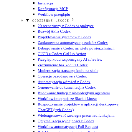
Instalacja
Konfiguracja MCP
Workflow przeglądu
CODZIENNE LEKCJE
20 scenariuszy z Codex w praktyce
Rozwój API z Codex
Projektowanie systemów z Codex
Zaplanowana automatyzacja zadań z Codex
Debugowanie z Codex na wielu powierzchniach
CI/CD z Codex GitHub Action
Przegląd kodu wspomagany AI z /review
Zrozumienie baz kodu z Codex
Modernizacja starszego kodu na skalę
Operacje bazodanowe z Codex
Automatyzacja wdrożeń z Codex
Generowanie dokumentacji z Codex
Budowanie funkcji z równoległymi agentami
Workflow integracji ze Slack i Linear
Rozpoczynanie projektów w aplikacji desktopowej
ChatGPT (tryb Codex)
Wieloagentowa równoległa praca nad funkcjami
Optymalizacja wydajności z Codex
Workflow automatyzacji Pull Request