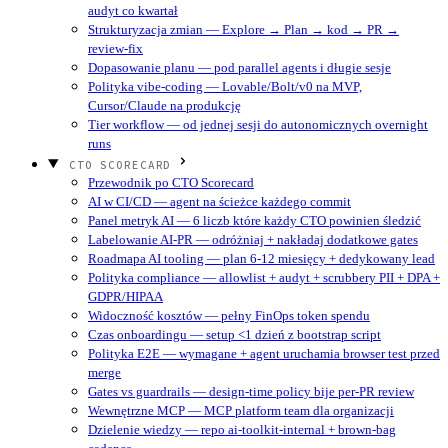
audyt co kwartał
Strukturyzacja zmian — Explore → Plan → kod → PR →
review-fix
Dopasowanie planu — pod parallel agents i długie sesje
Polityka vibe-coding — Lovable/Bolt/v0 na MVP,
Cursor/Claude na produkcję
Tier workflow — od jednej sesji do autonomicznych overnight
runs
CTO SCORECARD
Przewodnik po CTO Scorecard
AI w CI/CD — agent na ścieżce każdego commit
Panel metryk AI — 6 liczb które każdy CTO powinien śledzić
Labelowanie AI-PR — odróżniaj + nakładaj dodatkowe gates
Roadmapa AI tooling — plan 6-12 miesięcy + dedykowany lead
Polityka compliance — allowlist + audyt + scrubbery PII + DPA +
GDPR/HIPAA
Widoczność kosztów — pełny FinOps token spendu
Czas onboardingu — setup <1 dzień z bootstrap script
Polityka E2E — wymagane + agent uruchamia browser test przed
merge
Gates vs guardrails — design-time policy bije per-PR review
Wewnętrzne MCP — MCP platform team dla organizacji
Dzielenie wiedzy — repo ai-toolkit-internal + brown-bag