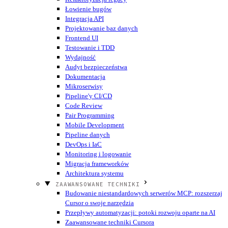
Łowienie bugów
Integracja API
Projektowanie baz danych
Frontend UI
Testowanie i TDD
Wydajność
Audyt bezpieczeństwa
Dokumentacja
Mikroserwisy
Pipeline'y CI/CD
Code Review
Pair Programming
Mobile Development
Pipeline danych
DevOps i IaC
Monitoring i logowanie
Migracja frameworków
Architektura systemu
ZAAWANSOWANE TECHNIKI
Budowanie niestandardowych serwerów MCP: rozszerzaj
Cursor o swoje narzędzia
Przepływy automatyzacji: potoki rozwoju oparte na AI
Zaawansowane techniki Cursora