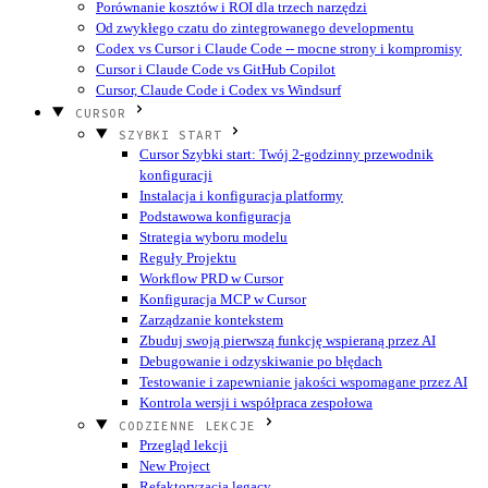
Porównanie kosztów i ROI dla trzech narzędzi
Od zwykłego czatu do zintegrowanego developmentu
Codex vs Cursor i Claude Code -- mocne strony i kompromisy
Cursor i Claude Code vs GitHub Copilot
Cursor, Claude Code i Codex vs Windsurf
CURSOR
SZYBKI START
Cursor Szybki start: Twój 2-godzinny przewodnik
konfiguracji
Instalacja i konfiguracja platformy
Podstawowa konfiguracja
Strategia wyboru modelu
Reguły Projektu
Workflow PRD w Cursor
Konfiguracja MCP w Cursor
Zarządzanie kontekstem
Zbuduj swoją pierwszą funkcję wspieraną przez AI
Debugowanie i odzyskiwanie po błędach
Testowanie i zapewnianie jakości wspomagane przez AI
Kontrola wersji i współpraca zespołowa
CODZIENNE LEKCJE
Przegląd lekcji
New Project
Refaktoryzacja legacy