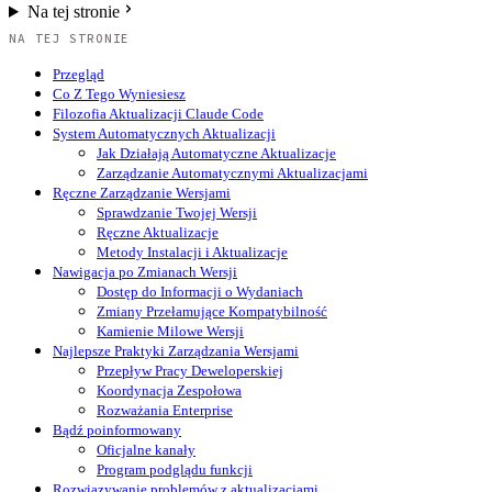
Na tej stronie
NA TEJ STRONIE
Przegląd
Co Z Tego Wyniesiesz
Filozofia Aktualizacji Claude Code
System Automatycznych Aktualizacji
Jak Działają Automatyczne Aktualizacje
Zarządzanie Automatycznymi Aktualizacjami
Ręczne Zarządzanie Wersjami
Sprawdzanie Twojej Wersji
Ręczne Aktualizacje
Metody Instalacji i Aktualizacje
Nawigacja po Zmianach Wersji
Dostęp do Informacji o Wydaniach
Zmiany Przełamujące Kompatybilność
Kamienie Milowe Wersji
Najlepsze Praktyki Zarządzania Wersjami
Przepływ Pracy Deweloperskiej
Koordynacja Zespołowa
Rozważania Enterprise
Bądź poinformowany
Oficjalne kanały
Program podglądu funkcji
Rozwiązywanie problemów z aktualizacjami