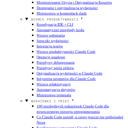
Monitorowanie Użycia i Optymalizacja Kosztów
Dostrajanie i optymalizacja wydajności
Mistrzostwo w komendach slash
WZORCE PRODUKTYWNOŚCI
Koordynacja IDE + CLI
Automatyczne przeglądy kodu
Wzorce wdrażania
Sztuczki wydajności
Integracja testów
Wzorce produktywności Claude Code
Operacje wsadowe
Przepływy debugowania
Przepływy wielu plików
Optymalizacja wydajności w Claude Code
Inżynieria promptów dla Claude Code
Wzorce refaktoryzacji
Automatyzacja skryptów
Mistrzostwo terminala
WSKAZÓWKI I TRIKI
100 niezbędnych wskazówek Claude Code dla
nowoczesnego rozwoju oprogramowania
Co Claude Code potrafi, a czego jeszcze nie próbowałeś
Nowe
Konfiguracja i ustawienia Claude Code