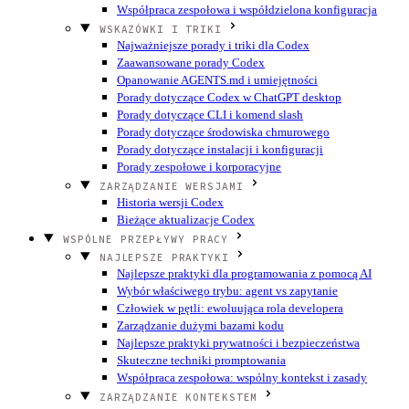
Współpraca zespołowa i współdzielona konfiguracja
WSKAZÓWKI I TRIKI
Najważniejsze porady i triki dla Codex
Zaawansowane porady Codex
Opanowanie AGENTS.md i umiejętności
Porady dotyczące Codex w ChatGPT desktop
Porady dotyczące CLI i komend slash
Porady dotyczące środowiska chmurowego
Porady dotyczące instalacji i konfiguracji
Porady zespołowe i korporacyjne
ZARZĄDZANIE WERSJAMI
Historia wersji Codex
Bieżące aktualizacje Codex
WSPÓLNE PRZEPŁYWY PRACY
NAJLEPSZE PRAKTYKI
Najlepsze praktyki dla programowania z pomocą AI
Wybór właściwego trybu: agent vs zapytanie
Człowiek w pętli: ewoluująca rola developera
Zarządzanie dużymi bazami kodu
Najlepsze praktyki prywatności i bezpieczeństwa
Skuteczne techniki promptowania
Współpraca zespołowa: wspólny kontekst i zasady
ZARZĄDZANIE KONTEKSTEM