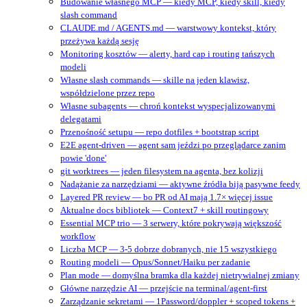
Budowanie własnego MCP — kiedy MCP, kiedy skill, kiedy
slash command
CLAUDE.md / AGENTS.md — warstwowy kontekst, który
przeżywa każdą sesję
Monitoring kosztów — alerty, hard cap i routing tańszych
modeli
Własne slash commands — skille na jeden klawisz,
współdzielone przez repo
Własne subagents — chroń kontekst wyspecjalizowanymi
delegatami
Przenośność setupu — repo dotfiles + bootstrap script
E2E agent-driven — agent sam jeździ po przeglądarce zanim
powie 'done'
git worktrees — jeden filesystem na agenta, bez kolizji
Nadążanie za narzędziami — aktywne źródła biją pasywne feedy
Layered PR review — bo PR od AI mają 1.7× więcej issue
Aktualne docs bibliotek — Context7 + skill routingowy
Essential MCP trio — 3 serwery, które pokrywają większość
workflow
Liczba MCP — 3-5 dobrze dobranych, nie 15 wszystkiego
Routing modeli — Opus/Sonnet/Haiku per zadanie
Plan mode — domyślna bramka dla każdej nietrywialnej zmiany
Główne narzędzie AI — przejście na terminal/agent‑first
Zarządzanie sekretami — 1Password/doppler + scoped tokens +