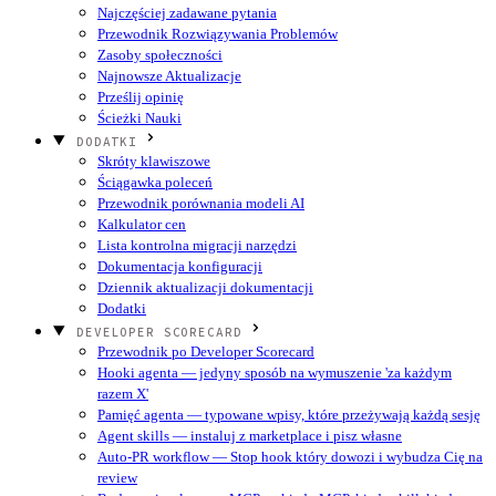
Najczęściej zadawane pytania
Przewodnik Rozwiązywania Problemów
Zasoby społeczności
Najnowsze Aktualizacje
Prześlij opinię
Ścieżki Nauki
DODATKI
Skróty klawiszowe
Ściągawka poleceń
Przewodnik porównania modeli AI
Kalkulator cen
Lista kontrolna migracji narzędzi
Dokumentacja konfiguracji
Dziennik aktualizacji dokumentacji
Dodatki
DEVELOPER SCORECARD
Przewodnik po Developer Scorecard
Hooki agenta — jedyny sposób na wymuszenie 'za każdym
razem X'
Pamięć agenta — typowane wpisy, które przeżywają każdą sesję
Agent skills — instaluj z marketplace i pisz własne
Auto-PR workflow — Stop hook który dowozi i wybudza Cię na
review