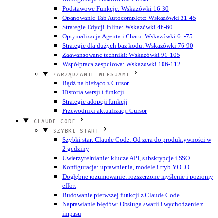
Podstawowe Funkcje: Wskazówki 16-30
Opanowanie Tab Autocomplete: Wskazówki 31-45
Strategie Edycji Inline: Wskazówki 46-60
Optymalizacja Agenta i Chatu: Wskazówki 61-75
Strategie dla dużych baz kodu: Wskazówki 76-90
Zaawansowane techniki: Wskazówki 91-105
Współpraca zespołowa: Wskazówki 106-112
ZARZĄDZANIE WERSJAMI
Bądź na bieżąco z Cursor
Historia wersji i funkcji
Strategie adopcji funkcji
Przewodniki aktualizacji Cursor
CLAUDE CODE
SZYBKI START
Szybki start Claude Code: Od zera do produktywności w
2 godziny
Uwierzytelnianie: klucze API, subskrypcje i SSO
Konfiguracja: uprawnienia, modele i tryb YOLO
Dogłębne rozumowanie: rozszerzone myślenie i poziomy
effort
Budowanie pierwszej funkcji z Claude Code
Naprawianie błędów: Obsługa awarii i wychodzenie z
impasu