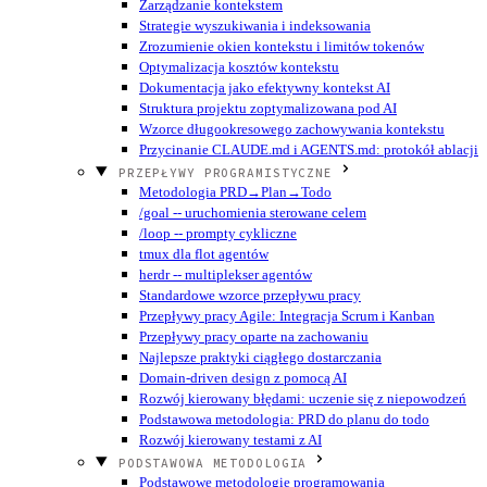
Zarządzanie kontekstem
Strategie wyszukiwania i indeksowania
Zrozumienie okien kontekstu i limitów tokenów
Optymalizacja kosztów kontekstu
Dokumentacja jako efektywny kontekst AI
Struktura projektu zoptymalizowana pod AI
Wzorce długookresowego zachowywania kontekstu
Przycinanie CLAUDE.md i AGENTS.md: protokół ablacji
PRZEPŁYWY PROGRAMISTYCZNE
Metodologia PRD→Plan→Todo
/goal -- uruchomienia sterowane celem
/loop -- prompty cykliczne
tmux dla flot agentów
herdr -- multiplekser agentów
Standardowe wzorce przepływu pracy
Przepływy pracy Agile: Integracja Scrum i Kanban
Przepływy pracy oparte na zachowaniu
Najlepsze praktyki ciągłego dostarczania
Domain-driven design z pomocą AI
Rozwój kierowany błędami: uczenie się z niepowodzeń
Podstawowa metodologia: PRD do planu do todo
Rozwój kierowany testami z AI
PODSTAWOWA METODOLOGIA
Podstawowe metodologie programowania