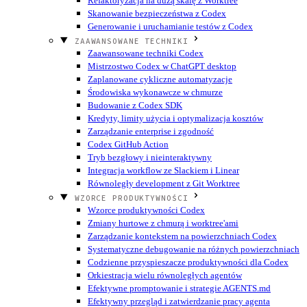
Refaktoryzacja na dużą skalę z Worktree
Skanowanie bezpieczeństwa z Codex
Generowanie i uruchamianie testów z Codex
ZAAWANSOWANE TECHNIKI
Zaawansowane techniki Codex
Mistrzostwo Codex w ChatGPT desktop
Zaplanowane cykliczne automatyzacje
Środowiska wykonawcze w chmurze
Budowanie z Codex SDK
Kredyty, limity użycia i optymalizacja kosztów
Zarządzanie enterprise i zgodność
Codex GitHub Action
Tryb bezgłowy i nieinteraktywny
Integracja workflow ze Slackiem i Linear
Równoległy development z Git Worktree
WZORCE PRODUKTYWNOŚCI
Wzorce produktywności Codex
Zmiany hurtowe z chmurą i worktree'ami
Zarządzanie kontekstem na powierzchniach Codex
Systematyczne debugowanie na różnych powierzchniach
Codzienne przyspieszacze produktywności dla Codex
Orkiestracja wielu równoległych agentów
Efektywne promptowanie i strategie AGENTS.md
Efektywny przegląd i zatwierdzanie pracy agenta