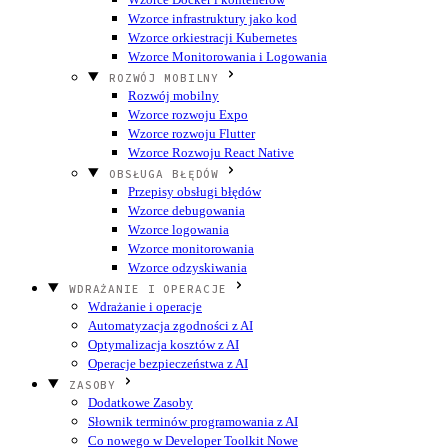
Wzorce infrastruktury jako kod
Wzorce orkiestracji Kubernetes
Wzorce Monitorowania i Logowania
ROZWÓJ MOBILNY
Rozwój mobilny
Wzorce rozwoju Expo
Wzorce rozwoju Flutter
Wzorce Rozwoju React Native
OBSŁUGA BŁĘDÓW
Przepisy obsługi błędów
Wzorce debugowania
Wzorce logowania
Wzorce monitorowania
Wzorce odzyskiwania
WDRAŻANIE I OPERACJE
Wdrażanie i operacje
Automatyzacja zgodności z AI
Optymalizacja kosztów z AI
Operacje bezpieczeństwa z AI
ZASOBY
Dodatkowe Zasoby
Słownik terminów programowania z AI
Co nowego w Developer Toolkit
Nowe