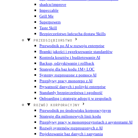
shadcn/improve
Impeccable
Grill Me
Superpowers
Taste Skill
Bezpieczeństwo łańcucha dostaw Skills
PRZEDSIĘBIORSTWO
Przewodnik po AI w rozwoju enterprise
Bramki jakości i egzekwowanie standardów
Kontrola kosztów i budżetowanie AI
Backup, odzyskiwanie i rollback
Strategie dla baz kodu 1M+ LOC
Systemy rozproszone z pomocą AI
Przepływy pracy monorepo z AI
Prywatność danych i polityki enterprise
Standardy bezpieczeństwa i zgodność
Onboarding i strategie adopcji w zespołach
ROZWÓJ KORPORACYJNY
Przewodnik po środowisku korporacyjnym
Strategie dla milionowych linii kodu
Przepływy pracy w monorepozytoriach z asystentami AI
Rozwój systemów rozproszonych z AI
Projektowanie baz danych i zapytania