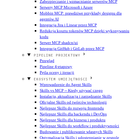
Zabezpieczanie i wzmacnianie serwerów MCP
Serwery MCP Microsoft i Azure
Mobbin MCP: prawdziwe przykłady designu dla
agentów AI
Integracja Jira i Linear przez MCP
Redukcja kosztu tokenów MCP dzięki wykonywaniu
kodu
Serwer MCP shadcn/ui
Integracja GitHub i GitLab przez MCP
PIPELINE PROJEKTOWY
Przegląd
Pipeline 4-etapowy
Pętla oceny i iteracji
EKOSYSTEM UMIEJĘTNOŚCI
Wprowadzenie do Agent Skills
Skills vs MCP -- Kiedy używać czego
Instalacja, aktualizacja i zarządzanie Skills
Oficjalne Skills od twórców technologii
Najlepsze Skills do rozwoju frontendu
Najlepsze Skills dla backendu i DevOps
Najlepsze Skills dla biznesu i produktu
Najlepsze Skills do workflow i produktywności
Budowanie i publikowanie własnych Skills
Optymalizacja Skills i udostępnianie w zespole