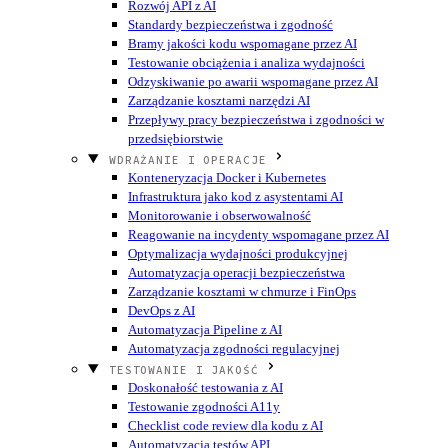
Rozwój API z AI
Standardy bezpieczeństwa i zgodność
Bramy jakości kodu wspomagane przez AI
Testowanie obciążenia i analiza wydajności
Odzyskiwanie po awarii wspomagane przez AI
Zarządzanie kosztami narzędzi AI
Przepływy pracy bezpieczeństwa i zgodności w
przedsiębiorstwie
WDRAŻANIE I OPERACJE
Konteneryzacja Docker i Kubernetes
Infrastruktura jako kod z asystentami AI
Monitorowanie i obserwowalność
Reagowanie na incydenty wspomagane przez AI
Optymalizacja wydajności produkcyjnej
Automatyzacja operacji bezpieczeństwa
Zarządzanie kosztami w chmurze i FinOps
DevOps z AI
Automatyzacja Pipeline z AI
Automatyzacja zgodności regulacyjnej
TESTOWANIE I JAKOŚĆ
Doskonałość testowania z AI
Testowanie zgodności A11y
Checklist code review dla kodu z AI
Automatyzacja testów API