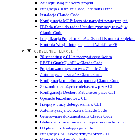
Zainicjuj swój pierwszy projekt
Integracja z IDE: VS Code, JetBrains i inne
Instalacja Claude Code
Konfiguracja MCP: łączenie narzędzi zewnętrznych
PRD do planu do todo: Ustrukturyzowany rozwój w
Claude Code
Inicjalizacja Projektu: CLAUDE.md i Kontekst Projektu
Kontrola Wersji: Integracja Git i Workflow PR
CODZIENNE LEKCJE
20 scenariuszy CLI z rzeczywistego świata
REST i GraphQL API w Claude Code
Projektowanie systemów z Claude Code
Automatyzacja zadań z Claude Code
Konfiguracja pipeline za pomocą Claude Code
Zrozumienie dużych codebase'ów przez CLI
Konfiguracja Docker i Kubernetes przez CLI
Operacje bazodanowe z CLI
Przepływ pracy debugowania w CLI
Automatyzacja wdrożeń z Claude Code
Generowanie dokumentacji z Claude Code
Głębokie rozumowanie dla projektowania funkcji
Od planu do działającego kodu
Integracje z API Zewnętrznymi przez CLI
Migracje baz danych i kodu