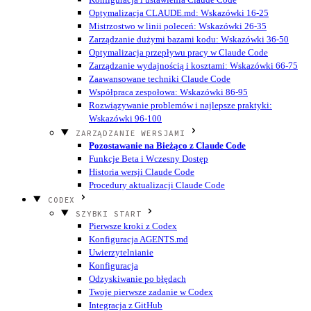
Optymalizacja CLAUDE.md: Wskazówki 16-25
Mistrzostwo w linii poleceń: Wskazówki 26-35
Zarządzanie dużymi bazami kodu: Wskazówki 36-50
Optymalizacja przepływu pracy w Claude Code
Zarządzanie wydajnością i kosztami: Wskazówki 66-75
Zaawansowane techniki Claude Code
Współpraca zespołowa: Wskazówki 86-95
Rozwiązywanie problemów i najlepsze praktyki:
Wskazówki 96-100
ZARZĄDZANIE WERSJAMI
Pozostawanie na Bieżąco z Claude Code
Funkcje Beta i Wczesny Dostęp
Historia wersji Claude Code
Procedury aktualizacji Claude Code
CODEX
SZYBKI START
Pierwsze kroki z Codex
Konfiguracja AGENTS.md
Uwierzytelnianie
Konfiguracja
Odzyskiwanie po błędach
Twoje pierwsze zadanie w Codex
Integracja z GitHub