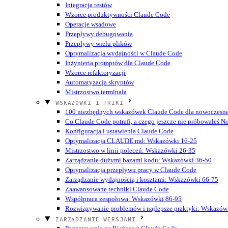
Integracja testów
Wzorce produktywności Claude Code
Operacje wsadowe
Przepływy debugowania
Przepływy wielu plików
Optymalizacja wydajności w Claude Code
Inżynieria promptów dla Claude Code
Wzorce refaktoryzacji
Automatyzacja skryptów
Mistrzostwo terminala
WSKAZÓWKI I TRIKI
100 niezbędnych wskazówek Claude Code dla nowoczesn
Co Claude Code potrafi, a czego jeszcze nie próbowałeś
N
Konfiguracja i ustawienia Claude Code
Optymalizacja CLAUDE.md: Wskazówki 16-25
Mistrzostwo w linii poleceń: Wskazówki 26-35
Zarządzanie dużymi bazami kodu: Wskazówki 36-50
Optymalizacja przepływu pracy w Claude Code
Zarządzanie wydajnością i kosztami: Wskazówki 66-75
Zaawansowane techniki Claude Code
Współpraca zespołowa: Wskazówki 86-95
Rozwiązywanie problemów i najlepsze praktyki: Wskazów
ZARZĄDZANIE WERSJAMI