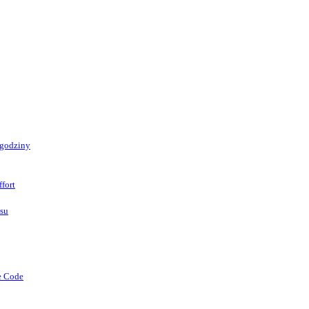
 godziny
fort
asu
e Code