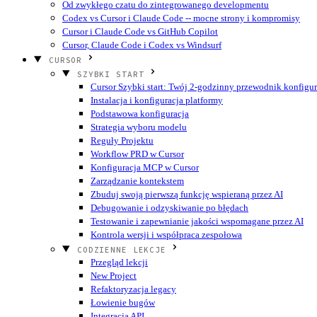
Od zwykłego czatu do zintegrowanego developmentu
Codex vs Cursor i Claude Code -- mocne strony i kompromisy
Cursor i Claude Code vs GitHub Copilot
Cursor, Claude Code i Codex vs Windsurf
CURSOR
SZYBKI START
Cursor Szybki start: Twój 2-godzinny przewodnik konfigur
Instalacja i konfiguracja platformy
Podstawowa konfiguracja
Strategia wyboru modelu
Reguły Projektu
Workflow PRD w Cursor
Konfiguracja MCP w Cursor
Zarządzanie kontekstem
Zbuduj swoją pierwszą funkcję wspieraną przez AI
Debugowanie i odzyskiwanie po błędach
Testowanie i zapewnianie jakości wspomagane przez AI
Kontrola wersji i współpraca zespołowa
CODZIENNE LEKCJE
Przegląd lekcji
New Project
Refaktoryzacja legacy
Łowienie bugów
Integracja API