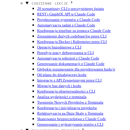
CODZIENNE LEKCJE
20 scenariuszy CLI z rzeczywistego świata
REST i GraphQL API w Claude Code
Projektowanie systemów z Claude Code
Automatyzacja zadań z Claude Code
Konfiguracja pipeline za pomocą Claude Code
Zrozumienie dużych codebase'ów przez CLI
Konfiguracja Docker i Kubernetes przez CLI
Operacje bazodanowe z CLI
Przepływ pracy debugowania w CLI
Automatyzacja wdrożeń z Claude Code
Generowanie dokumentacji z Claude Code
Głębokie rozumowanie dla projektowania funkcji
Od planu do działającego kodu
Integracje z API Zewnętrznymi przez CLI
Migracje baz danych i kodu
Konfiguracja obserwowalności z CLI
Analiza wydajności z terminala
Tworzenie Nowych Projektów z Terminala
Konfiguracja i inicjalizacja projektów
Refaktoryzacja na Dużą Skalę z Terminala
Skanowanie bezpieczeństwa z Claude Code
Generowanie i wykonywanie testów z CLI