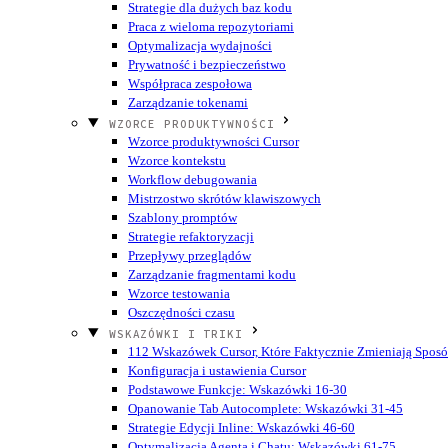
Strategie dla dużych baz kodu
Praca z wieloma repozytoriami
Optymalizacja wydajności
Prywatność i bezpieczeństwo
Współpraca zespołowa
Zarządzanie tokenami
WZORCE PRODUKTYWNOŚCI
Wzorce produktywności Cursor
Wzorce kontekstu
Workflow debugowania
Mistrzostwo skrótów klawiszowych
Szablony promptów
Strategie refaktoryzacji
Przepływy przeglądów
Zarządzanie fragmentami kodu
Wzorce testowania
Oszczędności czasu
WSKAZÓWKI I TRIKI
112 Wskazówek Cursor, Które Faktycznie Zmieniają Sposó
Konfiguracja i ustawienia Cursor
Podstawowe Funkcje: Wskazówki 16-30
Opanowanie Tab Autocomplete: Wskazówki 31-45
Strategie Edycji Inline: Wskazówki 46-60
Optymalizacja Agenta i Chatu: Wskazówki 61-75