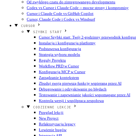
Od zwykłego czatu do zintegrowanego developmentu
Codex vs Cursor i Claude Code -- mocne strony i kompromisy
Cursor i Claude Code vs GitHub Copilot
Cursor, Claude Code i Codex vs Windsurf
CURSOR
SZYBKI START
Cursor Szybki start: Twój 2-godzinny przewodnik konfigur
Instalacja i konfiguracja platformy
Podstawowa konfiguracja
Strategia wyboru modelu
Reguły Projektu
Workflow PRD w Cursor
Konfiguracja MCP w Cursor
Zarządzanie kontekstem
Zbuduj swoją pierwszą funkcję wspieraną przez AI
Debugowanie i odzyskiwanie po błędach
Testowanie i zapewnianie jakości wspomagane przez AI
Kontrola wersji i współpraca zespołowa
CODZIENNE LEKCJE
Przegląd lekcji
New Project
Refaktoryzacja legacy
Łowienie bugów
Integracja API