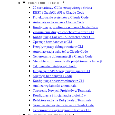
CODZIENNE LEKCJE
20 scenariuszy CLI z rzeczywistego świata
REST i GraphQL API w Claude Code
Projektowanie systemów z Claude Code
Automatyzacja zadań z Claude Code
Konfiguracja pipeline za pomocą Claude Code
Zrozumienie dużych codebase'ów przez CLI
Konfiguracja Docker i Kubernetes przez CLI
Operacje bazodanowe z CLI
Przepływ pracy debugowania w CLI
Automatyzacja wdrożeń z Claude Code
Generowanie dokumentacji z Claude Code
Głębokie rozumowanie dla projektowania funkcji
Od planu do działającego kodu
Integracje z API Zewnętrznymi przez CLI
Migracje baz danych i kodu
Konfiguracja obserwowalności z CLI
Analiza wydajności z terminala
Tworzenie Nowych Projektów z Terminala
Konfiguracja i inicjalizacja projektów
Refaktoryzacja na Dużą Skalę z Terminala
Skanowanie bezpieczeństwa z Claude Code
Generowanie i wykonywanie testów z CLI