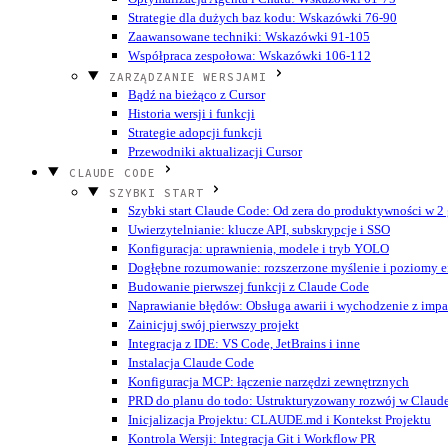
Strategie dla dużych baz kodu: Wskazówki 76-90
Zaawansowane techniki: Wskazówki 91-105
Współpraca zespołowa: Wskazówki 106-112
ZARZĄDZANIE WERSJAMI
Bądź na bieżąco z Cursor
Historia wersji i funkcji
Strategie adopcji funkcji
Przewodniki aktualizacji Cursor
CLAUDE CODE
SZYBKI START
Szybki start Claude Code: Od zera do produktywności w 2
Uwierzytelnianie: klucze API, subskrypcje i SSO
Konfiguracja: uprawnienia, modele i tryb YOLO
Dogłębne rozumowanie: rozszerzone myślenie i poziomy ef
Budowanie pierwszej funkcji z Claude Code
Naprawianie błędów: Obsługa awarii i wychodzenie z imp
Zainicjuj swój pierwszy projekt
Integracja z IDE: VS Code, JetBrains i inne
Instalacja Claude Code
Konfiguracja MCP: łączenie narzędzi zewnętrznych
PRD do planu do todo: Ustrukturyzowany rozwój w Claud
Inicjalizacja Projektu: CLAUDE.md i Kontekst Projektu
Kontrola Wersji: Integracja Git i Workflow PR