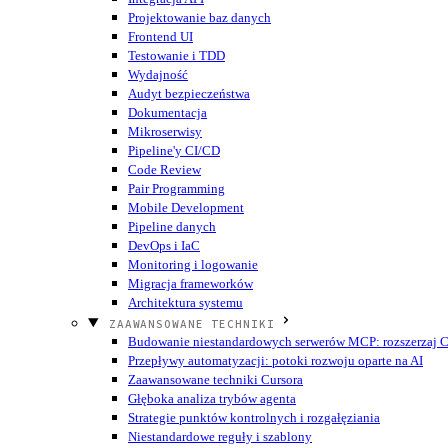
Projektowanie baz danych
Frontend UI
Testowanie i TDD
Wydajność
Audyt bezpieczeństwa
Dokumentacja
Mikroserwisy
Pipeline'y CI/CD
Code Review
Pair Programming
Mobile Development
Pipeline danych
DevOps i IaC
Monitoring i logowanie
Migracja frameworków
Architektura systemu
ZAAWANSOWANE TECHNIKI
Budowanie niestandardowych serwerów MCP: rozszerzaj Cu
Przepływy automatyzacji: potoki rozwoju oparte na AI
Zaawansowane techniki Cursora
Głęboka analiza trybów agenta
Strategie punktów kontrolnych i rozgałęziania
Niestandardowe reguły i szablony