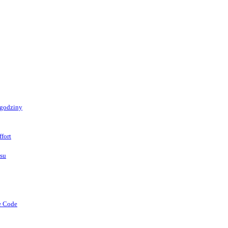
 godziny
fort
asu
e Code