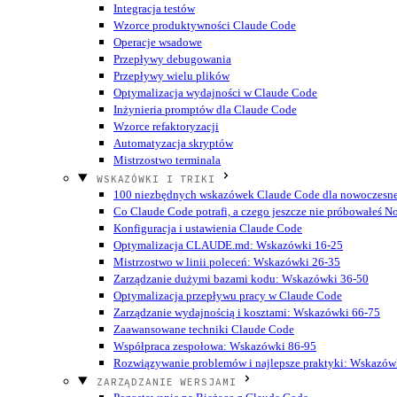
Integracja testów
Wzorce produktywności Claude Code
Operacje wsadowe
Przepływy debugowania
Przepływy wielu plików
Optymalizacja wydajności w Claude Code
Inżynieria promptów dla Claude Code
Wzorce refaktoryzacji
Automatyzacja skryptów
Mistrzostwo terminala
WSKAZÓWKI I TRIKI
100 niezbędnych wskazówek Claude Code dla nowoczesn
Co Claude Code potrafi, a czego jeszcze nie próbowałeś
N
Konfiguracja i ustawienia Claude Code
Optymalizacja CLAUDE.md: Wskazówki 16-25
Mistrzostwo w linii poleceń: Wskazówki 26-35
Zarządzanie dużymi bazami kodu: Wskazówki 36-50
Optymalizacja przepływu pracy w Claude Code
Zarządzanie wydajnością i kosztami: Wskazówki 66-75
Zaawansowane techniki Claude Code
Współpraca zespołowa: Wskazówki 86-95
Rozwiązywanie problemów i najlepsze praktyki: Wskazów
ZARZĄDZANIE WERSJAMI