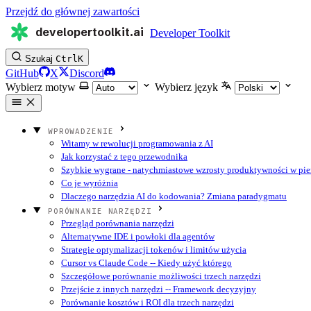
Przejdź do głównej zawartości
developertoolkit.ai
Developer Toolkit
Szukaj
Ctrl
K
GitHub
X
Discord
Wybierz motyw
Wybierz język
WPROWADZENIE
Witamy w rewolucji programowania z AI
Jak korzystać z tego przewodnika
Szybkie wygrane - natychmiastowe wzrosty produktywności w pie
Co je wyróżnia
Dlaczego narzędzia AI do kodowania? Zmiana paradygmatu
PORÓWNANIE NARZĘDZI
Przegląd porównania narzędzi
Alternatywne IDE i powłoki dla agentów
Strategie optymalizacji tokenów i limitów użycia
Cursor vs Claude Code -- Kiedy użyć którego
Szczegółowe porównanie możliwości trzech narzędzi
Przejście z innych narzędzi -- Framework decyzyjny
Porównanie kosztów i ROI dla trzech narzędzi