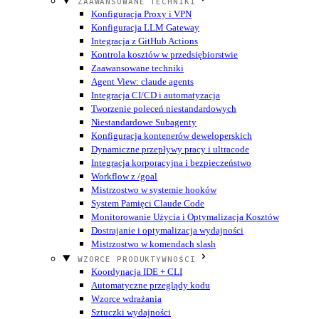
ZAAWANSOWANE TECHNIKI
Konfiguracja Proxy i VPN
Konfiguracja LLM Gateway
Integracja z GitHub Actions
Kontrola kosztów w przedsiębiorstwie
Zaawansowane techniki
Agent View: claude agents
Integracja CI/CD i automatyzacja
Tworzenie poleceń niestandardowych
Niestandardowe Subagenty
Konfiguracja kontenerów deweloperskich
Dynamiczne przepływy pracy i ultracode
Integracja korporacyjna i bezpieczeństwo
Workflow z /goal
Mistrzostwo w systemie hooków
System Pamięci Claude Code
Monitorowanie Użycia i Optymalizacja Kosztów
Dostrajanie i optymalizacja wydajności
Mistrzostwo w komendach slash
WZORCE PRODUKTYWNOŚCI
Koordynacja IDE + CLI
Automatyczne przeglądy kodu
Wzorce wdrażania
Sztuczki wydajności