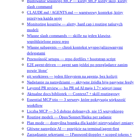
Budowanie własnego MCP — kiedy MCP, kiedy skill, kiedy
slash command
CLAUDE.md / AGENTS.md — warstwowy kontekst, który
przeżywa każdą sesję
Monitoring kosztów — alerty, hard cap i routing tańszych
modeli
Własne slash commands — skille na jeden klawisz,
współdzielone przez repo
Własne subagents — chroń kontekst wyspecjalizowanymi
delegatami
Przenośność setupu — repo dotfiles + bootstrap script
E2E agent-driven — agent sam jeździ po przeglądarce zanim
powie 'done'
git worktrees — jeden filesystem na agenta, bez kolizji
Nadążanie za narzędziami — aktywne źródła biją pasywne feedy
Layered PR review — bo PR od AI mają 1.7× więcej issue
Aktualne docs bibliotek — Context7 + skill routingowy
Essential MCP trio — 3 serwery, które pokrywają większość
workflow
Liczba MCP — 3-5 dobrze dobranych, nie 15 wszystkiego
Routing modeli — Opus/Sonnet/Haiku per zadanie
Plan mode — domyślna bramka dla każdej nietrywialnej zmiany
Główne narzędzie AI — przejście na terminal/agent‑first
Zarządzanie sekretami — 1Password/doppler + scoped tokens +