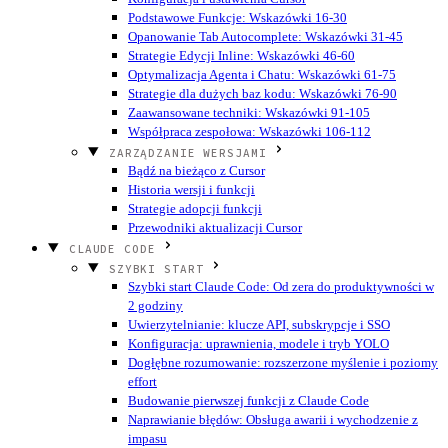
Podstawowe Funkcje: Wskazówki 16-30
Opanowanie Tab Autocomplete: Wskazówki 31-45
Strategie Edycji Inline: Wskazówki 46-60
Optymalizacja Agenta i Chatu: Wskazówki 61-75
Strategie dla dużych baz kodu: Wskazówki 76-90
Zaawansowane techniki: Wskazówki 91-105
Współpraca zespołowa: Wskazówki 106-112
ZARZĄDZANIE WERSJAMI
Bądź na bieżąco z Cursor
Historia wersji i funkcji
Strategie adopcji funkcji
Przewodniki aktualizacji Cursor
CLAUDE CODE
SZYBKI START
Szybki start Claude Code: Od zera do produktywności w
2 godziny
Uwierzytelnianie: klucze API, subskrypcje i SSO
Konfiguracja: uprawnienia, modele i tryb YOLO
Dogłębne rozumowanie: rozszerzone myślenie i poziomy
effort
Budowanie pierwszej funkcji z Claude Code
Naprawianie błędów: Obsługa awarii i wychodzenie z
impasu