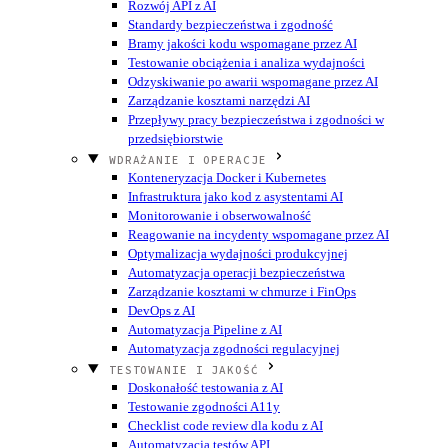
Rozwój API z AI
Standardy bezpieczeństwa i zgodność
Bramy jakości kodu wspomagane przez AI
Testowanie obciążenia i analiza wydajności
Odzyskiwanie po awarii wspomagane przez AI
Zarządzanie kosztami narzędzi AI
Przepływy pracy bezpieczeństwa i zgodności w
przedsiębiorstwie
WDRAŻANIE I OPERACJE
Konteneryzacja Docker i Kubernetes
Infrastruktura jako kod z asystentami AI
Monitorowanie i obserwowalność
Reagowanie na incydenty wspomagane przez AI
Optymalizacja wydajności produkcyjnej
Automatyzacja operacji bezpieczeństwa
Zarządzanie kosztami w chmurze i FinOps
DevOps z AI
Automatyzacja Pipeline z AI
Automatyzacja zgodności regulacyjnej
TESTOWANIE I JAKOŚĆ
Doskonałość testowania z AI
Testowanie zgodności A11y
Checklist code review dla kodu z AI
Automatyzacja testów API