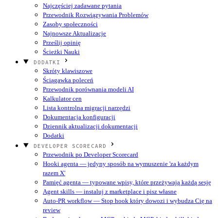
Najczęściej zadawane pytania
Przewodnik Rozwiązywania Problemów
Zasoby społeczności
Najnowsze Aktualizacje
Prześlij opinię
Ścieżki Nauki
DODATKI
Skróty klawiszowe
Ściągawka poleceń
Przewodnik porównania modeli AI
Kalkulator cen
Lista kontrolna migracji narzędzi
Dokumentacja konfiguracji
Dziennik aktualizacji dokumentacji
Dodatki
DEVELOPER SCORECARD
Przewodnik po Developer Scorecard
Hooki agenta — jedyny sposób na wymuszenie 'za każdym
razem X'
Pamięć agenta — typowane wpisy, które przeżywają każdą sesję
Agent skills — instaluj z marketplace i pisz własne
Auto-PR workflow — Stop hook który dowozi i wybudza Cię na
review