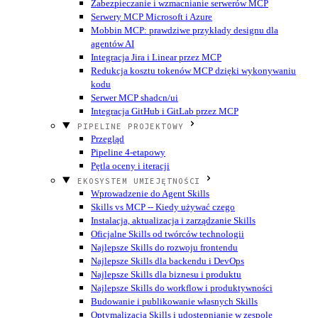
Zabezpieczanie i wzmacnianie serwerów MCP
Serwery MCP Microsoft i Azure
Mobbin MCP: prawdziwe przykłady designu dla
agentów AI
Integracja Jira i Linear przez MCP
Redukcja kosztu tokenów MCP dzięki wykonywaniu
kodu
Serwer MCP shadcn/ui
Integracja GitHub i GitLab przez MCP
PIPELINE PROJEKTOWY
Przegląd
Pipeline 4-etapowy
Pętla oceny i iteracji
EKOSYSTEM UMIEJĘTNOŚCI
Wprowadzenie do Agent Skills
Skills vs MCP -- Kiedy używać czego
Instalacja, aktualizacja i zarządzanie Skills
Oficjalne Skills od twórców technologii
Najlepsze Skills do rozwoju frontendu
Najlepsze Skills dla backendu i DevOps
Najlepsze Skills dla biznesu i produktu
Najlepsze Skills do workflow i produktywności
Budowanie i publikowanie własnych Skills
Optymalizacja Skills i udostępnianie w zespole