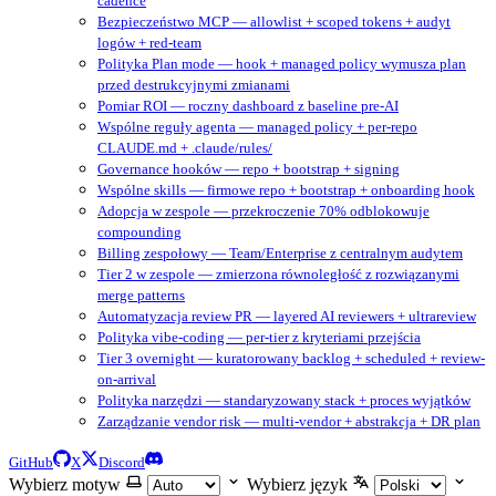
cadence
Bezpieczeństwo MCP — allowlist + scoped tokens + audyt
logów + red-team
Polityka Plan mode — hook + managed policy wymusza plan
przed destrukcyjnymi zmianami
Pomiar ROI — roczny dashboard z baseline pre-AI
Wspólne reguły agenta — managed policy + per-repo
CLAUDE.md + .claude/rules/
Governance hooków — repo + bootstrap + signing
Wspólne skills — firmowe repo + bootstrap + onboarding hook
Adopcja w zespole — przekroczenie 70% odblokowuje
compounding
Billing zespołowy — Team/Enterprise z centralnym audytem
Tier 2 w zespole — zmierzona równoległość z rozwiązanymi
merge patterns
Automatyzacja review PR — layered AI reviewers + ultrareview
Polityka vibe-coding — per-tier z kryteriami przejścia
Tier 3 overnight — kuratorowany backlog + scheduled + review-
on-arrival
Polityka narzędzi — standaryzowany stack + proces wyjątków
Zarządzanie vendor risk — multi-vendor + abstrakcja + DR plan
GitHub
X
Discord
Wybierz motyw
Wybierz język