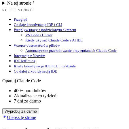
Na tej stronie
NA TEJ STRONIE
Przegląd
Co daje koordynacja IDE i CLI
Przepływ pracy z podzielonym ekranem
VS Code / Cursor
Kiedy używać Claude Code a AI IDE
Wzorce obserwatorów plików
Automatyczne przeładowanie przy zmianach Claude Code
Integracja z Neovim
IDE JetBrains
Kiedy koordynacja IDE i CLI nie działa
Co dalej z koordynacją IDE
Opanuj Claude Code
400+ poradników
Aktualizacje co tydzień
7 dni za darmo
Wypróbuj za darmo
Ulepsz tę stronę