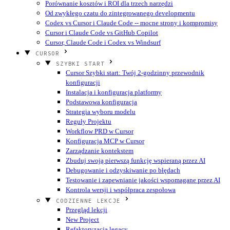
Porównanie kosztów i ROI dla trzech narzędzi
Od zwykłego czatu do zintegrowanego developmentu
Codex vs Cursor i Claude Code -- mocne strony i kompromisy
Cursor i Claude Code vs GitHub Copilot
Cursor, Claude Code i Codex vs Windsurf
CURSOR
SZYBKI START
Cursor Szybki start: Twój 2-godzinny przewodnik
konfiguracji
Instalacja i konfiguracja platformy
Podstawowa konfiguracja
Strategia wyboru modelu
Reguły Projektu
Workflow PRD w Cursor
Konfiguracja MCP w Cursor
Zarządzanie kontekstem
Zbuduj swoją pierwszą funkcję wspieraną przez AI
Debugowanie i odzyskiwanie po błędach
Testowanie i zapewnianie jakości wspomagane przez AI
Kontrola wersji i współpraca zespołowa
CODZIENNE LEKCJE
Przegląd lekcji
New Project
Refaktoryzacja legacy