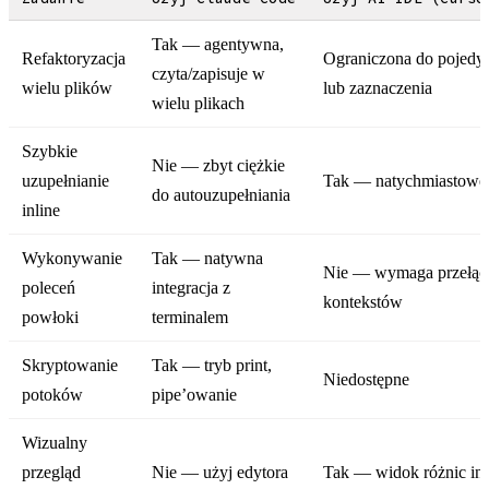
Tak — agentywna,
Refaktoryzacja
Ograniczona do pojedy
czyta/zapisuje w
wielu plików
lub zaznaczenia
wielu plikach
Szybkie
Nie — zbyt ciężkie
uzupełnianie
Tak — natychmiastowe 
do autouzupełniania
inline
Wykonywanie
Tak — natywna
Nie — wymaga przełąc
poleceń
integracja z
kontekstów
powłoki
terminalem
Skryptowanie
Tak — tryb print,
Niedostępne
potoków
pipe’owanie
Wizualny
przegląd
Nie — użyj edytora
Tak — widok różnic inl