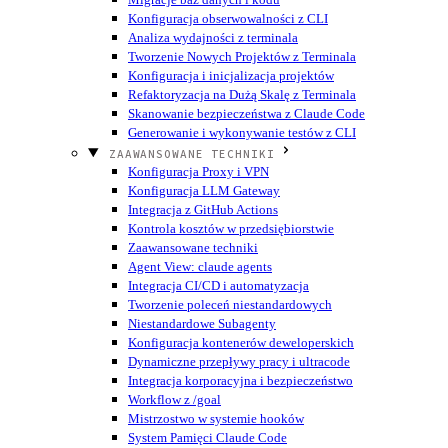
Konfiguracja obserwowalności z CLI
Analiza wydajności z terminala
Tworzenie Nowych Projektów z Terminala
Konfiguracja i inicjalizacja projektów
Refaktoryzacja na Dużą Skalę z Terminala
Skanowanie bezpieczeństwa z Claude Code
Generowanie i wykonywanie testów z CLI
ZAAWANSOWANE TECHNIKI
Konfiguracja Proxy i VPN
Konfiguracja LLM Gateway
Integracja z GitHub Actions
Kontrola kosztów w przedsiębiorstwie
Zaawansowane techniki
Agent View: claude agents
Integracja CI/CD i automatyzacja
Tworzenie poleceń niestandardowych
Niestandardowe Subagenty
Konfiguracja kontenerów deweloperskich
Dynamiczne przepływy pracy i ultracode
Integracja korporacyjna i bezpieczeństwo
Workflow z /goal
Mistrzostwo w systemie hooków
System Pamięci Claude Code