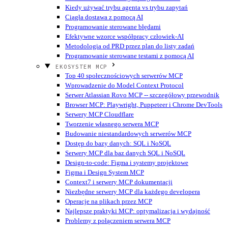
Kiedy używać trybu agenta vs trybu zapytań
Ciągła dostawa z pomocą AI
Programowanie sterowane błędami
Efektywne wzorce współpracy człowiek-AI
Metodologia od PRD przez plan do listy zadań
Programowanie sterowane testami z pomocą AI
EKOSYSTEM MCP
Top 40 społecznościowych serwerów MCP
Wprowadzenie do Model Context Protocol
Serwer Atlassian Rovo MCP -- szczegółowy przewodnik
Browser MCP: Playwright, Puppeteer i Chrome DevTools
Serwery MCP Cloudflare
Tworzenie własnego serwera MCP
Budowanie niestandardowych serwerów MCP
Dostęp do bazy danych: SQL i NoSQL
Serwery MCP dla baz danych SQL i NoSQL
Design-to-code: Figma i systemy projektowe
Figma i Design System MCP
Context7 i serwery MCP dokumentacji
Niezbędne serwery MCP dla każdego developera
Operacje na plikach przez MCP
Najlepsze praktyki MCP: optymalizacja i wydajność
Problemy z połączeniem serwera MCP