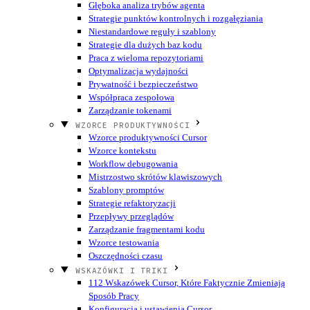
Głęboka analiza trybów agenta
Strategie punktów kontrolnych i rozgałęziania
Niestandardowe reguły i szablony
Strategie dla dużych baz kodu
Praca z wieloma repozytoriami
Optymalizacja wydajności
Prywatność i bezpieczeństwo
Współpraca zespołowa
Zarządzanie tokenami
WZORCE PRODUKTYWNOŚCI
Wzorce produktywności Cursor
Wzorce kontekstu
Workflow debugowania
Mistrzostwo skrótów klawiszowych
Szablony promptów
Strategie refaktoryzacji
Przepływy przeglądów
Zarządzanie fragmentami kodu
Wzorce testowania
Oszczędności czasu
WSKAZÓWKI I TRIKI
112 Wskazówek Cursor, Które Faktycznie Zmieniają
Sposób Pracy
Konfiguracja i ustawienia Cursor