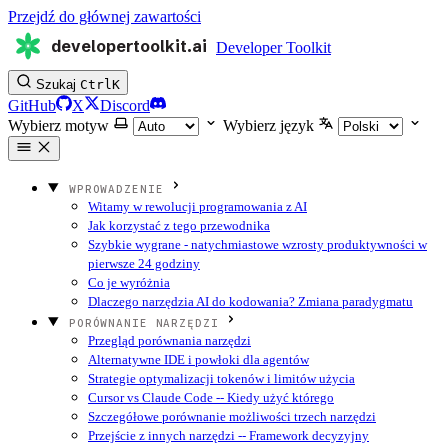
Przejdź do głównej zawartości
developertoolkit.ai
Developer Toolkit
Szukaj
Ctrl
K
GitHub
X
Discord
Wybierz motyw
Wybierz język
WPROWADZENIE
Witamy w rewolucji programowania z AI
Jak korzystać z tego przewodnika
Szybkie wygrane - natychmiastowe wzrosty produktywności w
pierwsze 24 godziny
Co je wyróżnia
Dlaczego narzędzia AI do kodowania? Zmiana paradygmatu
PORÓWNANIE NARZĘDZI
Przegląd porównania narzędzi
Alternatywne IDE i powłoki dla agentów
Strategie optymalizacji tokenów i limitów użycia
Cursor vs Claude Code -- Kiedy użyć którego
Szczegółowe porównanie możliwości trzech narzędzi
Przejście z innych narzędzi -- Framework decyzyjny