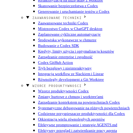
Refaktoryzacja na dużą skalę z Worktree
Skanowanie bezpieczeństwa z Codex
Generowanie i uruchamianie testów z Codex
ZAAWANSOWANE TECHNIKI
Zaawansowane techniki Codex
Mistrzostwo Codex w ChatGPT desktop
Zaplanowane cykliczne automatyzacje
Środowiska wykonawcze w chmurze
Budowanie z Codex SDK
Kredyty, limity użycia i optymalizacja kosztów
Zarządzanie enterprise i zgodność
Codex GitHub Action
Tryb bezgłowy i nieinteraktywny
Integracja workflow ze Slackiem i Linear
Równoległy development z Git Worktree
WZORCE PRODUKTYWNOŚCI
Wzorce produktywności Codex
Zmiany hurtowe z chmurą i worktree'ami
Zarządzanie kontekstem na powierzchniach Codex
Systematyczne debugowanie na różnych powierzchniach
Codzienne przyspieszacze produktywności dla Codex
Orkiestracja wielu równoległych agentów
Efektywne promptowanie i strategie AGENTS.md
Efektywny przegląd i zatwierdzanie pracy agenta