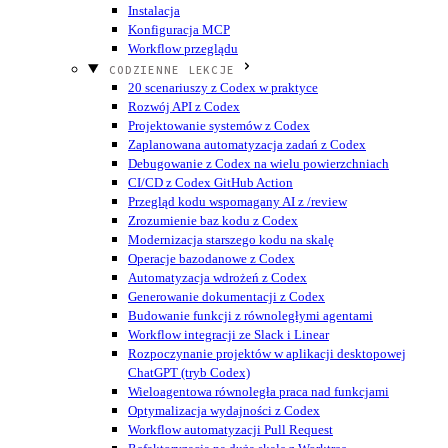
Instalacja
Konfiguracja MCP
Workflow przeglądu
CODZIENNE LEKCJE
20 scenariuszy z Codex w praktyce
Rozwój API z Codex
Projektowanie systemów z Codex
Zaplanowana automatyzacja zadań z Codex
Debugowanie z Codex na wielu powierzchniach
CI/CD z Codex GitHub Action
Przegląd kodu wspomagany AI z /review
Zrozumienie baz kodu z Codex
Modernizacja starszego kodu na skalę
Operacje bazodanowe z Codex
Automatyzacja wdrożeń z Codex
Generowanie dokumentacji z Codex
Budowanie funkcji z równoległymi agentami
Workflow integracji ze Slack i Linear
Rozpoczynanie projektów w aplikacji desktopowej
ChatGPT (tryb Codex)
Wieloagentowa równoległa praca nad funkcjami
Optymalizacja wydajności z Codex
Workflow automatyzacji Pull Request