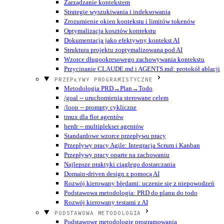
Zarządzanie kontekstem
Strategie wyszukiwania i indeksowania
Zrozumienie okien kontekstu i limitów tokenów
Optymalizacja kosztów kontekstu
Dokumentacja jako efektywny kontekst AI
Struktura projektu zoptymalizowana pod AI
Wzorce długookresowego zachowywania kontekstu
Przycinanie CLAUDE.md i AGENTS.md: protokół ablacji
PRZEPŁYWY PROGRAMISTYCZNE
Metodologia PRD→Plan→Todo
/goal -- uruchomienia sterowane celem
/loop -- prompty cykliczne
tmux dla flot agentów
herdr -- multiplekser agentów
Standardowe wzorce przepływu pracy
Przepływy pracy Agile: Integracja Scrum i Kanban
Przepływy pracy oparte na zachowaniu
Najlepsze praktyki ciągłego dostarczania
Domain-driven design z pomocą AI
Rozwój kierowany błędami: uczenie się z niepowodzeń
Podstawowa metodologia: PRD do planu do todo
Rozwój kierowany testami z AI
PODSTAWOWA METODOLOGIA
Podstawowe metodologie programowania