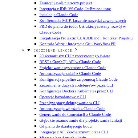
Zainicjuj swój pierwszy projekt
Integracja z IDE: VS Code, JetBrains i inne
Instalacja Claude Code
Konfiguracja MCP: łączenie narzędzi zewnętrznych
PRD do planu do todo: Ustrukturyzowany rozwój w
Claude Code
Inicjalizacja Projektu: CLAUDE.md i Kontekst Projektu
Kontrola Wersji: Integracja Git i Workflow PR
CODZIENNE LEKCJE
20 scenariuszy CLI z rzeczywistego świata
REST i GraphQL API w Claude Code
Projektowanie systemów z Claude Code
Automatyzacja zadań z Claude Code
Konfiguracja pipeline za pomocą Claude Code
Zrozumienie dużych codebase'ów przez CLI
Konfiguracja Docker i Kubernetes przez CLI
Operacje bazodanowe z CLI
Przepływ pracy debugowania w CLI
Automatyzacja wdrożeń z Claude Code
Generowanie dokumentacji z Claude Code
Głębokie rozumowanie dla projektowania funkcji
Od planu do działającego kodu
Integracje z API Zewnętrznymi przez CLI
Migracje baz danych i kodu