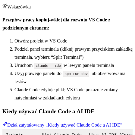
Wskazówka
Przepływ pracy kopiuj-wklej dla rozwoju VS Code z
podzielonym ekranem:
Otwórz projekt w VS Code
Podziel panel terminala (kliknij prawym przyciskiem zakładkę
terminala, wybierz “Split Terminal”)
Uruchom
w lewym panelu terminala
claude --ide
Użyj prawego panelu do
lub obserwowania
npm run dev
testów
Claude Code edytuje pliki; VS Code pokazuje zmiany
natychmiast w zakładkach edytora
Kiedy używać Claude Code a AI IDE
Dział zatytułowany „Kiedy używać Claude Code a AI IDE”
Zadanie
Użyj Claude Code
Użyj AI IDE (Curso