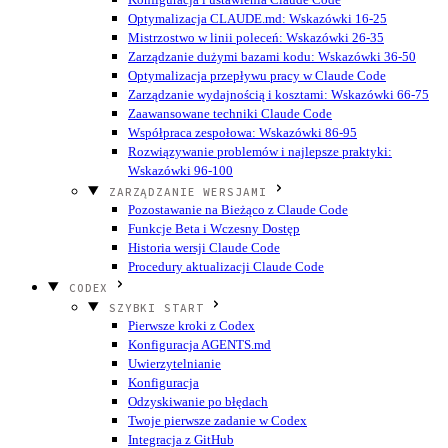
Optymalizacja CLAUDE.md: Wskazówki 16-25
Mistrzostwo w linii poleceń: Wskazówki 26-35
Zarządzanie dużymi bazami kodu: Wskazówki 36-50
Optymalizacja przepływu pracy w Claude Code
Zarządzanie wydajnością i kosztami: Wskazówki 66-75
Zaawansowane techniki Claude Code
Współpraca zespołowa: Wskazówki 86-95
Rozwiązywanie problemów i najlepsze praktyki:
Wskazówki 96-100
ZARZĄDZANIE WERSJAMI
Pozostawanie na Bieżąco z Claude Code
Funkcje Beta i Wczesny Dostęp
Historia wersji Claude Code
Procedury aktualizacji Claude Code
CODEX
SZYBKI START
Pierwsze kroki z Codex
Konfiguracja AGENTS.md
Uwierzytelnianie
Konfiguracja
Odzyskiwanie po błędach
Twoje pierwsze zadanie w Codex
Integracja z GitHub