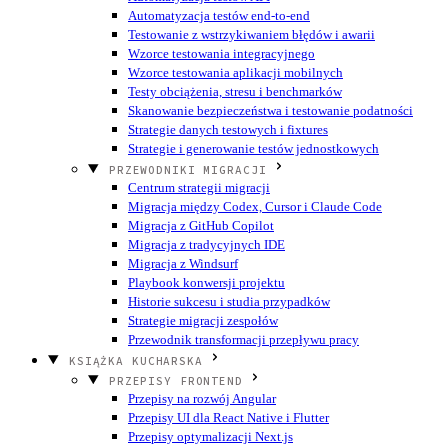
Automatyzacja testów end-to-end
Testowanie z wstrzykiwaniem błędów i awarii
Wzorce testowania integracyjnego
Wzorce testowania aplikacji mobilnych
Testy obciążenia, stresu i benchmarków
Skanowanie bezpieczeństwa i testowanie podatności
Strategie danych testowych i fixtures
Strategie i generowanie testów jednostkowych
PRZEWODNIKI MIGRACJI
Centrum strategii migracji
Migracja między Codex, Cursor i Claude Code
Migracja z GitHub Copilot
Migracja z tradycyjnych IDE
Migracja z Windsurf
Playbook konwersji projektu
Historie sukcesu i studia przypadków
Strategie migracji zespołów
Przewodnik transformacji przepływu pracy
KSIĄŻKA KUCHARSKA
PRZEPISY FRONTEND
Przepisy na rozwój Angular
Przepisy UI dla React Native i Flutter
Przepisy optymalizacji Next.js