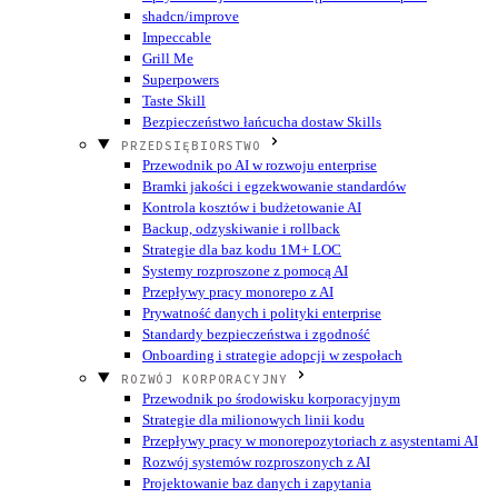
shadcn/improve
Impeccable
Grill Me
Superpowers
Taste Skill
Bezpieczeństwo łańcucha dostaw Skills
PRZEDSIĘBIORSTWO
Przewodnik po AI w rozwoju enterprise
Bramki jakości i egzekwowanie standardów
Kontrola kosztów i budżetowanie AI
Backup, odzyskiwanie i rollback
Strategie dla baz kodu 1M+ LOC
Systemy rozproszone z pomocą AI
Przepływy pracy monorepo z AI
Prywatność danych i polityki enterprise
Standardy bezpieczeństwa i zgodność
Onboarding i strategie adopcji w zespołach
ROZWÓJ KORPORACYJNY
Przewodnik po środowisku korporacyjnym
Strategie dla milionowych linii kodu
Przepływy pracy w monorepozytoriach z asystentami AI
Rozwój systemów rozproszonych z AI
Projektowanie baz danych i zapytania