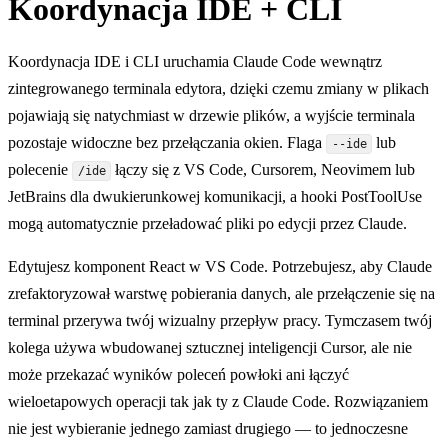
Koordynacja IDE + CLI
Koordynacja IDE i CLI uruchamia Claude Code wewnątrz
zintegrowanego terminala edytora, dzięki czemu zmiany w plikach
pojawiają się natychmiast w drzewie plików, a wyjście terminala
pozostaje widoczne bez przełączania okien. Flaga
lub
--ide
polecenie
łączy się z VS Code, Cursorem, Neovimem lub
/ide
JetBrains dla dwukierunkowej komunikacji, a hooki PostToolUse
mogą automatycznie przeładować pliki po edycji przez Claude.
Edytujesz komponent React w VS Code. Potrzebujesz, aby Claude
zrefaktoryzował warstwę pobierania danych, ale przełączenie się na
terminal przerywa twój wizualny przepływ pracy. Tymczasem twój
kolega używa wbudowanej sztucznej inteligencji Cursor, ale nie
może przekazać wyników poleceń powłoki ani łączyć
wieloetapowych operacji tak jak ty z Claude Code. Rozwiązaniem
nie jest wybieranie jednego zamiast drugiego — to jednoczesne