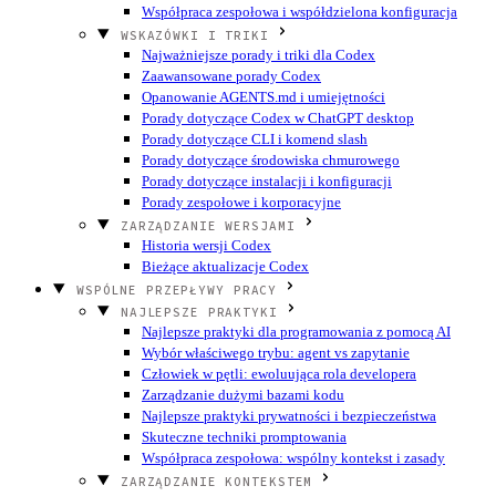
Współpraca zespołowa i współdzielona konfiguracja
WSKAZÓWKI I TRIKI
Najważniejsze porady i triki dla Codex
Zaawansowane porady Codex
Opanowanie AGENTS.md i umiejętności
Porady dotyczące Codex w ChatGPT desktop
Porady dotyczące CLI i komend slash
Porady dotyczące środowiska chmurowego
Porady dotyczące instalacji i konfiguracji
Porady zespołowe i korporacyjne
ZARZĄDZANIE WERSJAMI
Historia wersji Codex
Bieżące aktualizacje Codex
WSPÓLNE PRZEPŁYWY PRACY
NAJLEPSZE PRAKTYKI
Najlepsze praktyki dla programowania z pomocą AI
Wybór właściwego trybu: agent vs zapytanie
Człowiek w pętli: ewoluująca rola developera
Zarządzanie dużymi bazami kodu
Najlepsze praktyki prywatności i bezpieczeństwa
Skuteczne techniki promptowania
Współpraca zespołowa: wspólny kontekst i zasady
ZARZĄDZANIE KONTEKSTEM