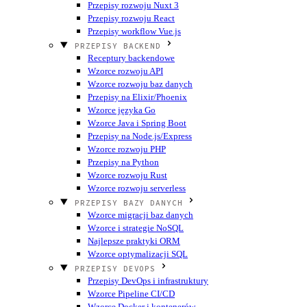
Przepisy rozwoju Nuxt 3
Przepisy rozwoju React
Przepisy workflow Vue.js
PRZEPISY BACKEND
Receptury backendowe
Wzorce rozwoju API
Wzorce rozwoju baz danych
Przepisy na Elixir/Phoenix
Wzorce języka Go
Wzorce Java i Spring Boot
Przepisy na Node.js/Express
Wzorce rozwoju PHP
Przepisy na Python
Wzorce rozwoju Rust
Wzorce rozwoju serverless
PRZEPISY BAZY DANYCH
Wzorce migracji baz danych
Wzorce i strategie NoSQL
Najlepsze praktyki ORM
Wzorce optymalizacji SQL
PRZEPISY DEVOPS
Przepisy DevOps i infrastruktury
Wzorce Pipeline CI/CD
Wzorce Docker i kontenerów