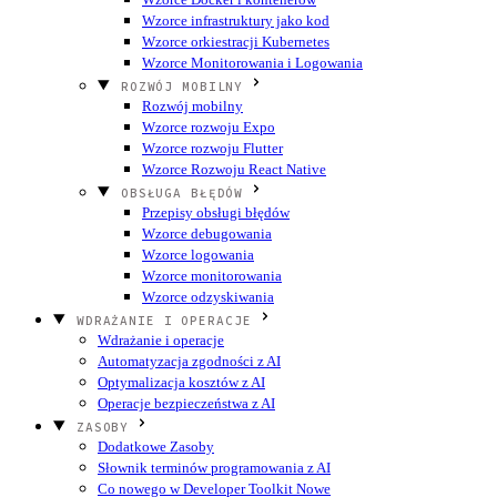
Wzorce infrastruktury jako kod
Wzorce orkiestracji Kubernetes
Wzorce Monitorowania i Logowania
ROZWÓJ MOBILNY
Rozwój mobilny
Wzorce rozwoju Expo
Wzorce rozwoju Flutter
Wzorce Rozwoju React Native
OBSŁUGA BŁĘDÓW
Przepisy obsługi błędów
Wzorce debugowania
Wzorce logowania
Wzorce monitorowania
Wzorce odzyskiwania
WDRAŻANIE I OPERACJE
Wdrażanie i operacje
Automatyzacja zgodności z AI
Optymalizacja kosztów z AI
Operacje bezpieczeństwa z AI
ZASOBY
Dodatkowe Zasoby
Słownik terminów programowania z AI
Co nowego w Developer Toolkit
Nowe