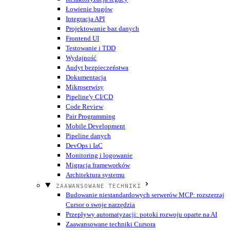
Łowienie bugów
Integracja API
Projektowanie baz danych
Frontend UI
Testowanie i TDD
Wydajność
Audyt bezpieczeństwa
Dokumentacja
Mikroserwisy
Pipeline'y CI/CD
Code Review
Pair Programming
Mobile Development
Pipeline danych
DevOps i IaC
Monitoring i logowanie
Migracja frameworków
Architektura systemu
ZAAWANSOWANE TECHNIKI
Budowanie niestandardowych serwerów MCP: rozszerzaj
Cursor o swoje narzędzia
Przepływy automatyzacji: potoki rozwoju oparte na AI
Zaawansowane techniki Cursora