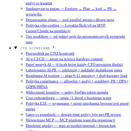
audyt co kwartał
Strukturyzacja zmian — Explore → Plan → kod → PR →
review-fix
Dopasowanie planu — pod parallel agents i długie sesje
Polityka vibe-coding — Lovable/Bolt/v0 na MVP,
Cursor/Claude na produkcję
Tier workflow — od jednej sesji do autonomicznych overnight
runs
CTO SCORECARD
Przewodnik po CTO Scorecard
AI w CI/CD — agent na ścieżce każdego commit
Panel metryk AI — 6 liczb które każdy CTO powinien śledzić
Labelowanie AI-PR — odróżniaj + nakładaj dodatkowe gates
Roadmapa AI tooling — plan 6-12 miesięcy + dedykowany lead
Polityka compliance — allowlist + audyt + scrubbery PII + DPA +
GDPR/HIPAA
Widoczność kosztów — pełny FinOps token spendu
Czas onboardingu — setup <1 dzień z bootstrap script
Polityka E2E — wymagane + agent uruchamia browser test przed
merge
Gates vs guardrails — design-time policy bije per-PR review
Wewnętrzne MCP — MCP platform team dla organizacji
Dzielenie wiedzy — repo ai-toolkit-internal + brown-bag