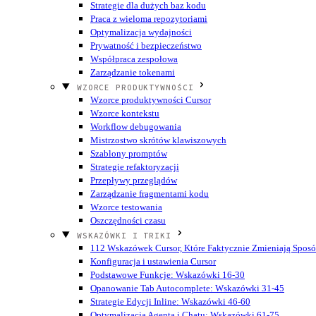
Strategie dla dużych baz kodu
Praca z wieloma repozytoriami
Optymalizacja wydajności
Prywatność i bezpieczeństwo
Współpraca zespołowa
Zarządzanie tokenami
WZORCE PRODUKTYWNOŚCI
Wzorce produktywności Cursor
Wzorce kontekstu
Workflow debugowania
Mistrzostwo skrótów klawiszowych
Szablony promptów
Strategie refaktoryzacji
Przepływy przeglądów
Zarządzanie fragmentami kodu
Wzorce testowania
Oszczędności czasu
WSKAZÓWKI I TRIKI
112 Wskazówek Cursor, Które Faktycznie Zmieniają Sposó
Konfiguracja i ustawienia Cursor
Podstawowe Funkcje: Wskazówki 16-30
Opanowanie Tab Autocomplete: Wskazówki 31-45
Strategie Edycji Inline: Wskazówki 46-60
Optymalizacja Agenta i Chatu: Wskazówki 61-75