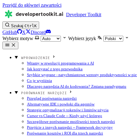
Przejdź do głównej zawartości
developertoolkit.ai
Developer Toolkit
Szukaj
Ctrl
K
GitHub
X
Discord
Wybierz motyw
Wybierz język
WPROWADZENIE
Witamy w rewolucji programowania z AI
Jak korzystać z tego przewodnika
Szybkie wygrane - natychmiastowe wzrosty produktywności w pie
Co je wyróżnia
Dlaczego narzędzia AI do kodowania? Zmiana paradygmatu
PORÓWNANIE NARZĘDZI
Przegląd porównania narzędzi
Alternatywne IDE i powłoki dla agentów
Strategie optymalizacji tokenów i limitów użycia
Cursor vs Claude Code -- Kiedy użyć którego
Szczegółowe porównanie możliwości trzech narzędzi
Przejście z innych narzędzi -- Framework decyzyjny
Porównanie kosztów i ROI dla trzech narzędzi