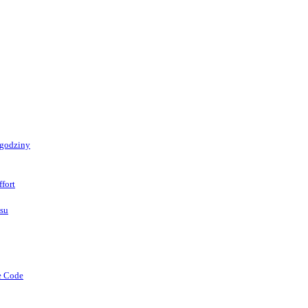
 godziny
fort
asu
e Code