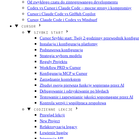
Od zwykłego czatu do zintegrowanego developmentu
Codex vs Cursor i Claude Code -- mocne strony i kompromisy
Cursor i Claude Code vs GitHub Copilot
Cursor, Claude Code i Codex vs Windsurf
CURSOR
SZYBKI START
Cursor Szybki start: Twój 2-godzinny przewodnik konfigur
Instalacja i konfiguracja platformy
Podstawowa konfiguracja
Strategia wyboru modelu
Reguły Projektu
Workflow PRD w Cursor
Konfiguracja MCP w Cursor
Zarządzanie kontekstem
Zbuduj swoją pierwszą funkcję wspieraną przez AI
Debugowanie i odzyskiwanie po błędach
Testowanie i zapewnianie jakości wspomagane przez AI
Kontrola wersji i współpraca zespołowa
CODZIENNE LEKCJE
Przegląd lekcji
New Project
Refaktoryzacja legacy
Łowienie bugów
Integracja API