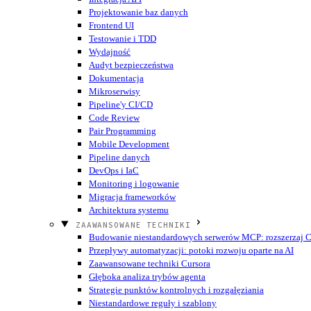
Projektowanie baz danych
Frontend UI
Testowanie i TDD
Wydajność
Audyt bezpieczeństwa
Dokumentacja
Mikroserwisy
Pipeline'y CI/CD
Code Review
Pair Programming
Mobile Development
Pipeline danych
DevOps i IaC
Monitoring i logowanie
Migracja frameworków
Architektura systemu
ZAAWANSOWANE TECHNIKI
Budowanie niestandardowych serwerów MCP: rozszerzaj Cu
Przepływy automatyzacji: potoki rozwoju oparte na AI
Zaawansowane techniki Cursora
Głęboka analiza trybów agenta
Strategie punktów kontrolnych i rozgałęziania
Niestandardowe reguły i szablony