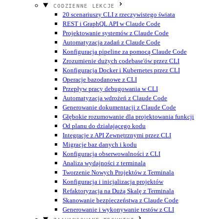
CODZIENNE LEKCJE
20 scenariuszy CLI z rzeczywistego świata
REST i GraphQL API w Claude Code
Projektowanie systemów z Claude Code
Automatyzacja zadań z Claude Code
Konfiguracja pipeline za pomocą Claude Code
Zrozumienie dużych codebase'ów przez CLI
Konfiguracja Docker i Kubernetes przez CLI
Operacje bazodanowe z CLI
Przepływ pracy debugowania w CLI
Automatyzacja wdrożeń z Claude Code
Generowanie dokumentacji z Claude Code
Głębokie rozumowanie dla projektowania funkcji
Od planu do działającego kodu
Integracje z API Zewnętrznymi przez CLI
Migracje baz danych i kodu
Konfiguracja obserwowalności z CLI
Analiza wydajności z terminala
Tworzenie Nowych Projektów z Terminala
Konfiguracja i inicjalizacja projektów
Refaktoryzacja na Dużą Skalę z Terminala
Skanowanie bezpieczeństwa z Claude Code
Generowanie i wykonywanie testów z CLI