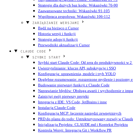
Strategie dla dużych baz kodu: Wskazówki 76-90
Zaawansowane techniki: Wskazówki 91-105
Współpraca zespołowa: Wskazówki 106-112
ZARZĄDZANIE WERSJAMI
Bądź na bieżąco z Cursor
Historia wersji i funkcji
Strategie adopcji funkcji
Przewodniki aktualizacji Cursor
CLAUDE CODE
SZYBKI START
Szybki start Claude Code: Od zera do produktywności w 2
Uwierzytelnianie: klucze API, subskrypcje i SSO
Konfiguracja: uprawnienia, modele i tryb YOLO
Dogłębne rozumowanie: rozszerzone myślenie i poziomy ef
Budowanie pierwszej funkcji z Claude Code
Naprawianie błędów: Obsługa awarii i wychodzenie z imp
Zainicjuj swój pierwszy projekt
Integracja z IDE: VS Code, JetBrains i inne
Instalacja Claude Code
Konfiguracja MCP: łączenie narzędzi zewnętrznych
PRD do planu do todo: Ustrukturyzowany rozwój w Claud
Inicjalizacja Projektu: CLAUDE.md i Kontekst Projektu
Kontrola Wersji: Integracja Git i Workflow PR