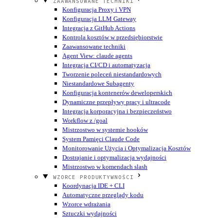
ZAAWANSOWANE TECHNIKI
Konfiguracja Proxy i VPN
Konfiguracja LLM Gateway
Integracja z GitHub Actions
Kontrola kosztów w przedsiębiorstwie
Zaawansowane techniki
Agent View: claude agents
Integracja CI/CD i automatyzacja
Tworzenie poleceń niestandardowych
Niestandardowe Subagenty
Konfiguracja kontenerów deweloperskich
Dynamiczne przepływy pracy i ultracode
Integracja korporacyjna i bezpieczeństwo
Workflow z /goal
Mistrzostwo w systemie hooków
System Pamięci Claude Code
Monitorowanie Użycia i Optymalizacja Kosztów
Dostrajanie i optymalizacja wydajności
Mistrzostwo w komendach slash
WZORCE PRODUKTYWNOŚCI
Koordynacja IDE + CLI
Automatyczne przeglądy kodu
Wzorce wdrażania
Sztuczki wydajności