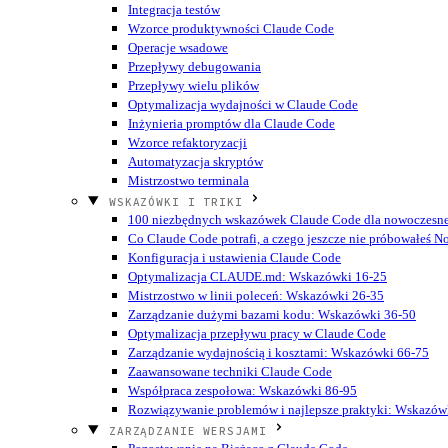
Integracja testów
Wzorce produktywności Claude Code
Operacje wsadowe
Przepływy debugowania
Przepływy wielu plików
Optymalizacja wydajności w Claude Code
Inżynieria promptów dla Claude Code
Wzorce refaktoryzacji
Automatyzacja skryptów
Mistrzostwo terminala
WSKAZÓWKI I TRIKI
100 niezbędnych wskazówek Claude Code dla nowoczesn
Co Claude Code potrafi, a czego jeszcze nie próbowałeś
N
Konfiguracja i ustawienia Claude Code
Optymalizacja CLAUDE.md: Wskazówki 16-25
Mistrzostwo w linii poleceń: Wskazówki 26-35
Zarządzanie dużymi bazami kodu: Wskazówki 36-50
Optymalizacja przepływu pracy w Claude Code
Zarządzanie wydajnością i kosztami: Wskazówki 66-75
Zaawansowane techniki Claude Code
Współpraca zespołowa: Wskazówki 86-95
Rozwiązywanie problemów i najlepsze praktyki: Wskazów
ZARZĄDZANIE WERSJAMI