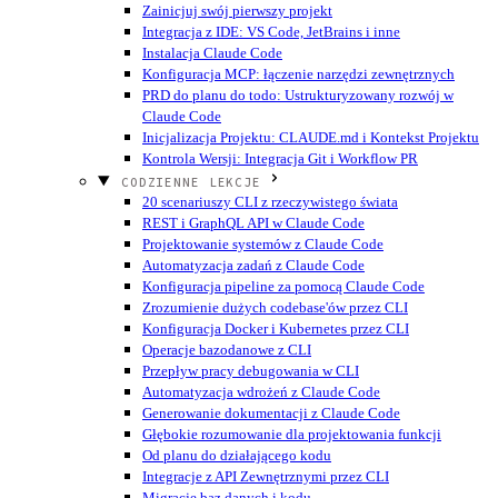
Zainicjuj swój pierwszy projekt
Integracja z IDE: VS Code, JetBrains i inne
Instalacja Claude Code
Konfiguracja MCP: łączenie narzędzi zewnętrznych
PRD do planu do todo: Ustrukturyzowany rozwój w
Claude Code
Inicjalizacja Projektu: CLAUDE.md i Kontekst Projektu
Kontrola Wersji: Integracja Git i Workflow PR
CODZIENNE LEKCJE
20 scenariuszy CLI z rzeczywistego świata
REST i GraphQL API w Claude Code
Projektowanie systemów z Claude Code
Automatyzacja zadań z Claude Code
Konfiguracja pipeline za pomocą Claude Code
Zrozumienie dużych codebase'ów przez CLI
Konfiguracja Docker i Kubernetes przez CLI
Operacje bazodanowe z CLI
Przepływ pracy debugowania w CLI
Automatyzacja wdrożeń z Claude Code
Generowanie dokumentacji z Claude Code
Głębokie rozumowanie dla projektowania funkcji
Od planu do działającego kodu
Integracje z API Zewnętrznymi przez CLI
Migracje baz danych i kodu