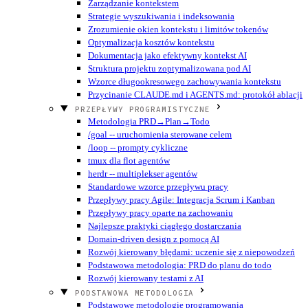
Zarządzanie kontekstem
Strategie wyszukiwania i indeksowania
Zrozumienie okien kontekstu i limitów tokenów
Optymalizacja kosztów kontekstu
Dokumentacja jako efektywny kontekst AI
Struktura projektu zoptymalizowana pod AI
Wzorce długookresowego zachowywania kontekstu
Przycinanie CLAUDE.md i AGENTS.md: protokół ablacji
PRZEPŁYWY PROGRAMISTYCZNE
Metodologia PRD→Plan→Todo
/goal -- uruchomienia sterowane celem
/loop -- prompty cykliczne
tmux dla flot agentów
herdr -- multiplekser agentów
Standardowe wzorce przepływu pracy
Przepływy pracy Agile: Integracja Scrum i Kanban
Przepływy pracy oparte na zachowaniu
Najlepsze praktyki ciągłego dostarczania
Domain-driven design z pomocą AI
Rozwój kierowany błędami: uczenie się z niepowodzeń
Podstawowa metodologia: PRD do planu do todo
Rozwój kierowany testami z AI
PODSTAWOWA METODOLOGIA
Podstawowe metodologie programowania