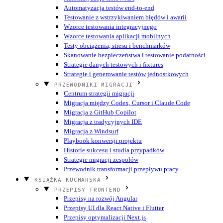
Automatyzacja testów end-to-end
Testowanie z wstrzykiwaniem błędów i awarii
Wzorce testowania integracyjnego
Wzorce testowania aplikacji mobilnych
Testy obciążenia, stresu i benchmarków
Skanowanie bezpieczeństwa i testowanie podatności
Strategie danych testowych i fixtures
Strategie i generowanie testów jednostkowych
PRZEWODNIKI MIGRACJI
Centrum strategii migracji
Migracja między Codex, Cursor i Claude Code
Migracja z GitHub Copilot
Migracja z tradycyjnych IDE
Migracja z Windsurf
Playbook konwersji projektu
Historie sukcesu i studia przypadków
Strategie migracji zespołów
Przewodnik transformacji przepływu pracy
KSIĄŻKA KUCHARSKA
PRZEPISY FRONTEND
Przepisy na rozwój Angular
Przepisy UI dla React Native i Flutter
Przepisy optymalizacji Next.js