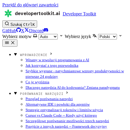
Przejdź do głównej zawartości
developertoolkit.ai
Developer Toolkit
Szukaj
Ctrl
K
GitHub
X
Discord
Wybierz motyw
Wybierz język
WPROWADZENIE
Witamy w rewolucji programowania z AI
Jak korzystać z tego przewodnika
Szybkie wygrane - natychmiastowe wzrosty produktywności w
pierwsze 24 godziny
Co je wyróżnia
Dlaczego narzędzia AI do kodowania? Zmiana paradygmatu
PORÓWNANIE NARZĘDZI
Przegląd porównania narzędzi
Alternatywne IDE i powłoki dla agentów
Strategie optymalizacji tokenów i limitów użycia
Cursor vs Claude Code -- Kiedy użyć którego
Szczegółowe porównanie możliwości trzech narzędzi
Przejście z innych narzędzi -- Framework decyzyjny