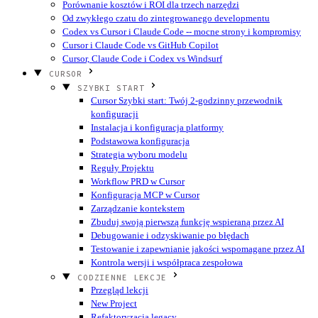
Porównanie kosztów i ROI dla trzech narzędzi
Od zwykłego czatu do zintegrowanego developmentu
Codex vs Cursor i Claude Code -- mocne strony i kompromisy
Cursor i Claude Code vs GitHub Copilot
Cursor, Claude Code i Codex vs Windsurf
CURSOR
SZYBKI START
Cursor Szybki start: Twój 2-godzinny przewodnik
konfiguracji
Instalacja i konfiguracja platformy
Podstawowa konfiguracja
Strategia wyboru modelu
Reguły Projektu
Workflow PRD w Cursor
Konfiguracja MCP w Cursor
Zarządzanie kontekstem
Zbuduj swoją pierwszą funkcję wspieraną przez AI
Debugowanie i odzyskiwanie po błędach
Testowanie i zapewnianie jakości wspomagane przez AI
Kontrola wersji i współpraca zespołowa
CODZIENNE LEKCJE
Przegląd lekcji
New Project
Refaktoryzacja legacy