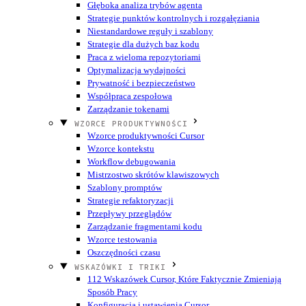
Głęboka analiza trybów agenta
Strategie punktów kontrolnych i rozgałęziania
Niestandardowe reguły i szablony
Strategie dla dużych baz kodu
Praca z wieloma repozytoriami
Optymalizacja wydajności
Prywatność i bezpieczeństwo
Współpraca zespołowa
Zarządzanie tokenami
WZORCE PRODUKTYWNOŚCI
Wzorce produktywności Cursor
Wzorce kontekstu
Workflow debugowania
Mistrzostwo skrótów klawiszowych
Szablony promptów
Strategie refaktoryzacji
Przepływy przeglądów
Zarządzanie fragmentami kodu
Wzorce testowania
Oszczędności czasu
WSKAZÓWKI I TRIKI
112 Wskazówek Cursor, Które Faktycznie Zmieniają
Sposób Pracy
Konfiguracja i ustawienia Cursor