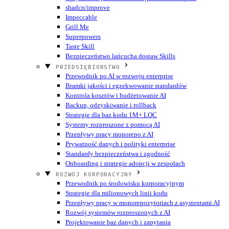
shadcn/improve
Impeccable
Grill Me
Superpowers
Taste Skill
Bezpieczeństwo łańcucha dostaw Skills
PRZEDSIĘBIORSTWO
Przewodnik po AI w rozwoju enterprise
Bramki jakości i egzekwowanie standardów
Kontrola kosztów i budżetowanie AI
Backup, odzyskiwanie i rollback
Strategie dla baz kodu 1M+ LOC
Systemy rozproszone z pomocą AI
Przepływy pracy monorepo z AI
Prywatność danych i polityki enterprise
Standardy bezpieczeństwa i zgodność
Onboarding i strategie adopcji w zespołach
ROZWÓJ KORPORACYJNY
Przewodnik po środowisku korporacyjnym
Strategie dla milionowych linii kodu
Przepływy pracy w monorepozytoriach z asystentami AI
Rozwój systemów rozproszonych z AI
Projektowanie baz danych i zapytania