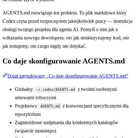
AGENTS.md rozwiązuje ten problem. To plik markdown który
Codex czyta przed rozpoczęciem jakiejkolwiek pracy — instrukcja
obsługi twojego projektu dla agenta AI. Pomyśl o nim jak o
wdrażaniu nowego dewelopera: oto jak strukturyzujemy kod, oto
jak testujemy, oto czego nigdy nie dotykać.
Co daje skonfigurowanie AGENTS.md
Dział zatytułowany „Co daje skonfigurowanie AGENTS.md”
Globalny
z twoimi osobistymi
~/.codex/AGENTS.md
umowami roboczymi
Projektowy
z konwencjami specyficznymi dla
AGENTS.md
repozytorium
Zagnieżdżone nadpisania dla konkretnych katalogów
(wsparcie monorepo)