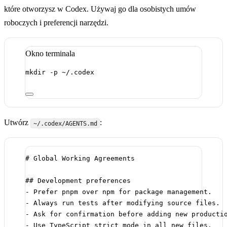
które otworzysz w Codex. Używaj go dla osobistych umów
roboczych i preferencji narzędzi.
Okno terminala
mkdir
-p
~/.codex
Utwórz
:
~/.codex/AGENTS.md
# Global Working Agreements
## Development preferences
-
 Prefer pnpm over npm for package management.
-
 Always run tests after modifying source files.
-
 Ask for confirmation before adding new producti
-
 Use TypeScript strict mode in all new files.