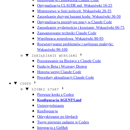
Optymalizacja CLAUDE.md: Wskazówki 16-25
Mistrzostwo w linii poleceń: Wskazówki 26-35
Zarządzanie dużymi bazami kodu: Wskazówki 36-50
Optymalizacja przepływu pracy w Claude Code
Zarządzanie wydajnością i kosztami: Wskazówki 66-75
Zaawansowane techniki Claude Code
Współpraca zespołowa: Wskazówki 86-95
Rozwiązywanie problemów i najlepsze praktyki:
Wskazówki 96-100
ZARZĄDZANIE WERSJAMI
Pozostawanie na Bieżąco z Claude Code
Funkcje Beta i Wczesny Dostęp
Historia wersji Claude Code
Procedury aktualizacji Claude Code
CODEX
SZYBKI START
Pierwsze kroki z Codex
Konfiguracja AGENTS.md
Uwierzytelnianie
Konfiguracja
Odzyskiwanie po błędach
Twoje pierwsze zadanie w Codex
Integracja z GitHub