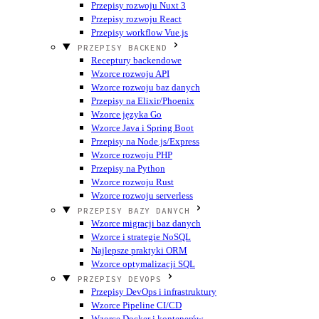
Przepisy rozwoju Nuxt 3
Przepisy rozwoju React
Przepisy workflow Vue.js
PRZEPISY BACKEND
Receptury backendowe
Wzorce rozwoju API
Wzorce rozwoju baz danych
Przepisy na Elixir/Phoenix
Wzorce języka Go
Wzorce Java i Spring Boot
Przepisy na Node.js/Express
Wzorce rozwoju PHP
Przepisy na Python
Wzorce rozwoju Rust
Wzorce rozwoju serverless
PRZEPISY BAZY DANYCH
Wzorce migracji baz danych
Wzorce i strategie NoSQL
Najlepsze praktyki ORM
Wzorce optymalizacji SQL
PRZEPISY DEVOPS
Przepisy DevOps i infrastruktury
Wzorce Pipeline CI/CD
Wzorce Docker i kontenerów