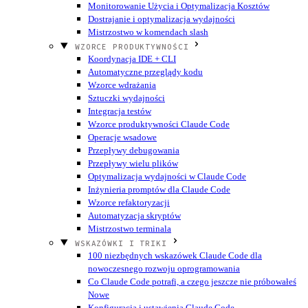
Monitorowanie Użycia i Optymalizacja Kosztów
Dostrajanie i optymalizacja wydajności
Mistrzostwo w komendach slash
WZORCE PRODUKTYWNOŚCI
Koordynacja IDE + CLI
Automatyczne przeglądy kodu
Wzorce wdrażania
Sztuczki wydajności
Integracja testów
Wzorce produktywności Claude Code
Operacje wsadowe
Przepływy debugowania
Przepływy wielu plików
Optymalizacja wydajności w Claude Code
Inżynieria promptów dla Claude Code
Wzorce refaktoryzacji
Automatyzacja skryptów
Mistrzostwo terminala
WSKAZÓWKI I TRIKI
100 niezbędnych wskazówek Claude Code dla
nowoczesnego rozwoju oprogramowania
Co Claude Code potrafi, a czego jeszcze nie próbowałeś
Nowe
Konfiguracja i ustawienia Claude Code