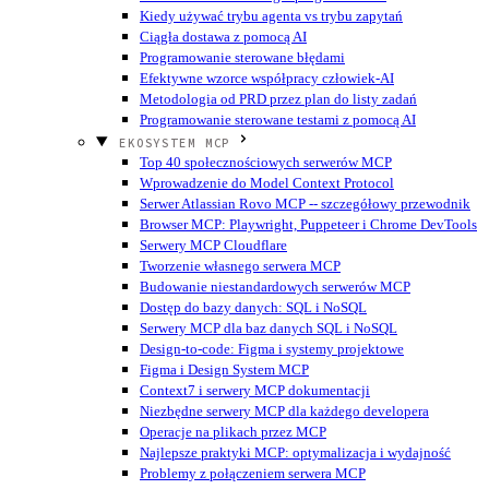
Kiedy używać trybu agenta vs trybu zapytań
Ciągła dostawa z pomocą AI
Programowanie sterowane błędami
Efektywne wzorce współpracy człowiek-AI
Metodologia od PRD przez plan do listy zadań
Programowanie sterowane testami z pomocą AI
EKOSYSTEM MCP
Top 40 społecznościowych serwerów MCP
Wprowadzenie do Model Context Protocol
Serwer Atlassian Rovo MCP -- szczegółowy przewodnik
Browser MCP: Playwright, Puppeteer i Chrome DevTools
Serwery MCP Cloudflare
Tworzenie własnego serwera MCP
Budowanie niestandardowych serwerów MCP
Dostęp do bazy danych: SQL i NoSQL
Serwery MCP dla baz danych SQL i NoSQL
Design-to-code: Figma i systemy projektowe
Figma i Design System MCP
Context7 i serwery MCP dokumentacji
Niezbędne serwery MCP dla każdego developera
Operacje na plikach przez MCP
Najlepsze praktyki MCP: optymalizacja i wydajność
Problemy z połączeniem serwera MCP