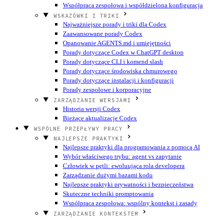
Współpraca zespołowa i współdzielona konfiguracja
WSKAZÓWKI I TRIKI
Najważniejsze porady i triki dla Codex
Zaawansowane porady Codex
Opanowanie AGENTS.md i umiejętności
Porady dotyczące Codex w ChatGPT desktop
Porady dotyczące CLI i komend slash
Porady dotyczące środowiska chmurowego
Porady dotyczące instalacji i konfiguracji
Porady zespołowe i korporacyjne
ZARZĄDZANIE WERSJAMI
Historia wersji Codex
Bieżące aktualizacje Codex
WSPÓLNE PRZEPŁYWY PRACY
NAJLEPSZE PRAKTYKI
Najlepsze praktyki dla programowania z pomocą AI
Wybór właściwego trybu: agent vs zapytanie
Człowiek w pętli: ewoluująca rola developera
Zarządzanie dużymi bazami kodu
Najlepsze praktyki prywatności i bezpieczeństwa
Skuteczne techniki promptowania
Współpraca zespołowa: wspólny kontekst i zasady
ZARZĄDZANIE KONTEKSTEM