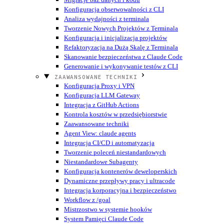
Konfiguracja obserwowalności z CLI
Analiza wydajności z terminala
Tworzenie Nowych Projektów z Terminala
Konfiguracja i inicjalizacja projektów
Refaktoryzacja na Dużą Skalę z Terminala
Skanowanie bezpieczeństwa z Claude Code
Generowanie i wykonywanie testów z CLI
ZAAWANSOWANE TECHNIKI
Konfiguracja Proxy i VPN
Konfiguracja LLM Gateway
Integracja z GitHub Actions
Kontrola kosztów w przedsiębiorstwie
Zaawansowane techniki
Agent View: claude agents
Integracja CI/CD i automatyzacja
Tworzenie poleceń niestandardowych
Niestandardowe Subagenty
Konfiguracja kontenerów deweloperskich
Dynamiczne przepływy pracy i ultracode
Integracja korporacyjna i bezpieczeństwo
Workflow z /goal
Mistrzostwo w systemie hooków
System Pamięci Claude Code