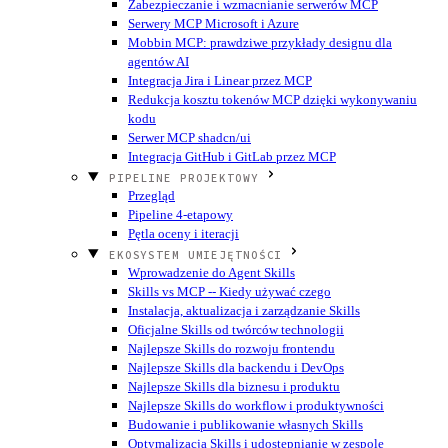
Zabezpieczanie i wzmacnianie serwerów MCP
Serwery MCP Microsoft i Azure
Mobbin MCP: prawdziwe przykłady designu dla
agentów AI
Integracja Jira i Linear przez MCP
Redukcja kosztu tokenów MCP dzięki wykonywaniu
kodu
Serwer MCP shadcn/ui
Integracja GitHub i GitLab przez MCP
PIPELINE PROJEKTOWY
Przegląd
Pipeline 4-etapowy
Pętla oceny i iteracji
EKOSYSTEM UMIEJĘTNOŚCI
Wprowadzenie do Agent Skills
Skills vs MCP -- Kiedy używać czego
Instalacja, aktualizacja i zarządzanie Skills
Oficjalne Skills od twórców technologii
Najlepsze Skills do rozwoju frontendu
Najlepsze Skills dla backendu i DevOps
Najlepsze Skills dla biznesu i produktu
Najlepsze Skills do workflow i produktywności
Budowanie i publikowanie własnych Skills
Optymalizacja Skills i udostępnianie w zespole