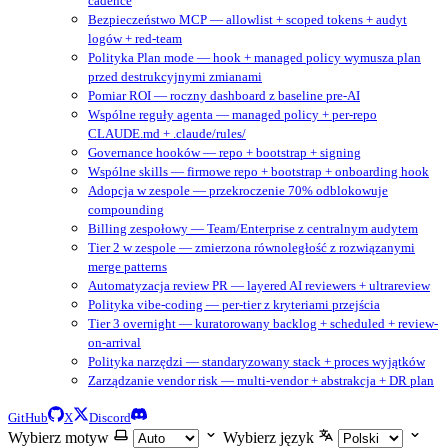
cadence
Bezpieczeństwo MCP — allowlist + scoped tokens + audyt
logów + red-team
Polityka Plan mode — hook + managed policy wymusza plan
przed destrukcyjnymi zmianami
Pomiar ROI — roczny dashboard z baseline pre-AI
Wspólne reguły agenta — managed policy + per-repo
CLAUDE.md + .claude/rules/
Governance hooków — repo + bootstrap + signing
Wspólne skills — firmowe repo + bootstrap + onboarding hook
Adopcja w zespole — przekroczenie 70% odblokowuje
compounding
Billing zespołowy — Team/Enterprise z centralnym audytem
Tier 2 w zespole — zmierzona równoległość z rozwiązanymi
merge patterns
Automatyzacja review PR — layered AI reviewers + ultrareview
Polityka vibe-coding — per-tier z kryteriami przejścia
Tier 3 overnight — kuratorowany backlog + scheduled + review-
on-arrival
Polityka narzędzi — standaryzowany stack + proces wyjątków
Zarządzanie vendor risk — multi-vendor + abstrakcja + DR plan
GitHub
X
Discord
Wybierz motyw
Wybierz język