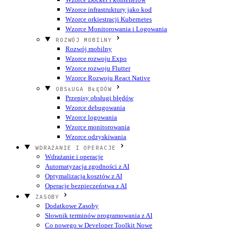
Wzorce infrastruktury jako kod
Wzorce orkiestracji Kubernetes
Wzorce Monitorowania i Logowania
ROZWÓJ MOBILNY
Rozwój mobilny
Wzorce rozwoju Expo
Wzorce rozwoju Flutter
Wzorce Rozwoju React Native
OBSŁUGA BŁĘDÓW
Przepisy obsługi błędów
Wzorce debugowania
Wzorce logowania
Wzorce monitorowania
Wzorce odzyskiwania
WDRAŻANIE I OPERACJE
Wdrażanie i operacje
Automatyzacja zgodności z AI
Optymalizacja kosztów z AI
Operacje bezpieczeństwa z AI
ZASOBY
Dodatkowe Zasoby
Słownik terminów programowania z AI
Co nowego w Developer Toolkit
Nowe