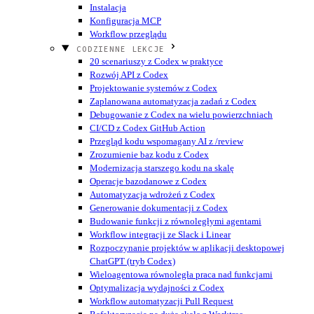
Instalacja
Konfiguracja MCP
Workflow przeglądu
CODZIENNE LEKCJE
20 scenariuszy z Codex w praktyce
Rozwój API z Codex
Projektowanie systemów z Codex
Zaplanowana automatyzacja zadań z Codex
Debugowanie z Codex na wielu powierzchniach
CI/CD z Codex GitHub Action
Przegląd kodu wspomagany AI z /review
Zrozumienie baz kodu z Codex
Modernizacja starszego kodu na skalę
Operacje bazodanowe z Codex
Automatyzacja wdrożeń z Codex
Generowanie dokumentacji z Codex
Budowanie funkcji z równoległymi agentami
Workflow integracji ze Slack i Linear
Rozpoczynanie projektów w aplikacji desktopowej
ChatGPT (tryb Codex)
Wieloagentowa równoległa praca nad funkcjami
Optymalizacja wydajności z Codex
Workflow automatyzacji Pull Request