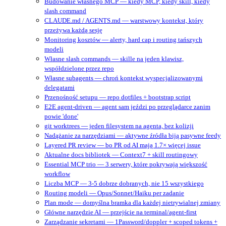
Budowanie własnego MCP — kiedy MCP, kiedy skill, kiedy
slash command
CLAUDE.md / AGENTS.md — warstwowy kontekst, który
przeżywa każdą sesję
Monitoring kosztów — alerty, hard cap i routing tańszych
modeli
Własne slash commands — skille na jeden klawisz,
współdzielone przez repo
Własne subagents — chroń kontekst wyspecjalizowanymi
delegatami
Przenośność setupu — repo dotfiles + bootstrap script
E2E agent-driven — agent sam jeździ po przeglądarce zanim
powie 'done'
git worktrees — jeden filesystem na agenta, bez kolizji
Nadążanie za narzędziami — aktywne źródła biją pasywne feedy
Layered PR review — bo PR od AI mają 1.7× więcej issue
Aktualne docs bibliotek — Context7 + skill routingowy
Essential MCP trio — 3 serwery, które pokrywają większość
workflow
Liczba MCP — 3-5 dobrze dobranych, nie 15 wszystkiego
Routing modeli — Opus/Sonnet/Haiku per zadanie
Plan mode — domyślna bramka dla każdej nietrywialnej zmiany
Główne narzędzie AI — przejście na terminal/agent‑first
Zarządzanie sekretami — 1Password/doppler + scoped tokens +