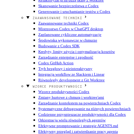
Refaktoryzacja na dużą skalę z Worktree
Skanowanie bezpieczeństwa z Codex
Generowanie i uruchamianie testów z Codex
ZAAWANSOWANE TECHNIKI
Zaawansowane techniki Codex
Mistrzostwo Codex w ChatGPT desktop
Zaplanowane cykliczne automatyzacje
Środowiska wykonawcze w chmurze
Budowanie z Codex SDK
Kredyty, limity użycia i optymalizacja kosztów
Zarządzanie enterprise i zgodność
Codex GitHub Action
Tryb bezgłowy i nieinteraktywny
Integracja workflow ze Slackiem i Linear
Równoległy development z Git Worktree
WZORCE PRODUKTYWNOŚCI
Wzorce produktywności Codex
Zmiany hurtowe z chmurą i worktree'ami
Zarządzanie kontekstem na powierzchniach Codex
Systematyczne debugowanie na różnych powierzchniach
Codzienne przyspieszacze produktywności dla Codex
Orkiestracja wielu równoległych agentów
Efektywne promptowanie i strategie AGENTS.md
Efektywny przegląd i zatwierdzanie pracy agenta