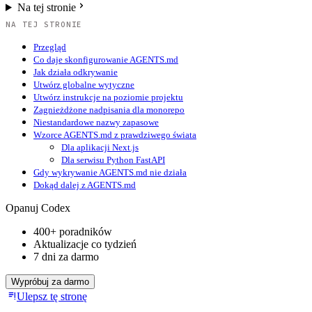
Na tej stronie
NA TEJ STRONIE
Przegląd
Co daje skonfigurowanie AGENTS.md
Jak działa odkrywanie
Utwórz globalne wytyczne
Utwórz instrukcje na poziomie projektu
Zagnieżdżone nadpisania dla monorepo
Niestandardowe nazwy zapasowe
Wzorce AGENTS.md z prawdziwego świata
Dla aplikacji Next.js
Dla serwisu Python FastAPI
Gdy wykrywanie AGENTS.md nie działa
Dokąd dalej z AGENTS.md
Opanuj Codex
400+ poradników
Aktualizacje co tydzień
7 dni za darmo
Wypróbuj za darmo
Ulepsz tę stronę