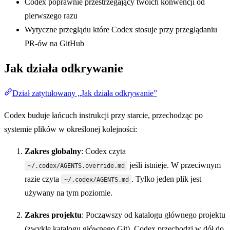
Codex poprawnie przestrzegający twoich konwencji od
pierwszego razu
Wytyczne przeglądu które Codex stosuje przy przeglądaniu
PR-ów na GitHub
Jak działa odkrywanie
Dział zatytułowany „Jak działa odkrywanie”
Codex buduje łańcuch instrukcji przy starcie, przechodząc po
systemie plików w określonej kolejności:
Zakres globalny
: Codex czyta
jeśli istnieje. W przeciwnym
~/.codex/AGENTS.override.md
razie czyta
. Tylko jeden plik jest
~/.codex/AGENTS.md
używany na tym poziomie.
Zakres projektu
: Począwszy od katalogu głównego projektu
(zwykle katalogu głównego Git), Codex przechodzi w dół do