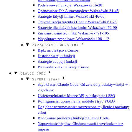
Podstawowe Funkcje: Wskazówki 16-30
Opanowanie Tab Autocomplete: Wskazówki 31-45
Strategie Edycji Inline: Wskazówki 46-60
Optymalizacja Agenta i Chatu: Wskazówki 61-75
Strategie dla dużych baz kodu: Wskazówki 76-90
Zaawansowane techniki: Wskazówki 91-105
Współpraca zespołowa: Wskazówki 106-112
ZARZĄDZANIE WERSJAMI
Bądź na bieżąco z Cursor
Historia wersji i funkcji
Strategie adopcji funkcji
Przewodniki aktualizacji Cursor
CLAUDE CODE
SZYBKI START
Szybki start Claude Code: Od zera do produktywności w
2 godziny
Uwierzytelnianie: klucze API, subskrypcje i SSO
Konfiguracja: uprawnienia, modele i tryb YOLO
Dogłębne rozumowanie: rozszerzone myślenie i poziomy
effort
Budowanie pierwszej funkcji z Claude Code
Naprawianie błędów: Obsługa awarii i wychodzenie z
impasu