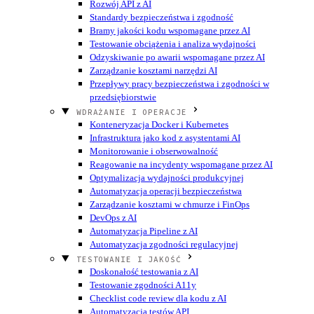
Rozwój API z AI
Standardy bezpieczeństwa i zgodność
Bramy jakości kodu wspomagane przez AI
Testowanie obciążenia i analiza wydajności
Odzyskiwanie po awarii wspomagane przez AI
Zarządzanie kosztami narzędzi AI
Przepływy pracy bezpieczeństwa i zgodności w
przedsiębiorstwie
WDRAŻANIE I OPERACJE
Konteneryzacja Docker i Kubernetes
Infrastruktura jako kod z asystentami AI
Monitorowanie i obserwowalność
Reagowanie na incydenty wspomagane przez AI
Optymalizacja wydajności produkcyjnej
Automatyzacja operacji bezpieczeństwa
Zarządzanie kosztami w chmurze i FinOps
DevOps z AI
Automatyzacja Pipeline z AI
Automatyzacja zgodności regulacyjnej
TESTOWANIE I JAKOŚĆ
Doskonałość testowania z AI
Testowanie zgodności A11y
Checklist code review dla kodu z AI
Automatyzacja testów API