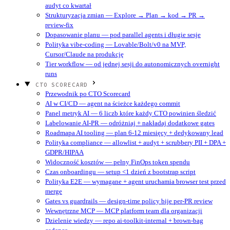
audyt co kwartał
Strukturyzacja zmian — Explore → Plan → kod → PR →
review-fix
Dopasowanie planu — pod parallel agents i długie sesje
Polityka vibe-coding — Lovable/Bolt/v0 na MVP,
Cursor/Claude na produkcję
Tier workflow — od jednej sesji do autonomicznych overnight
runs
CTO SCORECARD
Przewodnik po CTO Scorecard
AI w CI/CD — agent na ścieżce każdego commit
Panel metryk AI — 6 liczb które każdy CTO powinien śledzić
Labelowanie AI-PR — odróżniaj + nakładaj dodatkowe gates
Roadmapa AI tooling — plan 6-12 miesięcy + dedykowany lead
Polityka compliance — allowlist + audyt + scrubbery PII + DPA +
GDPR/HIPAA
Widoczność kosztów — pełny FinOps token spendu
Czas onboardingu — setup <1 dzień z bootstrap script
Polityka E2E — wymagane + agent uruchamia browser test przed
merge
Gates vs guardrails — design-time policy bije per-PR review
Wewnętrzne MCP — MCP platform team dla organizacji
Dzielenie wiedzy — repo ai-toolkit-internal + brown-bag