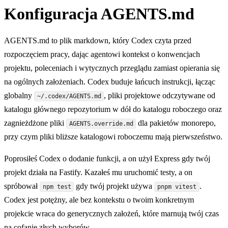
Konfiguracja AGENTS.md
AGENTS.md to plik markdown, który Codex czyta przed
rozpoczęciem pracy, dając agentowi kontekst o konwencjach
projektu, poleceniach i wytycznych przeglądu zamiast opierania się
na ogólnych założeniach. Codex buduje łańcuch instrukcji, łącząc
globalny
, pliki projektowe odczytywane od
~/.codex/AGENTS.md
katalogu głównego repozytorium w dół do katalogu roboczego oraz
zagnieżdżone pliki
dla pakietów monorepo,
AGENTS.override.md
przy czym pliki bliższe katalogowi roboczemu mają pierwszeństwo.
Poprosiłeś Codex o dodanie funkcji, a on użył Express gdy twój
projekt działa na Fastify. Kazałeś mu uruchomić testy, a on
spróbował
gdy twój projekt używa
.
npm test
pnpm vitest
Codex jest potężny, ale bez kontekstu o twoim konkretnym
projekcie wraca do generycznych założeń, które marnują twój czas
na cofanie złych wyborów.