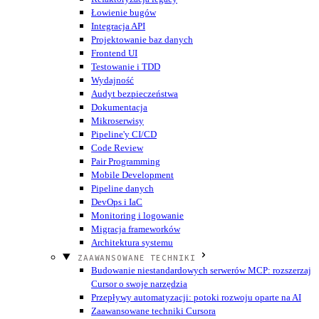
Łowienie bugów
Integracja API
Projektowanie baz danych
Frontend UI
Testowanie i TDD
Wydajność
Audyt bezpieczeństwa
Dokumentacja
Mikroserwisy
Pipeline'y CI/CD
Code Review
Pair Programming
Mobile Development
Pipeline danych
DevOps i IaC
Monitoring i logowanie
Migracja frameworków
Architektura systemu
ZAAWANSOWANE TECHNIKI
Budowanie niestandardowych serwerów MCP: rozszerzaj
Cursor o swoje narzędzia
Przepływy automatyzacji: potoki rozwoju oparte na AI
Zaawansowane techniki Cursora