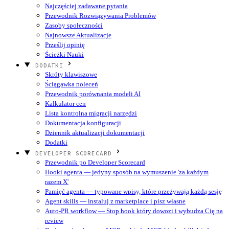
Najczęściej zadawane pytania
Przewodnik Rozwiązywania Problemów
Zasoby społeczności
Najnowsze Aktualizacje
Prześlij opinię
Ścieżki Nauki
DODATKI
Skróty klawiszowe
Ściągawka poleceń
Przewodnik porównania modeli AI
Kalkulator cen
Lista kontrolna migracji narzędzi
Dokumentacja konfiguracji
Dziennik aktualizacji dokumentacji
Dodatki
DEVELOPER SCORECARD
Przewodnik po Developer Scorecard
Hooki agenta — jedyny sposób na wymuszenie 'za każdym
razem X'
Pamięć agenta — typowane wpisy, które przeżywają każdą sesję
Agent skills — instaluj z marketplace i pisz własne
Auto-PR workflow — Stop hook który dowozi i wybudza Cię na
review