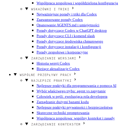
Współpraca zespołowa i współdzielona konfiguracja
WSKAZÓWKI I TRIKI
Najważniejsze porady i triki dla Codex
Zaawansowane porady Codex
Opanowanie AGENTS.md i umiejętności
Porady dotyczące Codex w ChatGPT desktop
Porady dotyczące CLI i komend slash
Porady dotyczące środowiska chmurowego
Porady dotyczące instalacji i konfiguracji
Porady zespołowe i korporacyjne
ZARZĄDZANIE WERSJAMI
Historia wersji Codex
Bieżące aktualizacje Codex
WSPÓLNE PRZEPŁYWY PRACY
NAJLEPSZE PRAKTYKI
Najlepsze praktyki dla programowania z pomocą AI
Wybór właściwego trybu: agent vs zapytanie
Człowiek w pętli: ewoluująca rola developera
Zarządzanie dużymi bazami kodu
Najlepsze praktyki prywatności i bezpieczeństwa
Skuteczne techniki promptowania
Współpraca zespołowa: wspólny kontekst i zasady
ZARZĄDZANIE KONTEKSTEM