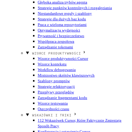
Głęboka analiza trybów agenta
Strategie punktów kontrolnych i rozgałęziania
Niestandardowe reguły i szablony
Strategie dla dużych baz kodu
Praca z wieloma repozytoriami
Optymalizacja wydajności
Prywatność i bezpieczeństwo
Współpraca zespołowa
Zarządzanie tokenami
WZORCE PRODUKTYWNOŚCI
Wzorce produktywności Cursor
Wzorce kontekstu
Workflow debugowania
Mistrzostwo skrótów klawiszowych
Szablony promptów
Strategie refaktoryzacji
Przepływy przeglądów
Zarządzanie fragmentami kodu
Wzorce testowania
Oszczędności czasu
WSKAZÓWKI I TRIKI
112 Wskazówek Cursor, Które Faktycznie Zmieniają
Sposób Pracy
Konfiguracja i ustawienia Cursor