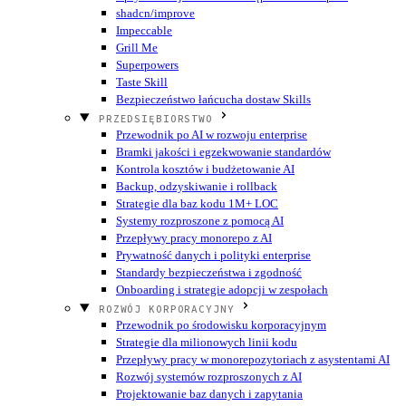
shadcn/improve
Impeccable
Grill Me
Superpowers
Taste Skill
Bezpieczeństwo łańcucha dostaw Skills
PRZEDSIĘBIORSTWO
Przewodnik po AI w rozwoju enterprise
Bramki jakości i egzekwowanie standardów
Kontrola kosztów i budżetowanie AI
Backup, odzyskiwanie i rollback
Strategie dla baz kodu 1M+ LOC
Systemy rozproszone z pomocą AI
Przepływy pracy monorepo z AI
Prywatność danych i polityki enterprise
Standardy bezpieczeństwa i zgodność
Onboarding i strategie adopcji w zespołach
ROZWÓJ KORPORACYJNY
Przewodnik po środowisku korporacyjnym
Strategie dla milionowych linii kodu
Przepływy pracy w monorepozytoriach z asystentami AI
Rozwój systemów rozproszonych z AI
Projektowanie baz danych i zapytania