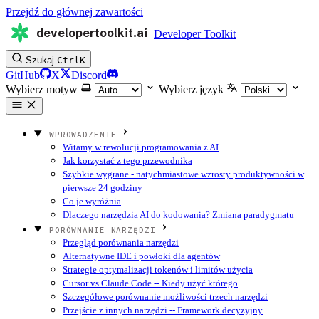
Przejdź do głównej zawartości
developertoolkit.ai
Developer Toolkit
Szukaj
Ctrl
K
GitHub
X
Discord
Wybierz motyw
Wybierz język
WPROWADZENIE
Witamy w rewolucji programowania z AI
Jak korzystać z tego przewodnika
Szybkie wygrane - natychmiastowe wzrosty produktywności w
pierwsze 24 godziny
Co je wyróżnia
Dlaczego narzędzia AI do kodowania? Zmiana paradygmatu
PORÓWNANIE NARZĘDZI
Przegląd porównania narzędzi
Alternatywne IDE i powłoki dla agentów
Strategie optymalizacji tokenów i limitów użycia
Cursor vs Claude Code -- Kiedy użyć którego
Szczegółowe porównanie możliwości trzech narzędzi
Przejście z innych narzędzi -- Framework decyzyjny