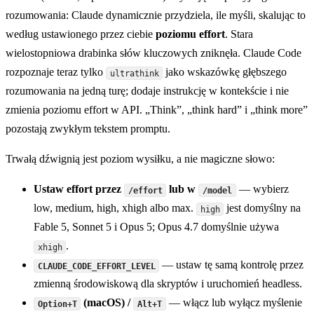
rozumowania: Claude dynamicznie przydziela, ile myśli, skalując to
według ustawionego przez ciebie
poziomu effort
. Stara
wielostopniowa drabinka słów kluczowych zniknęła. Claude Code
rozpoznaje teraz tylko
jako wskazówkę głębszego
ultrathink
rozumowania na jedną turę; dodaje instrukcję w kontekście i nie
zmienia poziomu effort w API. „Think”, „think hard” i „think more”
pozostają zwykłym tekstem promptu.
Trwałą dźwignią jest poziom wysiłku, a nie magiczne słowo:
Ustaw effort przez
lub w
— wybierz
/effort
/model
low, medium, high, xhigh albo max.
jest domyślny na
high
Fable 5, Sonnet 5 i Opus 5; Opus 4.7 domyślnie używa
.
xhigh
— ustaw tę samą kontrolę przez
CLAUDE_CODE_EFFORT_LEVEL
zmienną środowiskową dla skryptów i uruchomień headless.
(macOS) /
— włącz lub wyłącz myślenie
Option+T
Alt+T