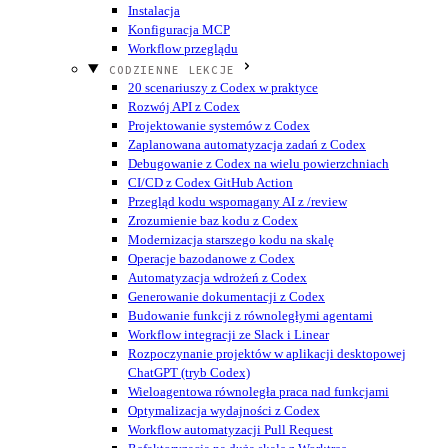
Instalacja
Konfiguracja MCP
Workflow przeglądu
CODZIENNE LEKCJE
20 scenariuszy z Codex w praktyce
Rozwój API z Codex
Projektowanie systemów z Codex
Zaplanowana automatyzacja zadań z Codex
Debugowanie z Codex na wielu powierzchniach
CI/CD z Codex GitHub Action
Przegląd kodu wspomagany AI z /review
Zrozumienie baz kodu z Codex
Modernizacja starszego kodu na skalę
Operacje bazodanowe z Codex
Automatyzacja wdrożeń z Codex
Generowanie dokumentacji z Codex
Budowanie funkcji z równoległymi agentami
Workflow integracji ze Slack i Linear
Rozpoczynanie projektów w aplikacji desktopowej
ChatGPT (tryb Codex)
Wieloagentowa równoległa praca nad funkcjami
Optymalizacja wydajności z Codex
Workflow automatyzacji Pull Request