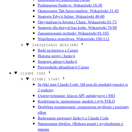
Podstawowe Funkcje: Wskazówki 16-30
Opanowanie Tab Autocomplete: Wskazówki 31-45
Strategie Edycji Inline: Wskazówki 46-60
Optymalizacja Agenta i Chatu: Wskazówki 61-75
Strategie dla dużych baz kodu: Wskazówki 76-90
Zaawansowane techniki: Wskazówki 91-105
Współpraca zespołowa: Wskazówki 106-112
ZARZĄDZANIE WERSJAMI
Bądź na bieżąco z Cursor
Historia wersji i funkcji
Strategie adopcji funkcji
Przewodniki aktualizacji Cursor
CLAUDE CODE
SZYBKI START
Szybki start Claude Code: Od zera do produktywności w
2 godziny
Uwierzytelnianie: klucze API, subskrypcje i SSO
Konfiguracja: uprawnienia, modele i tryb YOLO
Dogłębne rozumowanie: rozszerzone myślenie i poziomy
effort
Budowanie pierwszej funkcji z Claude Code
Naprawianie błędów: Obsługa awarii i wychodzenie z
impasu