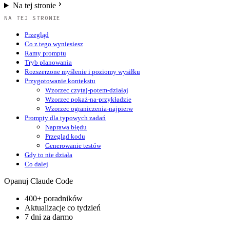
Na tej stronie
NA TEJ STRONIE
Przegląd
Co z tego wyniesiesz
Ramy promptu
Tryb planowania
Rozszerzone myślenie i poziomy wysiłku
Przygotowanie kontekstu
Wzorzec czytaj-potem-działaj
Wzorzec pokaż-na-przykładzie
Wzorzec ograniczenia-najpierw
Prompty dla typowych zadań
Naprawa błędu
Przegląd kodu
Generowanie testów
Gdy to nie działa
Co dalej
Opanuj Claude Code
400+ poradników
Aktualizacje co tydzień
7 dni za darmo