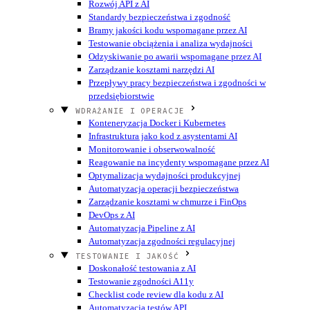
Rozwój API z AI
Standardy bezpieczeństwa i zgodność
Bramy jakości kodu wspomagane przez AI
Testowanie obciążenia i analiza wydajności
Odzyskiwanie po awarii wspomagane przez AI
Zarządzanie kosztami narzędzi AI
Przepływy pracy bezpieczeństwa i zgodności w
przedsiębiorstwie
WDRAŻANIE I OPERACJE
Konteneryzacja Docker i Kubernetes
Infrastruktura jako kod z asystentami AI
Monitorowanie i obserwowalność
Reagowanie na incydenty wspomagane przez AI
Optymalizacja wydajności produkcyjnej
Automatyzacja operacji bezpieczeństwa
Zarządzanie kosztami w chmurze i FinOps
DevOps z AI
Automatyzacja Pipeline z AI
Automatyzacja zgodności regulacyjnej
TESTOWANIE I JAKOŚĆ
Doskonałość testowania z AI
Testowanie zgodności A11y
Checklist code review dla kodu z AI
Automatyzacja testów API