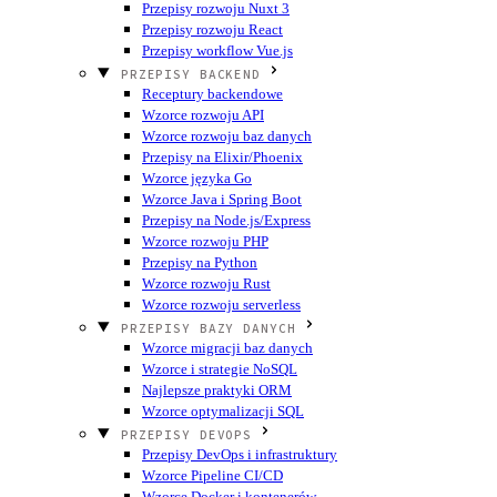
Przepisy rozwoju Nuxt 3
Przepisy rozwoju React
Przepisy workflow Vue.js
PRZEPISY BACKEND
Receptury backendowe
Wzorce rozwoju API
Wzorce rozwoju baz danych
Przepisy na Elixir/Phoenix
Wzorce języka Go
Wzorce Java i Spring Boot
Przepisy na Node.js/Express
Wzorce rozwoju PHP
Przepisy na Python
Wzorce rozwoju Rust
Wzorce rozwoju serverless
PRZEPISY BAZY DANYCH
Wzorce migracji baz danych
Wzorce i strategie NoSQL
Najlepsze praktyki ORM
Wzorce optymalizacji SQL
PRZEPISY DEVOPS
Przepisy DevOps i infrastruktury
Wzorce Pipeline CI/CD
Wzorce Docker i kontenerów