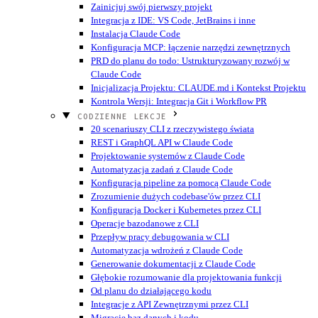
Zainicjuj swój pierwszy projekt
Integracja z IDE: VS Code, JetBrains i inne
Instalacja Claude Code
Konfiguracja MCP: łączenie narzędzi zewnętrznych
PRD do planu do todo: Ustrukturyzowany rozwój w
Claude Code
Inicjalizacja Projektu: CLAUDE.md i Kontekst Projektu
Kontrola Wersji: Integracja Git i Workflow PR
CODZIENNE LEKCJE
20 scenariuszy CLI z rzeczywistego świata
REST i GraphQL API w Claude Code
Projektowanie systemów z Claude Code
Automatyzacja zadań z Claude Code
Konfiguracja pipeline za pomocą Claude Code
Zrozumienie dużych codebase'ów przez CLI
Konfiguracja Docker i Kubernetes przez CLI
Operacje bazodanowe z CLI
Przepływ pracy debugowania w CLI
Automatyzacja wdrożeń z Claude Code
Generowanie dokumentacji z Claude Code
Głębokie rozumowanie dla projektowania funkcji
Od planu do działającego kodu
Integracje z API Zewnętrznymi przez CLI
Migracje baz danych i kodu