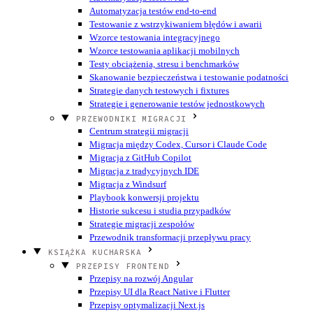
Automatyzacja testów end-to-end
Testowanie z wstrzykiwaniem błędów i awarii
Wzorce testowania integracyjnego
Wzorce testowania aplikacji mobilnych
Testy obciążenia, stresu i benchmarków
Skanowanie bezpieczeństwa i testowanie podatności
Strategie danych testowych i fixtures
Strategie i generowanie testów jednostkowych
PRZEWODNIKI MIGRACJI
Centrum strategii migracji
Migracja między Codex, Cursor i Claude Code
Migracja z GitHub Copilot
Migracja z tradycyjnych IDE
Migracja z Windsurf
Playbook konwersji projektu
Historie sukcesu i studia przypadków
Strategie migracji zespołów
Przewodnik transformacji przepływu pracy
KSIĄŻKA KUCHARSKA
PRZEPISY FRONTEND
Przepisy na rozwój Angular
Przepisy UI dla React Native i Flutter
Przepisy optymalizacji Next.js