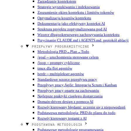
Zarządzanie kontekstem
Strategie wyszukiwania i indeksowania
Zrozumienie okien kontekstu i limitów tokenów
Optymalizacja kosztów kontekstu
Dokumentacja jako efektywny kontekst AI
Struktura projektu zoptymalizowana pod AI
Wzorce długookresowego zachowywania kontekstu
Przycinanie CLAUDE.md i AGENTS.md: protokół ablacji
PRZEPŁYWY PROGRAMISTYCZNE
Metodologia PRD→Plan→Todo
/goal -- uruchomienia sterowane celem
/loop -- prompty cykliczne
tmux dla flot agentów
herdr -- multiplekser agentów
Standardowe wzorce przepływu pracy
Przepływy pracy Agile: Integracja Scrum i Kanban
Przepływy pracy oparte na zachowaniu
Najlepsze praktyki ciągłego dostarczania
Domain-driven design z pomocą AI
Rozwój kierowany błędami: uczenie się z niepowodzeń
Podstawowa metodologia: PRD do planu do todo
Rozwój kierowany testami z AI
PODSTAWOWA METODOLOGIA
Podstawowe metodologie programowania