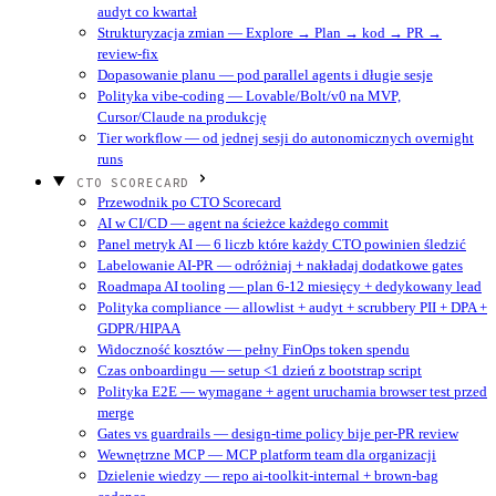
audyt co kwartał
Strukturyzacja zmian — Explore → Plan → kod → PR →
review-fix
Dopasowanie planu — pod parallel agents i długie sesje
Polityka vibe-coding — Lovable/Bolt/v0 na MVP,
Cursor/Claude na produkcję
Tier workflow — od jednej sesji do autonomicznych overnight
runs
CTO SCORECARD
Przewodnik po CTO Scorecard
AI w CI/CD — agent na ścieżce każdego commit
Panel metryk AI — 6 liczb które każdy CTO powinien śledzić
Labelowanie AI-PR — odróżniaj + nakładaj dodatkowe gates
Roadmapa AI tooling — plan 6-12 miesięcy + dedykowany lead
Polityka compliance — allowlist + audyt + scrubbery PII + DPA +
GDPR/HIPAA
Widoczność kosztów — pełny FinOps token spendu
Czas onboardingu — setup <1 dzień z bootstrap script
Polityka E2E — wymagane + agent uruchamia browser test przed
merge
Gates vs guardrails — design-time policy bije per-PR review
Wewnętrzne MCP — MCP platform team dla organizacji
Dzielenie wiedzy — repo ai-toolkit-internal + brown-bag