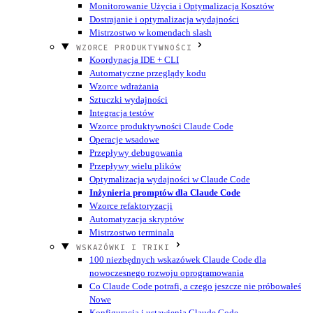
Monitorowanie Użycia i Optymalizacja Kosztów
Dostrajanie i optymalizacja wydajności
Mistrzostwo w komendach slash
WZORCE PRODUKTYWNOŚCI
Koordynacja IDE + CLI
Automatyczne przeglądy kodu
Wzorce wdrażania
Sztuczki wydajności
Integracja testów
Wzorce produktywności Claude Code
Operacje wsadowe
Przepływy debugowania
Przepływy wielu plików
Optymalizacja wydajności w Claude Code
Inżynieria promptów dla Claude Code
Wzorce refaktoryzacji
Automatyzacja skryptów
Mistrzostwo terminala
WSKAZÓWKI I TRIKI
100 niezbędnych wskazówek Claude Code dla
nowoczesnego rozwoju oprogramowania
Co Claude Code potrafi, a czego jeszcze nie próbowałeś
Nowe
Konfiguracja i ustawienia Claude Code