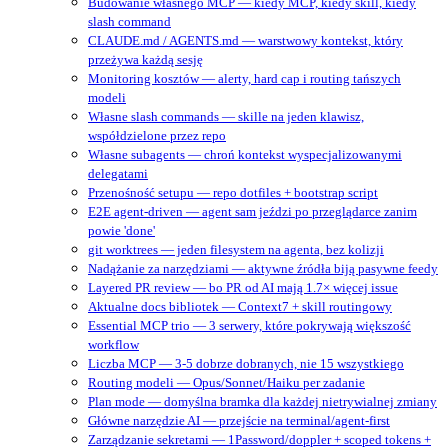
Budowanie własnego MCP — kiedy MCP, kiedy skill, kiedy
slash command
CLAUDE.md / AGENTS.md — warstwowy kontekst, który
przeżywa każdą sesję
Monitoring kosztów — alerty, hard cap i routing tańszych
modeli
Własne slash commands — skille na jeden klawisz,
współdzielone przez repo
Własne subagents — chroń kontekst wyspecjalizowanymi
delegatami
Przenośność setupu — repo dotfiles + bootstrap script
E2E agent-driven — agent sam jeździ po przeglądarce zanim
powie 'done'
git worktrees — jeden filesystem na agenta, bez kolizji
Nadążanie za narzędziami — aktywne źródła biją pasywne feedy
Layered PR review — bo PR od AI mają 1.7× więcej issue
Aktualne docs bibliotek — Context7 + skill routingowy
Essential MCP trio — 3 serwery, które pokrywają większość
workflow
Liczba MCP — 3-5 dobrze dobranych, nie 15 wszystkiego
Routing modeli — Opus/Sonnet/Haiku per zadanie
Plan mode — domyślna bramka dla każdej nietrywialnej zmiany
Główne narzędzie AI — przejście na terminal/agent‑first
Zarządzanie sekretami — 1Password/doppler + scoped tokens +