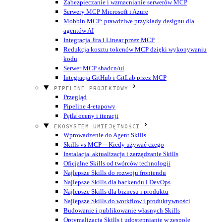
Zabezpieczanie i wzmacnianie serwerów MCP
Serwery MCP Microsoft i Azure
Mobbin MCP: prawdziwe przykłady designu dla
agentów AI
Integracja Jira i Linear przez MCP
Redukcja kosztu tokenów MCP dzięki wykonywaniu
kodu
Serwer MCP shadcn/ui
Integracja GitHub i GitLab przez MCP
PIPELINE PROJEKTOWY
Przegląd
Pipeline 4-etapowy
Pętla oceny i iteracji
EKOSYSTEM UMIEJĘTNOŚCI
Wprowadzenie do Agent Skills
Skills vs MCP -- Kiedy używać czego
Instalacja, aktualizacja i zarządzanie Skills
Oficjalne Skills od twórców technologii
Najlepsze Skills do rozwoju frontendu
Najlepsze Skills dla backendu i DevOps
Najlepsze Skills dla biznesu i produktu
Najlepsze Skills do workflow i produktywności
Budowanie i publikowanie własnych Skills
Optymalizacja Skills i udostępnianie w zespole