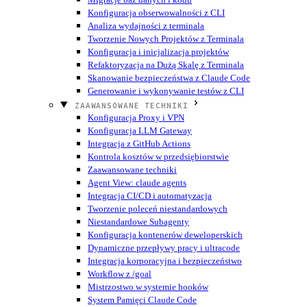
Konfiguracja obserwowalności z CLI
Analiza wydajności z terminala
Tworzenie Nowych Projektów z Terminala
Konfiguracja i inicjalizacja projektów
Refaktoryzacja na Dużą Skalę z Terminala
Skanowanie bezpieczeństwa z Claude Code
Generowanie i wykonywanie testów z CLI
ZAAWANSOWANE TECHNIKI
Konfiguracja Proxy i VPN
Konfiguracja LLM Gateway
Integracja z GitHub Actions
Kontrola kosztów w przedsiębiorstwie
Zaawansowane techniki
Agent View: claude agents
Integracja CI/CD i automatyzacja
Tworzenie poleceń niestandardowych
Niestandardowe Subagenty
Konfiguracja kontenerów deweloperskich
Dynamiczne przepływy pracy i ultracode
Integracja korporacyjna i bezpieczeństwo
Workflow z /goal
Mistrzostwo w systemie hooków
System Pamięci Claude Code