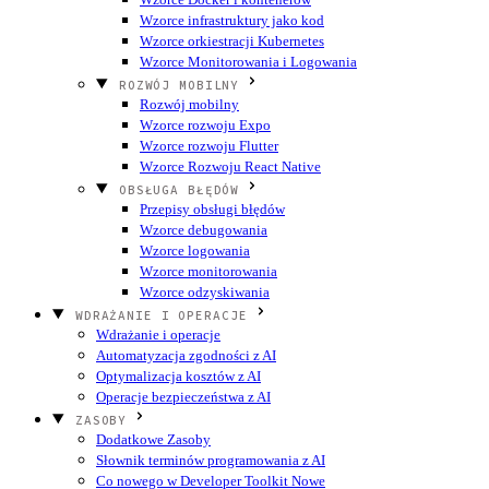
Wzorce infrastruktury jako kod
Wzorce orkiestracji Kubernetes
Wzorce Monitorowania i Logowania
ROZWÓJ MOBILNY
Rozwój mobilny
Wzorce rozwoju Expo
Wzorce rozwoju Flutter
Wzorce Rozwoju React Native
OBSŁUGA BŁĘDÓW
Przepisy obsługi błędów
Wzorce debugowania
Wzorce logowania
Wzorce monitorowania
Wzorce odzyskiwania
WDRAŻANIE I OPERACJE
Wdrażanie i operacje
Automatyzacja zgodności z AI
Optymalizacja kosztów z AI
Operacje bezpieczeństwa z AI
ZASOBY
Dodatkowe Zasoby
Słownik terminów programowania z AI
Co nowego w Developer Toolkit
Nowe