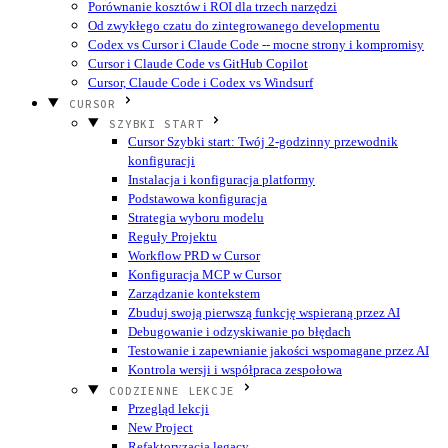
Porównanie kosztów i ROI dla trzech narzędzi
Od zwykłego czatu do zintegrowanego developmentu
Codex vs Cursor i Claude Code -- mocne strony i kompromisy
Cursor i Claude Code vs GitHub Copilot
Cursor, Claude Code i Codex vs Windsurf
CURSOR
SZYBKI START
Cursor Szybki start: Twój 2-godzinny przewodnik
konfiguracji
Instalacja i konfiguracja platformy
Podstawowa konfiguracja
Strategia wyboru modelu
Reguły Projektu
Workflow PRD w Cursor
Konfiguracja MCP w Cursor
Zarządzanie kontekstem
Zbuduj swoją pierwszą funkcję wspieraną przez AI
Debugowanie i odzyskiwanie po błędach
Testowanie i zapewnianie jakości wspomagane przez AI
Kontrola wersji i współpraca zespołowa
CODZIENNE LEKCJE
Przegląd lekcji
New Project
Refaktoryzacja legacy