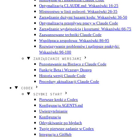
Optymalizacja CLAUDE.md: Wskazówki 16-25
Mistrzostwo w linii poleceń: Wskazówki 26-35
Zarządzanie dużymi bazami kodu: Wskazówki 36-50
Optymalizacja przepływu pracy w Claude Code
Zarządzanie wydajnością i kosztami: Wskazówki 66-75
Zaawansowane techniki Claude Code
Współpraca zespołowa: Wskazówki 86-95
Rozwiązywanie problemów i najlepsze praktyki:
Wskazówki 96-100
ZARZĄDZANIE WERSJAMI
Pozostawanie na Bieżąco z Claude Code
Funkcje Beta i Wczesny Dostęp
Historia wersji Claude Code
Procedury aktualizacji Claude Code
CODEX
SZYBKI START
Pierwsze kroki z Codex
Konfiguracja AGENTS.md
Uwierzytelnianie
Konfiguracja
Odzyskiwanie po błędach
Twoje pierwsze zadanie w Codex
Integracja z GitHub