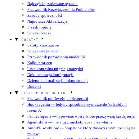
Najczęściej zadawane pytania
Przewodnik Rozwiązywania Problemów
Zasoby społeczności
Najnowsze Aktualizacje
Prześlij opinię
Ścieżki Nauki
DODATKI
Skróty klawiszowe
Ściągawka poleceń
Przewodnik porównania modeli AI
Kalkulator cen
Lista kontrolna migracji narzędzi
Dokumentacja konfiguracji
Dziennik aktualizacji dokumentacji
Dodatki
DEVELOPER SCORECARD
Przewodnik po Developer Scorecard
Hooki agenta — jedyny sposób na wymuszenie 'za każdym
razem X'
Pamięć agenta — typowane wpisy, które przeżywają każdą sesję
Agent skills — instaluj z marketplace i pisz własne
Auto-PR workflow — Stop hook który dowozi i wybudza Cię na
review