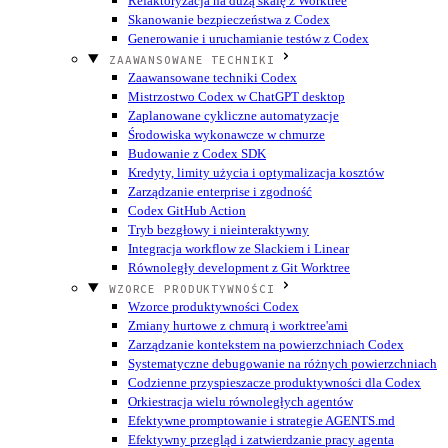
Refaktoryzacja na dużą skalę z Worktree
Skanowanie bezpieczeństwa z Codex
Generowanie i uruchamianie testów z Codex
ZAAWANSOWANE TECHNIKI
Zaawansowane techniki Codex
Mistrzostwo Codex w ChatGPT desktop
Zaplanowane cykliczne automatyzacje
Środowiska wykonawcze w chmurze
Budowanie z Codex SDK
Kredyty, limity użycia i optymalizacja kosztów
Zarządzanie enterprise i zgodność
Codex GitHub Action
Tryb bezgłowy i nieinteraktywny
Integracja workflow ze Slackiem i Linear
Równoległy development z Git Worktree
WZORCE PRODUKTYWNOŚCI
Wzorce produktywności Codex
Zmiany hurtowe z chmurą i worktree'ami
Zarządzanie kontekstem na powierzchniach Codex
Systematyczne debugowanie na różnych powierzchniach
Codzienne przyspieszacze produktywności dla Codex
Orkiestracja wielu równoległych agentów
Efektywne promptowanie i strategie AGENTS.md
Efektywny przegląd i zatwierdzanie pracy agenta