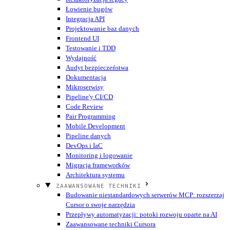
Łowienie bugów
Integracja API
Projektowanie baz danych
Frontend UI
Testowanie i TDD
Wydajność
Audyt bezpieczeństwa
Dokumentacja
Mikroserwisy
Pipeline'y CI/CD
Code Review
Pair Programming
Mobile Development
Pipeline danych
DevOps i IaC
Monitoring i logowanie
Migracja frameworków
Architektura systemu
ZAAWANSOWANE TECHNIKI
Budowanie niestandardowych serwerów MCP: rozszerzaj
Cursor o swoje narzędzia
Przepływy automatyzacji: potoki rozwoju oparte na AI
Zaawansowane techniki Cursora