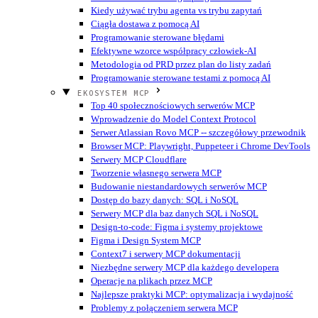
Kiedy używać trybu agenta vs trybu zapytań
Ciągła dostawa z pomocą AI
Programowanie sterowane błędami
Efektywne wzorce współpracy człowiek-AI
Metodologia od PRD przez plan do listy zadań
Programowanie sterowane testami z pomocą AI
EKOSYSTEM MCP
Top 40 społecznościowych serwerów MCP
Wprowadzenie do Model Context Protocol
Serwer Atlassian Rovo MCP -- szczegółowy przewodnik
Browser MCP: Playwright, Puppeteer i Chrome DevTools
Serwery MCP Cloudflare
Tworzenie własnego serwera MCP
Budowanie niestandardowych serwerów MCP
Dostęp do bazy danych: SQL i NoSQL
Serwery MCP dla baz danych SQL i NoSQL
Design-to-code: Figma i systemy projektowe
Figma i Design System MCP
Context7 i serwery MCP dokumentacji
Niezbędne serwery MCP dla każdego developera
Operacje na plikach przez MCP
Najlepsze praktyki MCP: optymalizacja i wydajność
Problemy z połączeniem serwera MCP