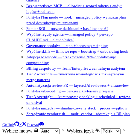
cadence
Bezpieczeństwo MCP — allowlist + scoped tokens + audyt
logów + red-team
Polityka Plan mode — hook + managed policy wymusza plan
przed destrukcyjnymi zmianami
Pomiar ROI — roczny dashboard z baseline pre-AI
Wspólne reguły agenta — managed policy + per-repo
CLAUDE.md + .claude/rules/
Governance hooków — repo + bootstrap + signing
Wspólne skills — firmowe repo + bootstrap + onboarding hook
Adopcja w zespole — przekroczenie 70% odblokowuje
compounding
Billing zespołowy — Team/Enterprise z centralnym audytem
Tier 2 w zespole — zmierzona równoległość z rozwiązanymi
merge patterns
Automatyzacja review PR — layered AI reviewers + ultrareview
Polityka vibe-coding — per-tier z kryteriami przejścia
Tier 3 overnight — kuratorowany backlog + scheduled + review-
on-arrival
Polityka narzędzi — standaryzowany stack + proces wyjątków
Zarządzanie vendor risk — multi-vendor + abstrakcja + DR plan
GitHub
X
Discord
Wybierz motyw
Wybierz język