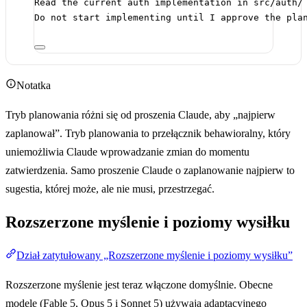
Read the current auth implementation in src/auth/
Do not start implementing until I approve the pla
Notatka
Tryb planowania różni się od proszenia Claude, aby „najpierw
zaplanował”. Tryb planowania to przełącznik behawioralny, który
uniemożliwia Claude wprowadzanie zmian do momentu
zatwierdzenia. Samo proszenie Claude o zaplanowanie najpierw to
sugestia, której może, ale nie musi, przestrzegać.
Rozszerzone myślenie i poziomy wysiłku
Dział zatytułowany „Rozszerzone myślenie i poziomy wysiłku”
Rozszerzone myślenie jest teraz włączone domyślnie. Obecne
modele (Fable 5, Opus 5 i Sonnet 5) używają adaptacyjnego