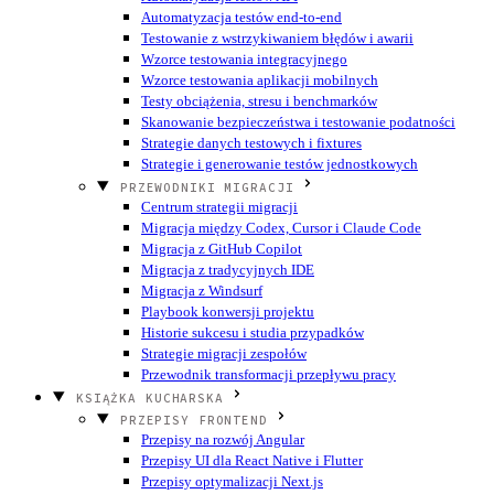
Automatyzacja testów end-to-end
Testowanie z wstrzykiwaniem błędów i awarii
Wzorce testowania integracyjnego
Wzorce testowania aplikacji mobilnych
Testy obciążenia, stresu i benchmarków
Skanowanie bezpieczeństwa i testowanie podatności
Strategie danych testowych i fixtures
Strategie i generowanie testów jednostkowych
PRZEWODNIKI MIGRACJI
Centrum strategii migracji
Migracja między Codex, Cursor i Claude Code
Migracja z GitHub Copilot
Migracja z tradycyjnych IDE
Migracja z Windsurf
Playbook konwersji projektu
Historie sukcesu i studia przypadków
Strategie migracji zespołów
Przewodnik transformacji przepływu pracy
KSIĄŻKA KUCHARSKA
PRZEPISY FRONTEND
Przepisy na rozwój Angular
Przepisy UI dla React Native i Flutter
Przepisy optymalizacji Next.js