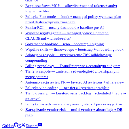
cadence
Bezpieczeństwo MCP — allowlist + scoped tokens + audyt
logów + red-team
Polityka Plan mode — hook + managed policy wymusza plan
przed destrukcyjnymi zmianami
Pomiar ROI — roczny dashboard z baseline pre-AI
Wspólne reguły agenta — managed policy + per-repo
CLAUDE.md + .claude/rules/
Governance hooków — repo + bootstrap + signing
Wspólne skills — firmowe repo + bootstrap + onboarding hook
Adopcja w zespole — przekroczenie 70% odblokowuje
compounding
Billing zespołowy — Team/Enterprise z centralnym audytem
Tier 2 w zespole — zmierzona równoległość z rozwiązanymi
merge patterns
Automatyzacja review PR — layered AI reviewers + ultrareview
Polityka vibe-coding — per-tier z kryteriami przejścia
Tier 3 overnight — kuratorowany backlog + scheduled + review-
on-arrival
Polityka narzędzi — standaryzowany stack + proces wyjątków
Zarządzanie vendor risk — multi-vendor + abstrakcja + DR
plan
GitHub
X
Discord