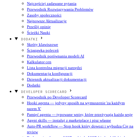
Najczęściej zadawane pytania
Przewodnik Rozwiązywania Problemów
Zasoby społeczności
Najnowsze Aktualizacje
Prześlij opinię
Ścieżki Nauki
DODATKI
Skróty klawiszowe
Ściągawka poleceń
Przewodnik porównania modeli AI
Kalkulator cen
Lista kontrolna migracji narzędzi
Dokumentacja konfiguracji
Dziennik aktualizacji dokumentacji
Dodatki
DEVELOPER SCORECARD
Przewodnik po Developer Scorecard
Hooki agenta — jedyny sposób na wymuszenie 'za każdym
razem X'
Pamięć agenta — typowane wpisy, które przeżywają każdą sesję
Agent skills — instaluj z marketplace i pisz własne
Auto-PR workflow — Stop hook który dowozi i wybudza Cię na
review