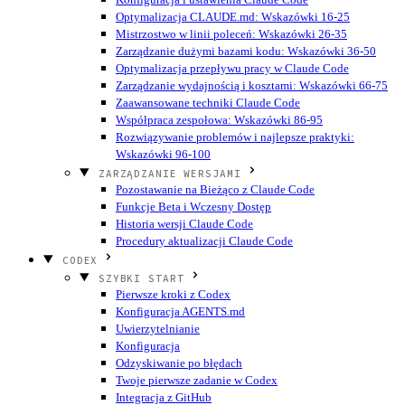
Optymalizacja CLAUDE.md: Wskazówki 16-25
Mistrzostwo w linii poleceń: Wskazówki 26-35
Zarządzanie dużymi bazami kodu: Wskazówki 36-50
Optymalizacja przepływu pracy w Claude Code
Zarządzanie wydajnością i kosztami: Wskazówki 66-75
Zaawansowane techniki Claude Code
Współpraca zespołowa: Wskazówki 86-95
Rozwiązywanie problemów i najlepsze praktyki:
Wskazówki 96-100
ZARZĄDZANIE WERSJAMI
Pozostawanie na Bieżąco z Claude Code
Funkcje Beta i Wczesny Dostęp
Historia wersji Claude Code
Procedury aktualizacji Claude Code
CODEX
SZYBKI START
Pierwsze kroki z Codex
Konfiguracja AGENTS.md
Uwierzytelnianie
Konfiguracja
Odzyskiwanie po błędach
Twoje pierwsze zadanie w Codex
Integracja z GitHub