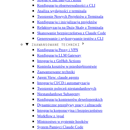
Konfiguracja obserwowalności z CLI
Analiza wydajności z terminala
Tworzenie Nowych Projektów z Terminala
Konfiguracja i inicjalizacja projektów
Refaktoryzacja na Dużą Skalę z Terminala
Skanowanie bezpieczeństwa z Claude Code
Generowanie i wykonywanie testów z CLI
ZAAWANSOWANE TECHNIKI
Konfiguracja Proxy i VPN
Konfiguracja LLM Gateway
Integracja z GitHub Actions
Kontrola kosztów w przedsiębiorstwie
Zaawansowane techniki
Agent View: claude agents
Integracja CI/CD i automatyzacja
Tworzenie poleceń niestandardowych
Niestandardowe Subagenty
Konfiguracja kontenerów deweloperskich
Dynamiczne przepływy pracy i ultracode
Integracja korporacyjna i bezpieczeństwo
Workflow z /goal
Mistrzostwo w systemie hooków
System Pamięci Claude Code