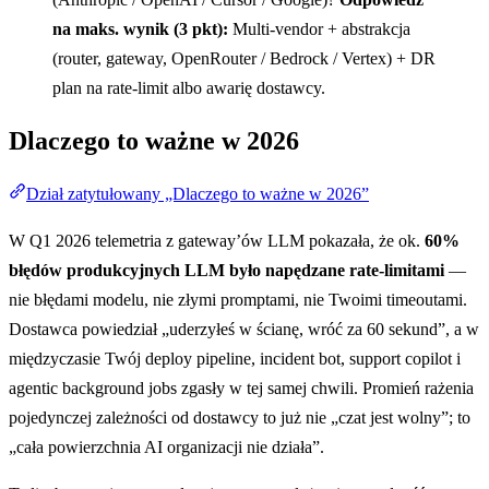
na maks. wynik (3 pkt):
Multi-vendor + abstrakcja
(router, gateway, OpenRouter / Bedrock / Vertex) + DR
plan na rate-limit albo awarię dostawcy.
Dlaczego to ważne w 2026
Dział zatytułowany „Dlaczego to ważne w 2026”
W Q1 2026 telemetria z gateway’ów LLM pokazała, że ok.
60%
błędów produkcyjnych LLM było napędzane rate-limitami
—
nie błędami modelu, nie złymi promptami, nie Twoimi timeoutami.
Dostawca powiedział „uderzyłeś w ścianę, wróć za 60 sekund”, a w
międzyczasie Twój deploy pipeline, incident bot, support copilot i
agentic background jobs zgasły w tej samej chwili. Promień rażenia
pojedynczej zależności od dostawcy to już nie „czat jest wolny”; to
„cała powierzchnia AI organizacji nie działa”.