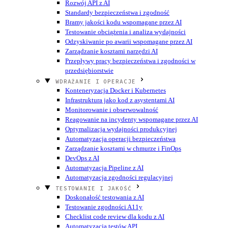
Rozwój API z AI
Standardy bezpieczeństwa i zgodność
Bramy jakości kodu wspomagane przez AI
Testowanie obciążenia i analiza wydajności
Odzyskiwanie po awarii wspomagane przez AI
Zarządzanie kosztami narzędzi AI
Przepływy pracy bezpieczeństwa i zgodności w
przedsiębiorstwie
WDRAŻANIE I OPERACJE
Konteneryzacja Docker i Kubernetes
Infrastruktura jako kod z asystentami AI
Monitorowanie i obserwowalność
Reagowanie na incydenty wspomagane przez AI
Optymalizacja wydajności produkcyjnej
Automatyzacja operacji bezpieczeństwa
Zarządzanie kosztami w chmurze i FinOps
DevOps z AI
Automatyzacja Pipeline z AI
Automatyzacja zgodności regulacyjnej
TESTOWANIE I JAKOŚĆ
Doskonałość testowania z AI
Testowanie zgodności A11y
Checklist code review dla kodu z AI
Automatyzacja testów API