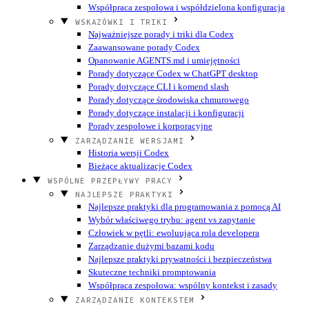
Współpraca zespołowa i współdzielona konfiguracja
WSKAZÓWKI I TRIKI
Najważniejsze porady i triki dla Codex
Zaawansowane porady Codex
Opanowanie AGENTS.md i umiejętności
Porady dotyczące Codex w ChatGPT desktop
Porady dotyczące CLI i komend slash
Porady dotyczące środowiska chmurowego
Porady dotyczące instalacji i konfiguracji
Porady zespołowe i korporacyjne
ZARZĄDZANIE WERSJAMI
Historia wersji Codex
Bieżące aktualizacje Codex
WSPÓLNE PRZEPŁYWY PRACY
NAJLEPSZE PRAKTYKI
Najlepsze praktyki dla programowania z pomocą AI
Wybór właściwego trybu: agent vs zapytanie
Człowiek w pętli: ewoluująca rola developera
Zarządzanie dużymi bazami kodu
Najlepsze praktyki prywatności i bezpieczeństwa
Skuteczne techniki promptowania
Współpraca zespołowa: wspólny kontekst i zasady
ZARZĄDZANIE KONTEKSTEM