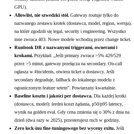
GPU).
Allowlist, nie szwedzki stół.
Gateway routuje tylko do
nazwanego zestawu krotek (dostawca, model, region, wersja),
na które zgodzili się legal, security i engineering. Wszystko
inne zwraca 403. Nowe modele wchodzą przez change ticket.
Runbook DR z nazwanymi triggerami, ownerami i
krokami.
Przykład: „Jeśli primary zwraca >5% 429/529
przez >5 minut, gateway przełącza na secondary. On-call
ogłasza w #incidents, otwiera ticket u dostawcy. Jeśli
secondary degraduje, fallback do lokalnego modelu z
ograniczonym feature setem”. Powtarzany kwartalnie.
Baseline kosztu i jakości per dostawca.
Dla każdej krotki
(dostawca, model): średni koszt żądania, p50/p95 latency,
wynik na golden eval. Gdy cena zmienia się o 30% z dnia na
dzień (dwa razy w 2025), przesterujesz ruch w godziny.
Zero lock-inu fine-tuningowego bez wyceny exitu.
Jeśli