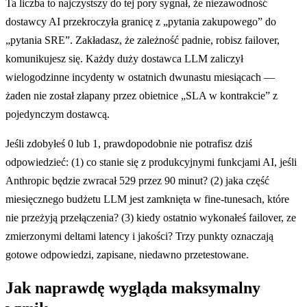
Ta liczba to najczystszy do tej pory sygnał, że niezawodność
dostawcy AI przekroczyła granicę z „pytania zakupowego” do
„pytania SRE”. Zakładasz, że zależność padnie, robisz failover,
komunikujesz się. Każdy duży dostawca LLM zaliczył
wielogodzinne incydenty w ostatnich dwunastu miesiącach —
żaden nie został złapany przez obietnice „SLA w kontrakcie” z
pojedynczym dostawcą.
Jeśli zdobyłeś 0 lub 1, prawdopodobnie nie potrafisz dziś
odpowiedzieć: (1) co stanie się z produkcyjnymi funkcjami AI, jeśli
Anthropic będzie zwracał 529 przez 90 minut? (2) jaka część
miesięcznego budżetu LLM jest zamknięta w fine-tunesach, które
nie przeżyją przełączenia? (3) kiedy ostatnio wykonałeś failover, ze
zmierzonymi deltami latency i jakości? Trzy punkty oznaczają
gotowe odpowiedzi, zapisane, niedawno przetestowane.
Jak naprawdę wygląda maksymalny