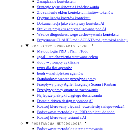
Zarządzanie kontekstem
Strategie wyszukiwania i indeksowania
Zrozumienie okien kontekstu i limitów tokenów
Optymalizacja kosztów kontekstu
Dokumentacja jako efektywny kontekst AI
Struktura projektu zoptymalizowana pod AI
Wzorce długookresowego zachowywania kontekstu
Przycinanie CLAUDE.md i AGENTS.md: protokół ablacji
PRZEPŁYWY PROGRAMISTYCZNE
Metodologia PRD→Plan→Todo
/goal -- uruchomienia sterowane celem
/loop -- prompty cykliczne
tmux dla flot agentów
herdr -- multiplekser agentów
Standardowe wzorce przepływu pracy
Przepływy pracy Agile: Integracja Scrum i Kanban
Przepływy pracy oparte na zachowaniu
Najlepsze praktyki ciągłego dostarczania
Domain-driven design z pomocą AI
Rozwój kierowany błędami: uczenie się z niepowodzeń
Podstawowa metodologia: PRD do planu do todo
Rozwój kierowany testami z AI
PODSTAWOWA METODOLOGIA
Podstawowe metodologie programowania