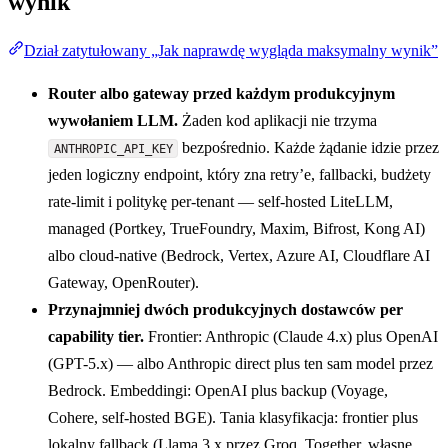
wynik
Dział zatytułowany „Jak naprawdę wygląda maksymalny wynik”
Router albo gateway przed każdym produkcyjnym
wywołaniem LLM.
Żaden kod aplikacji nie trzyma
bezpośrednio. Każde żądanie idzie przez
ANTHROPIC_API_KEY
jeden logiczny endpoint, który zna retry’e, fallbacki, budżety
rate-limit i politykę per-tenant — self-hosted LiteLLM,
managed (Portkey, TrueFoundry, Maxim, Bifrost, Kong AI)
albo cloud-native (Bedrock, Vertex, Azure AI, Cloudflare AI
Gateway, OpenRouter).
Przynajmniej dwóch produkcyjnych dostawców per
capability tier.
Frontier: Anthropic (Claude 4.x) plus OpenAI
(GPT-5.x) — albo Anthropic direct plus ten sam model przez
Bedrock. Embeddingi: OpenAI plus backup (Voyage,
Cohere, self-hosted BGE). Tania klasyfikacja: frontier plus
lokalny fallback (Llama 3.x przez Groq, Together, własne