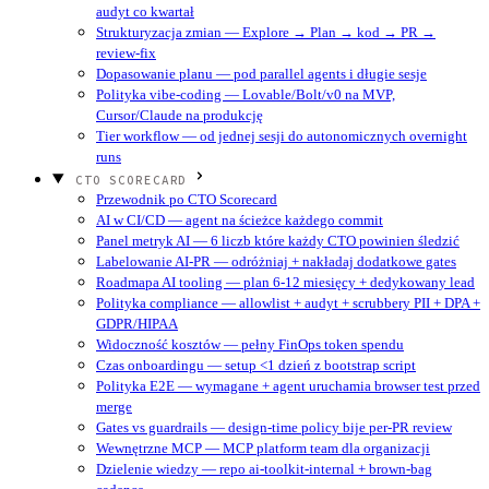
audyt co kwartał
Strukturyzacja zmian — Explore → Plan → kod → PR →
review-fix
Dopasowanie planu — pod parallel agents i długie sesje
Polityka vibe-coding — Lovable/Bolt/v0 na MVP,
Cursor/Claude na produkcję
Tier workflow — od jednej sesji do autonomicznych overnight
runs
CTO SCORECARD
Przewodnik po CTO Scorecard
AI w CI/CD — agent na ścieżce każdego commit
Panel metryk AI — 6 liczb które każdy CTO powinien śledzić
Labelowanie AI-PR — odróżniaj + nakładaj dodatkowe gates
Roadmapa AI tooling — plan 6-12 miesięcy + dedykowany lead
Polityka compliance — allowlist + audyt + scrubbery PII + DPA +
GDPR/HIPAA
Widoczność kosztów — pełny FinOps token spendu
Czas onboardingu — setup <1 dzień z bootstrap script
Polityka E2E — wymagane + agent uruchamia browser test przed
merge
Gates vs guardrails — design-time policy bije per-PR review
Wewnętrzne MCP — MCP platform team dla organizacji
Dzielenie wiedzy — repo ai-toolkit-internal + brown-bag