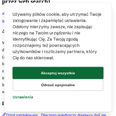
przez web search)
Dział zatytułowany „Aktualny krajobraz (zweryfikowany przez
Używamy plików cookie, aby utrzymać Twoje
zalogowanie i zapamiętać ustawienia.
web search)”
Odsłony mierzymy zawsze, nie zapisując
Uwaga
niczego na Twoim urządzeniu i nie
identyfikując Cię. Za Twoją zgodą
W marcu 2026 LiteLLM miał incident łańcucha dostaw na PyPI:
rozpoznajemy też powracających
dwie opublikowane wersje wysłały trzystopniowy payload
użytkowników i rozliczamy partnera, który
(zbieranie credentiali, lateral movement w Kubernetes, persistent
Cię do nas skierował.
backdoor). Lekcja to nie „nie używaj LiteLLM” — to „każda
zależność, która trzyma wszystkie klucze modeli, to krytyczna
Akceptuj wszystkie
infrastruktura i musi być patchowana, pinowana i idealnie self-
hostowana z audytowanego obrazu”. Traktuj gateway jak swój
Odrzuć opcjonalne
reverse proxy.
Ustawienia
Dlaczego pojedynczy dostawca dziś nie wystarcza
Dział zatytułowany „Dlaczego pojedynczy dostawca dziś nie