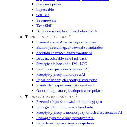
shadcn/improve
Impeccable
Grill Me
Superpowers
Taste Skill
Bezpieczeństwo łańcucha dostaw Skills
PRZEDSIĘBIORSTWO
Przewodnik po AI w rozwoju enterprise
Bramki jakości i egzekwowanie standardów
Kontrola kosztów i budżetowanie AI
Backup, odzyskiwanie i rollback
Strategie dla baz kodu 1M+ LOC
Systemy rozproszone z pomocą AI
Przepływy pracy monorepo z AI
Prywatność danych i polityki enterprise
Standardy bezpieczeństwa i zgodność
Onboarding i strategie adopcji w zespołach
ROZWÓJ KORPORACYJNY
Przewodnik po środowisku korporacyjnym
Strategie dla milionowych linii kodu
Przepływy pracy w monorepozytoriach z asystentami AI
Rozwój systemów rozproszonych z AI
Projektowanie baz danych i zapytania