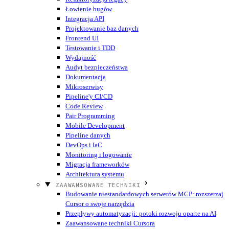
Łowienie bugów
Integracja API
Projektowanie baz danych
Frontend UI
Testowanie i TDD
Wydajność
Audyt bezpieczeństwa
Dokumentacja
Mikroserwisy
Pipeline'y CI/CD
Code Review
Pair Programming
Mobile Development
Pipeline danych
DevOps i IaC
Monitoring i logowanie
Migracja frameworków
Architektura systemu
ZAAWANSOWANE TECHNIKI
Budowanie niestandardowych serwerów MCP: rozszerzaj
Cursor o swoje narzędzia
Przepływy automatyzacji: potoki rozwoju oparte na AI
Zaawansowane techniki Cursora