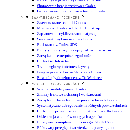
Refaktoryzacja na dużą skalę z Worktree
Skanowanie bezpieczeństwa z Codex
Generowanie i uruchamianie testów z Codex
ZAAWANSOWANE TECHNIKI
Zaawansowane techniki Codex
Mistrzostwo Codex w ChatGPT desktop
Zaplanowane cykliczne automatyzacje
Środowiska wykonawcze w chmurze
Budowanie z Codex SDK
Kredyty, limity użycia i optymalizacja kosztów
Zarządzanie enterprise i zgodność
Codex GitHub Action
Tryb bezgłowy i nieinteraktywny
Integracja workflow ze Slackiem i Linear
Równoległy development z Git Worktree
WZORCE PRODUKTYWNOŚCI
Wzorce produktywności Codex
Zmiany hurtowe z chmurą i worktree'ami
Zarządzanie kontekstem na powierzchniach Codex
Systematyczne debugowanie na różnych powierzchniach
Codzienne przyspieszacze produktywności dla Codex
Orkiestracja wielu równoległych agentów
Efektywne promptowanie i strategie AGENTS.md
Efektywny przegląd i zatwierdzanie pracy agenta