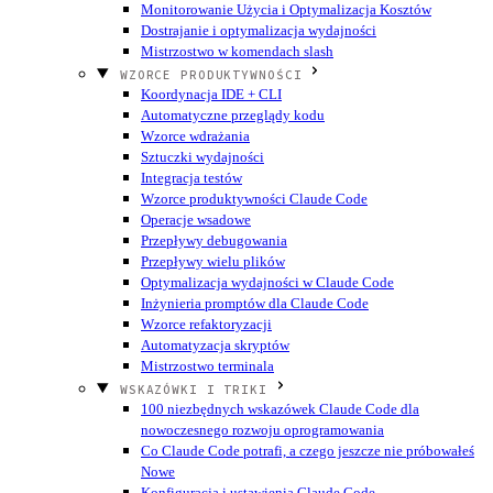
Monitorowanie Użycia i Optymalizacja Kosztów
Dostrajanie i optymalizacja wydajności
Mistrzostwo w komendach slash
WZORCE PRODUKTYWNOŚCI
Koordynacja IDE + CLI
Automatyczne przeglądy kodu
Wzorce wdrażania
Sztuczki wydajności
Integracja testów
Wzorce produktywności Claude Code
Operacje wsadowe
Przepływy debugowania
Przepływy wielu plików
Optymalizacja wydajności w Claude Code
Inżynieria promptów dla Claude Code
Wzorce refaktoryzacji
Automatyzacja skryptów
Mistrzostwo terminala
WSKAZÓWKI I TRIKI
100 niezbędnych wskazówek Claude Code dla
nowoczesnego rozwoju oprogramowania
Co Claude Code potrafi, a czego jeszcze nie próbowałeś
Nowe
Konfiguracja i ustawienia Claude Code