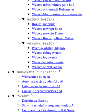
Wzorce infrastruktury jako kod
Wzorce orkiestracji Kubernetes
Wzorce Monitorowania i Logowania
ROZWÓJ MOBILNY
Rozwój mobilny
Wzorce rozwoju Expo
Wzorce rozwoju Flutter
Wzorce Rozwoju React Native
OBSŁUGA BŁĘDÓW
Przepisy obsługi błędów
Wzorce debugowania
Wzorce logowania
Wzorce monitorowania
Wzorce odzyskiwania
WDRAŻANIE I OPERACJE
Wdrażanie i operacje
Automatyzacja zgodności z AI
Optymalizacja kosztów z AI
Operacje bezpieczeństwa z AI
ZASOBY
Dodatkowe Zasoby
Słownik terminów programowania z AI
Co nowego w Developer Toolkit
Nowe