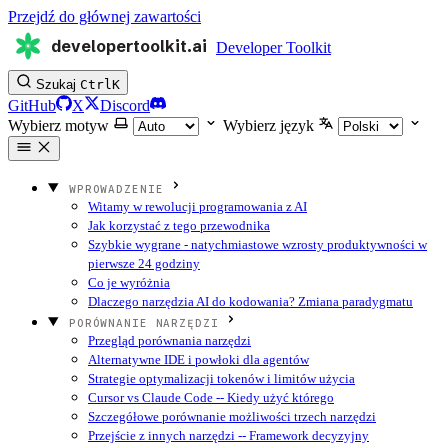
Przejdź do głównej zawartości
developertoolkit.ai
Developer Toolkit
Szukaj
Ctrl
K
GitHub
X
Discord
Wybierz motyw
Wybierz język
WPROWADZENIE
Witamy w rewolucji programowania z AI
Jak korzystać z tego przewodnika
Szybkie wygrane - natychmiastowe wzrosty produktywności w
pierwsze 24 godziny
Co je wyróżnia
Dlaczego narzędzia AI do kodowania? Zmiana paradygmatu
PORÓWNANIE NARZĘDZI
Przegląd porównania narzędzi
Alternatywne IDE i powłoki dla agentów
Strategie optymalizacji tokenów i limitów użycia
Cursor vs Claude Code -- Kiedy użyć którego
Szczegółowe porównanie możliwości trzech narzędzi
Przejście z innych narzędzi -- Framework decyzyjny