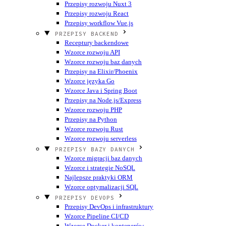
Przepisy rozwoju Nuxt 3
Przepisy rozwoju React
Przepisy workflow Vue.js
PRZEPISY BACKEND
Receptury backendowe
Wzorce rozwoju API
Wzorce rozwoju baz danych
Przepisy na Elixir/Phoenix
Wzorce języka Go
Wzorce Java i Spring Boot
Przepisy na Node.js/Express
Wzorce rozwoju PHP
Przepisy na Python
Wzorce rozwoju Rust
Wzorce rozwoju serverless
PRZEPISY BAZY DANYCH
Wzorce migracji baz danych
Wzorce i strategie NoSQL
Najlepsze praktyki ORM
Wzorce optymalizacji SQL
PRZEPISY DEVOPS
Przepisy DevOps i infrastruktury
Wzorce Pipeline CI/CD
Wzorce Docker i kontenerów