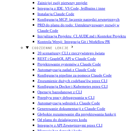
Zainicjuj swój pierwszy projekt
Integracja z IDE: VS Code, JetBrains i inne
Instalacja Claude Code
Konfiguracja MCP: łączenie narzędzi zewnętrznych
PRD do planu do todo: Ustrukturyzowany rozwój w
Claude Code
Inicjalizacja Projektu: CLAUDE.md i Kontekst Projektu
Kontrola Wersji: Integracja Git i Workflow PR
CODZIENNE LEKCJE
20 scenariuszy CLI z rzeczywistego świata
REST i GraphQL API w Claude Code
Projektowanie systemów z Claude Code
Automatyzacja zadań z Claude Code
Konfiguracja pipeline za pomocą Claude Code
Zrozumienie dużych codebase'ów przez CLI
Konfiguracja Docker i Kubernetes przez CLI
Operacje bazodanowe z CLI
Przepływ pracy debugowania w CLI
Automatyzacja wdrożeń z Claude Code
Generowanie dokumentacji z Claude Code
Głębokie rozumowanie dla projektowania funkcji
Od planu do działającego kodu
Integracje z API Zewnętrznymi przez CLI
Migracje baz danych i kodu