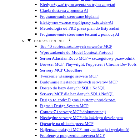
Kiedy używać trybu agenta vs trybu zapytań
Ciągła dostawa z pomocą AI
Programowanie sterowane błędami
Efektywne wzorce współpracy człowiek-AI
Metodologia od PRD przez plan do listy zadań
Programowanie sterowane testami z pomocą AI
EKOSYSTEM MCP
Top 40 społecznościowych serwerów MCP
Wprowadzenie do Model Context Protocol
Serwer Atlassian Rovo MCP -- szczegółowy przewodnik
Browser MCP: Playwright, Puppeteer i Chrome DevTools
Serwery MCP Cloudflare
Tworzenie własnego serwera MCP
Budowanie niestandardowych serwerów MCP
Dostęp do bazy danych: SQL i NoSQL
Serwery MCP dla baz danych SQL i NoSQL
Design-to-code: Figma i systemy projektowe
Figma i Design System MCP
Context7 i serwery MCP dokumentacji
Niezbędne serwery MCP dla każdego developera
Operacje na plikach przez MCP
Najlepsze praktyki MCP: optymalizacja i wydajność
Problemy z połączeniem serwera MCP