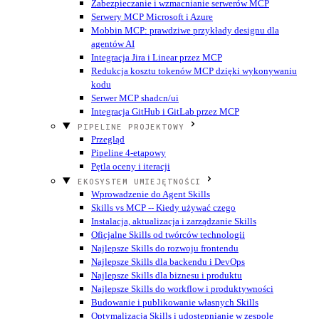
Zabezpieczanie i wzmacnianie serwerów MCP
Serwery MCP Microsoft i Azure
Mobbin MCP: prawdziwe przykłady designu dla
agentów AI
Integracja Jira i Linear przez MCP
Redukcja kosztu tokenów MCP dzięki wykonywaniu
kodu
Serwer MCP shadcn/ui
Integracja GitHub i GitLab przez MCP
PIPELINE PROJEKTOWY
Przegląd
Pipeline 4-etapowy
Pętla oceny i iteracji
EKOSYSTEM UMIEJĘTNOŚCI
Wprowadzenie do Agent Skills
Skills vs MCP -- Kiedy używać czego
Instalacja, aktualizacja i zarządzanie Skills
Oficjalne Skills od twórców technologii
Najlepsze Skills do rozwoju frontendu
Najlepsze Skills dla backendu i DevOps
Najlepsze Skills dla biznesu i produktu
Najlepsze Skills do workflow i produktywności
Budowanie i publikowanie własnych Skills
Optymalizacja Skills i udostępnianie w zespole