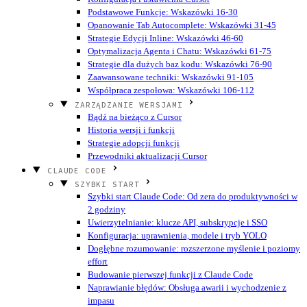
Podstawowe Funkcje: Wskazówki 16-30
Opanowanie Tab Autocomplete: Wskazówki 31-45
Strategie Edycji Inline: Wskazówki 46-60
Optymalizacja Agenta i Chatu: Wskazówki 61-75
Strategie dla dużych baz kodu: Wskazówki 76-90
Zaawansowane techniki: Wskazówki 91-105
Współpraca zespołowa: Wskazówki 106-112
ZARZĄDZANIE WERSJAMI
Bądź na bieżąco z Cursor
Historia wersji i funkcji
Strategie adopcji funkcji
Przewodniki aktualizacji Cursor
CLAUDE CODE
SZYBKI START
Szybki start Claude Code: Od zera do produktywności w
2 godziny
Uwierzytelnianie: klucze API, subskrypcje i SSO
Konfiguracja: uprawnienia, modele i tryb YOLO
Dogłębne rozumowanie: rozszerzone myślenie i poziomy
effort
Budowanie pierwszej funkcji z Claude Code
Naprawianie błędów: Obsługa awarii i wychodzenie z
impasu