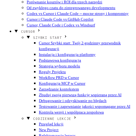
Porównanie kosztów i ROI dla trzech narzędzi
Od zwykłego czatu do zintegrowanego developmentu
Codex vs Cursor i Claude Code -- mocne strony i kompromisy
Cursor i Claude Code vs GitHub Copilot
Cursor, Claude Code i Codex vs Windsurf
CURSOR
SZYBKI START
Cursor Szybki start: Twój 2-godzinny przewodnik
konfiguracji
Instalacja i konfiguracja platformy
Podstawowa konfiguracja
Strategia wyboru modelu
Reguły Projektu
Workflow PRD w Cursor
Konfiguracja MCP w Cursor
Zarządzanie kontekstem
Zbuduj swoją pierwszą funkcję wspieraną przez AI
Debugowanie i odzyskiwanie po błędach
Testowanie i zapewnianie jakości wspomagane przez AI
Kontrola wersji i współpraca zespołowa
CODZIENNE LEKCJE
Przegląd lekcji
New Project
Refaktoryzacja legacy