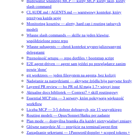
Budowanie własnego MCP — kiedy MCP, kiedy skill, kiedy
slash command
CLAUDE.md / AGENTS.md — warstwowy kontekst, który
przeżywa każdą sesję
Monitoring kosztów — alerty, hard cap i routing tańszych
modeli
Własne slash commands — skille na jeden klawisz,
współdzielone przez repo
Własne subagents — chroń kontekst wyspecjalizowanymi
delegatami
Przenośność setupu — repo dotfiles + bootstrap script
E2E agent-driven — agent sam jeździ po przeglądarce zanim
powie 'done'
git worktrees — jeden filesystem na agenta, bez kolizji
Nadążanie za narzędziami — aktywne źródła biją pasywne feedy
Layered PR review — bo PR od AI mają 1.7× więcej issue
Aktualne docs bibliotek — Context7 + skill routingowy
Essential MCP trio — 3 serwery, które pokrywają większość
workflow
Liczba MCP — 3-5 dobrze dobranych, nie 15 wszystkiego
Routing modeli — Opus/Sonnet/Haiku per zadanie
Plan mode — domyślna bramka dla każdej nietrywialnej zmiany
Główne narzędzie AI — przejście na terminal/agent‑first
Zarządzanie sekretami — 1Password/doppler + scoped tokens +