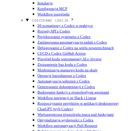
Instalacja
Konfiguracja MCP
Workflow przeglądu
CODZIENNE LEKCJE
20 scenariuszy z Codex w praktyce
Rozwój API z Codex
Projektowanie systemów z Codex
Zaplanowana automatyzacja zadań z Codex
Debugowanie z Codex na wielu powierzchniach
CI/CD z Codex GitHub Action
Przegląd kodu wspomagany AI z /review
Zrozumienie baz kodu z Codex
Modernizacja starszego kodu na skalę
Operacje bazodanowe z Codex
Automatyzacja wdrożeń z Codex
Generowanie dokumentacji z Codex
Budowanie funkcji z równoległymi agentami
Workflow integracji ze Slack i Linear
Rozpoczynanie projektów w aplikacji desktopowej
ChatGPT (tryb Codex)
Wieloagentowa równoległa praca nad funkcjami
Optymalizacja wydajności z Codex
Workflow automatyzacji Pull Request