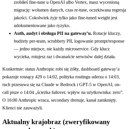
zrobiłeś fine-tune u OpenAI albo Vertex, masz wycenioną
migrację: wolumen danych, czas re-tune, oczekiwana regresja
jakości. Cokolwiek żyje tylko jako fine-tuned weight jest
udokumentowane jako ryzyko.
Auth, audyt i obsługa PII na gateway’u.
Rotacje kluczy,
budżety per-team, scrubbery PII, logowanie prompt/response
— jedno miejsce, nie każdy microservice. Gdy klucz
wycieka, rotujesz raz i dwanaście serwisów dalej działa.
Konkretnie: status Anthropic robi się żółty, dashboard gateway’a
pokazuje rosnący 429 o 14:02, polityka routingu uderza o 14:03,
ruch przesuwa się na Claude w Bedrock i GPT-5 w OpenAI, on-
call pisze o 14:04 „ścieżka failover, wpływ na użytkownika: zero”.
O 16:00 Anthropic wraca, secondary drenuje, kanał zamknięty.
Klienci nie zauważyli.
Aktualny krajobraz (zweryfikowany