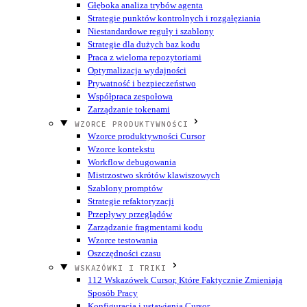
Głęboka analiza trybów agenta
Strategie punktów kontrolnych i rozgałęziania
Niestandardowe reguły i szablony
Strategie dla dużych baz kodu
Praca z wieloma repozytoriami
Optymalizacja wydajności
Prywatność i bezpieczeństwo
Współpraca zespołowa
Zarządzanie tokenami
WZORCE PRODUKTYWNOŚCI
Wzorce produktywności Cursor
Wzorce kontekstu
Workflow debugowania
Mistrzostwo skrótów klawiszowych
Szablony promptów
Strategie refaktoryzacji
Przepływy przeglądów
Zarządzanie fragmentami kodu
Wzorce testowania
Oszczędności czasu
WSKAZÓWKI I TRIKI
112 Wskazówek Cursor, Które Faktycznie Zmieniają
Sposób Pracy
Konfiguracja i ustawienia Cursor