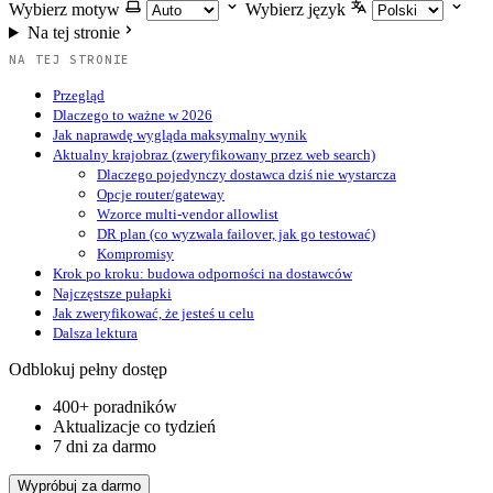
Wybierz motyw
Wybierz język
Na tej stronie
NA TEJ STRONIE
Przegląd
Dlaczego to ważne w 2026
Jak naprawdę wygląda maksymalny wynik
Aktualny krajobraz (zweryfikowany przez web search)
Dlaczego pojedynczy dostawca dziś nie wystarcza
Opcje router/gateway
Wzorce multi-vendor allowlist
DR plan (co wyzwala failover, jak go testować)
Kompromisy
Krok po kroku: budowa odporności na dostawców
Najczęstsze pułapki
Jak zweryfikować, że jesteś u celu
Dalsza lektura
Odblokuj pełny dostęp
400+ poradników
Aktualizacje co tydzień
7 dni za darmo
Wypróbuj za darmo