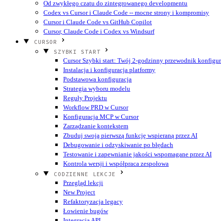
Od zwykłego czatu do zintegrowanego developmentu
Codex vs Cursor i Claude Code -- mocne strony i kompromisy
Cursor i Claude Code vs GitHub Copilot
Cursor, Claude Code i Codex vs Windsurf
CURSOR
SZYBKI START
Cursor Szybki start: Twój 2-godzinny przewodnik konfigur
Instalacja i konfiguracja platformy
Podstawowa konfiguracja
Strategia wyboru modelu
Reguły Projektu
Workflow PRD w Cursor
Konfiguracja MCP w Cursor
Zarządzanie kontekstem
Zbuduj swoją pierwszą funkcję wspieraną przez AI
Debugowanie i odzyskiwanie po błędach
Testowanie i zapewnianie jakości wspomagane przez AI
Kontrola wersji i współpraca zespołowa
CODZIENNE LEKCJE
Przegląd lekcji
New Project
Refaktoryzacja legacy
Łowienie bugów
Integracja API