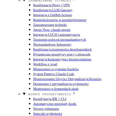
ZAAWANSOWANE TECHNIKI
Konfiguracja Proxy i VPN
Konfiguracja LLM Gateway
Integracja z GitHub Actions
Kontrola kosztów w przedsiębiorstwie
Zaawansowane techniki
Agent View: claude agents
Integracja CI/CD i automatyzacja
Tworzenie poleceń niestandardowych
Niestandardowe Subagenty
Konfiguracja kontenerów deweloperskich
Dynamiczne przepływy pracy i ultracode
Integracja korporacyjna i bezpieczeństwo
Workflow z /goal
Mistrzostwo w systemie hooków
System Pamięci Claude Code
Monitorowanie Użycia i Optymalizacja Kosztów
Dostrajanie i optymalizacja wydajności
Mistrzostwo w komendach slash
WZORCE PRODUKTYWNOŚCI
Koordynacja IDE + CLI
Automatyczne przeglądy kodu
Wzorce wdrażania
Sztuczki wydajności