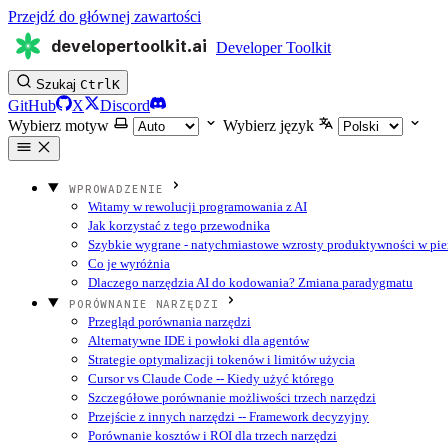
Przejdź do głównej zawartości
developertoolkit.ai
Developer Toolkit
Szukaj
Ctrl
K
GitHub
X
Discord
Wybierz motyw
Wybierz język
WPROWADZENIE
Witamy w rewolucji programowania z AI
Jak korzystać z tego przewodnika
Szybkie wygrane - natychmiastowe wzrosty produktywności w pie
Co je wyróżnia
Dlaczego narzędzia AI do kodowania? Zmiana paradygmatu
PORÓWNANIE NARZĘDZI
Przegląd porównania narzędzi
Alternatywne IDE i powłoki dla agentów
Strategie optymalizacji tokenów i limitów użycia
Cursor vs Claude Code -- Kiedy użyć którego
Szczegółowe porównanie możliwości trzech narzędzi
Przejście z innych narzędzi -- Framework decyzyjny
Porównanie kosztów i ROI dla trzech narzędzi