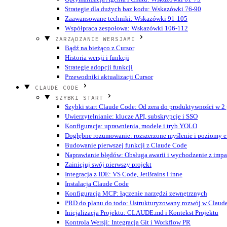
Strategie dla dużych baz kodu: Wskazówki 76-90
Zaawansowane techniki: Wskazówki 91-105
Współpraca zespołowa: Wskazówki 106-112
ZARZĄDZANIE WERSJAMI
Bądź na bieżąco z Cursor
Historia wersji i funkcji
Strategie adopcji funkcji
Przewodniki aktualizacji Cursor
CLAUDE CODE
SZYBKI START
Szybki start Claude Code: Od zera do produktywności w 2
Uwierzytelnianie: klucze API, subskrypcje i SSO
Konfiguracja: uprawnienia, modele i tryb YOLO
Dogłębne rozumowanie: rozszerzone myślenie i poziomy ef
Budowanie pierwszej funkcji z Claude Code
Naprawianie błędów: Obsługa awarii i wychodzenie z imp
Zainicjuj swój pierwszy projekt
Integracja z IDE: VS Code, JetBrains i inne
Instalacja Claude Code
Konfiguracja MCP: łączenie narzędzi zewnętrznych
PRD do planu do todo: Ustrukturyzowany rozwój w Claud
Inicjalizacja Projektu: CLAUDE.md i Kontekst Projektu
Kontrola Wersji: Integracja Git i Workflow PR