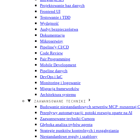
Projektowanie baz danych
Frontend UI
Testowanie i TDD
Wydajność
Audyt bezpieczeństwa
Dokumentacja
Mikroserwisy
Pipeline'y CI/CD
Code Review
Pair Programming
Mobile Development
Pipeline danych
DevOps i IaC
Monitoring i logowanie
Migracja frameworków
Architektura systemu
ZAAWANSOWANE TECHNIKI
Budowanie niestandardowych serwerów MCP: rozszerzaj Cu
Przepływy automatyzacji: potoki rozwoju oparte na AI
Zaawansowane techniki Cursora
Głęboka analiza trybów agenta
Strategie punktów kontrolnych i rozgałęziania
Niestandardowe reguły i szablony