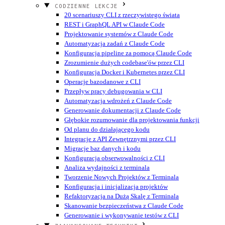
CODZIENNE LEKCJE
20 scenariuszy CLI z rzeczywistego świata
REST i GraphQL API w Claude Code
Projektowanie systemów z Claude Code
Automatyzacja zadań z Claude Code
Konfiguracja pipeline za pomocą Claude Code
Zrozumienie dużych codebase'ów przez CLI
Konfiguracja Docker i Kubernetes przez CLI
Operacje bazodanowe z CLI
Przepływ pracy debugowania w CLI
Automatyzacja wdrożeń z Claude Code
Generowanie dokumentacji z Claude Code
Głębokie rozumowanie dla projektowania funkcji
Od planu do działającego kodu
Integracje z API Zewnętrznymi przez CLI
Migracje baz danych i kodu
Konfiguracja obserwowalności z CLI
Analiza wydajności z terminala
Tworzenie Nowych Projektów z Terminala
Konfiguracja i inicjalizacja projektów
Refaktoryzacja na Dużą Skalę z Terminala
Skanowanie bezpieczeństwa z Claude Code
Generowanie i wykonywanie testów z CLI