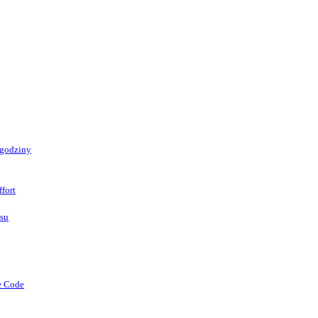
 godziny
fort
asu
e Code