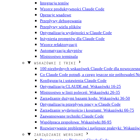
Integracja testów
Wzorce produktywności Claude Code
Operacje wsadowe
Przepływy debugowania
Przepływy wielu plików
Optymalizacja wydajności w Claude Code
Inżynieria promptów dla Claude Code
Wzorce refaktoryzacji
Automatyzacja skryptów
Mistrzostwo terminala
WSKAZÓWKI I TRIKI
100 niezbędnych wskazówek Claude Code dla nowoczesn
Co Claude Code potrafi, a czego jeszcze nie próbowałeś
N
Konfiguracja i ustawienia Claude Code
Optymalizacja CLAUDE.md: Wskazówki 16-25
Mistrzostwo w linii poleceń: Wskazówki 26-35
Zarządzanie dużymi bazami kodu: Wskazówki 36-50
Optymalizacja przepływu pracy w Claude Code
Zarządzanie wydajnością i kosztami: Wskazówki 66-75
Zaawansowane techniki Claude Code
Współpraca zespołowa: Wskazówki 86-95
Rozwiązywanie problemów i najlepsze praktyki: Wskazów
ZARZĄDZANIE WERSJAMI