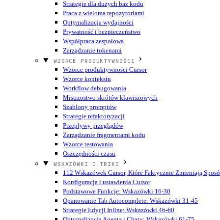
Strategie dla dużych baz kodu
Praca z wieloma repozytoriami
Optymalizacja wydajności
Prywatność i bezpieczeństwo
Współpraca zespołowa
Zarządzanie tokenami
WZORCE PRODUKTYWNOŚCI
Wzorce produktywności Cursor
Wzorce kontekstu
Workflow debugowania
Mistrzostwo skrótów klawiszowych
Szablony promptów
Strategie refaktoryzacji
Przepływy przeglądów
Zarządzanie fragmentami kodu
Wzorce testowania
Oszczędności czasu
WSKAZÓWKI I TRIKI
112 Wskazówek Cursor, Które Faktycznie Zmieniają Sposó
Konfiguracja i ustawienia Cursor
Podstawowe Funkcje: Wskazówki 16-30
Opanowanie Tab Autocomplete: Wskazówki 31-45
Strategie Edycji Inline: Wskazówki 46-60
Optymalizacja Agenta i Chatu: Wskazówki 61-75