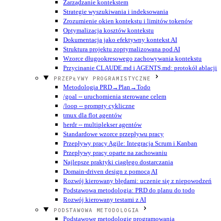
Zarządzanie kontekstem
Strategie wyszukiwania i indeksowania
Zrozumienie okien kontekstu i limitów tokenów
Optymalizacja kosztów kontekstu
Dokumentacja jako efektywny kontekst AI
Struktura projektu zoptymalizowana pod AI
Wzorce długookresowego zachowywania kontekstu
Przycinanie CLAUDE.md i AGENTS.md: protokół ablacji
PRZEPŁYWY PROGRAMISTYCZNE
Metodologia PRD→Plan→Todo
/goal -- uruchomienia sterowane celem
/loop -- prompty cykliczne
tmux dla flot agentów
herdr -- multiplekser agentów
Standardowe wzorce przepływu pracy
Przepływy pracy Agile: Integracja Scrum i Kanban
Przepływy pracy oparte na zachowaniu
Najlepsze praktyki ciągłego dostarczania
Domain-driven design z pomocą AI
Rozwój kierowany błędami: uczenie się z niepowodzeń
Podstawowa metodologia: PRD do planu do todo
Rozwój kierowany testami z AI
PODSTAWOWA METODOLOGIA
Podstawowe metodologie programowania