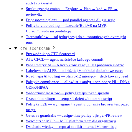
audyt co kwartał
Strukturyzacja zmian — Explore → Plan → kod → PR →
review-fix
Dopasowanie planu — pod parallel agents i długie sesje
Polityka vibe-coding — Lovable/Bolt/v0 na MVP,
Cursor/Claude na produkcję
Tier workflow — od jednej sesji do autonomicznych overnight
runs
CTO SCORECARD
Przewodnik po CTO Scorecard
AI w CI/CD — agent na ścieżce każdego commit
Panel metryk AI — 6 liczb które każdy CTO powinien śledzić
Labelowanie AI-PR — odróżniaj + nakładaj dodatkowe gates
Roadmapa AI tooling — plan 6-12 miesięcy + dedykowany lead
Polityka compliance — allowlist + audyt + scrubbery PII + DPA +
GDPR/HIPAA
Widoczność kosztów — pełny FinOps token spendu
Czas onboardingu — setup <1 dzień z bootstrap script
Polityka E2E — wymagane + agent uruchamia browser test przed
merge
Gates vs guardrails — design-time policy bije per-PR review
Wewnętrzne MCP — MCP platform team dla organizacji
Dzielenie wiedzy — repo ai-toolkit-internal + brown-bag