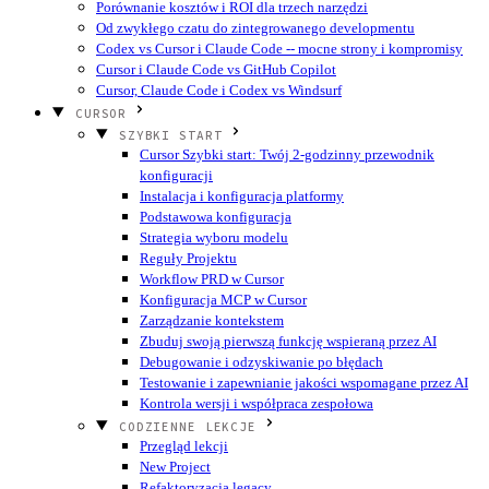
Porównanie kosztów i ROI dla trzech narzędzi
Od zwykłego czatu do zintegrowanego developmentu
Codex vs Cursor i Claude Code -- mocne strony i kompromisy
Cursor i Claude Code vs GitHub Copilot
Cursor, Claude Code i Codex vs Windsurf
CURSOR
SZYBKI START
Cursor Szybki start: Twój 2-godzinny przewodnik
konfiguracji
Instalacja i konfiguracja platformy
Podstawowa konfiguracja
Strategia wyboru modelu
Reguły Projektu
Workflow PRD w Cursor
Konfiguracja MCP w Cursor
Zarządzanie kontekstem
Zbuduj swoją pierwszą funkcję wspieraną przez AI
Debugowanie i odzyskiwanie po błędach
Testowanie i zapewnianie jakości wspomagane przez AI
Kontrola wersji i współpraca zespołowa
CODZIENNE LEKCJE
Przegląd lekcji
New Project
Refaktoryzacja legacy