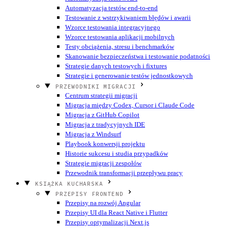
Automatyzacja testów end-to-end
Testowanie z wstrzykiwaniem błędów i awarii
Wzorce testowania integracyjnego
Wzorce testowania aplikacji mobilnych
Testy obciążenia, stresu i benchmarków
Skanowanie bezpieczeństwa i testowanie podatności
Strategie danych testowych i fixtures
Strategie i generowanie testów jednostkowych
PRZEWODNIKI MIGRACJI
Centrum strategii migracji
Migracja między Codex, Cursor i Claude Code
Migracja z GitHub Copilot
Migracja z tradycyjnych IDE
Migracja z Windsurf
Playbook konwersji projektu
Historie sukcesu i studia przypadków
Strategie migracji zespołów
Przewodnik transformacji przepływu pracy
KSIĄŻKA KUCHARSKA
PRZEPISY FRONTEND
Przepisy na rozwój Angular
Przepisy UI dla React Native i Flutter
Przepisy optymalizacji Next.js