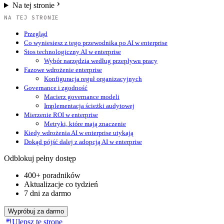
Na tej stronie
NA TEJ STRONIE
Przegląd
Co wyniesiesz z tego przewodnika po AI w enterprise
Stos technologiczny AI w enterprise
Wybór narzędzia według przepływu pracy
Fazowe wdrożenie enterprise
Konfiguracja reguł organizacyjnych
Governance i zgodność
Macierz governance modeli
Implementacja ścieżki audytowej
Mierzenie ROI w enterprise
Metryki, które mają znaczenie
Kiedy wdrożenia AI w enterprise utykają
Dokąd pójść dalej z adopcją AI w enterprise
Odblokuj pełny dostęp
400+ poradników
Aktualizacje co tydzień
7 dni za darmo
Wypróbuj za darmo
Ulepsz tę stronę