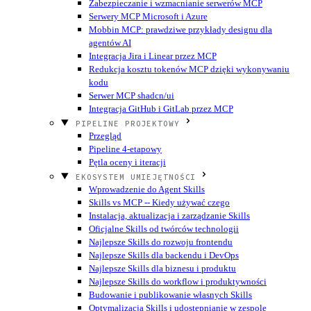
Zabezpieczanie i wzmacnianie serwerów MCP
Serwery MCP Microsoft i Azure
Mobbin MCP: prawdziwe przykłady designu dla
agentów AI
Integracja Jira i Linear przez MCP
Redukcja kosztu tokenów MCP dzięki wykonywaniu
kodu
Serwer MCP shadcn/ui
Integracja GitHub i GitLab przez MCP
PIPELINE PROJEKTOWY
Przegląd
Pipeline 4-etapowy
Pętla oceny i iteracji
EKOSYSTEM UMIEJĘTNOŚCI
Wprowadzenie do Agent Skills
Skills vs MCP -- Kiedy używać czego
Instalacja, aktualizacja i zarządzanie Skills
Oficjalne Skills od twórców technologii
Najlepsze Skills do rozwoju frontendu
Najlepsze Skills dla backendu i DevOps
Najlepsze Skills dla biznesu i produktu
Najlepsze Skills do workflow i produktywności
Budowanie i publikowanie własnych Skills
Optymalizacja Skills i udostępnianie w zespole