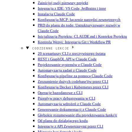
Zainicjuj swój pierwszy projekt
Integracja z IDE: VS Code, JetBrains i inne
Instalacja Claude Code
Konfiguracja MCP: łączenie narzędzi zewnętrznych
PRD do planu do todo: Ustrukturyzowany rozwój w
Claude Code
Inicjalizacja Projektu: CLAUDE.md i Kontekst Projektu
Kontrola Wersji: Integracja Git i Workflow PR
CODZIENNE LEKCJE
20 scenariuszy CLI z rzeczywistego świata
REST i GraphQL API w Claude Code
Projektowanie systemów z Claude Code
Automatyzacja zadań z Claude Code
Konfiguracja pipeline za pomocą Claude Code
Zrozumienie dużych codebase'ów przez CLI
Konfiguracja Docker i Kubernetes przez CLI
Operacje bazodanowe z CLI
Przepływ pracy debugowania w CLI
Automatyzacja wdrożeń z Claude Code
Generowanie dokumentacji z Claude Code
Głębokie rozumowanie dla projektowania funkcji
Od planu do działającego kodu
Integracje z API Zewnętrznymi przez CLI
Migracje baz danych i kodu