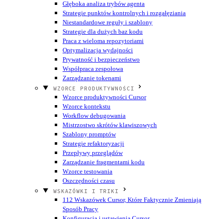
Głęboka analiza trybów agenta
Strategie punktów kontrolnych i rozgałęziania
Niestandardowe reguły i szablony
Strategie dla dużych baz kodu
Praca z wieloma repozytoriami
Optymalizacja wydajności
Prywatność i bezpieczeństwo
Współpraca zespołowa
Zarządzanie tokenami
WZORCE PRODUKTYWNOŚCI
Wzorce produktywności Cursor
Wzorce kontekstu
Workflow debugowania
Mistrzostwo skrótów klawiszowych
Szablony promptów
Strategie refaktoryzacji
Przepływy przeglądów
Zarządzanie fragmentami kodu
Wzorce testowania
Oszczędności czasu
WSKAZÓWKI I TRIKI
112 Wskazówek Cursor, Które Faktycznie Zmieniają
Sposób Pracy
Konfiguracja i ustawienia Cursor