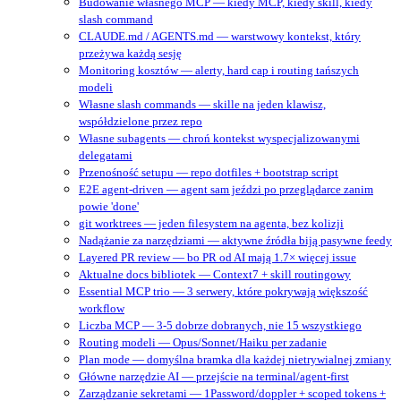
Budowanie własnego MCP — kiedy MCP, kiedy skill, kiedy
slash command
CLAUDE.md / AGENTS.md — warstwowy kontekst, który
przeżywa każdą sesję
Monitoring kosztów — alerty, hard cap i routing tańszych
modeli
Własne slash commands — skille na jeden klawisz,
współdzielone przez repo
Własne subagents — chroń kontekst wyspecjalizowanymi
delegatami
Przenośność setupu — repo dotfiles + bootstrap script
E2E agent-driven — agent sam jeździ po przeglądarce zanim
powie 'done'
git worktrees — jeden filesystem na agenta, bez kolizji
Nadążanie za narzędziami — aktywne źródła biją pasywne feedy
Layered PR review — bo PR od AI mają 1.7× więcej issue
Aktualne docs bibliotek — Context7 + skill routingowy
Essential MCP trio — 3 serwery, które pokrywają większość
workflow
Liczba MCP — 3-5 dobrze dobranych, nie 15 wszystkiego
Routing modeli — Opus/Sonnet/Haiku per zadanie
Plan mode — domyślna bramka dla każdej nietrywialnej zmiany
Główne narzędzie AI — przejście na terminal/agent‑first
Zarządzanie sekretami — 1Password/doppler + scoped tokens +