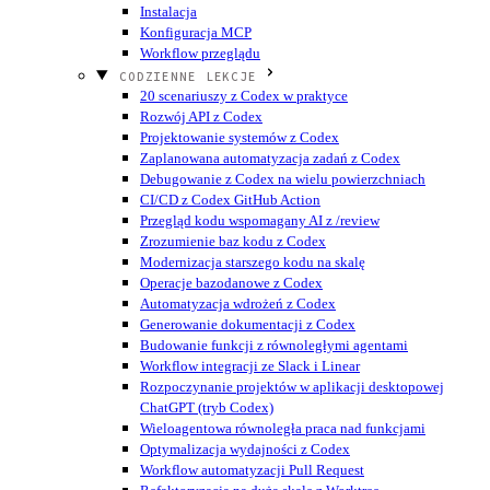
Instalacja
Konfiguracja MCP
Workflow przeglądu
CODZIENNE LEKCJE
20 scenariuszy z Codex w praktyce
Rozwój API z Codex
Projektowanie systemów z Codex
Zaplanowana automatyzacja zadań z Codex
Debugowanie z Codex na wielu powierzchniach
CI/CD z Codex GitHub Action
Przegląd kodu wspomagany AI z /review
Zrozumienie baz kodu z Codex
Modernizacja starszego kodu na skalę
Operacje bazodanowe z Codex
Automatyzacja wdrożeń z Codex
Generowanie dokumentacji z Codex
Budowanie funkcji z równoległymi agentami
Workflow integracji ze Slack i Linear
Rozpoczynanie projektów w aplikacji desktopowej
ChatGPT (tryb Codex)
Wieloagentowa równoległa praca nad funkcjami
Optymalizacja wydajności z Codex
Workflow automatyzacji Pull Request