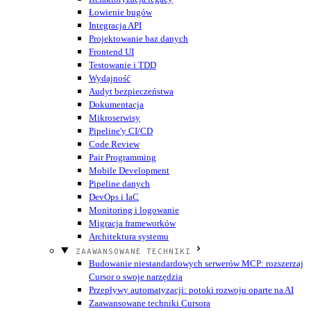
Łowienie bugów
Integracja API
Projektowanie baz danych
Frontend UI
Testowanie i TDD
Wydajność
Audyt bezpieczeństwa
Dokumentacja
Mikroserwisy
Pipeline'y CI/CD
Code Review
Pair Programming
Mobile Development
Pipeline danych
DevOps i IaC
Monitoring i logowanie
Migracja frameworków
Architektura systemu
ZAAWANSOWANE TECHNIKI
Budowanie niestandardowych serwerów MCP: rozszerzaj
Cursor o swoje narzędzia
Przepływy automatyzacji: potoki rozwoju oparte na AI
Zaawansowane techniki Cursora