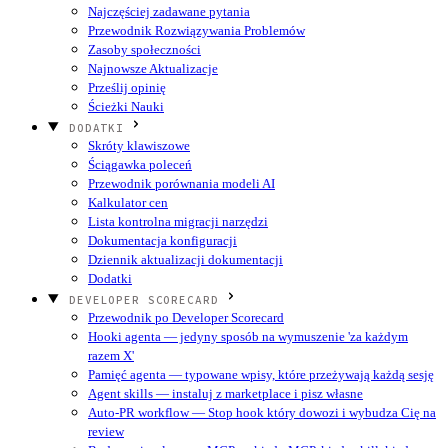
Najczęściej zadawane pytania
Przewodnik Rozwiązywania Problemów
Zasoby społeczności
Najnowsze Aktualizacje
Prześlij opinię
Ścieżki Nauki
DODATKI
Skróty klawiszowe
Ściągawka poleceń
Przewodnik porównania modeli AI
Kalkulator cen
Lista kontrolna migracji narzędzi
Dokumentacja konfiguracji
Dziennik aktualizacji dokumentacji
Dodatki
DEVELOPER SCORECARD
Przewodnik po Developer Scorecard
Hooki agenta — jedyny sposób na wymuszenie 'za każdym
razem X'
Pamięć agenta — typowane wpisy, które przeżywają każdą sesję
Agent skills — instaluj z marketplace i pisz własne
Auto-PR workflow — Stop hook który dowozi i wybudza Cię na
review