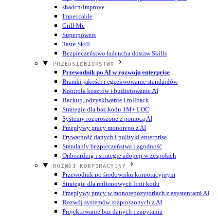
shadcn/improve
Impeccable
Grill Me
Superpowers
Taste Skill
Bezpieczeństwo łańcucha dostaw Skills
PRZEDSIĘBIORSTWO
Przewodnik po AI w rozwoju enterprise
Bramki jakości i egzekwowanie standardów
Kontrola kosztów i budżetowanie AI
Backup, odzyskiwanie i rollback
Strategie dla baz kodu 1M+ LOC
Systemy rozproszone z pomocą AI
Przepływy pracy monorepo z AI
Prywatność danych i polityki enterprise
Standardy bezpieczeństwa i zgodność
Onboarding i strategie adopcji w zespołach
ROZWÓJ KORPORACYJNY
Przewodnik po środowisku korporacyjnym
Strategie dla milionowych linii kodu
Przepływy pracy w monorepozytoriach z asystentami AI
Rozwój systemów rozproszonych z AI
Projektowanie baz danych i zapytania