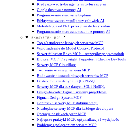
Kiedy używać trybu agenta vs trybu zapytań
Ciągła dostawa z pomocą AI
Programowanie sterowane błędami
Efektywne wzorce współpracy człowiek-AI
Metodologia od PRD przez plan do listy zadań
Programowanie sterowane testami z pomocą AI
EKOSYSTEM MCP
Top 40 społecznościowych serwerów MCP
Wprowadzenie do Model Context Protocol
Serwer Atlassian Rovo MCP -- szczegółowy przewodnik
Browser MCP: Playwright, Puppeteer i Chrome DevTools
Serwery MCP Cloudflare
Tworzenie własnego serwera MCP
Budowanie niestandardowych serwerów MCP
Dostęp do bazy danych: SQL i NoSQL
Serwery MCP dla baz danych SQL i NoSQL
Design-to-code: Figma i systemy projektowe
Figma i Design System MCP
Context7 i serwery MCP dokumentacji
Niezbędne serwery MCP dla każdego developera
Operacje na plikach przez MCP
Najlepsze praktyki MCP: optymalizacja i wydajność
Problemy z połączeniem serwera MCP