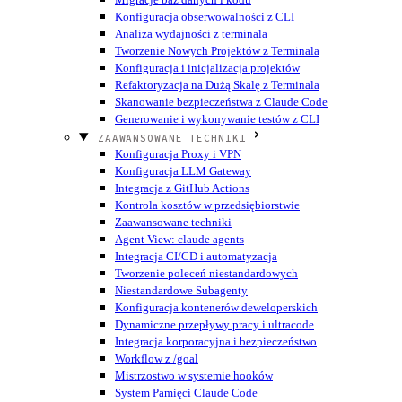
Konfiguracja obserwowalności z CLI
Analiza wydajności z terminala
Tworzenie Nowych Projektów z Terminala
Konfiguracja i inicjalizacja projektów
Refaktoryzacja na Dużą Skalę z Terminala
Skanowanie bezpieczeństwa z Claude Code
Generowanie i wykonywanie testów z CLI
ZAAWANSOWANE TECHNIKI
Konfiguracja Proxy i VPN
Konfiguracja LLM Gateway
Integracja z GitHub Actions
Kontrola kosztów w przedsiębiorstwie
Zaawansowane techniki
Agent View: claude agents
Integracja CI/CD i automatyzacja
Tworzenie poleceń niestandardowych
Niestandardowe Subagenty
Konfiguracja kontenerów deweloperskich
Dynamiczne przepływy pracy i ultracode
Integracja korporacyjna i bezpieczeństwo
Workflow z /goal
Mistrzostwo w systemie hooków
System Pamięci Claude Code