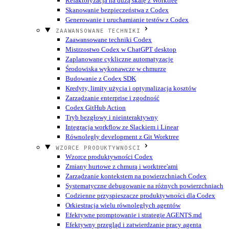
Refaktoryzacja na dużą skalę z Worktree
Skanowanie bezpieczeństwa z Codex
Generowanie i uruchamianie testów z Codex
ZAAWANSOWANE TECHNIKI
Zaawansowane techniki Codex
Mistrzostwo Codex w ChatGPT desktop
Zaplanowane cykliczne automatyzacje
Środowiska wykonawcze w chmurze
Budowanie z Codex SDK
Kredyty, limity użycia i optymalizacja kosztów
Zarządzanie enterprise i zgodność
Codex GitHub Action
Tryb bezgłowy i nieinteraktywny
Integracja workflow ze Slackiem i Linear
Równoległy development z Git Worktree
WZORCE PRODUKTYWNOŚCI
Wzorce produktywności Codex
Zmiany hurtowe z chmurą i worktree'ami
Zarządzanie kontekstem na powierzchniach Codex
Systematyczne debugowanie na różnych powierzchniach
Codzienne przyspieszacze produktywności dla Codex
Orkiestracja wielu równoległych agentów
Efektywne promptowanie i strategie AGENTS.md
Efektywny przegląd i zatwierdzanie pracy agenta