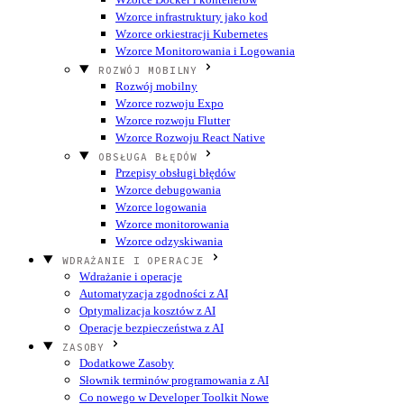
Wzorce infrastruktury jako kod
Wzorce orkiestracji Kubernetes
Wzorce Monitorowania i Logowania
ROZWÓJ MOBILNY
Rozwój mobilny
Wzorce rozwoju Expo
Wzorce rozwoju Flutter
Wzorce Rozwoju React Native
OBSŁUGA BŁĘDÓW
Przepisy obsługi błędów
Wzorce debugowania
Wzorce logowania
Wzorce monitorowania
Wzorce odzyskiwania
WDRAŻANIE I OPERACJE
Wdrażanie i operacje
Automatyzacja zgodności z AI
Optymalizacja kosztów z AI
Operacje bezpieczeństwa z AI
ZASOBY
Dodatkowe Zasoby
Słownik terminów programowania z AI
Co nowego w Developer Toolkit
Nowe