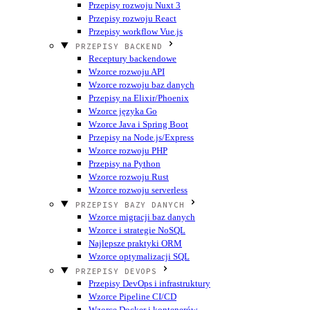
Przepisy rozwoju Nuxt 3
Przepisy rozwoju React
Przepisy workflow Vue.js
PRZEPISY BACKEND
Receptury backendowe
Wzorce rozwoju API
Wzorce rozwoju baz danych
Przepisy na Elixir/Phoenix
Wzorce języka Go
Wzorce Java i Spring Boot
Przepisy na Node.js/Express
Wzorce rozwoju PHP
Przepisy na Python
Wzorce rozwoju Rust
Wzorce rozwoju serverless
PRZEPISY BAZY DANYCH
Wzorce migracji baz danych
Wzorce i strategie NoSQL
Najlepsze praktyki ORM
Wzorce optymalizacji SQL
PRZEPISY DEVOPS
Przepisy DevOps i infrastruktury
Wzorce Pipeline CI/CD
Wzorce Docker i kontenerów