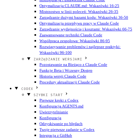
Optymalizacja CLAUDE.md: Wskazówki 16-25
Mistrzostwo w linii poleceń: Wskazówki 26-35
Zarządzanie dużymi bazami kodu: Wskazówki 36-50
Optymalizacja przepływu pracy w Claude Code
Zarządzanie wydajnością i kosztami: Wskazówki 66-75
Zaawansowane techniki Claude Code
Współpraca zespołowa: Wskazówki 86-95
Rozwiązywanie problemów i najlepsze praktyki:
Wskazówki 96-100
ZARZĄDZANIE WERSJAMI
Pozostawanie na Bieżąco z Claude Code
Funkcje Beta i Wczesny Dostęp
Historia wersji Claude Code
Procedury aktualizacji Claude Code
CODEX
SZYBKI START
Pierwsze kroki z Codex
Konfiguracja AGENTS.md
Uwierzytelnianie
Konfiguracja
Odzyskiwanie po błędach
Twoje pierwsze zadanie w Codex
Integracja z GitHub