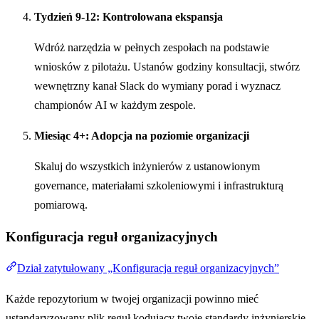
Tydzień 9-12: Kontrolowana ekspansja
Wdróż narzędzia w pełnych zespołach na podstawie
wniosków z pilotażu. Ustanów godziny konsultacji, stwórz
wewnętrzny kanał Slack do wymiany porad i wyznacz
championów AI w każdym zespole.
Miesiąc 4+: Adopcja na poziomie organizacji
Skaluj do wszystkich inżynierów z ustanowionym
governance, materiałami szkoleniowymi i infrastrukturą
pomiarową.
Konfiguracja reguł organizacyjnych
Dział zatytułowany „Konfiguracja reguł organizacyjnych”
Każde repozytorium w twojej organizacji powinno mieć
ustandaryzowany plik reguł kodujący twoje standardy inżynierskie.