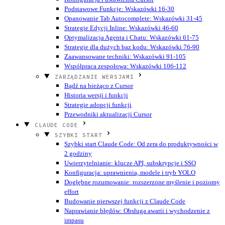
Podstawowe Funkcje: Wskazówki 16-30
Opanowanie Tab Autocomplete: Wskazówki 31-45
Strategie Edycji Inline: Wskazówki 46-60
Optymalizacja Agenta i Chatu: Wskazówki 61-75
Strategie dla dużych baz kodu: Wskazówki 76-90
Zaawansowane techniki: Wskazówki 91-105
Współpraca zespołowa: Wskazówki 106-112
ZARZĄDZANIE WERSJAMI
Bądź na bieżąco z Cursor
Historia wersji i funkcji
Strategie adopcji funkcji
Przewodniki aktualizacji Cursor
CLAUDE CODE
SZYBKI START
Szybki start Claude Code: Od zera do produktywności w
2 godziny
Uwierzytelnianie: klucze API, subskrypcje i SSO
Konfiguracja: uprawnienia, modele i tryb YOLO
Dogłębne rozumowanie: rozszerzone myślenie i poziomy
effort
Budowanie pierwszej funkcji z Claude Code
Naprawianie błędów: Obsługa awarii i wychodzenie z
impasu