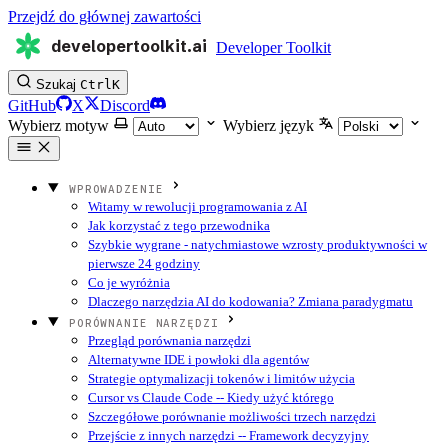
Przejdź do głównej zawartości
developertoolkit.ai
Developer Toolkit
Szukaj
Ctrl
K
GitHub
X
Discord
Wybierz motyw
Wybierz język
WPROWADZENIE
Witamy w rewolucji programowania z AI
Jak korzystać z tego przewodnika
Szybkie wygrane - natychmiastowe wzrosty produktywności w
pierwsze 24 godziny
Co je wyróżnia
Dlaczego narzędzia AI do kodowania? Zmiana paradygmatu
PORÓWNANIE NARZĘDZI
Przegląd porównania narzędzi
Alternatywne IDE i powłoki dla agentów
Strategie optymalizacji tokenów i limitów użycia
Cursor vs Claude Code -- Kiedy użyć którego
Szczegółowe porównanie możliwości trzech narzędzi
Przejście z innych narzędzi -- Framework decyzyjny