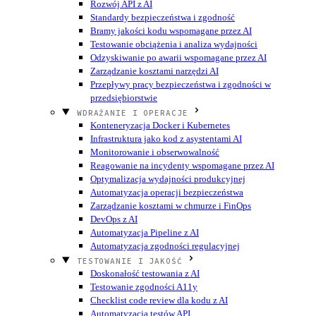
Rozwój API z AI
Standardy bezpieczeństwa i zgodność
Bramy jakości kodu wspomagane przez AI
Testowanie obciążenia i analiza wydajności
Odzyskiwanie po awarii wspomagane przez AI
Zarządzanie kosztami narzędzi AI
Przepływy pracy bezpieczeństwa i zgodności w
przedsiębiorstwie
WDRAŻANIE I OPERACJE
Konteneryzacja Docker i Kubernetes
Infrastruktura jako kod z asystentami AI
Monitorowanie i obserwowalność
Reagowanie na incydenty wspomagane przez AI
Optymalizacja wydajności produkcyjnej
Automatyzacja operacji bezpieczeństwa
Zarządzanie kosztami w chmurze i FinOps
DevOps z AI
Automatyzacja Pipeline z AI
Automatyzacja zgodności regulacyjnej
TESTOWANIE I JAKOŚĆ
Doskonałość testowania z AI
Testowanie zgodności A11y
Checklist code review dla kodu z AI
Automatyzacja testów API