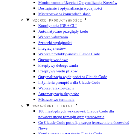
Monitorowanie Użycia i Optymalizacja Kosztów
Dostrajanie i optymalizacja wydajności
Mistrzostwo w komendach slash
WZORCE PRODUKTYWNOŚCI
Koordynacja IDE + CLI
Automatyczne przeglądy kodu
Wzorce wdrażania
Sztuczki wydajności
Integracja testów
Wzorce produktywności Claude Code
Operacje wsadowe
Przepływy debugowania
Przepływy wielu plików
Optymalizacja wydajności w Claude Code
Inżynieria promptów dla Claude Code
Wzorce refaktoryzacji
Automatyzacja skryptów
Mistrzostwo terminala
WSKAZÓWKI I TRIKI
100 niezbędnych wskazówek Claude Code dla
nowoczesnego rozwoju oprogramowania
Co Claude Code potrafi, a czego jeszcze nie próbowałeś
Nowe
Konfiguracja i ustawienia Claude Code