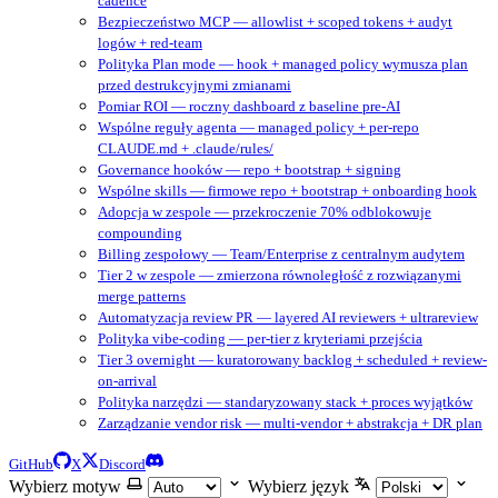
cadence
Bezpieczeństwo MCP — allowlist + scoped tokens + audyt
logów + red-team
Polityka Plan mode — hook + managed policy wymusza plan
przed destrukcyjnymi zmianami
Pomiar ROI — roczny dashboard z baseline pre-AI
Wspólne reguły agenta — managed policy + per-repo
CLAUDE.md + .claude/rules/
Governance hooków — repo + bootstrap + signing
Wspólne skills — firmowe repo + bootstrap + onboarding hook
Adopcja w zespole — przekroczenie 70% odblokowuje
compounding
Billing zespołowy — Team/Enterprise z centralnym audytem
Tier 2 w zespole — zmierzona równoległość z rozwiązanymi
merge patterns
Automatyzacja review PR — layered AI reviewers + ultrareview
Polityka vibe-coding — per-tier z kryteriami przejścia
Tier 3 overnight — kuratorowany backlog + scheduled + review-
on-arrival
Polityka narzędzi — standaryzowany stack + proces wyjątków
Zarządzanie vendor risk — multi-vendor + abstrakcja + DR plan
GitHub
X
Discord
Wybierz motyw
Wybierz język