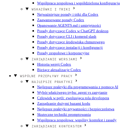
Współpraca zespołowa i współdzielona konfiguracja
WSKAZÓWKI I TRIKI
Najważniejsze porady i triki dla Codex
Zaawansowane porady Codex
Opanowanie AGENTS.md i umiejętności
Porady dotyczące Codex w ChatGPT desktop
Porady dotyczące CLI i komend slash
Porady dotyczące środowiska chmurowego
Porady dotyczące instalacji i konfiguracji
Porady zespołowe i korporacyjne
ZARZĄDZANIE WERSJAMI
Historia wersji Codex
Bieżące aktualizacje Codex
WSPÓLNE PRZEPŁYWY PRACY
NAJLEPSZE PRAKTYKI
Najlepsze praktyki dla programowania z pomocą AI
Wybór właściwego trybu: agent vs zapytanie
Człowiek w pętli: ewoluująca rola developera
Zarządzanie dużymi bazami kodu
Najlepsze praktyki prywatności i bezpieczeństwa
Skuteczne techniki promptowania
Współpraca zespołowa: wspólny kontekst i zasady
ZARZĄDZANIE KONTEKSTEM