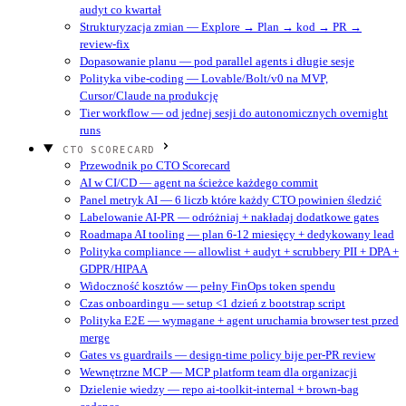
audyt co kwartał
Strukturyzacja zmian — Explore → Plan → kod → PR →
review-fix
Dopasowanie planu — pod parallel agents i długie sesje
Polityka vibe-coding — Lovable/Bolt/v0 na MVP,
Cursor/Claude na produkcję
Tier workflow — od jednej sesji do autonomicznych overnight
runs
CTO SCORECARD
Przewodnik po CTO Scorecard
AI w CI/CD — agent na ścieżce każdego commit
Panel metryk AI — 6 liczb które każdy CTO powinien śledzić
Labelowanie AI-PR — odróżniaj + nakładaj dodatkowe gates
Roadmapa AI tooling — plan 6-12 miesięcy + dedykowany lead
Polityka compliance — allowlist + audyt + scrubbery PII + DPA +
GDPR/HIPAA
Widoczność kosztów — pełny FinOps token spendu
Czas onboardingu — setup <1 dzień z bootstrap script
Polityka E2E — wymagane + agent uruchamia browser test przed
merge
Gates vs guardrails — design-time policy bije per-PR review
Wewnętrzne MCP — MCP platform team dla organizacji
Dzielenie wiedzy — repo ai-toolkit-internal + brown-bag