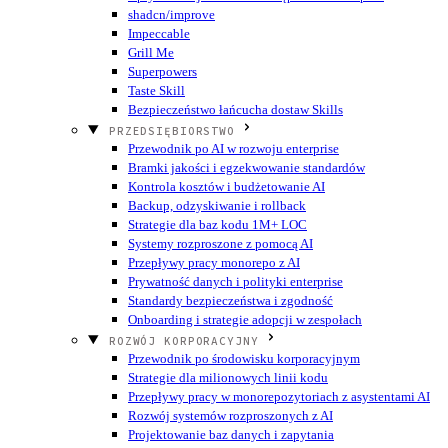
shadcn/improve
Impeccable
Grill Me
Superpowers
Taste Skill
Bezpieczeństwo łańcucha dostaw Skills
PRZEDSIĘBIORSTWO
Przewodnik po AI w rozwoju enterprise
Bramki jakości i egzekwowanie standardów
Kontrola kosztów i budżetowanie AI
Backup, odzyskiwanie i rollback
Strategie dla baz kodu 1M+ LOC
Systemy rozproszone z pomocą AI
Przepływy pracy monorepo z AI
Prywatność danych i polityki enterprise
Standardy bezpieczeństwa i zgodność
Onboarding i strategie adopcji w zespołach
ROZWÓJ KORPORACYJNY
Przewodnik po środowisku korporacyjnym
Strategie dla milionowych linii kodu
Przepływy pracy w monorepozytoriach z asystentami AI
Rozwój systemów rozproszonych z AI
Projektowanie baz danych i zapytania