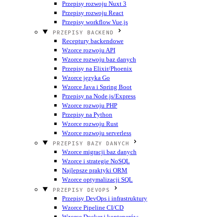
Przepisy rozwoju Nuxt 3
Przepisy rozwoju React
Przepisy workflow Vue.js
PRZEPISY BACKEND
Receptury backendowe
Wzorce rozwoju API
Wzorce rozwoju baz danych
Przepisy na Elixir/Phoenix
Wzorce języka Go
Wzorce Java i Spring Boot
Przepisy na Node.js/Express
Wzorce rozwoju PHP
Przepisy na Python
Wzorce rozwoju Rust
Wzorce rozwoju serverless
PRZEPISY BAZY DANYCH
Wzorce migracji baz danych
Wzorce i strategie NoSQL
Najlepsze praktyki ORM
Wzorce optymalizacji SQL
PRZEPISY DEVOPS
Przepisy DevOps i infrastruktury
Wzorce Pipeline CI/CD
Wzorce Docker i kontenerów