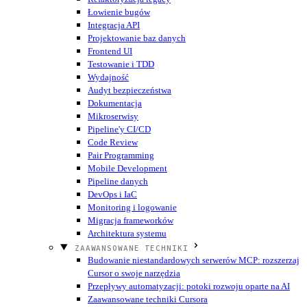
Łowienie bugów
Integracja API
Projektowanie baz danych
Frontend UI
Testowanie i TDD
Wydajność
Audyt bezpieczeństwa
Dokumentacja
Mikroserwisy
Pipeline'y CI/CD
Code Review
Pair Programming
Mobile Development
Pipeline danych
DevOps i IaC
Monitoring i logowanie
Migracja frameworków
Architektura systemu
ZAAWANSOWANE TECHNIKI
Budowanie niestandardowych serwerów MCP: rozszerzaj
Cursor o swoje narzędzia
Przepływy automatyzacji: potoki rozwoju oparte na AI
Zaawansowane techniki Cursora