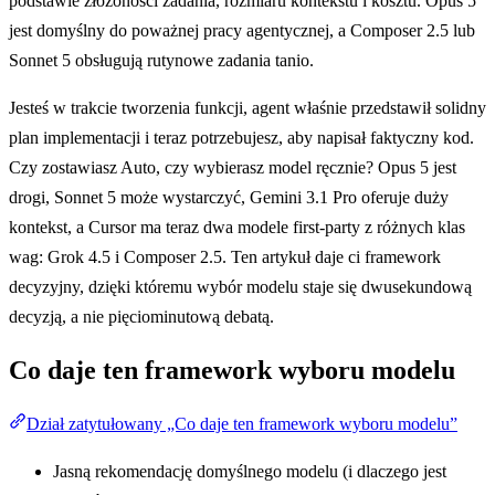
podstawie złożoności zadania, rozmiaru kontekstu i kosztu. Opus 5
jest domyślny do poważnej pracy agentycznej, a Composer 2.5 lub
Sonnet 5 obsługują rutynowe zadania tanio.
Jesteś w trakcie tworzenia funkcji, agent właśnie przedstawił solidny
plan implementacji i teraz potrzebujesz, aby napisał faktyczny kod.
Czy zostawiasz Auto, czy wybierasz model ręcznie? Opus 5 jest
drogi, Sonnet 5 może wystarczyć, Gemini 3.1 Pro oferuje duży
kontekst, a Cursor ma teraz dwa modele first-party z różnych klas
wag: Grok 4.5 i Composer 2.5. Ten artykuł daje ci framework
decyzyjny, dzięki któremu wybór modelu staje się dwusekundową
decyzją, a nie pięciominutową debatą.
Co daje ten framework wyboru modelu
Dział zatytułowany „Co daje ten framework wyboru modelu”
Jasną rekomendację domyślnego modelu (i dlaczego jest