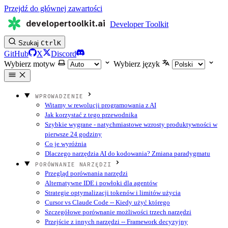
Przejdź do głównej zawartości
developertoolkit.ai
Developer Toolkit
Szukaj
Ctrl
K
GitHub
X
Discord
Wybierz motyw
Wybierz język
WPROWADZENIE
Witamy w rewolucji programowania z AI
Jak korzystać z tego przewodnika
Szybkie wygrane - natychmiastowe wzrosty produktywności w
pierwsze 24 godziny
Co je wyróżnia
Dlaczego narzędzia AI do kodowania? Zmiana paradygmatu
PORÓWNANIE NARZĘDZI
Przegląd porównania narzędzi
Alternatywne IDE i powłoki dla agentów
Strategie optymalizacji tokenów i limitów użycia
Cursor vs Claude Code -- Kiedy użyć którego
Szczegółowe porównanie możliwości trzech narzędzi
Przejście z innych narzędzi -- Framework decyzyjny