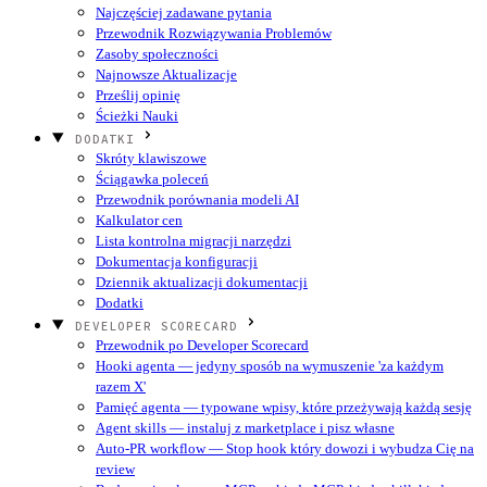
Najczęściej zadawane pytania
Przewodnik Rozwiązywania Problemów
Zasoby społeczności
Najnowsze Aktualizacje
Prześlij opinię
Ścieżki Nauki
DODATKI
Skróty klawiszowe
Ściągawka poleceń
Przewodnik porównania modeli AI
Kalkulator cen
Lista kontrolna migracji narzędzi
Dokumentacja konfiguracji
Dziennik aktualizacji dokumentacji
Dodatki
DEVELOPER SCORECARD
Przewodnik po Developer Scorecard
Hooki agenta — jedyny sposób na wymuszenie 'za każdym
razem X'
Pamięć agenta — typowane wpisy, które przeżywają każdą sesję
Agent skills — instaluj z marketplace i pisz własne
Auto-PR workflow — Stop hook który dowozi i wybudza Cię na
review