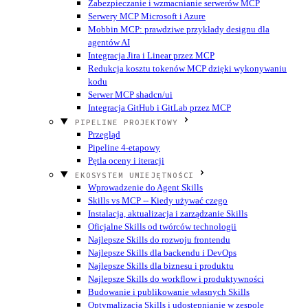
Zabezpieczanie i wzmacnianie serwerów MCP
Serwery MCP Microsoft i Azure
Mobbin MCP: prawdziwe przykłady designu dla
agentów AI
Integracja Jira i Linear przez MCP
Redukcja kosztu tokenów MCP dzięki wykonywaniu
kodu
Serwer MCP shadcn/ui
Integracja GitHub i GitLab przez MCP
PIPELINE PROJEKTOWY
Przegląd
Pipeline 4-etapowy
Pętla oceny i iteracji
EKOSYSTEM UMIEJĘTNOŚCI
Wprowadzenie do Agent Skills
Skills vs MCP -- Kiedy używać czego
Instalacja, aktualizacja i zarządzanie Skills
Oficjalne Skills od twórców technologii
Najlepsze Skills do rozwoju frontendu
Najlepsze Skills dla backendu i DevOps
Najlepsze Skills dla biznesu i produktu
Najlepsze Skills do workflow i produktywności
Budowanie i publikowanie własnych Skills
Optymalizacja Skills i udostępnianie w zespole