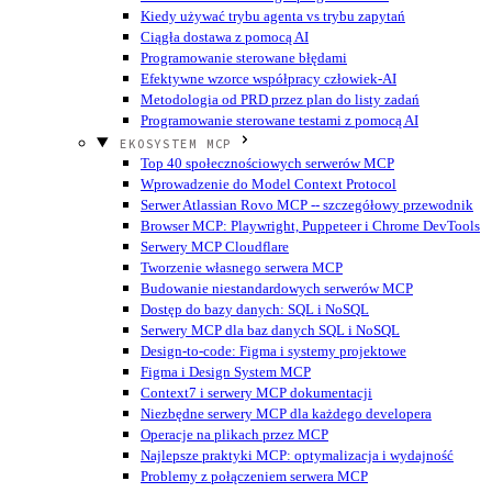
Kiedy używać trybu agenta vs trybu zapytań
Ciągła dostawa z pomocą AI
Programowanie sterowane błędami
Efektywne wzorce współpracy człowiek-AI
Metodologia od PRD przez plan do listy zadań
Programowanie sterowane testami z pomocą AI
EKOSYSTEM MCP
Top 40 społecznościowych serwerów MCP
Wprowadzenie do Model Context Protocol
Serwer Atlassian Rovo MCP -- szczegółowy przewodnik
Browser MCP: Playwright, Puppeteer i Chrome DevTools
Serwery MCP Cloudflare
Tworzenie własnego serwera MCP
Budowanie niestandardowych serwerów MCP
Dostęp do bazy danych: SQL i NoSQL
Serwery MCP dla baz danych SQL i NoSQL
Design-to-code: Figma i systemy projektowe
Figma i Design System MCP
Context7 i serwery MCP dokumentacji
Niezbędne serwery MCP dla każdego developera
Operacje na plikach przez MCP
Najlepsze praktyki MCP: optymalizacja i wydajność
Problemy z połączeniem serwera MCP