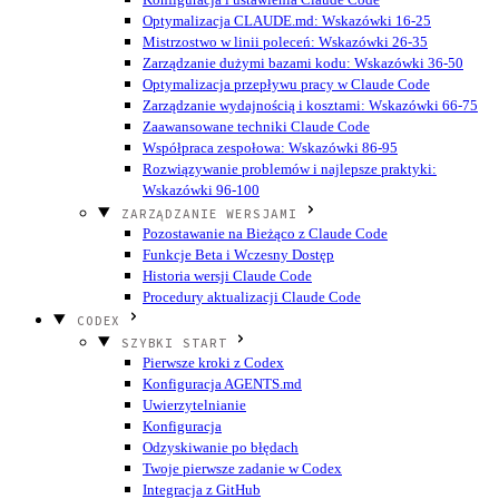
Optymalizacja CLAUDE.md: Wskazówki 16-25
Mistrzostwo w linii poleceń: Wskazówki 26-35
Zarządzanie dużymi bazami kodu: Wskazówki 36-50
Optymalizacja przepływu pracy w Claude Code
Zarządzanie wydajnością i kosztami: Wskazówki 66-75
Zaawansowane techniki Claude Code
Współpraca zespołowa: Wskazówki 86-95
Rozwiązywanie problemów i najlepsze praktyki:
Wskazówki 96-100
ZARZĄDZANIE WERSJAMI
Pozostawanie na Bieżąco z Claude Code
Funkcje Beta i Wczesny Dostęp
Historia wersji Claude Code
Procedury aktualizacji Claude Code
CODEX
SZYBKI START
Pierwsze kroki z Codex
Konfiguracja AGENTS.md
Uwierzytelnianie
Konfiguracja
Odzyskiwanie po błędach
Twoje pierwsze zadanie w Codex
Integracja z GitHub