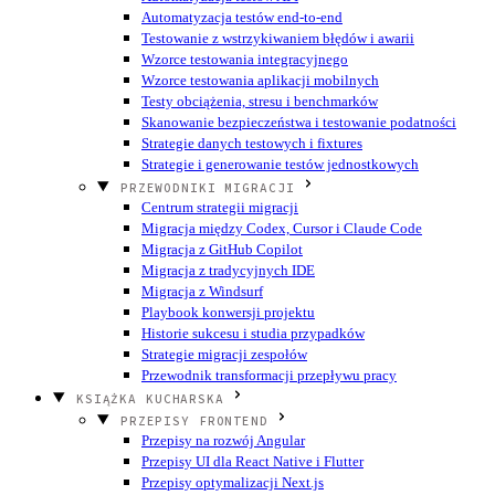
Automatyzacja testów end-to-end
Testowanie z wstrzykiwaniem błędów i awarii
Wzorce testowania integracyjnego
Wzorce testowania aplikacji mobilnych
Testy obciążenia, stresu i benchmarków
Skanowanie bezpieczeństwa i testowanie podatności
Strategie danych testowych i fixtures
Strategie i generowanie testów jednostkowych
PRZEWODNIKI MIGRACJI
Centrum strategii migracji
Migracja między Codex, Cursor i Claude Code
Migracja z GitHub Copilot
Migracja z tradycyjnych IDE
Migracja z Windsurf
Playbook konwersji projektu
Historie sukcesu i studia przypadków
Strategie migracji zespołów
Przewodnik transformacji przepływu pracy
KSIĄŻKA KUCHARSKA
PRZEPISY FRONTEND
Przepisy na rozwój Angular
Przepisy UI dla React Native i Flutter
Przepisy optymalizacji Next.js