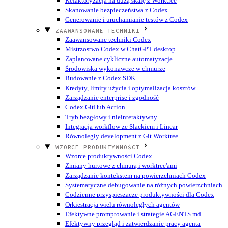
Refaktoryzacja na dużą skalę z Worktree
Skanowanie bezpieczeństwa z Codex
Generowanie i uruchamianie testów z Codex
ZAAWANSOWANE TECHNIKI
Zaawansowane techniki Codex
Mistrzostwo Codex w ChatGPT desktop
Zaplanowane cykliczne automatyzacje
Środowiska wykonawcze w chmurze
Budowanie z Codex SDK
Kredyty, limity użycia i optymalizacja kosztów
Zarządzanie enterprise i zgodność
Codex GitHub Action
Tryb bezgłowy i nieinteraktywny
Integracja workflow ze Slackiem i Linear
Równoległy development z Git Worktree
WZORCE PRODUKTYWNOŚCI
Wzorce produktywności Codex
Zmiany hurtowe z chmurą i worktree'ami
Zarządzanie kontekstem na powierzchniach Codex
Systematyczne debugowanie na różnych powierzchniach
Codzienne przyspieszacze produktywności dla Codex
Orkiestracja wielu równoległych agentów
Efektywne promptowanie i strategie AGENTS.md
Efektywny przegląd i zatwierdzanie pracy agenta