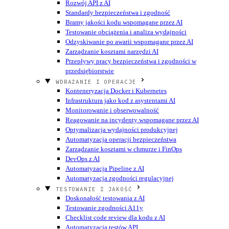
Rozwój API z AI
Standardy bezpieczeństwa i zgodność
Bramy jakości kodu wspomagane przez AI
Testowanie obciążenia i analiza wydajności
Odzyskiwanie po awarii wspomagane przez AI
Zarządzanie kosztami narzędzi AI
Przepływy pracy bezpieczeństwa i zgodności w
przedsiębiorstwie
WDRAŻANIE I OPERACJE
Konteneryzacja Docker i Kubernetes
Infrastruktura jako kod z asystentami AI
Monitorowanie i obserwowalność
Reagowanie na incydenty wspomagane przez AI
Optymalizacja wydajności produkcyjnej
Automatyzacja operacji bezpieczeństwa
Zarządzanie kosztami w chmurze i FinOps
DevOps z AI
Automatyzacja Pipeline z AI
Automatyzacja zgodności regulacyjnej
TESTOWANIE I JAKOŚĆ
Doskonałość testowania z AI
Testowanie zgodności A11y
Checklist code review dla kodu z AI
Automatyzacja testów API