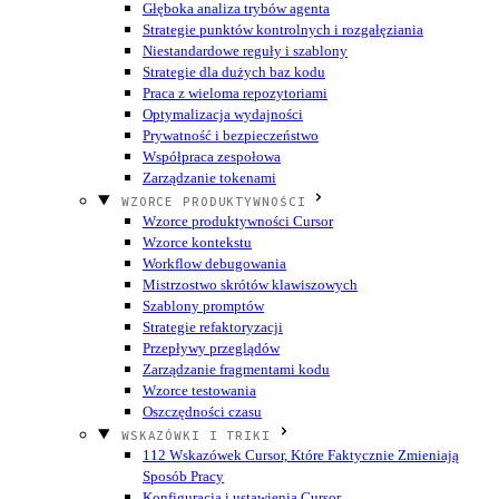
Głęboka analiza trybów agenta
Strategie punktów kontrolnych i rozgałęziania
Niestandardowe reguły i szablony
Strategie dla dużych baz kodu
Praca z wieloma repozytoriami
Optymalizacja wydajności
Prywatność i bezpieczeństwo
Współpraca zespołowa
Zarządzanie tokenami
WZORCE PRODUKTYWNOŚCI
Wzorce produktywności Cursor
Wzorce kontekstu
Workflow debugowania
Mistrzostwo skrótów klawiszowych
Szablony promptów
Strategie refaktoryzacji
Przepływy przeglądów
Zarządzanie fragmentami kodu
Wzorce testowania
Oszczędności czasu
WSKAZÓWKI I TRIKI
112 Wskazówek Cursor, Które Faktycznie Zmieniają
Sposób Pracy
Konfiguracja i ustawienia Cursor