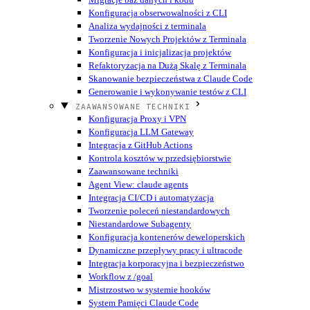
Konfiguracja obserwowalności z CLI
Analiza wydajności z terminala
Tworzenie Nowych Projektów z Terminala
Konfiguracja i inicjalizacja projektów
Refaktoryzacja na Dużą Skalę z Terminala
Skanowanie bezpieczeństwa z Claude Code
Generowanie i wykonywanie testów z CLI
ZAAWANSOWANE TECHNIKI
Konfiguracja Proxy i VPN
Konfiguracja LLM Gateway
Integracja z GitHub Actions
Kontrola kosztów w przedsiębiorstwie
Zaawansowane techniki
Agent View: claude agents
Integracja CI/CD i automatyzacja
Tworzenie poleceń niestandardowych
Niestandardowe Subagenty
Konfiguracja kontenerów deweloperskich
Dynamiczne przepływy pracy i ultracode
Integracja korporacyjna i bezpieczeństwo
Workflow z /goal
Mistrzostwo w systemie hooków
System Pamięci Claude Code