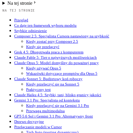
Na tej stronie
NA TEJ STRONIE
Przegląd
Co daje ten framework wyboru modelu
Szybkie odniesienie
Composer 2.5: Specjalista Cursora nastawiony na szybkość
Kiedy zostać przy Composer 2.5
Kiedy się przełączyć
Grok 4.5: Długotrwała praca z komputerem
Claude Fable 5: Tier o najwyższych możliwościach
Claude Opus 5: Model domyślny do poważnej pracy
Kiedy używać Opus 5
Wskazówki dotyczące promptów dla Opus 5
Claude Sonnet 5: Budżetowy koń roboczy
Kiedy przełączyć się na Sonnet 5
Praktyczny test
Claude Haiku 4.5: Szybki, tani, blisko granicy jakości
Gemini 3.1 Pro: Specjalista od kontekstu
Kiedy przełączyć się na Gemini 3.1 Pro
Przewaga multimodalna
GPT-5.6 Sol i Gemini 3.1 Pro: Alternatywny front
Drzewo decyzyjne
Przełączanie modeli w Cursor
Tryb Auto (routing dynamiczny)