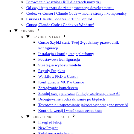
Porównanie kosztów i ROI dla trzech narzędzi
Od zwykłego czatu do zintegrowanego developmentu
Codex vs Cursor i Claude Code -- mocne strony i kompromisy
Cursor i Claude Code vs GitHub Copilot
Cursor, Claude Code i Codex vs Windsurf
CURSOR
SZYBKI START
Cursor Szybki start: Twój 2-godzinny przewodnik
konfiguracji
Instalacja i konfiguracja platformy
Podstawowa konfiguracja
Strategia wyboru modelu
Reguły Projektu
Workflow PRD w Cursor
Konfiguracja MCP w Cursor
Zarządzanie kontekstem
Zbuduj swoją pierwszą funkcję wspieraną przez AI
Debugowanie i odzyskiwanie po błędach
Testowanie i zapewnianie jakości wspomagane przez AI
Kontrola wersji i współpraca zespołowa
CODZIENNE LEKCJE
Przegląd lekcji
New Project
Refaktoryzacja legacy