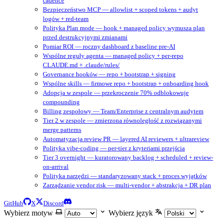
cadence
Bezpieczeństwo MCP — allowlist + scoped tokens + audyt
logów + red-team
Polityka Plan mode — hook + managed policy wymusza plan
przed destrukcyjnymi zmianami
Pomiar ROI — roczny dashboard z baseline pre-AI
Wspólne reguły agenta — managed policy + per-repo
CLAUDE.md + .claude/rules/
Governance hooków — repo + bootstrap + signing
Wspólne skills — firmowe repo + bootstrap + onboarding hook
Adopcja w zespole — przekroczenie 70% odblokowuje
compounding
Billing zespołowy — Team/Enterprise z centralnym audytem
Tier 2 w zespole — zmierzona równoległość z rozwiązanymi
merge patterns
Automatyzacja review PR — layered AI reviewers + ultrareview
Polityka vibe-coding — per-tier z kryteriami przejścia
Tier 3 overnight — kuratorowany backlog + scheduled + review-
on-arrival
Polityka narzędzi — standaryzowany stack + proces wyjątków
Zarządzanie vendor risk — multi-vendor + abstrakcja + DR plan
GitHub
X
Discord
Wybierz motyw
Wybierz język