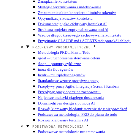
Zarządzanie kontekstem
Strategie wyszukiwania i indeksowania
Zrozumienie okien kontekstu i limitów tokenów
Optymalizacja kosztów kontekstu
Dokumentacja jako efektywny kontekst AI
Struktura projektu zoptymalizowana pod AI
Wzorce długookresowego zachowywania kontekstu
Przycinanie CLAUDE.md i AGENTS.md: protokół ablacji
PRZEPŁYWY PROGRAMISTYCZNE
Metodologia PRD→Plan→Todo
/goal -- uruchomienia sterowane celem
/loop -- prompty cykliczne
tmux dla flot agentów
herdr -- multiplekser agentów
Standardowe wzorce przepływu pracy
Przepływy pracy Agile: Integracja Scrum i Kanban
Przepływy pracy oparte na zachowaniu
Najlepsze praktyki ciągłego dostarczania
Domain-driven design z pomocą AI
Rozwój kierowany błędami: uczenie się z niepowodzeń
Podstawowa metodologia: PRD do planu do todo
Rozwój kierowany testami z AI
PODSTAWOWA METODOLOGIA
Podstawowe metodologie programowania