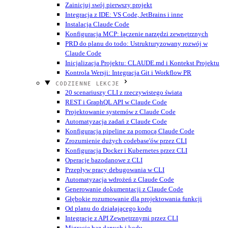
Zainicjuj swój pierwszy projekt
Integracja z IDE: VS Code, JetBrains i inne
Instalacja Claude Code
Konfiguracja MCP: łączenie narzędzi zewnętrznych
PRD do planu do todo: Ustrukturyzowany rozwój w
Claude Code
Inicjalizacja Projektu: CLAUDE.md i Kontekst Projektu
Kontrola Wersji: Integracja Git i Workflow PR
CODZIENNE LEKCJE
20 scenariuszy CLI z rzeczywistego świata
REST i GraphQL API w Claude Code
Projektowanie systemów z Claude Code
Automatyzacja zadań z Claude Code
Konfiguracja pipeline za pomocą Claude Code
Zrozumienie dużych codebase'ów przez CLI
Konfiguracja Docker i Kubernetes przez CLI
Operacje bazodanowe z CLI
Przepływ pracy debugowania w CLI
Automatyzacja wdrożeń z Claude Code
Generowanie dokumentacji z Claude Code
Głębokie rozumowanie dla projektowania funkcji
Od planu do działającego kodu
Integracje z API Zewnętrznymi przez CLI
Migracje baz danych i kodu