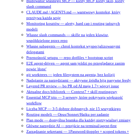
Budowanie własnego MCP — kiedy MCP, kiedy skill, kiedy
slash command
CLAUDE.md / AGENTS.md — warstwowy kontekst, który
przeżywa każdą sesję
Monitoring kosztów — alerty, hard cap i routing tańszych
modeli
Własne slash commands — skille na jeden klawisz,
współdzielone przez repo
Własne subagents — chroń kontekst wyspecjalizowanymi
delegatami
Przenośność setupu — repo dotfiles + bootstrap script
E2E agent-driven — agent sam jeździ po przeglądarce zanim
powie 'done'
git worktrees — jeden filesystem na agenta, bez kolizji
Nadążanie za narzędziami — aktywne źródła biją pasywne feedy
Layered PR review — bo PR od AI mają 1.7× więcej issue
Aktualne docs bibliotek — Context7 + skill routingowy
Essential MCP trio — 3 serwery, które pokrywają większość
workflow
Liczba MCP — 3-5 dobrze dobranych, nie 15 wszystkiego
Routing modeli — Opus/Sonnet/Haiku per zadanie
Plan mode — domyślna bramka dla każdej nietrywialnej zmiany
Główne narzędzie AI — przejście na terminal/agent‑first
Zarządzanie sekretami — 1Password/doppler + scoped tokens +