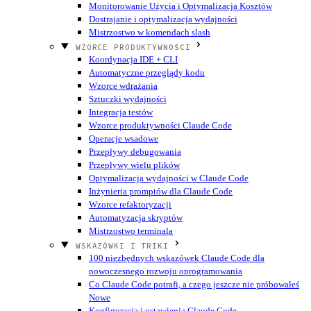
Monitorowanie Użycia i Optymalizacja Kosztów
Dostrajanie i optymalizacja wydajności
Mistrzostwo w komendach slash
WZORCE PRODUKTYWNOŚCI
Koordynacja IDE + CLI
Automatyczne przeglądy kodu
Wzorce wdrażania
Sztuczki wydajności
Integracja testów
Wzorce produktywności Claude Code
Operacje wsadowe
Przepływy debugowania
Przepływy wielu plików
Optymalizacja wydajności w Claude Code
Inżynieria promptów dla Claude Code
Wzorce refaktoryzacji
Automatyzacja skryptów
Mistrzostwo terminala
WSKAZÓWKI I TRIKI
100 niezbędnych wskazówek Claude Code dla
nowoczesnego rozwoju oprogramowania
Co Claude Code potrafi, a czego jeszcze nie próbowałeś
Nowe
Konfiguracja i ustawienia Claude Code