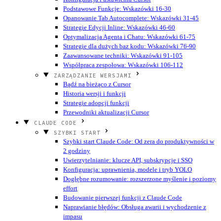
Podstawowe Funkcje: Wskazówki 16-30
Opanowanie Tab Autocomplete: Wskazówki 31-45
Strategie Edycji Inline: Wskazówki 46-60
Optymalizacja Agenta i Chatu: Wskazówki 61-75
Strategie dla dużych baz kodu: Wskazówki 76-90
Zaawansowane techniki: Wskazówki 91-105
Współpraca zespołowa: Wskazówki 106-112
ZARZĄDZANIE WERSJAMI
Bądź na bieżąco z Cursor
Historia wersji i funkcji
Strategie adopcji funkcji
Przewodniki aktualizacji Cursor
CLAUDE CODE
SZYBKI START
Szybki start Claude Code: Od zera do produktywności w
2 godziny
Uwierzytelnianie: klucze API, subskrypcje i SSO
Konfiguracja: uprawnienia, modele i tryb YOLO
Dogłębne rozumowanie: rozszerzone myślenie i poziomy
effort
Budowanie pierwszej funkcji z Claude Code
Naprawianie błędów: Obsługa awarii i wychodzenie z
impasu