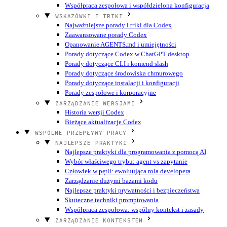
Współpraca zespołowa i współdzielona konfiguracja
WSKAZÓWKI I TRIKI
Najważniejsze porady i triki dla Codex
Zaawansowane porady Codex
Opanowanie AGENTS.md i umiejętności
Porady dotyczące Codex w ChatGPT desktop
Porady dotyczące CLI i komend slash
Porady dotyczące środowiska chmurowego
Porady dotyczące instalacji i konfiguracji
Porady zespołowe i korporacyjne
ZARZĄDZANIE WERSJAMI
Historia wersji Codex
Bieżące aktualizacje Codex
WSPÓLNE PRZEPŁYWY PRACY
NAJLEPSZE PRAKTYKI
Najlepsze praktyki dla programowania z pomocą AI
Wybór właściwego trybu: agent vs zapytanie
Człowiek w pętli: ewoluująca rola developera
Zarządzanie dużymi bazami kodu
Najlepsze praktyki prywatności i bezpieczeństwa
Skuteczne techniki promptowania
Współpraca zespołowa: wspólny kontekst i zasady
ZARZĄDZANIE KONTEKSTEM