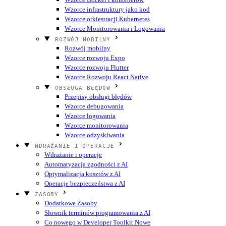
Wzorce infrastruktury jako kod
Wzorce orkiestracji Kubernetes
Wzorce Monitorowania i Logowania
ROZWÓJ MOBILNY
Rozwój mobilny
Wzorce rozwoju Expo
Wzorce rozwoju Flutter
Wzorce Rozwoju React Native
OBSŁUGA BŁĘDÓW
Przepisy obsługi błędów
Wzorce debugowania
Wzorce logowania
Wzorce monitorowania
Wzorce odzyskiwania
WDRAŻANIE I OPERACJE
Wdrażanie i operacje
Automatyzacja zgodności z AI
Optymalizacja kosztów z AI
Operacje bezpieczeństwa z AI
ZASOBY
Dodatkowe Zasoby
Słownik terminów programowania z AI
Co nowego w Developer Toolkit
Nowe