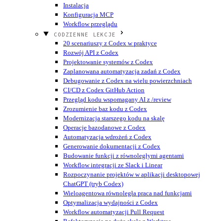
Instalacja
Konfiguracja MCP
Workflow przeglądu
CODZIENNE LEKCJE
20 scenariuszy z Codex w praktyce
Rozwój API z Codex
Projektowanie systemów z Codex
Zaplanowana automatyzacja zadań z Codex
Debugowanie z Codex na wielu powierzchniach
CI/CD z Codex GitHub Action
Przegląd kodu wspomagany AI z /review
Zrozumienie baz kodu z Codex
Modernizacja starszego kodu na skalę
Operacje bazodanowe z Codex
Automatyzacja wdrożeń z Codex
Generowanie dokumentacji z Codex
Budowanie funkcji z równoległymi agentami
Workflow integracji ze Slack i Linear
Rozpoczynanie projektów w aplikacji desktopowej
ChatGPT (tryb Codex)
Wieloagentowa równoległa praca nad funkcjami
Optymalizacja wydajności z Codex
Workflow automatyzacji Pull Request