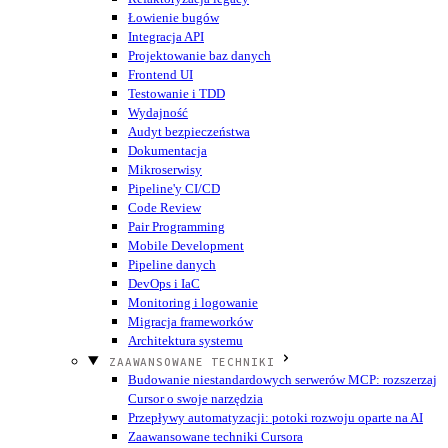
Łowienie bugów
Integracja API
Projektowanie baz danych
Frontend UI
Testowanie i TDD
Wydajność
Audyt bezpieczeństwa
Dokumentacja
Mikroserwisy
Pipeline'y CI/CD
Code Review
Pair Programming
Mobile Development
Pipeline danych
DevOps i IaC
Monitoring i logowanie
Migracja frameworków
Architektura systemu
ZAAWANSOWANE TECHNIKI
Budowanie niestandardowych serwerów MCP: rozszerzaj
Cursor o swoje narzędzia
Przepływy automatyzacji: potoki rozwoju oparte na AI
Zaawansowane techniki Cursora