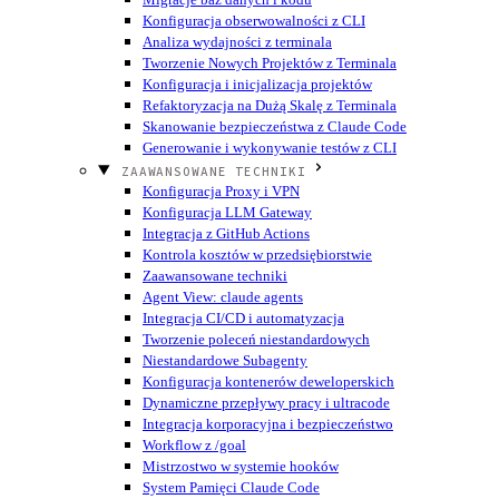
Konfiguracja obserwowalności z CLI
Analiza wydajności z terminala
Tworzenie Nowych Projektów z Terminala
Konfiguracja i inicjalizacja projektów
Refaktoryzacja na Dużą Skalę z Terminala
Skanowanie bezpieczeństwa z Claude Code
Generowanie i wykonywanie testów z CLI
ZAAWANSOWANE TECHNIKI
Konfiguracja Proxy i VPN
Konfiguracja LLM Gateway
Integracja z GitHub Actions
Kontrola kosztów w przedsiębiorstwie
Zaawansowane techniki
Agent View: claude agents
Integracja CI/CD i automatyzacja
Tworzenie poleceń niestandardowych
Niestandardowe Subagenty
Konfiguracja kontenerów deweloperskich
Dynamiczne przepływy pracy i ultracode
Integracja korporacyjna i bezpieczeństwo
Workflow z /goal
Mistrzostwo w systemie hooków
System Pamięci Claude Code