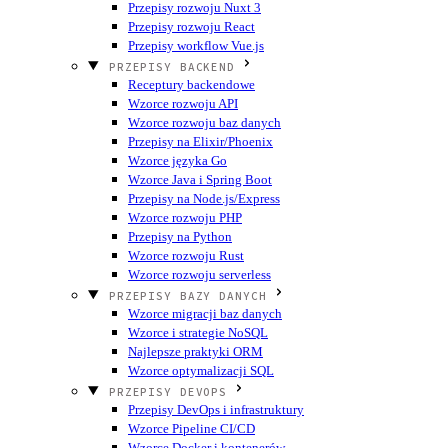
Przepisy rozwoju Nuxt 3
Przepisy rozwoju React
Przepisy workflow Vue.js
PRZEPISY BACKEND
Receptury backendowe
Wzorce rozwoju API
Wzorce rozwoju baz danych
Przepisy na Elixir/Phoenix
Wzorce języka Go
Wzorce Java i Spring Boot
Przepisy na Node.js/Express
Wzorce rozwoju PHP
Przepisy na Python
Wzorce rozwoju Rust
Wzorce rozwoju serverless
PRZEPISY BAZY DANYCH
Wzorce migracji baz danych
Wzorce i strategie NoSQL
Najlepsze praktyki ORM
Wzorce optymalizacji SQL
PRZEPISY DEVOPS
Przepisy DevOps i infrastruktury
Wzorce Pipeline CI/CD
Wzorce Docker i kontenerów