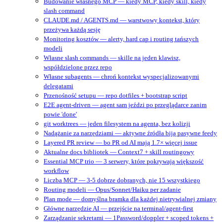
Budowanie własnego MCP — kiedy MCP, kiedy skill, kiedy
slash command
CLAUDE.md / AGENTS.md — warstwowy kontekst, który
przeżywa każdą sesję
Monitoring kosztów — alerty, hard cap i routing tańszych
modeli
Własne slash commands — skille na jeden klawisz,
współdzielone przez repo
Własne subagents — chroń kontekst wyspecjalizowanymi
delegatami
Przenośność setupu — repo dotfiles + bootstrap script
E2E agent-driven — agent sam jeździ po przeglądarce zanim
powie 'done'
git worktrees — jeden filesystem na agenta, bez kolizji
Nadążanie za narzędziami — aktywne źródła biją pasywne feedy
Layered PR review — bo PR od AI mają 1.7× więcej issue
Aktualne docs bibliotek — Context7 + skill routingowy
Essential MCP trio — 3 serwery, które pokrywają większość
workflow
Liczba MCP — 3-5 dobrze dobranych, nie 15 wszystkiego
Routing modeli — Opus/Sonnet/Haiku per zadanie
Plan mode — domyślna bramka dla każdej nietrywialnej zmiany
Główne narzędzie AI — przejście na terminal/agent‑first
Zarządzanie sekretami — 1Password/doppler + scoped tokens +