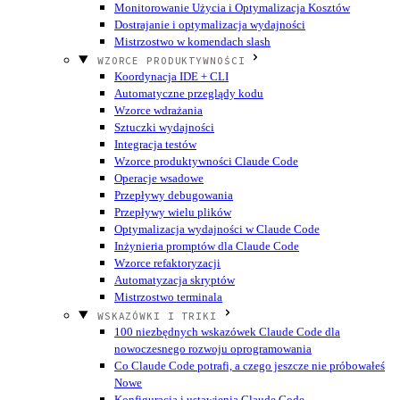
Monitorowanie Użycia i Optymalizacja Kosztów
Dostrajanie i optymalizacja wydajności
Mistrzostwo w komendach slash
WZORCE PRODUKTYWNOŚCI
Koordynacja IDE + CLI
Automatyczne przeglądy kodu
Wzorce wdrażania
Sztuczki wydajności
Integracja testów
Wzorce produktywności Claude Code
Operacje wsadowe
Przepływy debugowania
Przepływy wielu plików
Optymalizacja wydajności w Claude Code
Inżynieria promptów dla Claude Code
Wzorce refaktoryzacji
Automatyzacja skryptów
Mistrzostwo terminala
WSKAZÓWKI I TRIKI
100 niezbędnych wskazówek Claude Code dla
nowoczesnego rozwoju oprogramowania
Co Claude Code potrafi, a czego jeszcze nie próbowałeś
Nowe
Konfiguracja i ustawienia Claude Code