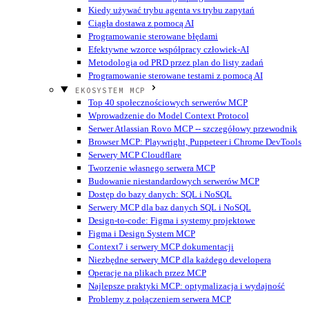
Kiedy używać trybu agenta vs trybu zapytań
Ciągła dostawa z pomocą AI
Programowanie sterowane błędami
Efektywne wzorce współpracy człowiek-AI
Metodologia od PRD przez plan do listy zadań
Programowanie sterowane testami z pomocą AI
EKOSYSTEM MCP
Top 40 społecznościowych serwerów MCP
Wprowadzenie do Model Context Protocol
Serwer Atlassian Rovo MCP -- szczegółowy przewodnik
Browser MCP: Playwright, Puppeteer i Chrome DevTools
Serwery MCP Cloudflare
Tworzenie własnego serwera MCP
Budowanie niestandardowych serwerów MCP
Dostęp do bazy danych: SQL i NoSQL
Serwery MCP dla baz danych SQL i NoSQL
Design-to-code: Figma i systemy projektowe
Figma i Design System MCP
Context7 i serwery MCP dokumentacji
Niezbędne serwery MCP dla każdego developera
Operacje na plikach przez MCP
Najlepsze praktyki MCP: optymalizacja i wydajność
Problemy z połączeniem serwera MCP