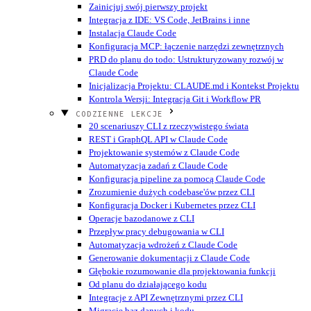
Zainicjuj swój pierwszy projekt
Integracja z IDE: VS Code, JetBrains i inne
Instalacja Claude Code
Konfiguracja MCP: łączenie narzędzi zewnętrznych
PRD do planu do todo: Ustrukturyzowany rozwój w
Claude Code
Inicjalizacja Projektu: CLAUDE.md i Kontekst Projektu
Kontrola Wersji: Integracja Git i Workflow PR
CODZIENNE LEKCJE
20 scenariuszy CLI z rzeczywistego świata
REST i GraphQL API w Claude Code
Projektowanie systemów z Claude Code
Automatyzacja zadań z Claude Code
Konfiguracja pipeline za pomocą Claude Code
Zrozumienie dużych codebase'ów przez CLI
Konfiguracja Docker i Kubernetes przez CLI
Operacje bazodanowe z CLI
Przepływ pracy debugowania w CLI
Automatyzacja wdrożeń z Claude Code
Generowanie dokumentacji z Claude Code
Głębokie rozumowanie dla projektowania funkcji
Od planu do działającego kodu
Integracje z API Zewnętrznymi przez CLI
Migracje baz danych i kodu