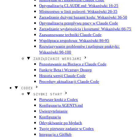
Optymalizacja CLAUDE.md: Wskazówki 16-25
Mistrzostwo w linii poleceń: Wskazówki 26-35
Zarządzanie dużymi bazami kodu: Wskazówki 36-50
Optymalizacja przepływu pracy w Claude Code
Zarządzanie wydajnością i kosztami: Wskazówki 66-75
Zaawansowane techniki Claude Code
Współpraca zespołowa: Wskazówki 86-95
Rozwiązywanie problemów i najlepsze praktyki:
Wskazówki 96-100
ZARZĄDZANIE WERSJAMI
Pozostawanie na Bieżąco z Claude Code
Funkcje Beta i Wczesny Dostęp
Historia wersji Claude Code
Procedury aktualizacji Claude Code
CODEX
SZYBKI START
Pierwsze kroki z Codex
Konfiguracja AGENTS.md
Uwierzytelnianie
Konfiguracja
Odzyskiwanie po błędach
Twoje pierwsze zadanie w Codex
Integracja z GitHub