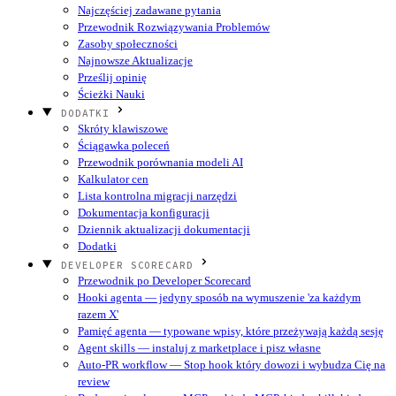
Najczęściej zadawane pytania
Przewodnik Rozwiązywania Problemów
Zasoby społeczności
Najnowsze Aktualizacje
Prześlij opinię
Ścieżki Nauki
DODATKI
Skróty klawiszowe
Ściągawka poleceń
Przewodnik porównania modeli AI
Kalkulator cen
Lista kontrolna migracji narzędzi
Dokumentacja konfiguracji
Dziennik aktualizacji dokumentacji
Dodatki
DEVELOPER SCORECARD
Przewodnik po Developer Scorecard
Hooki agenta — jedyny sposób na wymuszenie 'za każdym
razem X'
Pamięć agenta — typowane wpisy, które przeżywają każdą sesję
Agent skills — instaluj z marketplace i pisz własne
Auto-PR workflow — Stop hook który dowozi i wybudza Cię na
review