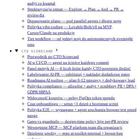
audyt co kwartał
Strukturyzacja zmian — Explore → Plan → kod → PR →
review-fix
Dopasowanie planu — pod parallel agents i długie sesje
Polityka vibe-coding — Lovable/Bolt/v0 na MVP,
Cursor/Claude na produkcję
Tier workflow — od jednej sesji do autonomicznych overnight
runs
CTO SCORECARD
Przewodnik po CTO Scorecard
AI w CI/CD — agent na ścieżce każdego commit
Panel metryk AI — 6 liczb które każdy CTO powinien śledzić
Labelowanie AI-PR — odróżniaj + nakładaj dodatkowe gates
Roadmapa AI tooling — plan 6-12 miesięcy + dedykowany lead
Polityka compliance — allowlist + audyt + scrubbery PII + DPA +
GDPR/HIPAA
Widoczność kosztów — pełny FinOps token spendu
Czas onboardingu — setup <1 dzień z bootstrap script
Polityka E2E — wymagane + agent uruchamia browser test przed
merge
Gates vs guardrails — design-time policy bije per-PR review
Wewnętrzne MCP — MCP platform team dla organizacji
Dzielenie wiedzy — repo ai-toolkit-internal + brown-bag