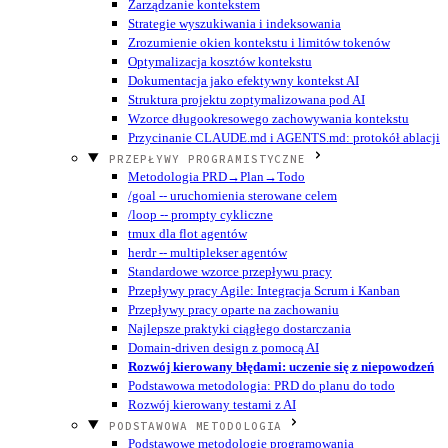
Zarządzanie kontekstem
Strategie wyszukiwania i indeksowania
Zrozumienie okien kontekstu i limitów tokenów
Optymalizacja kosztów kontekstu
Dokumentacja jako efektywny kontekst AI
Struktura projektu zoptymalizowana pod AI
Wzorce długookresowego zachowywania kontekstu
Przycinanie CLAUDE.md i AGENTS.md: protokół ablacji
PRZEPŁYWY PROGRAMISTYCZNE
Metodologia PRD→Plan→Todo
/goal -- uruchomienia sterowane celem
/loop -- prompty cykliczne
tmux dla flot agentów
herdr -- multiplekser agentów
Standardowe wzorce przepływu pracy
Przepływy pracy Agile: Integracja Scrum i Kanban
Przepływy pracy oparte na zachowaniu
Najlepsze praktyki ciągłego dostarczania
Domain-driven design z pomocą AI
Rozwój kierowany błędami: uczenie się z niepowodzeń
Podstawowa metodologia: PRD do planu do todo
Rozwój kierowany testami z AI
PODSTAWOWA METODOLOGIA
Podstawowe metodologie programowania