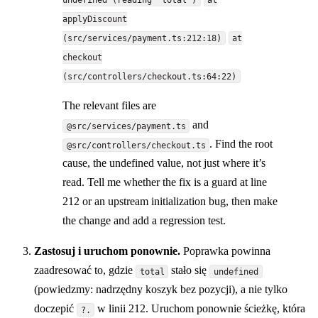
applyDiscount
(src/services/payment.ts:212:18)
at
checkout
(src/controllers/checkout.ts:64:22)
The relevant files are
and
@src/services/payment.ts
. Find the root
@src/controllers/checkout.ts
cause, the undefined value, not just where it’s
read. Tell me whether the fix is a guard at line
212 or an upstream initialization bug, then make
the change and add a regression test.
Zastosuj i uruchom ponownie.
Poprawka powinna
zaadresować to, gdzie
stało się
total
undefined
(powiedzmy: nadrzędny koszyk bez pozycji), a nie tylko
doczepić
w linii 212. Uruchom ponownie ścieżkę, która
?.