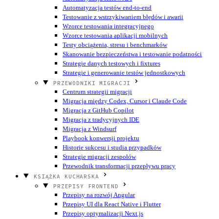
Automatyzacja testów end-to-end
Testowanie z wstrzykiwaniem błędów i awarii
Wzorce testowania integracyjnego
Wzorce testowania aplikacji mobilnych
Testy obciążenia, stresu i benchmarków
Skanowanie bezpieczeństwa i testowanie podatności
Strategie danych testowych i fixtures
Strategie i generowanie testów jednostkowych
PRZEWODNIKI MIGRACJI
Centrum strategii migracji
Migracja między Codex, Cursor i Claude Code
Migracja z GitHub Copilot
Migracja z tradycyjnych IDE
Migracja z Windsurf
Playbook konwersji projektu
Historie sukcesu i studia przypadków
Strategie migracji zespołów
Przewodnik transformacji przepływu pracy
KSIĄŻKA KUCHARSKA
PRZEPISY FRONTEND
Przepisy na rozwój Angular
Przepisy UI dla React Native i Flutter
Przepisy optymalizacji Next.js