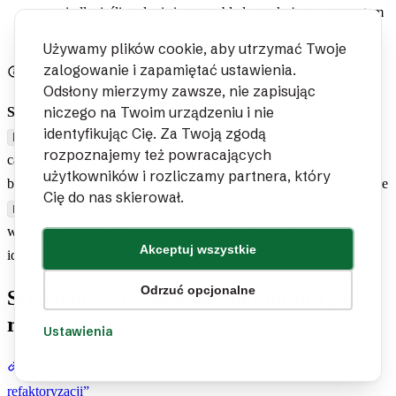
zawiodła; jeśli wyłoni się nowy błąd, przekaż go z powrotem
i powtórz.
Używamy plików cookie, aby utrzymać Twoje
zalogowanie i zapamiętać ustawienia.
Notatka
Odsłony mierzymy zawsze, nie zapisując
niczego na Twoim urządzeniu i nie
Skrót MCP:
z podłączonym serwerem MCP Sentry (zdalny,
identyfikując Cię. Za Twoją zgodą
) pomijasz kopiowanie-wklejanie w
https://mcp.sentry.dev/mcp
rozpoznajemy też powracających
całości — agent pobiera zgłoszenie, stack trace i breadcrumbs
użytkowników i rozliczamy partnera, który
bezpośrednio. Zamiast „oto trace” prompt staje się „pull Sentry issue
Cię do nas skierował.
and fix the root cause”. Wszystkie trzy narzędzia
PROJ-1234
wspierają MCP; to zamienia ręczne wklejanie w jeden przywołany
Akceptuj wszystkie
identyfikator zgłoszenia.
Odrzuć opcjonalne
Scenariusz 2: kaskada kompilatora po
refaktoryzacji
Ustawienia
Dział zatytułowany „Scenariusz 2: kaskada kompilatora po
refaktoryzacji”