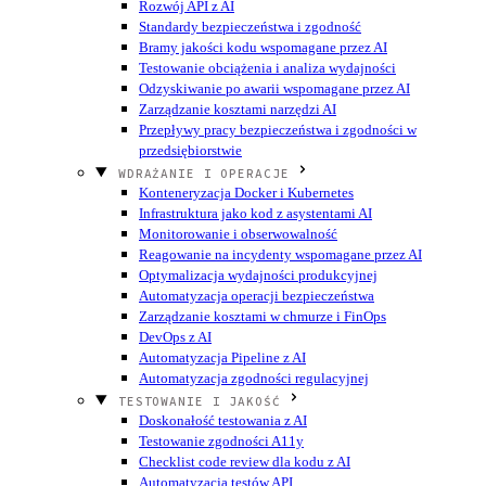
Rozwój API z AI
Standardy bezpieczeństwa i zgodność
Bramy jakości kodu wspomagane przez AI
Testowanie obciążenia i analiza wydajności
Odzyskiwanie po awarii wspomagane przez AI
Zarządzanie kosztami narzędzi AI
Przepływy pracy bezpieczeństwa i zgodności w
przedsiębiorstwie
WDRAŻANIE I OPERACJE
Konteneryzacja Docker i Kubernetes
Infrastruktura jako kod z asystentami AI
Monitorowanie i obserwowalność
Reagowanie na incydenty wspomagane przez AI
Optymalizacja wydajności produkcyjnej
Automatyzacja operacji bezpieczeństwa
Zarządzanie kosztami w chmurze i FinOps
DevOps z AI
Automatyzacja Pipeline z AI
Automatyzacja zgodności regulacyjnej
TESTOWANIE I JAKOŚĆ
Doskonałość testowania z AI
Testowanie zgodności A11y
Checklist code review dla kodu z AI
Automatyzacja testów API