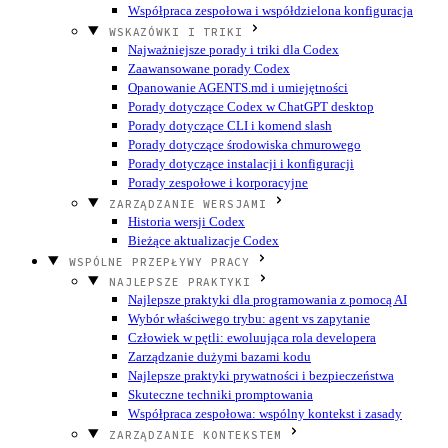
Współpraca zespołowa i współdzielona konfiguracja
WSKAZÓWKI I TRIKI
Najważniejsze porady i triki dla Codex
Zaawansowane porady Codex
Opanowanie AGENTS.md i umiejętności
Porady dotyczące Codex w ChatGPT desktop
Porady dotyczące CLI i komend slash
Porady dotyczące środowiska chmurowego
Porady dotyczące instalacji i konfiguracji
Porady zespołowe i korporacyjne
ZARZĄDZANIE WERSJAMI
Historia wersji Codex
Bieżące aktualizacje Codex
WSPÓLNE PRZEPŁYWY PRACY
NAJLEPSZE PRAKTYKI
Najlepsze praktyki dla programowania z pomocą AI
Wybór właściwego trybu: agent vs zapytanie
Człowiek w pętli: ewoluująca rola developera
Zarządzanie dużymi bazami kodu
Najlepsze praktyki prywatności i bezpieczeństwa
Skuteczne techniki promptowania
Współpraca zespołowa: wspólny kontekst i zasady
ZARZĄDZANIE KONTEKSTEM