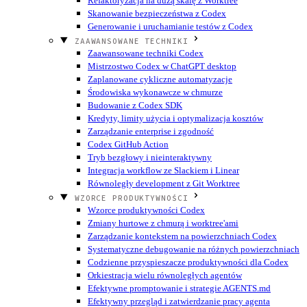
Refaktoryzacja na dużą skalę z Worktree
Skanowanie bezpieczeństwa z Codex
Generowanie i uruchamianie testów z Codex
ZAAWANSOWANE TECHNIKI
Zaawansowane techniki Codex
Mistrzostwo Codex w ChatGPT desktop
Zaplanowane cykliczne automatyzacje
Środowiska wykonawcze w chmurze
Budowanie z Codex SDK
Kredyty, limity użycia i optymalizacja kosztów
Zarządzanie enterprise i zgodność
Codex GitHub Action
Tryb bezgłowy i nieinteraktywny
Integracja workflow ze Slackiem i Linear
Równoległy development z Git Worktree
WZORCE PRODUKTYWNOŚCI
Wzorce produktywności Codex
Zmiany hurtowe z chmurą i worktree'ami
Zarządzanie kontekstem na powierzchniach Codex
Systematyczne debugowanie na różnych powierzchniach
Codzienne przyspieszacze produktywności dla Codex
Orkiestracja wielu równoległych agentów
Efektywne promptowanie i strategie AGENTS.md
Efektywny przegląd i zatwierdzanie pracy agenta