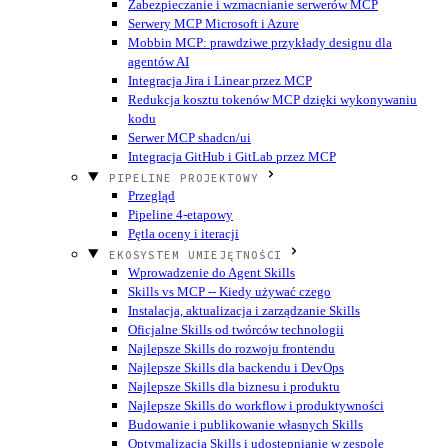
Zabezpieczanie i wzmacnianie serwerów MCP
Serwery MCP Microsoft i Azure
Mobbin MCP: prawdziwe przykłady designu dla
agentów AI
Integracja Jira i Linear przez MCP
Redukcja kosztu tokenów MCP dzięki wykonywaniu
kodu
Serwer MCP shadcn/ui
Integracja GitHub i GitLab przez MCP
PIPELINE PROJEKTOWY
Przegląd
Pipeline 4-etapowy
Pętla oceny i iteracji
EKOSYSTEM UMIEJĘTNOŚCI
Wprowadzenie do Agent Skills
Skills vs MCP -- Kiedy używać czego
Instalacja, aktualizacja i zarządzanie Skills
Oficjalne Skills od twórców technologii
Najlepsze Skills do rozwoju frontendu
Najlepsze Skills dla backendu i DevOps
Najlepsze Skills dla biznesu i produktu
Najlepsze Skills do workflow i produktywności
Budowanie i publikowanie własnych Skills
Optymalizacja Skills i udostępnianie w zespole