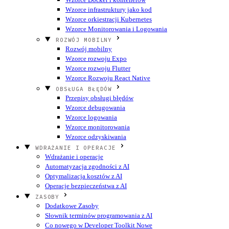
Wzorce infrastruktury jako kod
Wzorce orkiestracji Kubernetes
Wzorce Monitorowania i Logowania
ROZWÓJ MOBILNY
Rozwój mobilny
Wzorce rozwoju Expo
Wzorce rozwoju Flutter
Wzorce Rozwoju React Native
OBSŁUGA BŁĘDÓW
Przepisy obsługi błędów
Wzorce debugowania
Wzorce logowania
Wzorce monitorowania
Wzorce odzyskiwania
WDRAŻANIE I OPERACJE
Wdrażanie i operacje
Automatyzacja zgodności z AI
Optymalizacja kosztów z AI
Operacje bezpieczeństwa z AI
ZASOBY
Dodatkowe Zasoby
Słownik terminów programowania z AI
Co nowego w Developer Toolkit
Nowe