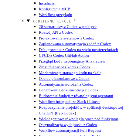
Instalacja
Konfiguracja MCP
Workflow przeglądu
CODZIENNE LEKCJE
20 scenariuszy z Codex w praktyce
Rozwój API z Codex
Projektowanie systemów z Codex
Zaplanowana automatyzacja zadań z Codex
Debugowanie z Codex na wielu powierzchniach
CI/CD z Codex GitHub Action
Przegląd kodu wspomagany AI z /review
Zrozumienie baz kodu z Codex
Modernizacja starszego kodu na skalę
Operacje bazodanowe z Codex
Automatyzacja wdrożeń z Codex
Generowanie dokumentacji z Codex
Budowanie funkcji z równoległymi agentami
Workflow integracji ze Slack i Linear
Rozpoczynanie projektów w aplikacji desktopowej
ChatGPT (tryb Codex)
Wieloagentowa równoległa praca nad funkcjami
Optymalizacja wydajności z Codex
Workflow automatyzacji Pull Request