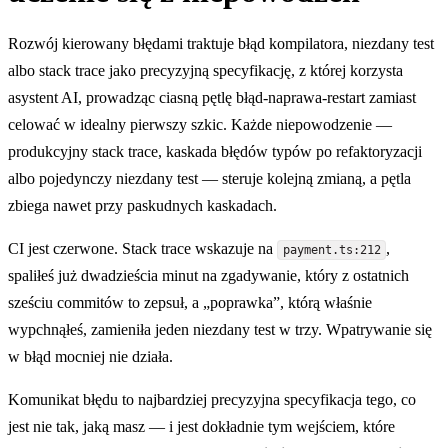
Rozwój kierowany błędami traktuje błąd kompilatora, niezdany test
albo stack trace jako precyzyjną specyfikację, z której korzysta
asystent AI, prowadząc ciasną pętlę błąd-naprawa-restart zamiast
celować w idealny pierwszy szkic. Każde niepowodzenie —
produkcyjny stack trace, kaskada błędów typów po refaktoryzacji
albo pojedynczy niezdany test — steruje kolejną zmianą, a pętla
zbiega nawet przy paskudnych kaskadach.
CI jest czerwone. Stack trace wskazuje na
,
payment.ts:212
spaliłeś już dwadzieścia minut na zgadywanie, który z ostatnich
sześciu commitów to zepsuł, a „poprawka”, którą właśnie
wypchnąłeś, zamieniła jeden niezdany test w trzy. Wpatrywanie się
w błąd mocniej nie działa.
Komunikat błędu to najbardziej precyzyjna specyfikacja tego, co
jest nie tak, jaką masz — i jest dokładnie tym wejściem, które