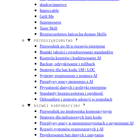
shadcn/improve
Impeccable
Grill Me
Superpowers
Taste Skill
Bezpieczeństwo łańcucha dostaw Skills
PRZEDSIĘBIORSTWO
Przewodnik po AI w rozwoju enterprise
Bramki jakości i egzekwowanie standardów
Kontrola kosztów i budżetowanie AI
Backup, odzyskiwanie i rollback
Strategie dla baz kodu 1M+ LOC
Systemy rozproszone z pomocą AI
Przepływy pracy monorepo z AI
Prywatność danych i polityki enterprise
Standardy bezpieczeństwa i zgodność
Onboarding i strategie adopcji w zespołach
ROZWÓJ KORPORACYJNY
Przewodnik po środowisku korporacyjnym
Strategie dla milionowych linii kodu
Przepływy pracy w monorepozytoriach z asystentami AI
Rozwój systemów rozproszonych z AI
Projektowanie baz danych i zapytania