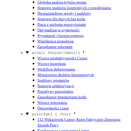
Głęboka analiza trybów agenta
Strategie punktów kontrolnych i rozgałęziania
Niestandardowe reguły i szablony
Strategie dla dużych baz kodu
Praca z wieloma repozytoriami
Optymalizacja wydajności
Prywatność i bezpieczeństwo
Współpraca zespołowa
Zarządzanie tokenami
WZORCE PRODUKTYWNOŚCI
Wzorce produktywności Cursor
Wzorce kontekstu
Workflow debugowania
Mistrzostwo skrótów klawiszowych
Szablony promptów
Strategie refaktoryzacji
Przepływy przeglądów
Zarządzanie fragmentami kodu
Wzorce testowania
Oszczędności czasu
WSKAZÓWKI I TRIKI
112 Wskazówek Cursor, Które Faktycznie Zmieniają
Sposób Pracy
Konfiguracja i ustawienia Cursor