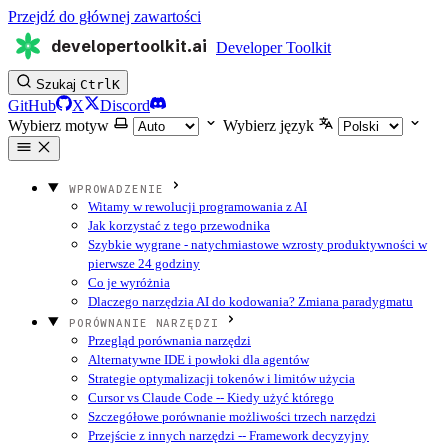
Przejdź do głównej zawartości
developertoolkit.ai
Developer Toolkit
Szukaj
Ctrl
K
GitHub
X
Discord
Wybierz motyw
Wybierz język
WPROWADZENIE
Witamy w rewolucji programowania z AI
Jak korzystać z tego przewodnika
Szybkie wygrane - natychmiastowe wzrosty produktywności w
pierwsze 24 godziny
Co je wyróżnia
Dlaczego narzędzia AI do kodowania? Zmiana paradygmatu
PORÓWNANIE NARZĘDZI
Przegląd porównania narzędzi
Alternatywne IDE i powłoki dla agentów
Strategie optymalizacji tokenów i limitów użycia
Cursor vs Claude Code -- Kiedy użyć którego
Szczegółowe porównanie możliwości trzech narzędzi
Przejście z innych narzędzi -- Framework decyzyjny