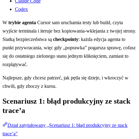
Claude Code
Codex
W
trybie agenta
Cursor sam uruchamia testy lub build, czyta
wyjście terminala i iteruje bez kopiowania-wklejania z twojej strony.
Siatką bezpieczeństwa są
checkpointy
: każda edycja agenta to
punkt przywracania, więc gdy „poprawka” pogarsza sprawę, cofasz
się do ostatniego zielonego stanu jednym kliknięciem, zamiast to
rozplątywać.
Najlepsze, gdy chcesz patrzeć, jak pętla się dzieje, i wkroczyć w
chwili, gdy zboczy z kursu.
Scenariusz 1: błąd produkcyjny ze stack
trace’a
Dział zatytułowany „Scenariusz 1: błąd produkcyjny ze stack
trace’a”