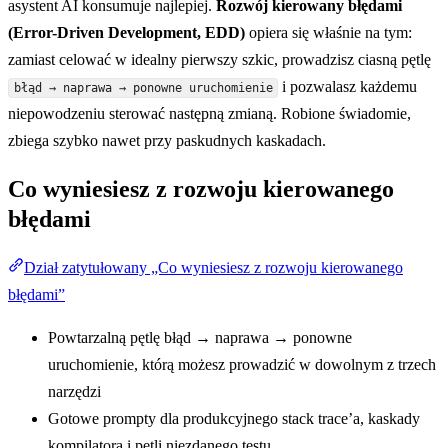
asystent AI konsumuje najlepiej.
Rozwój kierowany błędami
(Error-Driven Development, EDD)
opiera się właśnie na tym:
zamiast celować w idealny pierwszy szkic, prowadzisz ciasną pętlę
i pozwalasz każdemu
błąd → naprawa → ponowne uruchomienie
niepowodzeniu sterować następną zmianą. Robione świadomie,
zbiega szybko nawet przy paskudnych kaskadach.
Co wyniesiesz z rozwoju kierowanego
błędami
Dział zatytułowany „Co wyniesiesz z rozwoju kierowanego
błędami”
Powtarzalną pętlę błąd → naprawa → ponowne
uruchomienie, którą możesz prowadzić w dowolnym z trzech
narzędzi
Gotowe prompty dla produkcyjnego stack trace’a, kaskady
kompilatora i pętli niezdanego testu