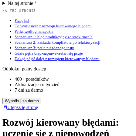
Na tej stronie
NA TEJ STRONIE
Przegląd
Co wyniesiesz z rozwoju kierowanego błędami
Pętla, według narzędzia
Scenariusz 1: błąd produkcyjny ze stack trace’a
Scenariusz 2: kaskada kompilatora po refaktoryzacji
Scenariusz 3: pętla niezdanego testu
Gdzie pętla błąd-naprawa-restart się psuje
Dokąd pójść dalej z rozwojem kierowanym błędami
Odblokuj pełny dostęp
400+ poradników
Aktualizacje co tydzień
7 dni za darmo
Wypróbuj za darmo
Ulepsz tę stronę
Rozwój kierowany błędami:
uczenie się z niepowodzeń