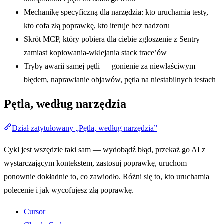
Mechanikę specyficzną dla narzędzia: kto uruchamia testy,
kto cofa złą poprawkę, kto iteruje bez nadzoru
Skrót MCP, który pobiera dla ciebie zgłoszenie z Sentry
zamiast kopiowania-wklejania stack trace’ów
Tryby awarii samej pętli — gonienie za niewłaściwym
błędem, naprawianie objawów, pętla na niestabilnych testach
Pętla, według narzędzia
Dział zatytułowany „Pętla, według narzędzia”
Cykl jest wszędzie taki sam — wydobądź błąd, przekaż go AI z
wystarczającym kontekstem, zastosuj poprawkę, uruchom
ponownie dokładnie to, co zawiodło. Różni się to, kto uruchamia
polecenie i jak wycofujesz złą poprawkę.
Cursor