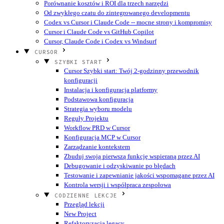
Porównanie kosztów i ROI dla trzech narzędzi
Od zwykłego czatu do zintegrowanego developmentu
Codex vs Cursor i Claude Code -- mocne strony i kompromisy
Cursor i Claude Code vs GitHub Copilot
Cursor, Claude Code i Codex vs Windsurf
CURSOR
SZYBKI START
Cursor Szybki start: Twój 2-godzinny przewodnik
konfiguracji
Instalacja i konfiguracja platformy
Podstawowa konfiguracja
Strategia wyboru modelu
Reguły Projektu
Workflow PRD w Cursor
Konfiguracja MCP w Cursor
Zarządzanie kontekstem
Zbuduj swoją pierwszą funkcję wspieraną przez AI
Debugowanie i odzyskiwanie po błędach
Testowanie i zapewnianie jakości wspomagane przez AI
Kontrola wersji i współpraca zespołowa
CODZIENNE LEKCJE
Przegląd lekcji
New Project
Refaktoryzacja legacy