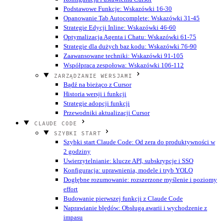
Podstawowe Funkcje: Wskazówki 16-30
Opanowanie Tab Autocomplete: Wskazówki 31-45
Strategie Edycji Inline: Wskazówki 46-60
Optymalizacja Agenta i Chatu: Wskazówki 61-75
Strategie dla dużych baz kodu: Wskazówki 76-90
Zaawansowane techniki: Wskazówki 91-105
Współpraca zespołowa: Wskazówki 106-112
ZARZĄDZANIE WERSJAMI
Bądź na bieżąco z Cursor
Historia wersji i funkcji
Strategie adopcji funkcji
Przewodniki aktualizacji Cursor
CLAUDE CODE
SZYBKI START
Szybki start Claude Code: Od zera do produktywności w
2 godziny
Uwierzytelnianie: klucze API, subskrypcje i SSO
Konfiguracja: uprawnienia, modele i tryb YOLO
Dogłębne rozumowanie: rozszerzone myślenie i poziomy
effort
Budowanie pierwszej funkcji z Claude Code
Naprawianie błędów: Obsługa awarii i wychodzenie z
impasu