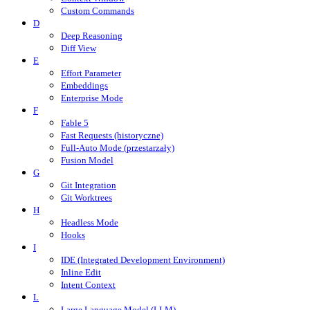
Custom Commands
D
Deep Reasoning
Diff View
E
Effort Parameter
Embeddings
Enterprise Mode
F
Fable 5
Fast Requests (historyczne)
Full-Auto Mode (przestarzały)
Fusion Model
G
Git Integration
Git Worktrees
H
Headless Mode
Hooks
I
IDE (Integrated Development Environment)
Inline Edit
Intent Context
L
Large Language Model (LLM)