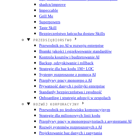
shadcn/improve
Impeccable
Grill Me
Superpowers
Taste Skill
Bezpieczeństwo łańcucha dostaw Skills
PRZEDSIĘBIORSTWO
Przewodnik po AI w rozwoju enterprise
Bramki jakości i egzekwowanie standardów
Kontrola kosztów i budżetowanie AI
Backup, odzyskiwanie i rollback
Strategie dla baz kodu 1M+ LOC
Systemy rozproszone z pomocą AI
Przepływy pracy monorepo z AI
Prywatność danych i polityki enterprise
Standardy bezpieczeństwa i zgodność
Onboarding i strategie adopcji w zespołach
ROZWÓJ KORPORACYJNY
Przewodnik po środowisku korporacyjnym
Strategie dla milionowych linii kodu
Przepływy pracy w monorepozytoriach z asystentami AI
Rozwój systemów rozproszonych z AI
Projektowanie baz danych i zapytania