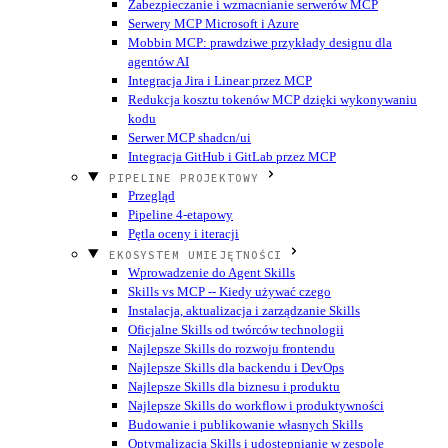
Zabezpieczanie i wzmacnianie serwerów MCP
Serwery MCP Microsoft i Azure
Mobbin MCP: prawdziwe przykłady designu dla
agentów AI
Integracja Jira i Linear przez MCP
Redukcja kosztu tokenów MCP dzięki wykonywaniu
kodu
Serwer MCP shadcn/ui
Integracja GitHub i GitLab przez MCP
PIPELINE PROJEKTOWY
Przegląd
Pipeline 4-etapowy
Pętla oceny i iteracji
EKOSYSTEM UMIEJĘTNOŚCI
Wprowadzenie do Agent Skills
Skills vs MCP -- Kiedy używać czego
Instalacja, aktualizacja i zarządzanie Skills
Oficjalne Skills od twórców technologii
Najlepsze Skills do rozwoju frontendu
Najlepsze Skills dla backendu i DevOps
Najlepsze Skills dla biznesu i produktu
Najlepsze Skills do workflow i produktywności
Budowanie i publikowanie własnych Skills
Optymalizacja Skills i udostępnianie w zespole