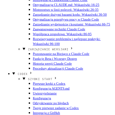
Optymalizacja CLAUDE.md: Wskazówki 16-25
Mistrzostwo w linii poleceń: Wskazówki 26-35
Zarządzanie dużymi bazami kodu: Wskazówki 36-50
Optymalizacja przepływu pracy w Claude Code
Zarządzanie wydajnością i kosztami: Wskazówki 66-75
Zaawansowane techniki Claude Code
Współpraca zespołowa: Wskazówki 86-95
Rozwiązywanie problemów i najlepsze praktyki:
Wskazówki 96-100
ZARZĄDZANIE WERSJAMI
Pozostawanie na Bieżąco z Claude Code
Funkcje Beta i Wczesny Dostęp
Historia wersji Claude Code
Procedury aktualizacji Claude Code
CODEX
SZYBKI START
Pierwsze kroki z Codex
Konfiguracja AGENTS.md
Uwierzytelnianie
Konfiguracja
Odzyskiwanie po błędach
Twoje pierwsze zadanie w Codex
Integracja z GitHub