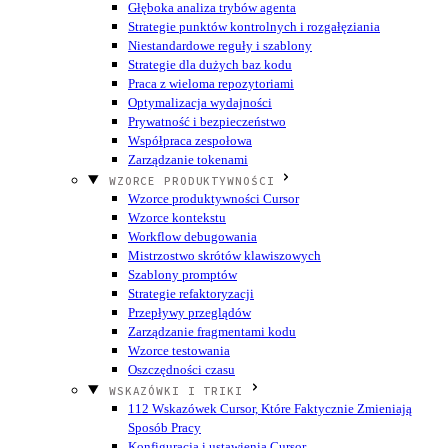
Głęboka analiza trybów agenta
Strategie punktów kontrolnych i rozgałęziania
Niestandardowe reguły i szablony
Strategie dla dużych baz kodu
Praca z wieloma repozytoriami
Optymalizacja wydajności
Prywatność i bezpieczeństwo
Współpraca zespołowa
Zarządzanie tokenami
WZORCE PRODUKTYWNOŚCI
Wzorce produktywności Cursor
Wzorce kontekstu
Workflow debugowania
Mistrzostwo skrótów klawiszowych
Szablony promptów
Strategie refaktoryzacji
Przepływy przeglądów
Zarządzanie fragmentami kodu
Wzorce testowania
Oszczędności czasu
WSKAZÓWKI I TRIKI
112 Wskazówek Cursor, Które Faktycznie Zmieniają
Sposób Pracy
Konfiguracja i ustawienia Cursor