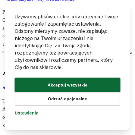
Plik konfiguracyjny na poziomie projektu rozpoznawany przez
Używamy plików cookie, aby utrzymać Twoje
Codex (i coraz częściej przez inne narzędzia), który definiuje, jak
zalogowanie i zapamiętać ustawienia.
agenci AI powinni zachowywać się w repozytorium. Podobny w
Odsłony mierzymy zawsze, nie zapisując
celu do CLAUDE.md, ale podąża za konwencją AGENTS.md.
niczego na Twoim urządzeniu i nie
Umieszczany w katalogu głównym projektu lub w podkatalogach.
identyfikując Cię. Za Twoją zgodą
rozpoznajemy też powracających
Określa standardy kodowania, polecenia testowe, wzorce wdrażania
użytkowników i rozliczamy partnera, który
i preferencje narzędzi.
Cię do nas skierował.
API Key
Akceptuj wszystkie
Dział zatytułowany „API Key”
Odrzuć opcjonalne
Tajny ciąg znaków służący do uwierzytelniania żądań do dostawcy
AI (Anthropic, OpenAI, Google). Może być osobisty lub
Ustawienia
organizacyjny. Przechowuj bezpiecznie — nigdy nie commituj do
kontroli wersji.