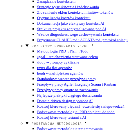
Zarządzanie kontekstem
Strategie wyszukiwania i indeksowania
Zrozumienie okien kontekstu i limitów tokenów
Optymalizacja kosztów kontekstu
Dokumentacja jako efektywny kontekst AI
Struktura projektu zoptymalizowana pod AI
Wzorce długookresowego zachowywania kontekstu
Przycinanie CLAUDE.md i AGENTS.md: protokół ablacji
PRZEPŁYWY PROGRAMISTYCZNE
Metodologia PRD→Plan→Todo
/goal -- uruchomienia sterowane celem
/loop -- prompty cykliczne
tmux dla flot agentów
herdr -- multiplekser agentów
Standardowe wzorce przepływu pracy
Przepływy pracy Agile: Integracja Scrum i Kanban
Przepływy pracy oparte na zachowaniu
Najlepsze praktyki ciągłego dostarczania
Domain-driven design z pomocą AI
Rozwój kierowany błędami: uczenie się z niepowodzeń
Podstawowa metodologia: PRD do planu do todo
Rozwój kierowany testami z AI
PODSTAWOWA METODOLOGIA
Podstawowe metodologie programowania