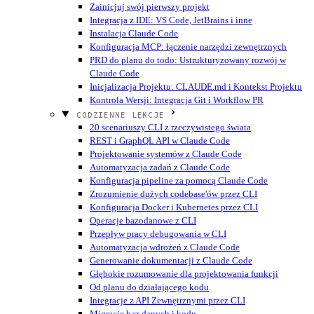
Zainicjuj swój pierwszy projekt
Integracja z IDE: VS Code, JetBrains i inne
Instalacja Claude Code
Konfiguracja MCP: łączenie narzędzi zewnętrznych
PRD do planu do todo: Ustrukturyzowany rozwój w
Claude Code
Inicjalizacja Projektu: CLAUDE.md i Kontekst Projektu
Kontrola Wersji: Integracja Git i Workflow PR
CODZIENNE LEKCJE
20 scenariuszy CLI z rzeczywistego świata
REST i GraphQL API w Claude Code
Projektowanie systemów z Claude Code
Automatyzacja zadań z Claude Code
Konfiguracja pipeline za pomocą Claude Code
Zrozumienie dużych codebase'ów przez CLI
Konfiguracja Docker i Kubernetes przez CLI
Operacje bazodanowe z CLI
Przepływ pracy debugowania w CLI
Automatyzacja wdrożeń z Claude Code
Generowanie dokumentacji z Claude Code
Głębokie rozumowanie dla projektowania funkcji
Od planu do działającego kodu
Integracje z API Zewnętrznymi przez CLI
Migracje baz danych i kodu