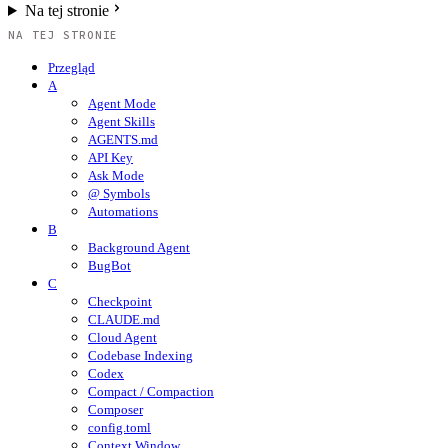
Na tej stronie
NA TEJ STRONIE
Przegląd
A
Agent Mode
Agent Skills
AGENTS.md
API Key
Ask Mode
@ Symbols
Automations
B
Background Agent
BugBot
C
Checkpoint
CLAUDE.md
Cloud Agent
Codebase Indexing
Codex
Compact / Compaction
Composer
config.toml
Context Window