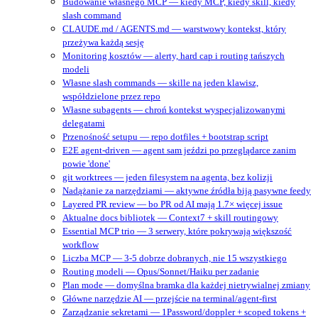
Budowanie własnego MCP — kiedy MCP, kiedy skill, kiedy
slash command
CLAUDE.md / AGENTS.md — warstwowy kontekst, który
przeżywa każdą sesję
Monitoring kosztów — alerty, hard cap i routing tańszych
modeli
Własne slash commands — skille na jeden klawisz,
współdzielone przez repo
Własne subagents — chroń kontekst wyspecjalizowanymi
delegatami
Przenośność setupu — repo dotfiles + bootstrap script
E2E agent-driven — agent sam jeździ po przeglądarce zanim
powie 'done'
git worktrees — jeden filesystem na agenta, bez kolizji
Nadążanie za narzędziami — aktywne źródła biją pasywne feedy
Layered PR review — bo PR od AI mają 1.7× więcej issue
Aktualne docs bibliotek — Context7 + skill routingowy
Essential MCP trio — 3 serwery, które pokrywają większość
workflow
Liczba MCP — 3-5 dobrze dobranych, nie 15 wszystkiego
Routing modeli — Opus/Sonnet/Haiku per zadanie
Plan mode — domyślna bramka dla każdej nietrywialnej zmiany
Główne narzędzie AI — przejście na terminal/agent‑first
Zarządzanie sekretami — 1Password/doppler + scoped tokens +