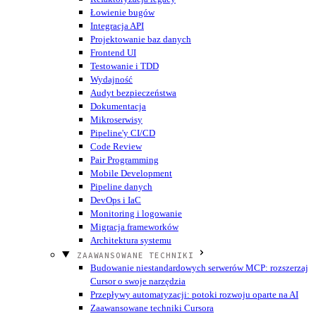
Łowienie bugów
Integracja API
Projektowanie baz danych
Frontend UI
Testowanie i TDD
Wydajność
Audyt bezpieczeństwa
Dokumentacja
Mikroserwisy
Pipeline'y CI/CD
Code Review
Pair Programming
Mobile Development
Pipeline danych
DevOps i IaC
Monitoring i logowanie
Migracja frameworków
Architektura systemu
ZAAWANSOWANE TECHNIKI
Budowanie niestandardowych serwerów MCP: rozszerzaj
Cursor o swoje narzędzia
Przepływy automatyzacji: potoki rozwoju oparte na AI
Zaawansowane techniki Cursora