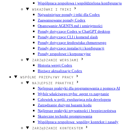
Współpraca zespołowa i współdzielona konfiguracja
WSKAZÓWKI I TRIKI
Najważniejsze porady i triki dla Codex
Zaawansowane porady Codex
Opanowanie AGENTS.md i umiejętności
Porady dotyczące Codex w ChatGPT desktop
Porady dotyczące CLI i komend slash
Porady dotyczące środowiska chmurowego
Porady dotyczące instalacji i konfiguracji
Porady zespołowe i korporacyjne
ZARZĄDZANIE WERSJAMI
Historia wersji Codex
Bieżące aktualizacje Codex
WSPÓLNE PRZEPŁYWY PRACY
NAJLEPSZE PRAKTYKI
Najlepsze praktyki dla programowania z pomocą AI
Wybór właściwego trybu: agent vs zapytanie
Człowiek w pętli: ewoluująca rola developera
Zarządzanie dużymi bazami kodu
Najlepsze praktyki prywatności i bezpieczeństwa
Skuteczne techniki promptowania
Współpraca zespołowa: wspólny kontekst i zasady
ZARZĄDZANIE KONTEKSTEM