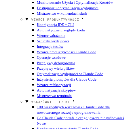
Monitorowanie Użycia i Optymalizacja Kosztów
Dostrajanie i optymalizacja wydajności
Mistrzostwo w komendach slash
WZORCE PRODUKTYWNOŚCI
Koordynacja IDE + CLI
Automatyczne przeglądy kodu
Wzorce wdrażania
Sztuczki wydajności
Integracja testów
Wzorce produktywności Claude Code
Operacje wsadowe
Przepływy debugowania
Przepływy wielu plików
Optymalizacja wydajności w Claude Code
Inżynieria promptów dla Claude Code
Wzorce refaktoryzacji
Automatyzacja skryptów
Mistrzostwo terminala
WSKAZÓWKI I TRIKI
100 niezbędnych wskazówek Claude Code dla
nowoczesnego rozwoju oprogramowania
Co Claude Code potrafi, a czego jeszcze nie próbowałeś
Nowe
Konfiguracja i ustawienia Claude Code