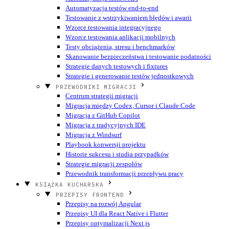
Automatyzacja testów end-to-end
Testowanie z wstrzykiwaniem błędów i awarii
Wzorce testowania integracyjnego
Wzorce testowania aplikacji mobilnych
Testy obciążenia, stresu i benchmarków
Skanowanie bezpieczeństwa i testowanie podatności
Strategie danych testowych i fixtures
Strategie i generowanie testów jednostkowych
PRZEWODNIKI MIGRACJI
Centrum strategii migracji
Migracja między Codex, Cursor i Claude Code
Migracja z GitHub Copilot
Migracja z tradycyjnych IDE
Migracja z Windsurf
Playbook konwersji projektu
Historie sukcesu i studia przypadków
Strategie migracji zespołów
Przewodnik transformacji przepływu pracy
KSIĄŻKA KUCHARSKA
PRZEPISY FRONTEND
Przepisy na rozwój Angular
Przepisy UI dla React Native i Flutter
Przepisy optymalizacji Next.js