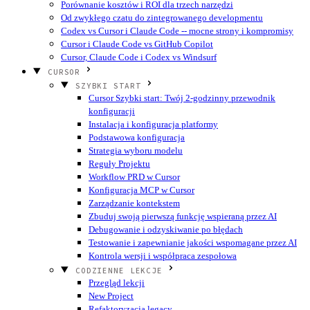
Porównanie kosztów i ROI dla trzech narzędzi
Od zwykłego czatu do zintegrowanego developmentu
Codex vs Cursor i Claude Code -- mocne strony i kompromisy
Cursor i Claude Code vs GitHub Copilot
Cursor, Claude Code i Codex vs Windsurf
CURSOR
SZYBKI START
Cursor Szybki start: Twój 2-godzinny przewodnik
konfiguracji
Instalacja i konfiguracja platformy
Podstawowa konfiguracja
Strategia wyboru modelu
Reguły Projektu
Workflow PRD w Cursor
Konfiguracja MCP w Cursor
Zarządzanie kontekstem
Zbuduj swoją pierwszą funkcję wspieraną przez AI
Debugowanie i odzyskiwanie po błędach
Testowanie i zapewnianie jakości wspomagane przez AI
Kontrola wersji i współpraca zespołowa
CODZIENNE LEKCJE
Przegląd lekcji
New Project
Refaktoryzacja legacy