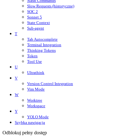
Slash Commands
Slow Requests (historyczne)
SOC 2
Sonnet 5
State Context
Sub-agent
T
Tab Autocomplete
Terminal Integration
Thinking Tokens
Token
Tool Use
U
Ultrathink
V
Version Control Integration
Vim Mode
W
Worktree
Workspace
Y
YOLO Mode
Szybka nawigacja
Odblokuj pełny dostęp