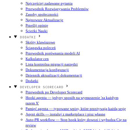
Najczęściej zadawane pytania
Przewodnik Rozwiązywania Problemów
Zasoby społeczności
Najnowsze Aktualizacje
Prześlij opinię
Ścieżki Nauki
DODATKI
Skróty klawiszowe
Ściągawka poleceń
Przewodnik porównania modeli AI
Kalkulator cen
Lista kontrolna migracji narzędzi
Dokumentacja konfiguracji
Dziennik aktualizacji dokumentacji
Dodatki
DEVELOPER SCORECARD
Przewodnik po Developer Scorecard
Hooki agenta — jedyny sposób na wymuszenie 'za każdym
razem X'
Pamięć agenta — typowane wpisy, które przeżywają każdą sesję
Agent skills — instaluj z marketplace i pisz własne
Auto-PR workflow — Stop hook który dowozi i wybudza Cię na
review