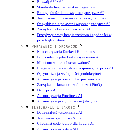
Rozwój API z AI
Standardy bezpieczeństwa i zgodność
Bramy jakości kodu wspomagane przez AI
Testowanie obciążenia i analiza wydajności
Odzyskiwanie po awarii wspomagane przez AI
Zarządzanie kosztami narzędzi AI
Przepływy pracy bezpieczeństwa i zgodności w
przedsiębiorstwie
WDRAŻANIE I OPERACJE
Konteneryzacja Docker i Kubernetes
Infrastruktura jako kod z asystentami AI
Monitorowanie i obserwowalność
Reagowanie na incydenty wspomagane przez AI
Optymalizacja wydajności produkcyjnej
Automatyzacja operacji bezpieczeństwa
Zarządzanie kosztami w chmurze i FinOps
DevOps z AI
Automatyzacja Pipeline z AI
Automatyzacja zgodności regulacyjnej
TESTOWANIE I JAKOŚĆ
Doskonałość testowania z AI
Testowanie zgodności A11y
Checklist code review dla kodu z AI
Automatyzacja testów API