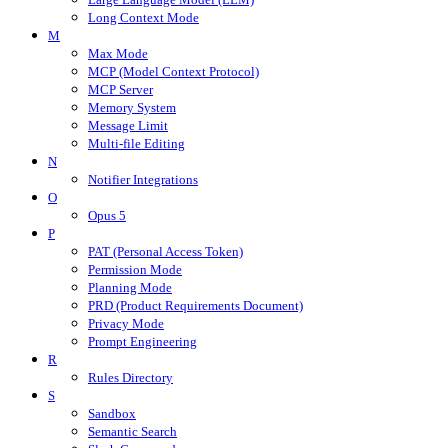
Long Context Mode
M
Max Mode
MCP (Model Context Protocol)
MCP Server
Memory System
Message Limit
Multi-file Editing
N
Notifier Integrations
O
Opus 5
P
PAT (Personal Access Token)
Permission Mode
Planning Mode
PRD (Product Requirements Document)
Privacy Mode
Prompt Engineering
R
Rules Directory
S
Sandbox
Semantic Search