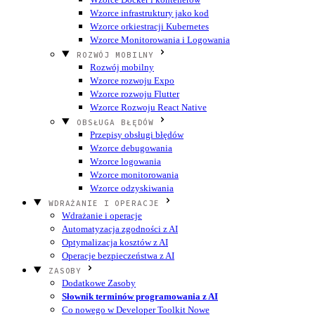
Wzorce infrastruktury jako kod
Wzorce orkiestracji Kubernetes
Wzorce Monitorowania i Logowania
ROZWÓJ MOBILNY
Rozwój mobilny
Wzorce rozwoju Expo
Wzorce rozwoju Flutter
Wzorce Rozwoju React Native
OBSŁUGA BŁĘDÓW
Przepisy obsługi błędów
Wzorce debugowania
Wzorce logowania
Wzorce monitorowania
Wzorce odzyskiwania
WDRAŻANIE I OPERACJE
Wdrażanie i operacje
Automatyzacja zgodności z AI
Optymalizacja kosztów z AI
Operacje bezpieczeństwa z AI
ZASOBY
Dodatkowe Zasoby
Słownik terminów programowania z AI
Co nowego w Developer Toolkit
Nowe