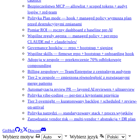
cadence
Bezpieczeństwo MCP — allowlist + scoped tokens + audyt
logów + red-team
Polityka Plan mode — hook + managed policy wymusza plan
przed destrukcyjnymi zmianami
Pomiar ROI — roczny dashboard z baseline pre-AI
Wspólne reguły agenta — managed policy + per-repo
CLAUDE.md + .claude/rules/
Governance hooków — repo + bootstrap + signing
Wspólne skills — firmowe repo + bootstrap + onboarding hook
Adopcja w zespole — przekroczenie 70% odblokowuje
compounding
Billing zespołowy — Team/Enterprise z centralnym audytem
Tier 2 w zespole — zmierzona równoległość z rozwiązanymi
merge patterns
Automatyzacja review PR — layered AI reviewers + ultrareview
Polityka vibe-coding — per-tier z kryteriami przejścia
Tier 3 overnight — kuratorowany backlog + scheduled + review-
on-arrival
Polityka narzędzi — standaryzowany stack + proces wyjątków
Zarządzanie vendor risk — multi-vendor + abstrakcja + DR plan
GitHub
X
Discord
Wybierz motyw
Wybierz język