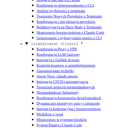
Konfiguracja obserwowalności z CLI
Analiza wydajności z terminala
Tworzenie Nowych Projektów z Terminala
Konfiguracja i inicjalizacja projektów
Refaktoryzacja na Dużą Skalę z Terminala
Skanowanie bezpieczeństwa z Claude Code
Generowanie i wykonywanie testów z CLI
ZAAWANSOWANE TECHNIKI
Konfiguracja Proxy i VPN
Konfiguracja LLM Gateway
Integracja z GitHub Actions
Kontrola kosztów w przedsiębiorstwie
Zaawansowane techniki
Agent View: claude agents
Integracja CI/CD i automatyzacja
Tworzenie poleceń niestandardowych
Niestandardowe Subagenty
Konfiguracja kontenerów deweloperskich
Dynamiczne przepływy pracy i ultracode
Integracja korporacyjna i bezpieczeństwo
Workflow z /goal
Mistrzostwo w systemie hooków
System Pamięci Claude Code