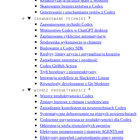
Refaktoryzacja na dużą skalę z Worktree
Skanowanie bezpieczeństwa z Codex
Generowanie i uruchamianie testów z Codex
ZAAWANSOWANE TECHNIKI
Zaawansowane techniki Codex
Mistrzostwo Codex w ChatGPT desktop
Zaplanowane cykliczne automatyzacje
Środowiska wykonawcze w chmurze
Budowanie z Codex SDK
Kredyty, limity użycia i optymalizacja kosztów
Zarządzanie enterprise i zgodność
Codex GitHub Action
Tryb bezgłowy i nieinteraktywny
Integracja workflow ze Slackiem i Linear
Równoległy development z Git Worktree
WZORCE PRODUKTYWNOŚCI
Wzorce produktywności Codex
Zmiany hurtowe z chmurą i worktree'ami
Zarządzanie kontekstem na powierzchniach Codex
Systematyczne debugowanie na różnych powierzchniach
Codzienne przyspieszacze produktywności dla Codex
Orkiestracja wielu równoległych agentów
Efektywne promptowanie i strategie AGENTS.md
Efektywny przegląd i zatwierdzanie pracy agenta