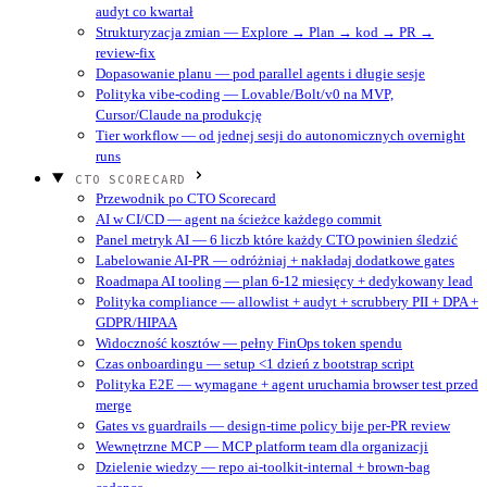
audyt co kwartał
Strukturyzacja zmian — Explore → Plan → kod → PR →
review-fix
Dopasowanie planu — pod parallel agents i długie sesje
Polityka vibe-coding — Lovable/Bolt/v0 na MVP,
Cursor/Claude na produkcję
Tier workflow — od jednej sesji do autonomicznych overnight
runs
CTO SCORECARD
Przewodnik po CTO Scorecard
AI w CI/CD — agent na ścieżce każdego commit
Panel metryk AI — 6 liczb które każdy CTO powinien śledzić
Labelowanie AI-PR — odróżniaj + nakładaj dodatkowe gates
Roadmapa AI tooling — plan 6-12 miesięcy + dedykowany lead
Polityka compliance — allowlist + audyt + scrubbery PII + DPA +
GDPR/HIPAA
Widoczność kosztów — pełny FinOps token spendu
Czas onboardingu — setup <1 dzień z bootstrap script
Polityka E2E — wymagane + agent uruchamia browser test przed
merge
Gates vs guardrails — design-time policy bije per-PR review
Wewnętrzne MCP — MCP platform team dla organizacji
Dzielenie wiedzy — repo ai-toolkit-internal + brown-bag