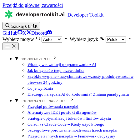
Przejdź do głównej zawartości
developertoolkit.ai
Developer Toolkit
Szukaj
Ctrl
K
GitHub
X
Discord
Wybierz motyw
Wybierz język
WPROWADZENIE
Witamy w rewolucji programowania z AI
Jak korzystać z tego przewodnika
Szybkie wygrane - natychmiastowe wzrosty produktywności w
pierwsze 24 godziny
Co je wyróżnia
Dlaczego narzędzia AI do kodowania? Zmiana paradygmatu
PORÓWNANIE NARZĘDZI
Przegląd porównania narzędzi
Alternatywne IDE i powłoki dla agentów
Strategie optymalizacji tokenów i limitów użycia
Cursor vs Claude Code -- Kiedy użyć którego
Szczegółowe porównanie możliwości trzech narzędzi
Przejście z innych narzędzi -- Framework decyzyjny