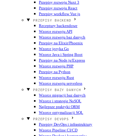
Przepisy rozwoju Nuxt 3
Przepisy rozwoju React
Przepisy workflow Vue.js
PRZEPISY BACKEND
Receptury backendowe
Wzorce rozwoju API
Wzorce rozwoju baz danych
Przepisy na Elixir/Phoenix
Wzorce języka Go
Wzorce Java i Spring Boot
Przepisy na Node.js/Express
Wzorce rozwoju PHP
Przepisy na Python
Wzorce rozwoju Rust
Wzorce rozwoju serverless
PRZEPISY BAZY DANYCH
Wzorce migracji baz danych
Wzorce i strategie NoSQL
Najlepsze praktyki ORM
Wzorce optymalizacji SQL
PRZEPISY DEVOPS
Przepisy DevOps i infrastruktury
Wzorce Pipeline CI/CD
Wzorce Docker i kontenerów