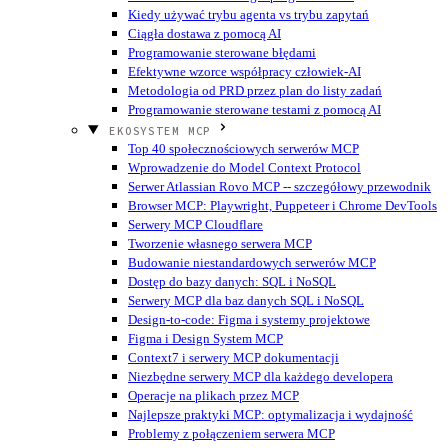
Kiedy używać trybu agenta vs trybu zapytań
Ciągła dostawa z pomocą AI
Programowanie sterowane błędami
Efektywne wzorce współpracy człowiek-AI
Metodologia od PRD przez plan do listy zadań
Programowanie sterowane testami z pomocą AI
EKOSYSTEM MCP
Top 40 społecznościowych serwerów MCP
Wprowadzenie do Model Context Protocol
Serwer Atlassian Rovo MCP -- szczegółowy przewodnik
Browser MCP: Playwright, Puppeteer i Chrome DevTools
Serwery MCP Cloudflare
Tworzenie własnego serwera MCP
Budowanie niestandardowych serwerów MCP
Dostęp do bazy danych: SQL i NoSQL
Serwery MCP dla baz danych SQL i NoSQL
Design-to-code: Figma i systemy projektowe
Figma i Design System MCP
Context7 i serwery MCP dokumentacji
Niezbędne serwery MCP dla każdego developera
Operacje na plikach przez MCP
Najlepsze praktyki MCP: optymalizacja i wydajność
Problemy z połączeniem serwera MCP