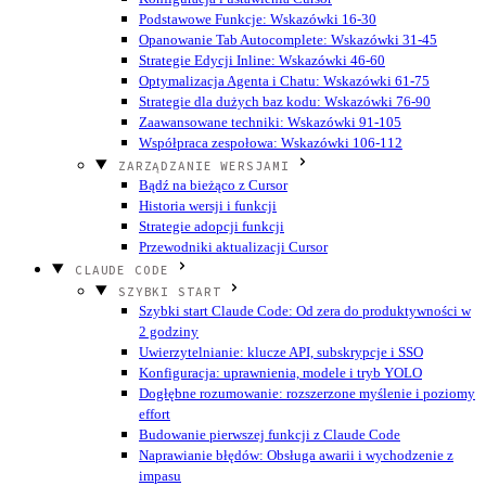
Podstawowe Funkcje: Wskazówki 16-30
Opanowanie Tab Autocomplete: Wskazówki 31-45
Strategie Edycji Inline: Wskazówki 46-60
Optymalizacja Agenta i Chatu: Wskazówki 61-75
Strategie dla dużych baz kodu: Wskazówki 76-90
Zaawansowane techniki: Wskazówki 91-105
Współpraca zespołowa: Wskazówki 106-112
ZARZĄDZANIE WERSJAMI
Bądź na bieżąco z Cursor
Historia wersji i funkcji
Strategie adopcji funkcji
Przewodniki aktualizacji Cursor
CLAUDE CODE
SZYBKI START
Szybki start Claude Code: Od zera do produktywności w
2 godziny
Uwierzytelnianie: klucze API, subskrypcje i SSO
Konfiguracja: uprawnienia, modele i tryb YOLO
Dogłębne rozumowanie: rozszerzone myślenie i poziomy
effort
Budowanie pierwszej funkcji z Claude Code
Naprawianie błędów: Obsługa awarii i wychodzenie z
impasu