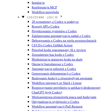
Instalacja
Konfiguracja MCP
Workflow przeglądu
CODZIENNE LEKCJE
20 scenariuszy z Codex w praktyce
Rozwój API z Codex
Projektowanie systemów z Codex
Zaplanowana automatyzacja zadań z Codex
Debugowanie z Codex na wielu powierzchniach
CI/CD z Codex GitHub Action
Przegląd kodu wspomagany AI z /review
Zrozumienie baz kodu z Codex
Modernizacja starszego kodu na skalę
Operacje bazodanowe z Codex
Automatyzacja wdrożeń z Codex
Generowanie dokumentacji z Codex
Budowanie funkcji z równoległymi agentami
Workflow integracji ze Slack i Linear
Rozpoczynanie projektów w aplikacji desktopowej
ChatGPT (tryb Codex)
Wieloagentowa równoległa praca nad funkcjami
Optymalizacja wydajności z Codex
Workflow automatyzacji Pull Request