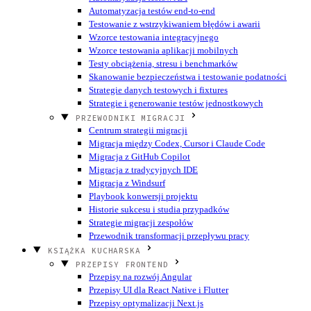
Automatyzacja testów end-to-end
Testowanie z wstrzykiwaniem błędów i awarii
Wzorce testowania integracyjnego
Wzorce testowania aplikacji mobilnych
Testy obciążenia, stresu i benchmarków
Skanowanie bezpieczeństwa i testowanie podatności
Strategie danych testowych i fixtures
Strategie i generowanie testów jednostkowych
PRZEWODNIKI MIGRACJI
Centrum strategii migracji
Migracja między Codex, Cursor i Claude Code
Migracja z GitHub Copilot
Migracja z tradycyjnych IDE
Migracja z Windsurf
Playbook konwersji projektu
Historie sukcesu i studia przypadków
Strategie migracji zespołów
Przewodnik transformacji przepływu pracy
KSIĄŻKA KUCHARSKA
PRZEPISY FRONTEND
Przepisy na rozwój Angular
Przepisy UI dla React Native i Flutter
Przepisy optymalizacji Next.js