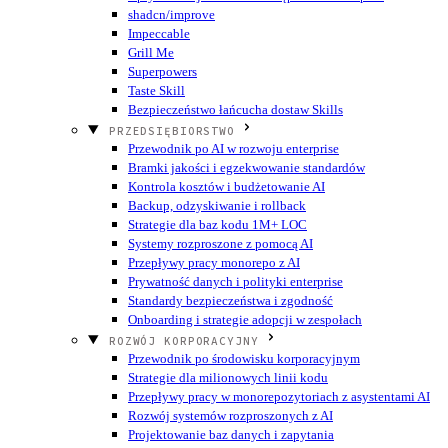
shadcn/improve
Impeccable
Grill Me
Superpowers
Taste Skill
Bezpieczeństwo łańcucha dostaw Skills
PRZEDSIĘBIORSTWO
Przewodnik po AI w rozwoju enterprise
Bramki jakości i egzekwowanie standardów
Kontrola kosztów i budżetowanie AI
Backup, odzyskiwanie i rollback
Strategie dla baz kodu 1M+ LOC
Systemy rozproszone z pomocą AI
Przepływy pracy monorepo z AI
Prywatność danych i polityki enterprise
Standardy bezpieczeństwa i zgodność
Onboarding i strategie adopcji w zespołach
ROZWÓJ KORPORACYJNY
Przewodnik po środowisku korporacyjnym
Strategie dla milionowych linii kodu
Przepływy pracy w monorepozytoriach z asystentami AI
Rozwój systemów rozproszonych z AI
Projektowanie baz danych i zapytania