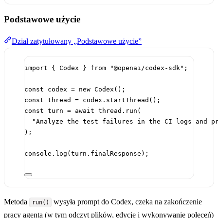
Podstawowe użycie
Dział zatytułowany „Podstawowe użycie”
import
 { Codex } 
from
"@openai/codex-sdk"
;
const
codex
=
new
Codex
();
const
thread
=
 codex.
startThread
();
const
turn
=
await
 thread.
run
(
"Analyze the test failures in the CI logs and p
);
console.
log
(turn.finalResponse);
Metoda
wysyła prompt do Codex, czeka na zakończenie
run()
pracy agenta (w tym odczyt plików, edycje i wykonywanie poleceń)