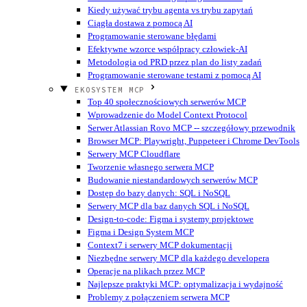
Kiedy używać trybu agenta vs trybu zapytań
Ciągła dostawa z pomocą AI
Programowanie sterowane błędami
Efektywne wzorce współpracy człowiek-AI
Metodologia od PRD przez plan do listy zadań
Programowanie sterowane testami z pomocą AI
EKOSYSTEM MCP
Top 40 społecznościowych serwerów MCP
Wprowadzenie do Model Context Protocol
Serwer Atlassian Rovo MCP -- szczegółowy przewodnik
Browser MCP: Playwright, Puppeteer i Chrome DevTools
Serwery MCP Cloudflare
Tworzenie własnego serwera MCP
Budowanie niestandardowych serwerów MCP
Dostęp do bazy danych: SQL i NoSQL
Serwery MCP dla baz danych SQL i NoSQL
Design-to-code: Figma i systemy projektowe
Figma i Design System MCP
Context7 i serwery MCP dokumentacji
Niezbędne serwery MCP dla każdego developera
Operacje na plikach przez MCP
Najlepsze praktyki MCP: optymalizacja i wydajność
Problemy z połączeniem serwera MCP