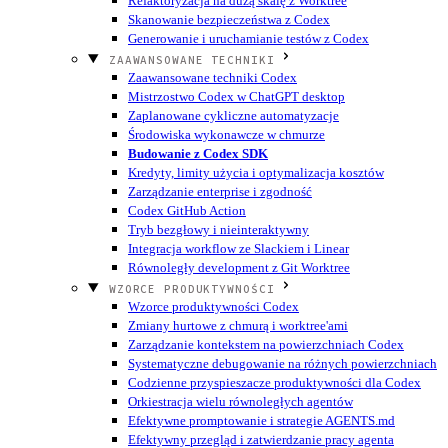
Refaktoryzacja na dużą skalę z Worktree
Skanowanie bezpieczeństwa z Codex
Generowanie i uruchamianie testów z Codex
ZAAWANSOWANE TECHNIKI
Zaawansowane techniki Codex
Mistrzostwo Codex w ChatGPT desktop
Zaplanowane cykliczne automatyzacje
Środowiska wykonawcze w chmurze
Budowanie z Codex SDK
Kredyty, limity użycia i optymalizacja kosztów
Zarządzanie enterprise i zgodność
Codex GitHub Action
Tryb bezgłowy i nieinteraktywny
Integracja workflow ze Slackiem i Linear
Równoległy development z Git Worktree
WZORCE PRODUKTYWNOŚCI
Wzorce produktywności Codex
Zmiany hurtowe z chmurą i worktree'ami
Zarządzanie kontekstem na powierzchniach Codex
Systematyczne debugowanie na różnych powierzchniach
Codzienne przyspieszacze produktywności dla Codex
Orkiestracja wielu równoległych agentów
Efektywne promptowanie i strategie AGENTS.md
Efektywny przegląd i zatwierdzanie pracy agenta