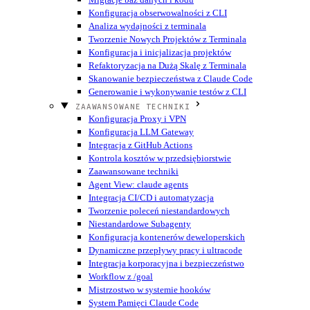
Konfiguracja obserwowalności z CLI
Analiza wydajności z terminala
Tworzenie Nowych Projektów z Terminala
Konfiguracja i inicjalizacja projektów
Refaktoryzacja na Dużą Skalę z Terminala
Skanowanie bezpieczeństwa z Claude Code
Generowanie i wykonywanie testów z CLI
ZAAWANSOWANE TECHNIKI
Konfiguracja Proxy i VPN
Konfiguracja LLM Gateway
Integracja z GitHub Actions
Kontrola kosztów w przedsiębiorstwie
Zaawansowane techniki
Agent View: claude agents
Integracja CI/CD i automatyzacja
Tworzenie poleceń niestandardowych
Niestandardowe Subagenty
Konfiguracja kontenerów deweloperskich
Dynamiczne przepływy pracy i ultracode
Integracja korporacyjna i bezpieczeństwo
Workflow z /goal
Mistrzostwo w systemie hooków
System Pamięci Claude Code