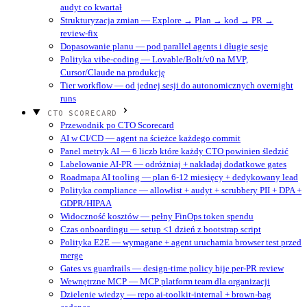
audyt co kwartał
Strukturyzacja zmian — Explore → Plan → kod → PR →
review-fix
Dopasowanie planu — pod parallel agents i długie sesje
Polityka vibe-coding — Lovable/Bolt/v0 na MVP,
Cursor/Claude na produkcję
Tier workflow — od jednej sesji do autonomicznych overnight
runs
CTO SCORECARD
Przewodnik po CTO Scorecard
AI w CI/CD — agent na ścieżce każdego commit
Panel metryk AI — 6 liczb które każdy CTO powinien śledzić
Labelowanie AI-PR — odróżniaj + nakładaj dodatkowe gates
Roadmapa AI tooling — plan 6-12 miesięcy + dedykowany lead
Polityka compliance — allowlist + audyt + scrubbery PII + DPA +
GDPR/HIPAA
Widoczność kosztów — pełny FinOps token spendu
Czas onboardingu — setup <1 dzień z bootstrap script
Polityka E2E — wymagane + agent uruchamia browser test przed
merge
Gates vs guardrails — design-time policy bije per-PR review
Wewnętrzne MCP — MCP platform team dla organizacji
Dzielenie wiedzy — repo ai-toolkit-internal + brown-bag