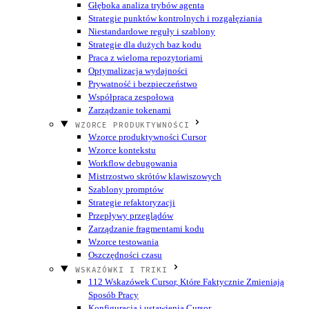
Głęboka analiza trybów agenta
Strategie punktów kontrolnych i rozgałęziania
Niestandardowe reguły i szablony
Strategie dla dużych baz kodu
Praca z wieloma repozytoriami
Optymalizacja wydajności
Prywatność i bezpieczeństwo
Współpraca zespołowa
Zarządzanie tokenami
WZORCE PRODUKTYWNOŚCI
Wzorce produktywności Cursor
Wzorce kontekstu
Workflow debugowania
Mistrzostwo skrótów klawiszowych
Szablony promptów
Strategie refaktoryzacji
Przepływy przeglądów
Zarządzanie fragmentami kodu
Wzorce testowania
Oszczędności czasu
WSKAZÓWKI I TRIKI
112 Wskazówek Cursor, Które Faktycznie Zmieniają
Sposób Pracy
Konfiguracja i ustawienia Cursor