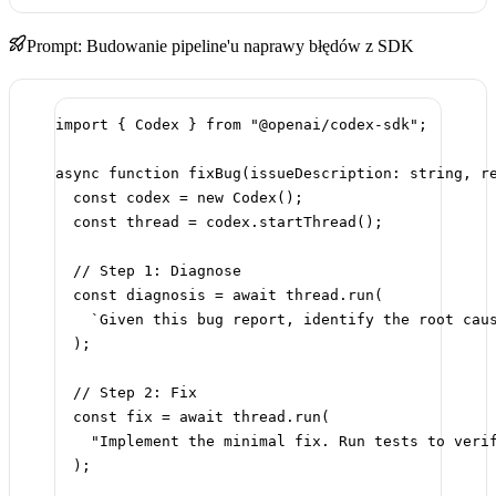
Prompt: Budowanie pipeline'u naprawy błędów z SDK
import
 { Codex } 
from
"@openai/codex-sdk"
;
async
function
fixBug
(
issueDescription
:
string
, 
r
const
codex
=
new
Codex
();
const
thread
=
 codex.
startThread
();
// Step 1: Diagnose
const
diagnosis
=
await
 thread.
run
(
`Given this bug report, identify the root cau
);
// Step 2: Fix
const
fix
=
await
 thread.
run
(
"Implement the minimal fix. Run tests to veri
);