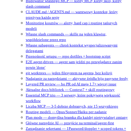
Budowanie własnego MCP — kiedy MCP, kiedy skill, kiedy
slash command
CLAUDE.md / AGENTS.md — warstwowy kontekst, który
przeżywa każdą sesję
Monitoring kosztów — alerty, hard cap i routing tańszych
modeli
Własne slash commands — skille na jeden klawisz,
współdzielone przez repo
Własne subagents — chroń kontekst wyspecjalizowanymi
delegatami
Przenośność setupu — repo dotfiles + bootstrap script
E2E agent-driven — agent sam jeździ po przeglądarce zanim
powie 'done'
git worktrees — jeden filesystem na agenta, bez kolizji
Nadążanie za narzędziami — aktywne źródła biją pasywne feedy
Layered PR review — bo PR od AI mają 1.7× więcej issue
Aktualne docs bibliotek — Context7 + skill routingowy
Essential MCP trio — 3 serwery, które pokrywają większość
workflow
Liczba MCP — 3-5 dobrze dobranych, nie 15 wszystkiego
Routing modeli — Opus/Sonnet/Haiku per zadanie
Plan mode — domyślna bramka dla każdej nietrywialnej zmiany
Główne narzędzie AI — przejście na terminal/agent‑first
Zarządzanie sekretami — 1Password/doppler + scoped tokens +