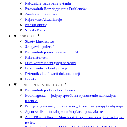
Najczęściej zadawane pytania
Przewodnik Rozwiązywania Problemów
Zasoby społeczności
Najnowsze Aktualizacje
Prześlij opinię
Ścieżki Nauki
DODATKI
Skróty klawiszowe
Ściągawka poleceń
Przewodnik porównania modeli AI
Kalkulator cen
Lista kontrolna migracji narzędzi
Dokumentacja konfiguracji
Dziennik aktualizacji dokumentacji
Dodatki
DEVELOPER SCORECARD
Przewodnik po Developer Scorecard
Hooki agenta — jedyny sposób na wymuszenie 'za każdym
razem X'
Pamięć agenta — typowane wpisy, które przeżywają każdą sesję
Agent skills — instaluj z marketplace i pisz własne
Auto-PR workflow — Stop hook który dowozi i wybudza Cię na
review