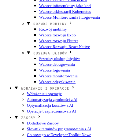
Wzorce infrastruktury jako kod
Wzorce orkiestracji Kubernetes
Wzorce Monitorowania i Logowania
ROZWÓJ MOBILNY
Rozwój mobilny
Wzorce rozwoju Expo
Wzorce rozwoju Flutter
Wzorce Rozwoju React Native
OBSŁUGA BŁĘDÓW
Przepisy obsługi błędów
Wzorce debugowania
Wzorce logowania
Wzorce monitorowania
Wzorce odzyskiwania
WDRAŻANIE I OPERACJE
Wdrażanie i operacje
Automatyzacja zgodności z AI
Optymalizacja kosztów z AI
Operacje bezpieczeństwa z AI
ZASOBY
Dodatkowe Zasoby
Słownik terminów programowania z AI
Co nowego w Developer Toolkit
Nowe