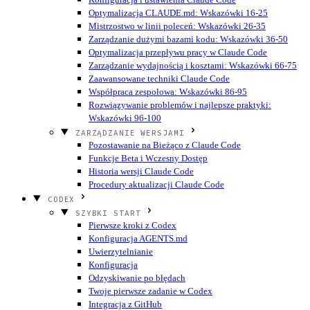
Optymalizacja CLAUDE.md: Wskazówki 16-25
Mistrzostwo w linii poleceń: Wskazówki 26-35
Zarządzanie dużymi bazami kodu: Wskazówki 36-50
Optymalizacja przepływu pracy w Claude Code
Zarządzanie wydajnością i kosztami: Wskazówki 66-75
Zaawansowane techniki Claude Code
Współpraca zespołowa: Wskazówki 86-95
Rozwiązywanie problemów i najlepsze praktyki:
Wskazówki 96-100
ZARZĄDZANIE WERSJAMI
Pozostawanie na Bieżąco z Claude Code
Funkcje Beta i Wczesny Dostęp
Historia wersji Claude Code
Procedury aktualizacji Claude Code
CODEX
SZYBKI START
Pierwsze kroki z Codex
Konfiguracja AGENTS.md
Uwierzytelnianie
Konfiguracja
Odzyskiwanie po błędach
Twoje pierwsze zadanie w Codex
Integracja z GitHub