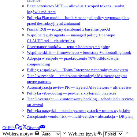
cadence
Bezpieczeństwo MCP — allowlist + scoped tokens + audyt
logów + red-team
Polityka Plan mode — hook + managed policy wymusza plan
przed destrukcyjnymi zmianami
Pomiar ROI — roczny dashboard z baseline pre-AI
Wspólne reguły agenta — managed policy + per-repo
CLAUDE.md + .claude/rules/
Governance hooków — repo + bootstrap + signing
Wspólne skills — firmowe repo + bootstrap + onboarding hook
Adopcja w zespole — przekroczenie 70% odblokowuje
compounding
Billing zespołowy — Team/Enterprise z centralnym audytem
Tier 2 w zespole — zmierzona równoległość z rozwiązanymi
merge patterns
Automatyzacja review PR — layered AI reviewers + ultrareview
Polityka vibe-coding — per-tier z kryteriami przejścia
Tier 3 overnight — kuratorowany backlog + scheduled + review-
on-arrival
Polityka narzędzi — standaryzowany stack + proces wyjątków
Zarządzanie vendor risk — multi-vendor + abstrakcja + DR plan
GitHub
X
Discord
Wybierz motyw
Wybierz język