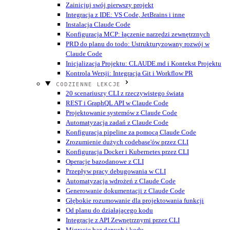
Zainicjuj swój pierwszy projekt
Integracja z IDE: VS Code, JetBrains i inne
Instalacja Claude Code
Konfiguracja MCP: łączenie narzędzi zewnętrznych
PRD do planu do todo: Ustrukturyzowany rozwój w
Claude Code
Inicjalizacja Projektu: CLAUDE.md i Kontekst Projektu
Kontrola Wersji: Integracja Git i Workflow PR
CODZIENNE LEKCJE
20 scenariuszy CLI z rzeczywistego świata
REST i GraphQL API w Claude Code
Projektowanie systemów z Claude Code
Automatyzacja zadań z Claude Code
Konfiguracja pipeline za pomocą Claude Code
Zrozumienie dużych codebase'ów przez CLI
Konfiguracja Docker i Kubernetes przez CLI
Operacje bazodanowe z CLI
Przepływ pracy debugowania w CLI
Automatyzacja wdrożeń z Claude Code
Generowanie dokumentacji z Claude Code
Głębokie rozumowanie dla projektowania funkcji
Od planu do działającego kodu
Integracje z API Zewnętrznymi przez CLI
Migracje baz danych i kodu