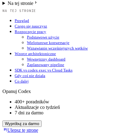
Na tej stronie
NA TEJ STRONIE
Przegląd
Czego się nauczysz
Rozpoczęcie pracy
Podstawowe użycie
Wieloturowe konwersacje
Wznawianie wcześniejszych wątków
Wzorce architektoniczne
Wewnętrzny dashboard
Zaplanowany pipeline
SDK vs codex exec vs Cloud Tasks
Gdy coś nie działa
Co dalej
Opanuj Codex
400+ poradników
Aktualizacje co tydzień
7 dni za darmo
Wypróbuj za darmo
Ulepsz tę stronę