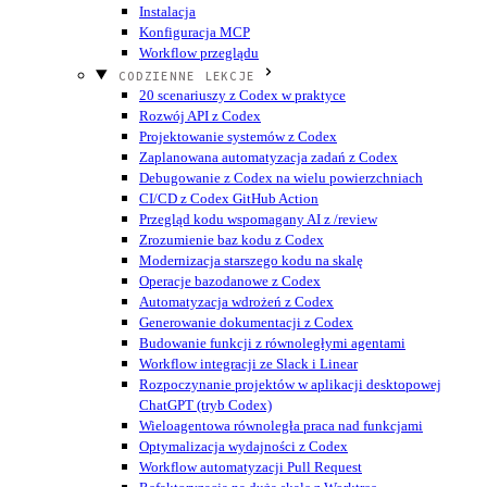
Instalacja
Konfiguracja MCP
Workflow przeglądu
CODZIENNE LEKCJE
20 scenariuszy z Codex w praktyce
Rozwój API z Codex
Projektowanie systemów z Codex
Zaplanowana automatyzacja zadań z Codex
Debugowanie z Codex na wielu powierzchniach
CI/CD z Codex GitHub Action
Przegląd kodu wspomagany AI z /review
Zrozumienie baz kodu z Codex
Modernizacja starszego kodu na skalę
Operacje bazodanowe z Codex
Automatyzacja wdrożeń z Codex
Generowanie dokumentacji z Codex
Budowanie funkcji z równoległymi agentami
Workflow integracji ze Slack i Linear
Rozpoczynanie projektów w aplikacji desktopowej
ChatGPT (tryb Codex)
Wieloagentowa równoległa praca nad funkcjami
Optymalizacja wydajności z Codex
Workflow automatyzacji Pull Request