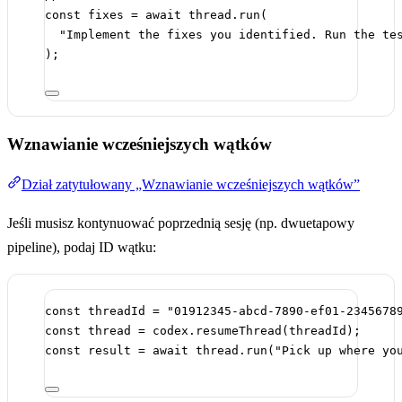
const
fixes
=
await
 thread.
run
(
"Implement the fixes you identified. Run the te
);
Wznawianie wcześniejszych wątków
Dział zatytułowany „Wznawianie wcześniejszych wątków”
Jeśli musisz kontynuować poprzednią sesję (np. dwuetapowy
pipeline), podaj ID wątku:
const
threadId
=
"01912345-abcd-7890-ef01-2345678
const
thread
=
 codex.
resumeThread
(threadId);
const
result
=
await
 thread.
run
(
"Pick up where yo