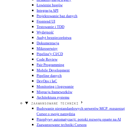
Łowienie bugów
Integracja API
Projektowanie baz danych
Frontend UI
Testowanie i TDD
Wydajność
Audyt bezpieczeństwa
Dokumentacja
Mikroserwisy
Pipeline'y CI/CD
Code Review
Pair Programming
Mobile Development
Pipeline danych
DevOps i IaC
Monitoring i logowanie
Migracja frameworków
Architektura systemu
ZAAWANSOWANE TECHNIKI
Budowanie niestandardowych serwerów MCP: rozszerzaj
Cursor o swoje narzędzia
Przepływy automatyzacji: potoki rozwoju oparte na AI
Zaawansowane techniki Cursora