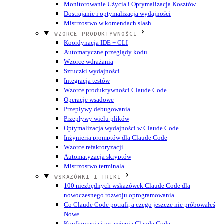
Monitorowanie Użycia i Optymalizacja Kosztów
Dostrajanie i optymalizacja wydajności
Mistrzostwo w komendach slash
WZORCE PRODUKTYWNOŚCI
Koordynacja IDE + CLI
Automatyczne przeglądy kodu
Wzorce wdrażania
Sztuczki wydajności
Integracja testów
Wzorce produktywności Claude Code
Operacje wsadowe
Przepływy debugowania
Przepływy wielu plików
Optymalizacja wydajności w Claude Code
Inżynieria promptów dla Claude Code
Wzorce refaktoryzacji
Automatyzacja skryptów
Mistrzostwo terminala
WSKAZÓWKI I TRIKI
100 niezbędnych wskazówek Claude Code dla
nowoczesnego rozwoju oprogramowania
Co Claude Code potrafi, a czego jeszcze nie próbowałeś
Nowe
Konfiguracja i ustawienia Claude Code