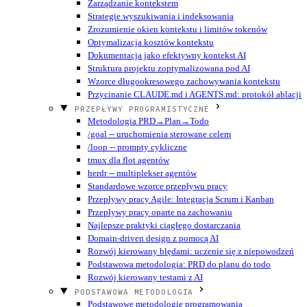
Zarządzanie kontekstem
Strategie wyszukiwania i indeksowania
Zrozumienie okien kontekstu i limitów tokenów
Optymalizacja kosztów kontekstu
Dokumentacja jako efektywny kontekst AI
Struktura projektu zoptymalizowana pod AI
Wzorce długookresowego zachowywania kontekstu
Przycinanie CLAUDE.md i AGENTS.md: protokół ablacji
PRZEPŁYWY PROGRAMISTYCZNE
Metodologia PRD→Plan→Todo
/goal -- uruchomienia sterowane celem
/loop -- prompty cykliczne
tmux dla flot agentów
herdr -- multiplekser agentów
Standardowe wzorce przepływu pracy
Przepływy pracy Agile: Integracja Scrum i Kanban
Przepływy pracy oparte na zachowaniu
Najlepsze praktyki ciągłego dostarczania
Domain-driven design z pomocą AI
Rozwój kierowany błędami: uczenie się z niepowodzeń
Podstawowa metodologia: PRD do planu do todo
Rozwój kierowany testami z AI
PODSTAWOWA METODOLOGIA
Podstawowe metodologie programowania