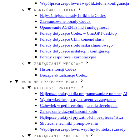
Współpraca zespołowa i współdzielona konfiguracja
WSKAZÓWKI I TRIKI
Najważniejsze porady i triki dla Codex
Zaawansowane porady Codex
Opanowanie AGENTS.md i umiejętności
Porady dotyczące Codex w ChatGPT desktop
Porady dotyczące CLI i komend slash
Porady dotyczące środowiska chmurowego
Porady dotyczące instalacji i konfiguracji
Porady zespołowe i korporacyjne
ZARZĄDZANIE WERSJAMI
Historia wersji Codex
Bieżące aktualizacje Codex
WSPÓLNE PRZEPŁYWY PRACY
NAJLEPSZE PRAKTYKI
Najlepsze praktyki dla programowania z pomocą AI
Wybór właściwego trybu: agent vs zapytanie
Człowiek w pętli: ewoluująca rola developera
Zarządzanie dużymi bazami kodu
Najlepsze praktyki prywatności i bezpieczeństwa
Skuteczne techniki promptowania
Współpraca zespołowa: wspólny kontekst i zasady
ZARZĄDZANIE KONTEKSTEM