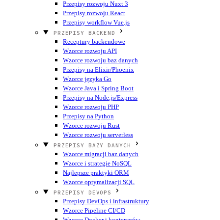
Przepisy rozwoju Nuxt 3
Przepisy rozwoju React
Przepisy workflow Vue.js
PRZEPISY BACKEND
Receptury backendowe
Wzorce rozwoju API
Wzorce rozwoju baz danych
Przepisy na Elixir/Phoenix
Wzorce języka Go
Wzorce Java i Spring Boot
Przepisy na Node.js/Express
Wzorce rozwoju PHP
Przepisy na Python
Wzorce rozwoju Rust
Wzorce rozwoju serverless
PRZEPISY BAZY DANYCH
Wzorce migracji baz danych
Wzorce i strategie NoSQL
Najlepsze praktyki ORM
Wzorce optymalizacji SQL
PRZEPISY DEVOPS
Przepisy DevOps i infrastruktury
Wzorce Pipeline CI/CD
Wzorce Docker i kontenerów