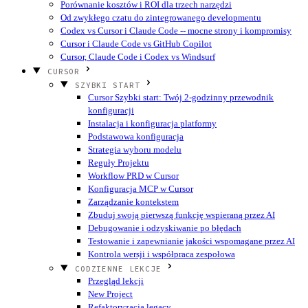
Porównanie kosztów i ROI dla trzech narzędzi
Od zwykłego czatu do zintegrowanego developmentu
Codex vs Cursor i Claude Code -- mocne strony i kompromisy
Cursor i Claude Code vs GitHub Copilot
Cursor, Claude Code i Codex vs Windsurf
CURSOR
SZYBKI START
Cursor Szybki start: Twój 2-godzinny przewodnik
konfiguracji
Instalacja i konfiguracja platformy
Podstawowa konfiguracja
Strategia wyboru modelu
Reguły Projektu
Workflow PRD w Cursor
Konfiguracja MCP w Cursor
Zarządzanie kontekstem
Zbuduj swoją pierwszą funkcję wspieraną przez AI
Debugowanie i odzyskiwanie po błędach
Testowanie i zapewnianie jakości wspomagane przez AI
Kontrola wersji i współpraca zespołowa
CODZIENNE LEKCJE
Przegląd lekcji
New Project
Refaktoryzacja legacy