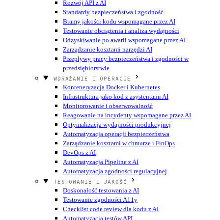
Rozwój API z AI
Standardy bezpieczeństwa i zgodność
Bramy jakości kodu wspomagane przez AI
Testowanie obciążenia i analiza wydajności
Odzyskiwanie po awarii wspomagane przez AI
Zarządzanie kosztami narzędzi AI
Przepływy pracy bezpieczeństwa i zgodności w
przedsiębiorstwie
WDRAŻANIE I OPERACJE
Konteneryzacja Docker i Kubernetes
Infrastruktura jako kod z asystentami AI
Monitorowanie i obserwowalność
Reagowanie na incydenty wspomagane przez AI
Optymalizacja wydajności produkcyjnej
Automatyzacja operacji bezpieczeństwa
Zarządzanie kosztami w chmurze i FinOps
DevOps z AI
Automatyzacja Pipeline z AI
Automatyzacja zgodności regulacyjnej
TESTOWANIE I JAKOŚĆ
Doskonałość testowania z AI
Testowanie zgodności A11y
Checklist code review dla kodu z AI
Automatyzacja testów API