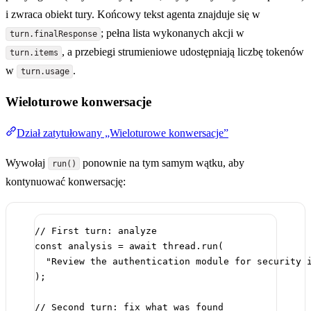
i zwraca obiekt tury. Końcowy tekst agenta znajduje się w
; pełna lista wykonanych akcji w
turn.finalResponse
, a przebiegi strumieniowe udostępniają liczbę tokenów
turn.items
w
.
turn.usage
Wieloturowe konwersacje
Dział zatytułowany „Wieloturowe konwersacje”
Wywołaj
ponownie na tym samym wątku, aby
run()
kontynuować konwersację:
// First turn: analyze
const
analysis
=
await
 thread.
run
(
"Review the authentication module for security 
);
// Second turn: fix what was found