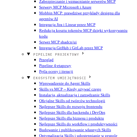
Zabezpieczanie i wzmacnianie serwerów MCP
Serwery MCP Microsoft i Azure
Mobbin MCP: prawdziwe przykłady designu dla
agentów AI
Integracja Jira i Linear przez MCP
Redukcja kosztu tokenów MCP dzięki wykonywaniu
kodu
Serwer MCP shadcn/ui
Integracja GitHub i GitLab przez MCP
PIPELINE PROJEKTOWY
Przegląd
Pipeline 4-etapowy
Pętla oceny i iteracji
EKOSYSTEM UMIEJĘTNOŚCI
Wprowadzenie do Agent Skills
Skills vs MCP -- Kiedy używać czego
Instalacja, aktualizacja i zarządzanie Skills
Oficjalne Skills od twórców technologii
Najlepsze Skills do rozwoju frontendu
Najlepsze Skills dla backendu i DevOps
Najlepsze Skills dla biznesu i produktu
Najlepsze Skills do workflow i produktywności
Budowanie i publikowanie własnych Skills
Optymalizacja Skills i udostępnianie w zespole