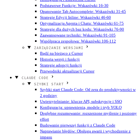
Podstawowe Funkcje: Wskazówki 16-30
Opanowanie Tab Autocomplete: Wskazówki 31-45
Strategie Edycji Inline: Wskazówki 46-60
Optymalizacja Agenta i Chatu: Wskazówki 61-75
Strategie dla dużych baz kodu: Wskazówki 76-90
Zaawansowane techniki: Wskazówki 91-105
Współpraca zespołowa: Wskazówki 106-112
ZARZĄDZANIE WERSJAMI
Bądź na bieżąco z Cursor
Historia wersji i funkcji
Strategie adopcji funkcji
Przewodniki aktualizacji Cursor
CLAUDE CODE
SZYBKI START
Szybki start Claude Code: Od zera do produktywności w
2 godziny
Uwierzytelnianie: klucze API, subskrypcje i SSO
Konfiguracja: uprawnienia, modele i tryb YOLO
Dogłębne rozumowanie: rozszerzone myślenie i poziomy
effort
Budowanie pierwszej funkcji z Claude Code
Naprawianie błędów: Obsługa awarii i wychodzenie z
impasu