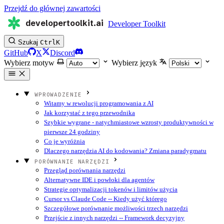
Przejdź do głównej zawartości
developertoolkit.ai
Developer Toolkit
Szukaj
Ctrl
K
GitHub
X
Discord
Wybierz motyw
Wybierz język
WPROWADZENIE
Witamy w rewolucji programowania z AI
Jak korzystać z tego przewodnika
Szybkie wygrane - natychmiastowe wzrosty produktywności w
pierwsze 24 godziny
Co je wyróżnia
Dlaczego narzędzia AI do kodowania? Zmiana paradygmatu
PORÓWNANIE NARZĘDZI
Przegląd porównania narzędzi
Alternatywne IDE i powłoki dla agentów
Strategie optymalizacji tokenów i limitów użycia
Cursor vs Claude Code -- Kiedy użyć którego
Szczegółowe porównanie możliwości trzech narzędzi
Przejście z innych narzędzi -- Framework decyzyjny