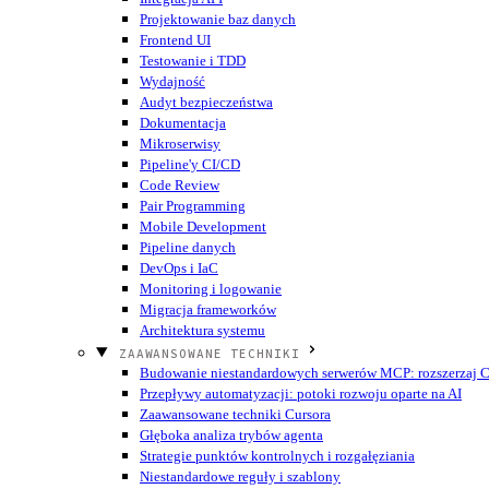
Projektowanie baz danych
Frontend UI
Testowanie i TDD
Wydajność
Audyt bezpieczeństwa
Dokumentacja
Mikroserwisy
Pipeline'y CI/CD
Code Review
Pair Programming
Mobile Development
Pipeline danych
DevOps i IaC
Monitoring i logowanie
Migracja frameworków
Architektura systemu
ZAAWANSOWANE TECHNIKI
Budowanie niestandardowych serwerów MCP: rozszerzaj Cu
Przepływy automatyzacji: potoki rozwoju oparte na AI
Zaawansowane techniki Cursora
Głęboka analiza trybów agenta
Strategie punktów kontrolnych i rozgałęziania
Niestandardowe reguły i szablony