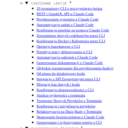
CODZIENNE LEKCJE
20 scenariuszy CLI z rzeczywistego świata
REST i GraphQL API w Claude Code
Projektowanie systemów z Claude Code
Automatyzacja zadań z Claude Code
Konfiguracja pipeline za pomocą Claude Code
Zrozumienie dużych codebase'ów przez CLI
Konfiguracja Docker i Kubernetes przez CLI
Operacje bazodanowe z CLI
Przepływ pracy debugowania w CLI
Automatyzacja wdrożeń z Claude Code
Generowanie dokumentacji z Claude Code
Głębokie rozumowanie dla projektowania funkcji
Od planu do działającego kodu
Integracje z API Zewnętrznymi przez CLI
Migracje baz danych i kodu
Konfiguracja obserwowalności z CLI
Analiza wydajności z terminala
Tworzenie Nowych Projektów z Terminala
Konfiguracja i inicjalizacja projektów
Refaktoryzacja na Dużą Skalę z Terminala
Skanowanie bezpieczeństwa z Claude Code
Generowanie i wykonywanie testów z CLI