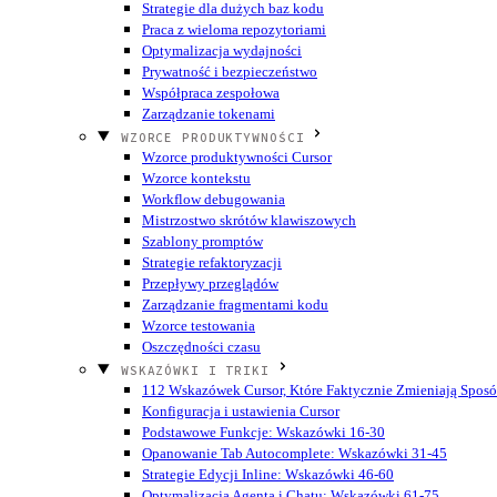
Strategie dla dużych baz kodu
Praca z wieloma repozytoriami
Optymalizacja wydajności
Prywatność i bezpieczeństwo
Współpraca zespołowa
Zarządzanie tokenami
WZORCE PRODUKTYWNOŚCI
Wzorce produktywności Cursor
Wzorce kontekstu
Workflow debugowania
Mistrzostwo skrótów klawiszowych
Szablony promptów
Strategie refaktoryzacji
Przepływy przeglądów
Zarządzanie fragmentami kodu
Wzorce testowania
Oszczędności czasu
WSKAZÓWKI I TRIKI
112 Wskazówek Cursor, Które Faktycznie Zmieniają Sposó
Konfiguracja i ustawienia Cursor
Podstawowe Funkcje: Wskazówki 16-30
Opanowanie Tab Autocomplete: Wskazówki 31-45
Strategie Edycji Inline: Wskazówki 46-60
Optymalizacja Agenta i Chatu: Wskazówki 61-75