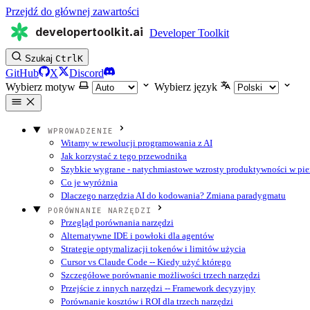
Przejdź do głównej zawartości
developertoolkit.ai
Developer Toolkit
Szukaj
Ctrl
K
GitHub
X
Discord
Wybierz motyw
Wybierz język
WPROWADZENIE
Witamy w rewolucji programowania z AI
Jak korzystać z tego przewodnika
Szybkie wygrane - natychmiastowe wzrosty produktywności w pie
Co je wyróżnia
Dlaczego narzędzia AI do kodowania? Zmiana paradygmatu
PORÓWNANIE NARZĘDZI
Przegląd porównania narzędzi
Alternatywne IDE i powłoki dla agentów
Strategie optymalizacji tokenów i limitów użycia
Cursor vs Claude Code -- Kiedy użyć którego
Szczegółowe porównanie możliwości trzech narzędzi
Przejście z innych narzędzi -- Framework decyzyjny
Porównanie kosztów i ROI dla trzech narzędzi