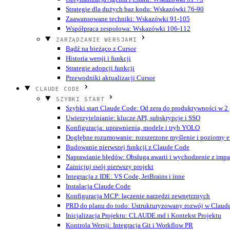
Strategie dla dużych baz kodu: Wskazówki 76-90
Zaawansowane techniki: Wskazówki 91-105
Współpraca zespołowa: Wskazówki 106-112
ZARZĄDZANIE WERSJAMI
Bądź na bieżąco z Cursor
Historia wersji i funkcji
Strategie adopcji funkcji
Przewodniki aktualizacji Cursor
CLAUDE CODE
SZYBKI START
Szybki start Claude Code: Od zera do produktywności w 2
Uwierzytelnianie: klucze API, subskrypcje i SSO
Konfiguracja: uprawnienia, modele i tryb YOLO
Dogłębne rozumowanie: rozszerzone myślenie i poziomy ef
Budowanie pierwszej funkcji z Claude Code
Naprawianie błędów: Obsługa awarii i wychodzenie z imp
Zainicjuj swój pierwszy projekt
Integracja z IDE: VS Code, JetBrains i inne
Instalacja Claude Code
Konfiguracja MCP: łączenie narzędzi zewnętrznych
PRD do planu do todo: Ustrukturyzowany rozwój w Claud
Inicjalizacja Projektu: CLAUDE.md i Kontekst Projektu
Kontrola Wersji: Integracja Git i Workflow PR