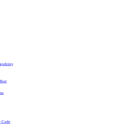
 godziny
fort
asu
e Code