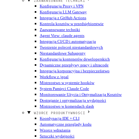
ZAAWANSOWANE TECHNIKI
Konfiguracja Proxy i VPN
Konfiguracja LLM Gateway
Integracja z GitHub Actions
Kontrola kosztów w przedsiębiorstwie
Zaawansowane techniki
Agent View: claude agents
Integracja CI/CD i automatyzacja
Tworzenie poleceń niestandardowych
Niestandardowe Subagenty
Konfiguracja kontenerów deweloperskich
Dynamiczne przepływy pracy i ultracode
Integracja korporacyjna i bezpieczeństwo
Workflow z /goal
Mistrzostwo w systemie hooków
System Pamięci Claude Code
Monitorowanie Użycia i Optymalizacja Kosztów
Dostrajanie i optymalizacja wydajności
Mistrzostwo w komendach slash
WZORCE PRODUKTYWNOŚCI
Koordynacja IDE + CLI
Automatyczne przeglądy kodu
Wzorce wdrażania
Sztuczki wydajności