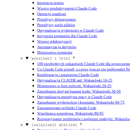
Integracja testów
Wzorce produktywności Claude Code
Operacje wsadowe
Przepływy debugowania
Przepływy wielu plików
Optymalizacja wydajności w Claude Code
Inżynieria promptów dla Claude Code
Wzorce refaktoryzacji
Automatyzacja skryptów
Mistrzostwo terminala
WSKAZÓWKI I TRIKI
100 niezbędnych wskazówek Claude Code dla nowoczesn
Co Claude Code potrafi, a czego jeszcze nie próbowałeś
N
Konfiguracja i ustawienia Claude Code
Optymalizacja CLAUDE.md: Wskazówki 16-25
Mistrzostwo w linii poleceń: Wskazówki 26-35
Zarządzanie dużymi bazami kodu: Wskazówki 36-50
Optymalizacja przepływu pracy w Claude Code
Zarządzanie wydajnością i kosztami: Wskazówki 66-75
Zaawansowane techniki Claude Code
Współpraca zespołowa: Wskazówki 86-95
Rozwiązywanie problemów i najlepsze praktyki: Wskazów
ZARZĄDZANIE WERSJAMI