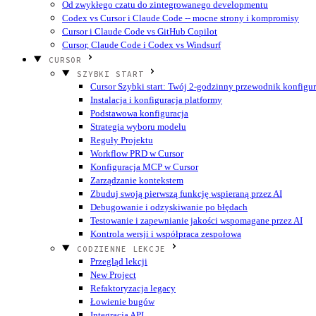
Od zwykłego czatu do zintegrowanego developmentu
Codex vs Cursor i Claude Code -- mocne strony i kompromisy
Cursor i Claude Code vs GitHub Copilot
Cursor, Claude Code i Codex vs Windsurf
CURSOR
SZYBKI START
Cursor Szybki start: Twój 2-godzinny przewodnik konfigur
Instalacja i konfiguracja platformy
Podstawowa konfiguracja
Strategia wyboru modelu
Reguły Projektu
Workflow PRD w Cursor
Konfiguracja MCP w Cursor
Zarządzanie kontekstem
Zbuduj swoją pierwszą funkcję wspieraną przez AI
Debugowanie i odzyskiwanie po błędach
Testowanie i zapewnianie jakości wspomagane przez AI
Kontrola wersji i współpraca zespołowa
CODZIENNE LEKCJE
Przegląd lekcji
New Project
Refaktoryzacja legacy
Łowienie bugów
Integracja API