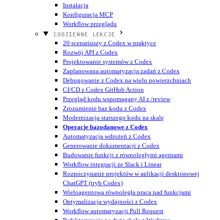
Instalacja
Konfiguracja MCP
Workflow przeglądu
CODZIENNE LEKCJE
20 scenariuszy z Codex w praktyce
Rozwój API z Codex
Projektowanie systemów z Codex
Zaplanowana automatyzacja zadań z Codex
Debugowanie z Codex na wielu powierzchniach
CI/CD z Codex GitHub Action
Przegląd kodu wspomagany AI z /review
Zrozumienie baz kodu z Codex
Modernizacja starszego kodu na skalę
Operacje bazodanowe z Codex
Automatyzacja wdrożeń z Codex
Generowanie dokumentacji z Codex
Budowanie funkcji z równoległymi agentami
Workflow integracji ze Slack i Linear
Rozpoczynanie projektów w aplikacji desktopowej
ChatGPT (tryb Codex)
Wieloagentowa równoległa praca nad funkcjami
Optymalizacja wydajności z Codex
Workflow automatyzacji Pull Request