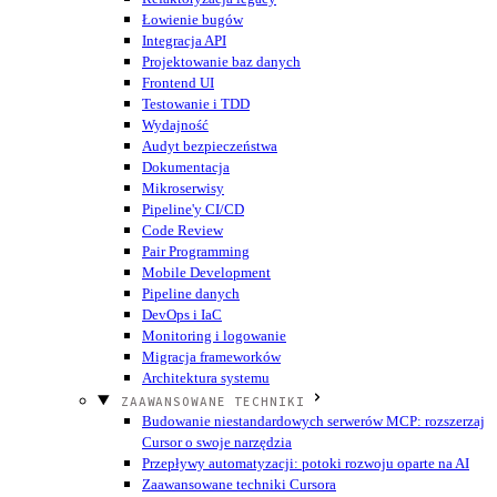
Łowienie bugów
Integracja API
Projektowanie baz danych
Frontend UI
Testowanie i TDD
Wydajność
Audyt bezpieczeństwa
Dokumentacja
Mikroserwisy
Pipeline'y CI/CD
Code Review
Pair Programming
Mobile Development
Pipeline danych
DevOps i IaC
Monitoring i logowanie
Migracja frameworków
Architektura systemu
ZAAWANSOWANE TECHNIKI
Budowanie niestandardowych serwerów MCP: rozszerzaj
Cursor o swoje narzędzia
Przepływy automatyzacji: potoki rozwoju oparte na AI
Zaawansowane techniki Cursora