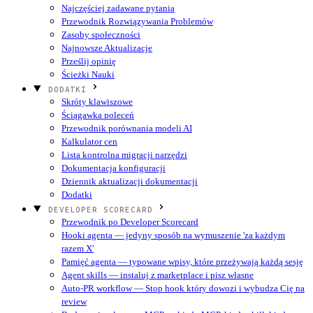
Najczęściej zadawane pytania
Przewodnik Rozwiązywania Problemów
Zasoby społeczności
Najnowsze Aktualizacje
Prześlij opinię
Ścieżki Nauki
DODATKI
Skróty klawiszowe
Ściągawka poleceń
Przewodnik porównania modeli AI
Kalkulator cen
Lista kontrolna migracji narzędzi
Dokumentacja konfiguracji
Dziennik aktualizacji dokumentacji
Dodatki
DEVELOPER SCORECARD
Przewodnik po Developer Scorecard
Hooki agenta — jedyny sposób na wymuszenie 'za każdym
razem X'
Pamięć agenta — typowane wpisy, które przeżywają każdą sesję
Agent skills — instaluj z marketplace i pisz własne
Auto-PR workflow — Stop hook który dowozi i wybudza Cię na
review