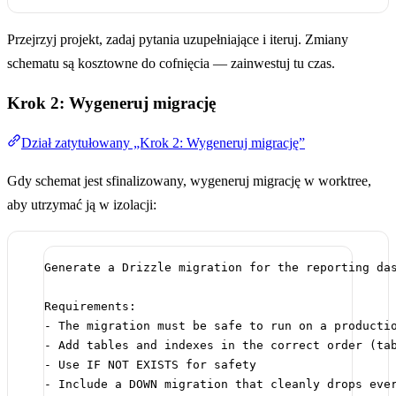
Przejrzyj projekt, zadaj pytania uzupełniające i iteruj. Zmiany
schematu są kosztowne do cofnięcia — zainwestuj tu czas.
Krok 2: Wygeneruj migrację
Dział zatytułowany „Krok 2: Wygeneruj migrację”
Gdy schemat jest sfinalizowany, wygeneruj migrację w worktree,
aby utrzymać ją w izolacji:
Generate a Drizzle migration for the reporting da
Requirements:
- The migration must be safe to run on a producti
- Add tables and indexes in the correct order (ta
- Use IF NOT EXISTS for safety
- Include a DOWN migration that cleanly drops eve