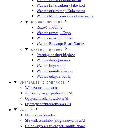
Wzorce infrastruktury jako kod
Wzorce orkiestracji Kubernetes
Wzorce Monitorowania i Logowania
ROZWÓJ MOBILNY
Rozwój mobilny
Wzorce rozwoju Expo
Wzorce rozwoju Flutter
Wzorce Rozwoju React Native
OBSŁUGA BŁĘDÓW
Przepisy obsługi błędów
Wzorce debugowania
Wzorce logowania
Wzorce monitorowania
Wzorce odzyskiwania
WDRAŻANIE I OPERACJE
Wdrażanie i operacje
Automatyzacja zgodności z AI
Optymalizacja kosztów z AI
Operacje bezpieczeństwa z AI
ZASOBY
Dodatkowe Zasoby
Słownik terminów programowania z AI
Co nowego w Developer Toolkit
Nowe