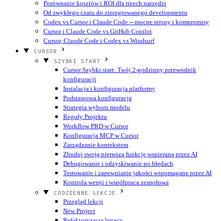
Porównanie kosztów i ROI dla trzech narzędzi
Od zwykłego czatu do zintegrowanego developmentu
Codex vs Cursor i Claude Code -- mocne strony i kompromisy
Cursor i Claude Code vs GitHub Copilot
Cursor, Claude Code i Codex vs Windsurf
CURSOR
SZYBKI START
Cursor Szybki start: Twój 2-godzinny przewodnik
konfiguracji
Instalacja i konfiguracja platformy
Podstawowa konfiguracja
Strategia wyboru modelu
Reguły Projektu
Workflow PRD w Cursor
Konfiguracja MCP w Cursor
Zarządzanie kontekstem
Zbuduj swoją pierwszą funkcję wspieraną przez AI
Debugowanie i odzyskiwanie po błędach
Testowanie i zapewnianie jakości wspomagane przez AI
Kontrola wersji i współpraca zespołowa
CODZIENNE LEKCJE
Przegląd lekcji
New Project
Refaktoryzacja legacy