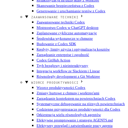
Refaktoryzacja na dużą skalę z Worktree
Skanowanie bezpieczeństwa z Codex
Generowanie i uruchamianie testów z Codex
ZAAWANSOWANE TECHNIKI
Zaawansowane techniki Codex
Mistrzostwo Codex w ChatGPT desktop
Zaplanowane cykliczne automatyzacje
Środowiska wykonawcze w chmurze
Budowanie z Codex SDK
Kredyty, limity użycia i optymalizacja kosztów
Zarządzanie enterprise i zgodność
Codex GitHub Action
Tryb bezgłowy i nieinteraktywny
Integracja workflow ze Slackiem i Linear
Równoległy development z Git Worktree
WZORCE PRODUKTYWNOŚCI
Wzorce produktywności Codex
Zmiany hurtowe z chmurą i worktree'ami
Zarządzanie kontekstem na powierzchniach Codex
Systematyczne debugowanie na różnych powierzchniach
Codzienne przyspieszacze produktywności dla Codex
Orkiestracja wielu równoległych agentów
Efektywne promptowanie i strategie AGENTS.md
Efektywny przegląd i zatwierdzanie pracy agenta