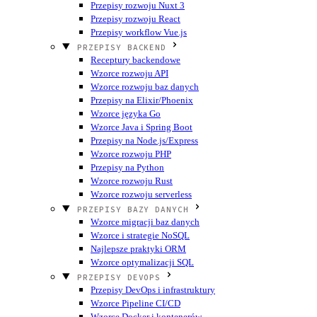
Przepisy rozwoju Nuxt 3
Przepisy rozwoju React
Przepisy workflow Vue.js
PRZEPISY BACKEND
Receptury backendowe
Wzorce rozwoju API
Wzorce rozwoju baz danych
Przepisy na Elixir/Phoenix
Wzorce języka Go
Wzorce Java i Spring Boot
Przepisy na Node.js/Express
Wzorce rozwoju PHP
Przepisy na Python
Wzorce rozwoju Rust
Wzorce rozwoju serverless
PRZEPISY BAZY DANYCH
Wzorce migracji baz danych
Wzorce i strategie NoSQL
Najlepsze praktyki ORM
Wzorce optymalizacji SQL
PRZEPISY DEVOPS
Przepisy DevOps i infrastruktury
Wzorce Pipeline CI/CD
Wzorce Docker i kontenerów