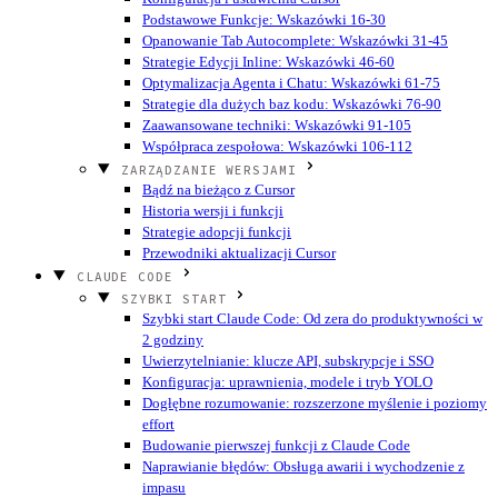
Podstawowe Funkcje: Wskazówki 16-30
Opanowanie Tab Autocomplete: Wskazówki 31-45
Strategie Edycji Inline: Wskazówki 46-60
Optymalizacja Agenta i Chatu: Wskazówki 61-75
Strategie dla dużych baz kodu: Wskazówki 76-90
Zaawansowane techniki: Wskazówki 91-105
Współpraca zespołowa: Wskazówki 106-112
ZARZĄDZANIE WERSJAMI
Bądź na bieżąco z Cursor
Historia wersji i funkcji
Strategie adopcji funkcji
Przewodniki aktualizacji Cursor
CLAUDE CODE
SZYBKI START
Szybki start Claude Code: Od zera do produktywności w
2 godziny
Uwierzytelnianie: klucze API, subskrypcje i SSO
Konfiguracja: uprawnienia, modele i tryb YOLO
Dogłębne rozumowanie: rozszerzone myślenie i poziomy
effort
Budowanie pierwszej funkcji z Claude Code
Naprawianie błędów: Obsługa awarii i wychodzenie z
impasu