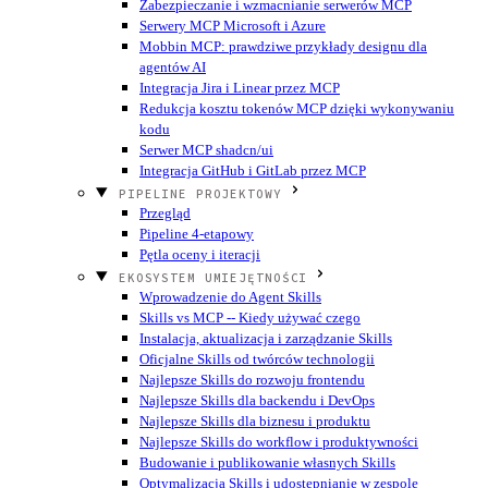
Zabezpieczanie i wzmacnianie serwerów MCP
Serwery MCP Microsoft i Azure
Mobbin MCP: prawdziwe przykłady designu dla
agentów AI
Integracja Jira i Linear przez MCP
Redukcja kosztu tokenów MCP dzięki wykonywaniu
kodu
Serwer MCP shadcn/ui
Integracja GitHub i GitLab przez MCP
PIPELINE PROJEKTOWY
Przegląd
Pipeline 4-etapowy
Pętla oceny i iteracji
EKOSYSTEM UMIEJĘTNOŚCI
Wprowadzenie do Agent Skills
Skills vs MCP -- Kiedy używać czego
Instalacja, aktualizacja i zarządzanie Skills
Oficjalne Skills od twórców technologii
Najlepsze Skills do rozwoju frontendu
Najlepsze Skills dla backendu i DevOps
Najlepsze Skills dla biznesu i produktu
Najlepsze Skills do workflow i produktywności
Budowanie i publikowanie własnych Skills
Optymalizacja Skills i udostępnianie w zespole