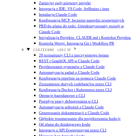
Zainicjuj swój pierwszy projekt
Integracja z IDE: VS Code, JetBrains i inne
Instalacja Claude Code
Konfiguracja MCP: łączenie narzędzi zewnętrznych
PRD do planu do todo: Ustrukturyzowany rozwój w
Claude Code
Inicjalizacja Projektu: CLAUDE.md i Kontekst Projektu
Kontrola Wersji: Integracja Git i Workflow PR
CODZIENNE LEKCJE
20 scenariuszy CLI z rzeczywistego świata
REST i GraphQL API w Claude Code
Projektowanie systemów z Claude Code
Automatyzacja zadań z Claude Code
Konfiguracja pipeline za pomocą Claude Code
Zrozumienie dużych codebase'ów przez CLI
Konfiguracja Docker i Kubernetes przez CLI
Operacje bazodanowe z CLI
Przepływ pracy debugowania w CLI
Automatyzacja wdrożeń z Claude Code
Generowanie dokumentacji z Claude Code
Głębokie rozumowanie dla projektowania funkcji
Od planu do działającego kodu
Integracje z API Zewnętrznymi przez CLI
Migracje baz danych i kodu