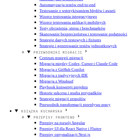
Automatyzacja testów end-to-end
Testowanie z wstrzykiwaniem błędów i awarii
Wzorce testowania integracyjnego
Wzorce testowania aplikacji mobilnych
Testy obciążenia, stresu i benchmarków
Skanowanie bezpieczeństwa i testowanie podatności
Strategie danych testowych i fixtures
Strategie i generowanie testów jednostkowych
PRZEWODNIKI MIGRACJI
Centrum strategii migracji
Migracja między Codex, Cursor i Claude Code
Migracja z GitHub Copilot
Migracja z tradycyjnych IDE
Migracja z Windsurf
Playbook konwersji projektu
Historie sukcesu i studia przypadków
Strategie migracji zespołów
Przewodnik transformacji przepływu pracy
KSIĄŻKA KUCHARSKA
PRZEPISY FRONTEND
Przepisy na rozwój Angular
Przepisy UI dla React Native i Flutter
Przepisy optymalizacji Next.js