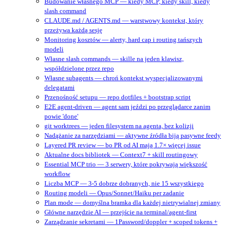
Budowanie własnego MCP — kiedy MCP, kiedy skill, kiedy
slash command
CLAUDE.md / AGENTS.md — warstwowy kontekst, który
przeżywa każdą sesję
Monitoring kosztów — alerty, hard cap i routing tańszych
modeli
Własne slash commands — skille na jeden klawisz,
współdzielone przez repo
Własne subagents — chroń kontekst wyspecjalizowanymi
delegatami
Przenośność setupu — repo dotfiles + bootstrap script
E2E agent-driven — agent sam jeździ po przeglądarce zanim
powie 'done'
git worktrees — jeden filesystem na agenta, bez kolizji
Nadążanie za narzędziami — aktywne źródła biją pasywne feedy
Layered PR review — bo PR od AI mają 1.7× więcej issue
Aktualne docs bibliotek — Context7 + skill routingowy
Essential MCP trio — 3 serwery, które pokrywają większość
workflow
Liczba MCP — 3-5 dobrze dobranych, nie 15 wszystkiego
Routing modeli — Opus/Sonnet/Haiku per zadanie
Plan mode — domyślna bramka dla każdej nietrywialnej zmiany
Główne narzędzie AI — przejście na terminal/agent‑first
Zarządzanie sekretami — 1Password/doppler + scoped tokens +