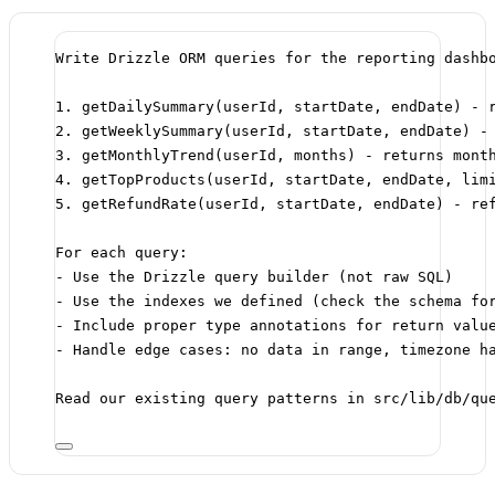
Write Drizzle ORM queries for the reporting dashb
1. getDailySummary(userId, startDate, endDate) - 
2. getWeeklySummary(userId, startDate, endDate) -
3. getMonthlyTrend(userId, months) - returns mont
4. getTopProducts(userId, startDate, endDate, lim
5. getRefundRate(userId, startDate, endDate) - re
For each query:
- Use the Drizzle query builder (not raw SQL)
- Use the indexes we defined (check the schema fo
- Include proper type annotations for return valu
- Handle edge cases: no data in range, timezone h
Read our existing query patterns in src/lib/db/qu