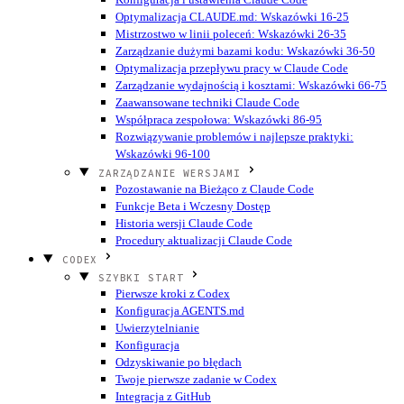
Optymalizacja CLAUDE.md: Wskazówki 16-25
Mistrzostwo w linii poleceń: Wskazówki 26-35
Zarządzanie dużymi bazami kodu: Wskazówki 36-50
Optymalizacja przepływu pracy w Claude Code
Zarządzanie wydajnością i kosztami: Wskazówki 66-75
Zaawansowane techniki Claude Code
Współpraca zespołowa: Wskazówki 86-95
Rozwiązywanie problemów i najlepsze praktyki:
Wskazówki 96-100
ZARZĄDZANIE WERSJAMI
Pozostawanie na Bieżąco z Claude Code
Funkcje Beta i Wczesny Dostęp
Historia wersji Claude Code
Procedury aktualizacji Claude Code
CODEX
SZYBKI START
Pierwsze kroki z Codex
Konfiguracja AGENTS.md
Uwierzytelnianie
Konfiguracja
Odzyskiwanie po błędach
Twoje pierwsze zadanie w Codex
Integracja z GitHub