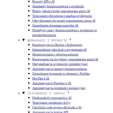
Rozwój API z AI
Standardy bezpieczeństwa i zgodność
Bramy jakości kodu wspomagane przez AI
Testowanie obciążenia i analiza wydajności
Odzyskiwanie po awarii wspomagane przez AI
Zarządzanie kosztami narzędzi AI
Przepływy pracy bezpieczeństwa i zgodności w
przedsiębiorstwie
WDRAŻANIE I OPERACJE
Konteneryzacja Docker i Kubernetes
Infrastruktura jako kod z asystentami AI
Monitorowanie i obserwowalność
Reagowanie na incydenty wspomagane przez AI
Optymalizacja wydajności produkcyjnej
Automatyzacja operacji bezpieczeństwa
Zarządzanie kosztami w chmurze i FinOps
DevOps z AI
Automatyzacja Pipeline z AI
Automatyzacja zgodności regulacyjnej
TESTOWANIE I JAKOŚĆ
Doskonałość testowania z AI
Testowanie zgodności A11y
Checklist code review dla kodu z AI
Automatyzacja testów API