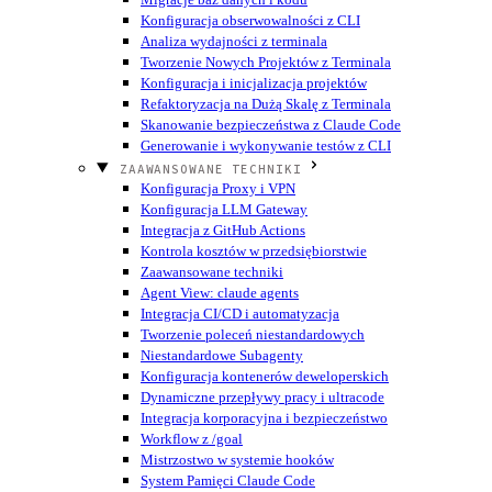
Konfiguracja obserwowalności z CLI
Analiza wydajności z terminala
Tworzenie Nowych Projektów z Terminala
Konfiguracja i inicjalizacja projektów
Refaktoryzacja na Dużą Skalę z Terminala
Skanowanie bezpieczeństwa z Claude Code
Generowanie i wykonywanie testów z CLI
ZAAWANSOWANE TECHNIKI
Konfiguracja Proxy i VPN
Konfiguracja LLM Gateway
Integracja z GitHub Actions
Kontrola kosztów w przedsiębiorstwie
Zaawansowane techniki
Agent View: claude agents
Integracja CI/CD i automatyzacja
Tworzenie poleceń niestandardowych
Niestandardowe Subagenty
Konfiguracja kontenerów deweloperskich
Dynamiczne przepływy pracy i ultracode
Integracja korporacyjna i bezpieczeństwo
Workflow z /goal
Mistrzostwo w systemie hooków
System Pamięci Claude Code