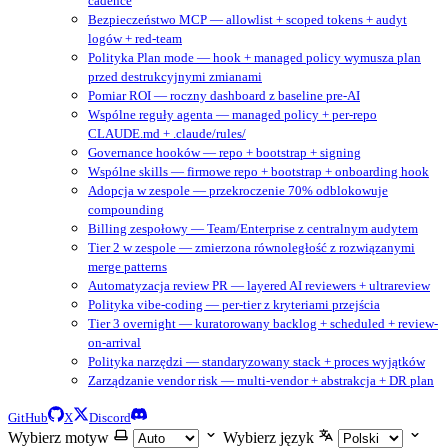
cadence
Bezpieczeństwo MCP — allowlist + scoped tokens + audyt
logów + red-team
Polityka Plan mode — hook + managed policy wymusza plan
przed destrukcyjnymi zmianami
Pomiar ROI — roczny dashboard z baseline pre-AI
Wspólne reguły agenta — managed policy + per-repo
CLAUDE.md + .claude/rules/
Governance hooków — repo + bootstrap + signing
Wspólne skills — firmowe repo + bootstrap + onboarding hook
Adopcja w zespole — przekroczenie 70% odblokowuje
compounding
Billing zespołowy — Team/Enterprise z centralnym audytem
Tier 2 w zespole — zmierzona równoległość z rozwiązanymi
merge patterns
Automatyzacja review PR — layered AI reviewers + ultrareview
Polityka vibe-coding — per-tier z kryteriami przejścia
Tier 3 overnight — kuratorowany backlog + scheduled + review-
on-arrival
Polityka narzędzi — standaryzowany stack + proces wyjątków
Zarządzanie vendor risk — multi-vendor + abstrakcja + DR plan
GitHub
X
Discord
Wybierz motyw
Wybierz język