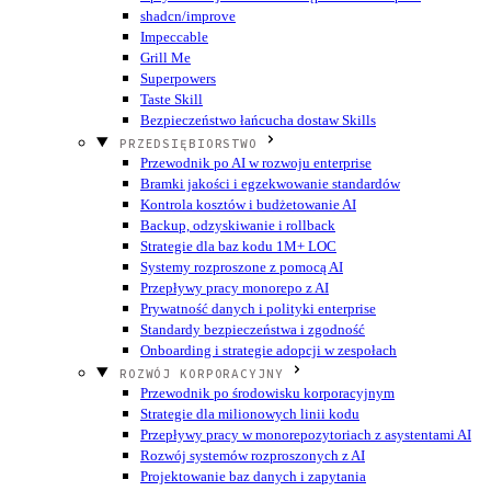
shadcn/improve
Impeccable
Grill Me
Superpowers
Taste Skill
Bezpieczeństwo łańcucha dostaw Skills
PRZEDSIĘBIORSTWO
Przewodnik po AI w rozwoju enterprise
Bramki jakości i egzekwowanie standardów
Kontrola kosztów i budżetowanie AI
Backup, odzyskiwanie i rollback
Strategie dla baz kodu 1M+ LOC
Systemy rozproszone z pomocą AI
Przepływy pracy monorepo z AI
Prywatność danych i polityki enterprise
Standardy bezpieczeństwa i zgodność
Onboarding i strategie adopcji w zespołach
ROZWÓJ KORPORACYJNY
Przewodnik po środowisku korporacyjnym
Strategie dla milionowych linii kodu
Przepływy pracy w monorepozytoriach z asystentami AI
Rozwój systemów rozproszonych z AI
Projektowanie baz danych i zapytania