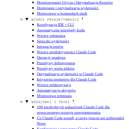
Monitorowanie Użycia i Optymalizacja Kosztów
Dostrajanie i optymalizacja wydajności
Mistrzostwo w komendach slash
WZORCE PRODUKTYWNOŚCI
Koordynacja IDE + CLI
Automatyczne przeglądy kodu
Wzorce wdrażania
Sztuczki wydajności
Integracja testów
Wzorce produktywności Claude Code
Operacje wsadowe
Przepływy debugowania
Przepływy wielu plików
Optymalizacja wydajności w Claude Code
Inżynieria promptów dla Claude Code
Wzorce refaktoryzacji
Automatyzacja skryptów
Mistrzostwo terminala
WSKAZÓWKI I TRIKI
100 niezbędnych wskazówek Claude Code dla
nowoczesnego rozwoju oprogramowania
Co Claude Code potrafi, a czego jeszcze nie próbowałeś
Nowe
Konfiguracja i ustawienia Claude Code