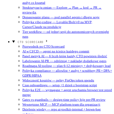
audyt co kwartał
Strukturyzacja zmian — Explore → Plan → kod → PR →
review-fix
Dopasowanie planu — pod parallel agents i długie sesje
Polityka vibe-coding — Lovable/Bolt/v0 na MVP,
Cursor/Claude na produkcję
Tier workflow — od jednej sesji do autonomicznych overnight
runs
CTO SCORECARD
Przewodnik po CTO Scorecard
AI w CI/CD — agent na ścieżce każdego commit
Panel metryk AI — 6 liczb które każdy CTO powinien śledzić
Labelowanie AI-PR — odróżniaj + nakładaj dodatkowe gates
Roadmapa AI tooling — plan 6-12 miesięcy + dedykowany lead
Polityka compliance — allowlist + audyt + scrubbery PII + DPA +
GDPR/HIPAA
Widoczność kosztów — pełny FinOps token spendu
Czas onboardingu — setup <1 dzień z bootstrap script
Polityka E2E — wymagane + agent uruchamia browser test przed
merge
Gates vs guardrails — design-time policy bije per-PR review
Wewnętrzne MCP — MCP platform team dla organizacji
Dzielenie wiedzy — repo ai-toolkit-internal + brown-bag