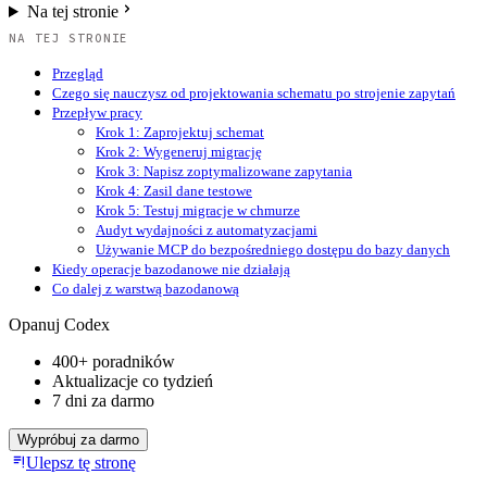
Na tej stronie
NA TEJ STRONIE
Przegląd
Czego się nauczysz od projektowania schematu po strojenie zapytań
Przepływ pracy
Krok 1: Zaprojektuj schemat
Krok 2: Wygeneruj migrację
Krok 3: Napisz zoptymalizowane zapytania
Krok 4: Zasil dane testowe
Krok 5: Testuj migracje w chmurze
Audyt wydajności z automatyzacjami
Używanie MCP do bezpośredniego dostępu do bazy danych
Kiedy operacje bazodanowe nie działają
Co dalej z warstwą bazodanową
Opanuj Codex
400+ poradników
Aktualizacje co tydzień
7 dni za darmo
Wypróbuj za darmo
Ulepsz tę stronę