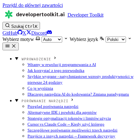
Przejdź do głównej zawartości
developertoolkit.ai
Developer Toolkit
Szukaj
Ctrl
K
GitHub
X
Discord
Wybierz motyw
Wybierz język
WPROWADZENIE
Witamy w rewolucji programowania z AI
Jak korzystać z tego przewodnika
Szybkie wygrane - natychmiastowe wzrosty produktywności w
pierwsze 24 godziny
Co je wyróżnia
Dlaczego narzędzia AI do kodowania? Zmiana paradygmatu
PORÓWNANIE NARZĘDZI
Przegląd porównania narzędzi
Alternatywne IDE i powłoki dla agentów
Strategie optymalizacji tokenów i limitów użycia
Cursor vs Claude Code -- Kiedy użyć którego
Szczegółowe porównanie możliwości trzech narzędzi
Przejście z innych narzędzi -- Framework decyzyjny