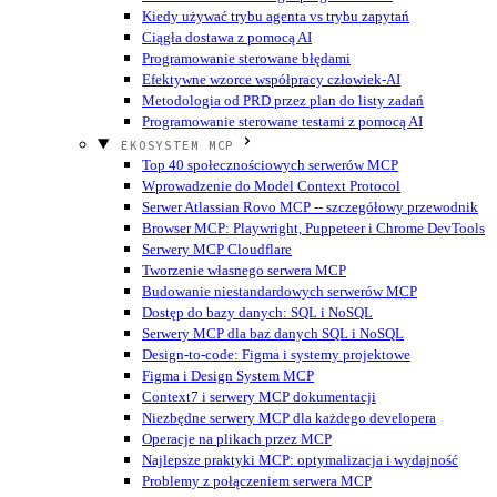
Kiedy używać trybu agenta vs trybu zapytań
Ciągła dostawa z pomocą AI
Programowanie sterowane błędami
Efektywne wzorce współpracy człowiek-AI
Metodologia od PRD przez plan do listy zadań
Programowanie sterowane testami z pomocą AI
EKOSYSTEM MCP
Top 40 społecznościowych serwerów MCP
Wprowadzenie do Model Context Protocol
Serwer Atlassian Rovo MCP -- szczegółowy przewodnik
Browser MCP: Playwright, Puppeteer i Chrome DevTools
Serwery MCP Cloudflare
Tworzenie własnego serwera MCP
Budowanie niestandardowych serwerów MCP
Dostęp do bazy danych: SQL i NoSQL
Serwery MCP dla baz danych SQL i NoSQL
Design-to-code: Figma i systemy projektowe
Figma i Design System MCP
Context7 i serwery MCP dokumentacji
Niezbędne serwery MCP dla każdego developera
Operacje na plikach przez MCP
Najlepsze praktyki MCP: optymalizacja i wydajność
Problemy z połączeniem serwera MCP