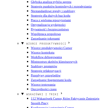
Głęboka analiza trybów agenta
Strategie punktów kontrolnych i rozgałęziania
Niestandardowe reguły i szablony
Strategie dla dużych baz kodu
Praca z wieloma repozytoriami
Optymalizacja wydajności
Prywatność i bezpieczeństwo
Współpraca zespołowa
Zarządzanie tokenami
WZORCE PRODUKTYWNOŚCI
Wzorce produktywności Cursor
Wzorce kontekstu
Workflow debugowania
Mistrzostwo skrótów klawiszowych
Szablony promptów
Strategie refaktoryzacji
Przepływy przeglądów
Zarządzanie fragmentami kodu
Wzorce testowania
Oszczędności czasu
WSKAZÓWKI I TRIKI
112 Wskazówek Cursor, Które Faktycznie Zmieniają
Sposób Pracy
Konfiguracja i ustawienia Cursor