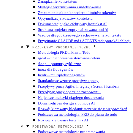
Zarządzanie kontekstem
Strategie wyszukiwania i indeksowania
Zrozumienie okien kontekstu i limitów tokenów
Optymalizacja kosztów kontekstu
Dokumentacja jako efektywny kontekst AI
Struktura projektu zoptymalizowana pod AI
Wzorce długookresowego zachowywania kontekstu
Przycinanie CLAUDE.md i AGENTS.md: protokół ablacji
PRZEPŁYWY PROGRAMISTYCZNE
Metodologia PRD→Plan→Todo
/goal -- uruchomienia sterowane celem
/loop -- prompty cykliczne
tmux dla flot agentów
herdr -- multiplekser agentów
Standardowe wzorce przepływu pracy
Przepływy pracy Agile: Integracja Scrum i Kanban
Przepływy pracy oparte na zachowaniu
Najlepsze praktyki ciągłego dostarczania
Domain-driven design z pomocą AI
Rozwój kierowany błędami: uczenie się z niepowodzeń
Podstawowa metodologia: PRD do planu do todo
Rozwój kierowany testami z AI
PODSTAWOWA METODOLOGIA
Podstawowe metodologie programowania