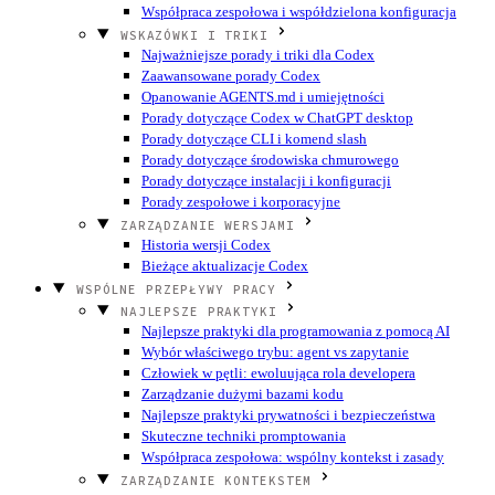
Współpraca zespołowa i współdzielona konfiguracja
WSKAZÓWKI I TRIKI
Najważniejsze porady i triki dla Codex
Zaawansowane porady Codex
Opanowanie AGENTS.md i umiejętności
Porady dotyczące Codex w ChatGPT desktop
Porady dotyczące CLI i komend slash
Porady dotyczące środowiska chmurowego
Porady dotyczące instalacji i konfiguracji
Porady zespołowe i korporacyjne
ZARZĄDZANIE WERSJAMI
Historia wersji Codex
Bieżące aktualizacje Codex
WSPÓLNE PRZEPŁYWY PRACY
NAJLEPSZE PRAKTYKI
Najlepsze praktyki dla programowania z pomocą AI
Wybór właściwego trybu: agent vs zapytanie
Człowiek w pętli: ewoluująca rola developera
Zarządzanie dużymi bazami kodu
Najlepsze praktyki prywatności i bezpieczeństwa
Skuteczne techniki promptowania
Współpraca zespołowa: wspólny kontekst i zasady
ZARZĄDZANIE KONTEKSTEM