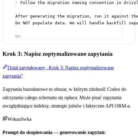
- Follow the migration naming convention in drizz
After generating the migration, run it against th
Do NOT populate data. We will handle backfill sep
Krok 3: Napisz zoptymalizowane zapytania
Dział zatytułowany „Krok 3: Napisz zoptymalizowane
zapytania”
Zapytania bazodanowe to obszar, w którym zdolność Codex do
odczytania całego schematu się opłaca. Może pisać zapytania
uwzględniające indeksy, strategie joinów i faktyczne API ORM-a.
Wskazówka
Prompt do skopiowania — generowanie zapytań: