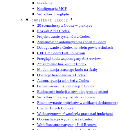
Instalacja
Konfiguracja MCP
Workflow przeglądu
CODZIENNE LEKCJE
20 scenariuszy z Codex w praktyce
Rozwój API z Codex
Projektowanie systemów z Codex
Zaplanowana automatyzacja zadań z Codex
Debugowanie z Codex na wielu powierzchniach
CI/CD z Codex GitHub Action
Przegląd kodu wspomagany AI z /review
Zrozumienie baz kodu z Codex
Modernizacja starszego kodu na skalę
Operacje bazodanowe z Codex
Automatyzacja wdrożeń z Codex
Generowanie dokumentacji z Codex
Budowanie funkcji z równoległymi agentami
Workflow integracji ze Slack i Linear
Rozpoczynanie projektów w aplikacji desktopowej
ChatGPT (tryb Codex)
Wieloagentowa równoległa praca nad funkcjami
Optymalizacja wydajności z Codex
Workflow automatyzacji Pull Request