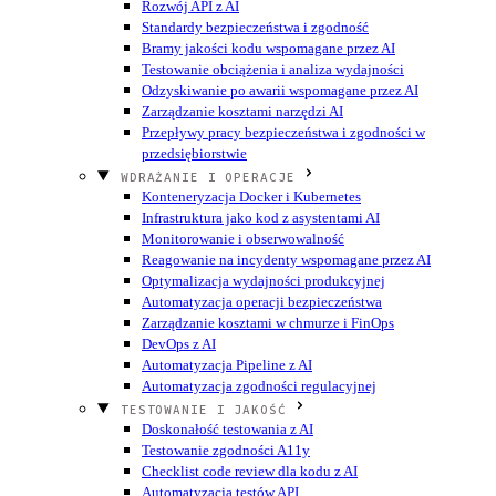
Rozwój API z AI
Standardy bezpieczeństwa i zgodność
Bramy jakości kodu wspomagane przez AI
Testowanie obciążenia i analiza wydajności
Odzyskiwanie po awarii wspomagane przez AI
Zarządzanie kosztami narzędzi AI
Przepływy pracy bezpieczeństwa i zgodności w
przedsiębiorstwie
WDRAŻANIE I OPERACJE
Konteneryzacja Docker i Kubernetes
Infrastruktura jako kod z asystentami AI
Monitorowanie i obserwowalność
Reagowanie na incydenty wspomagane przez AI
Optymalizacja wydajności produkcyjnej
Automatyzacja operacji bezpieczeństwa
Zarządzanie kosztami w chmurze i FinOps
DevOps z AI
Automatyzacja Pipeline z AI
Automatyzacja zgodności regulacyjnej
TESTOWANIE I JAKOŚĆ
Doskonałość testowania z AI
Testowanie zgodności A11y
Checklist code review dla kodu z AI
Automatyzacja testów API