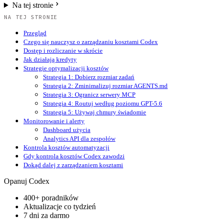
Na tej stronie
NA TEJ STRONIE
Przegląd
Czego się nauczysz o zarządzaniu kosztami Codex
Dostęp i rozliczanie w skrócie
Jak działają kredyty
Strategie optymalizacji kosztów
Strategia 1: Dobierz rozmiar zadań
Strategia 2: Zminimalizuj rozmiar AGENTS.md
Strategia 3: Ogranicz serwery MCP
Strategia 4: Routuj według poziomu GPT-5.6
Strategia 5: Używaj chmury świadomie
Monitorowanie i alerty
Dashboard użycia
Analytics API dla zespołów
Kontrola kosztów automatyzacji
Gdy kontrola kosztów Codex zawodzi
Dokąd dalej z zarządzaniem kosztami
Opanuj Codex
400+ poradników
Aktualizacje co tydzień
7 dni za darmo