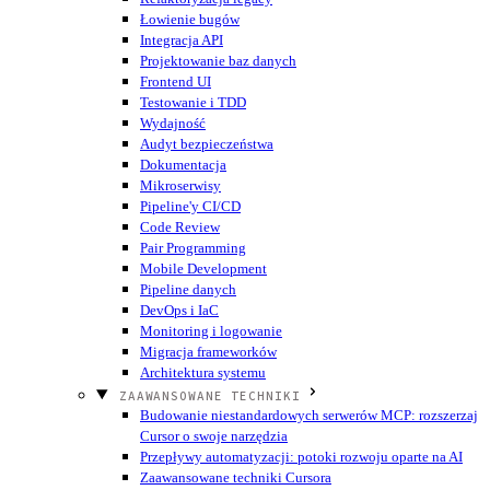
Łowienie bugów
Integracja API
Projektowanie baz danych
Frontend UI
Testowanie i TDD
Wydajność
Audyt bezpieczeństwa
Dokumentacja
Mikroserwisy
Pipeline'y CI/CD
Code Review
Pair Programming
Mobile Development
Pipeline danych
DevOps i IaC
Monitoring i logowanie
Migracja frameworków
Architektura systemu
ZAAWANSOWANE TECHNIKI
Budowanie niestandardowych serwerów MCP: rozszerzaj
Cursor o swoje narzędzia
Przepływy automatyzacji: potoki rozwoju oparte na AI
Zaawansowane techniki Cursora