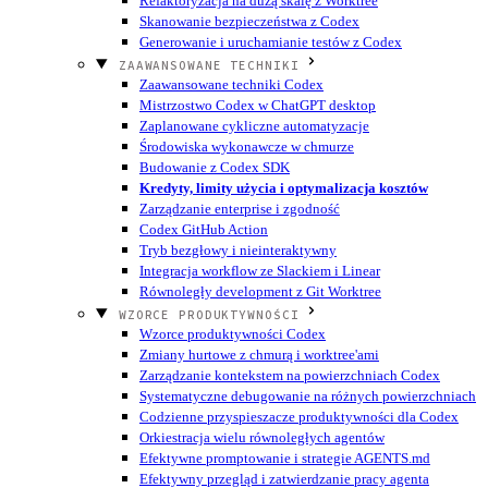
Refaktoryzacja na dużą skalę z Worktree
Skanowanie bezpieczeństwa z Codex
Generowanie i uruchamianie testów z Codex
ZAAWANSOWANE TECHNIKI
Zaawansowane techniki Codex
Mistrzostwo Codex w ChatGPT desktop
Zaplanowane cykliczne automatyzacje
Środowiska wykonawcze w chmurze
Budowanie z Codex SDK
Kredyty, limity użycia i optymalizacja kosztów
Zarządzanie enterprise i zgodność
Codex GitHub Action
Tryb bezgłowy i nieinteraktywny
Integracja workflow ze Slackiem i Linear
Równoległy development z Git Worktree
WZORCE PRODUKTYWNOŚCI
Wzorce produktywności Codex
Zmiany hurtowe z chmurą i worktree'ami
Zarządzanie kontekstem na powierzchniach Codex
Systematyczne debugowanie na różnych powierzchniach
Codzienne przyspieszacze produktywności dla Codex
Orkiestracja wielu równoległych agentów
Efektywne promptowanie i strategie AGENTS.md
Efektywny przegląd i zatwierdzanie pracy agenta