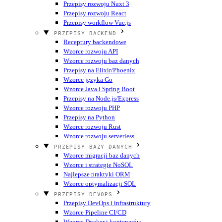
Przepisy rozwoju Nuxt 3
Przepisy rozwoju React
Przepisy workflow Vue.js
PRZEPISY BACKEND
Receptury backendowe
Wzorce rozwoju API
Wzorce rozwoju baz danych
Przepisy na Elixir/Phoenix
Wzorce języka Go
Wzorce Java i Spring Boot
Przepisy na Node.js/Express
Wzorce rozwoju PHP
Przepisy na Python
Wzorce rozwoju Rust
Wzorce rozwoju serverless
PRZEPISY BAZY DANYCH
Wzorce migracji baz danych
Wzorce i strategie NoSQL
Najlepsze praktyki ORM
Wzorce optymalizacji SQL
PRZEPISY DEVOPS
Przepisy DevOps i infrastruktury
Wzorce Pipeline CI/CD
Wzorce Docker i kontenerów