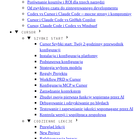
Porównanie kosztów i ROI dla trzech narzędzi
Od zwykłego czatu do zintegrowanego developmentu
Codex vs Cursor i Claude Code -- mocne strony i kompromisy
Cursor i Claude Code vs GitHub Copilot
Cursor, Claude Code i Codex vs Windsurf
CURSOR
SZYBKI START
Cursor Szybki start: Twój 2-godzinny przewodnik
konfiguracji
Instalacja i konfiguracja platformy
Podstawowa konfiguracja
Strategia wyboru modelu
Reguły Projektu
Workflow PRD w Cursor
Konfiguracja MCP w Cursor
Zarządzanie kontekstem
Zbuduj swoją pierwszą funkcję wspieraną przez AI
Debugowanie i odzyskiwanie po błędach
Testowanie i zapewnianie jakości wspomagane przez AI
Kontrola wersji i współpraca zespołowa
CODZIENNE LEKCJE
Przegląd lekcji
New Project
Refaktoryzacja legacy