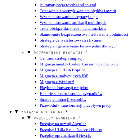
Automatyzacja testów end-to-end
Testowanie z wstrzykiwaniem błędów i awarii
Wzorce testowania integracyjnego
Wzorce testowania aplikacji mobilnych
Testy obciążenia, stresu i benchmarków
Skanowanie bezpieczeństwa i testowanie podatności
Strategie danych testowych i fixtures
Strategie i generowanie testów jednostkowych
PRZEWODNIKI MIGRACJI
Centrum strategii migracji
Migracja między Codex, Cursor i Claude Code
Migracja z GitHub Copilot
Migracja z tradycyjnych IDE
Migracja z Windsurf
Playbook konwersji projektu
Historie sukcesu i studia przypadków
Strategie migracji zespołów
Przewodnik transformacji przepływu pracy
KSIĄŻKA KUCHARSKA
PRZEPISY FRONTEND
Przepisy na rozwój Angular
Przepisy UI dla React Native i Flutter
Przepisy optymalizacji Next.js