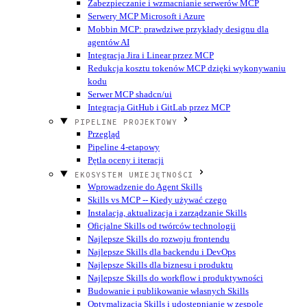
Zabezpieczanie i wzmacnianie serwerów MCP
Serwery MCP Microsoft i Azure
Mobbin MCP: prawdziwe przykłady designu dla
agentów AI
Integracja Jira i Linear przez MCP
Redukcja kosztu tokenów MCP dzięki wykonywaniu
kodu
Serwer MCP shadcn/ui
Integracja GitHub i GitLab przez MCP
PIPELINE PROJEKTOWY
Przegląd
Pipeline 4-etapowy
Pętla oceny i iteracji
EKOSYSTEM UMIEJĘTNOŚCI
Wprowadzenie do Agent Skills
Skills vs MCP -- Kiedy używać czego
Instalacja, aktualizacja i zarządzanie Skills
Oficjalne Skills od twórców technologii
Najlepsze Skills do rozwoju frontendu
Najlepsze Skills dla backendu i DevOps
Najlepsze Skills dla biznesu i produktu
Najlepsze Skills do workflow i produktywności
Budowanie i publikowanie własnych Skills
Optymalizacja Skills i udostępnianie w zespole