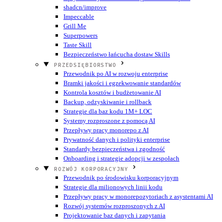
shadcn/improve
Impeccable
Grill Me
Superpowers
Taste Skill
Bezpieczeństwo łańcucha dostaw Skills
PRZEDSIĘBIORSTWO
Przewodnik po AI w rozwoju enterprise
Bramki jakości i egzekwowanie standardów
Kontrola kosztów i budżetowanie AI
Backup, odzyskiwanie i rollback
Strategie dla baz kodu 1M+ LOC
Systemy rozproszone z pomocą AI
Przepływy pracy monorepo z AI
Prywatność danych i polityki enterprise
Standardy bezpieczeństwa i zgodność
Onboarding i strategie adopcji w zespołach
ROZWÓJ KORPORACYJNY
Przewodnik po środowisku korporacyjnym
Strategie dla milionowych linii kodu
Przepływy pracy w monorepozytoriach z asystentami AI
Rozwój systemów rozproszonych z AI
Projektowanie baz danych i zapytania