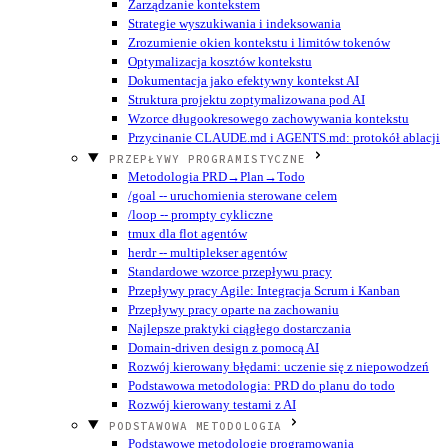
Zarządzanie kontekstem
Strategie wyszukiwania i indeksowania
Zrozumienie okien kontekstu i limitów tokenów
Optymalizacja kosztów kontekstu
Dokumentacja jako efektywny kontekst AI
Struktura projektu zoptymalizowana pod AI
Wzorce długookresowego zachowywania kontekstu
Przycinanie CLAUDE.md i AGENTS.md: protokół ablacji
PRZEPŁYWY PROGRAMISTYCZNE
Metodologia PRD→Plan→Todo
/goal -- uruchomienia sterowane celem
/loop -- prompty cykliczne
tmux dla flot agentów
herdr -- multiplekser agentów
Standardowe wzorce przepływu pracy
Przepływy pracy Agile: Integracja Scrum i Kanban
Przepływy pracy oparte na zachowaniu
Najlepsze praktyki ciągłego dostarczania
Domain-driven design z pomocą AI
Rozwój kierowany błędami: uczenie się z niepowodzeń
Podstawowa metodologia: PRD do planu do todo
Rozwój kierowany testami z AI
PODSTAWOWA METODOLOGIA
Podstawowe metodologie programowania