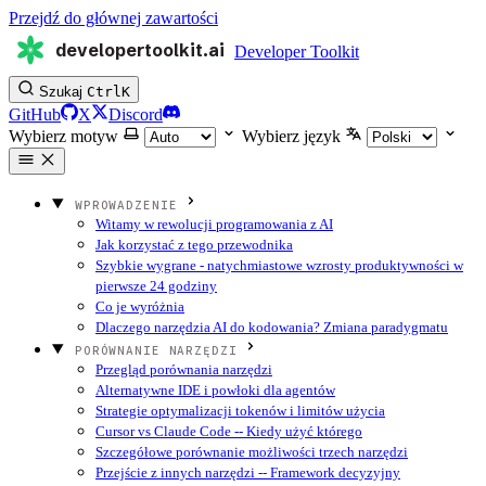
Przejdź do głównej zawartości
developertoolkit.ai
Developer Toolkit
Szukaj
Ctrl
K
GitHub
X
Discord
Wybierz motyw
Wybierz język
WPROWADZENIE
Witamy w rewolucji programowania z AI
Jak korzystać z tego przewodnika
Szybkie wygrane - natychmiastowe wzrosty produktywności w
pierwsze 24 godziny
Co je wyróżnia
Dlaczego narzędzia AI do kodowania? Zmiana paradygmatu
PORÓWNANIE NARZĘDZI
Przegląd porównania narzędzi
Alternatywne IDE i powłoki dla agentów
Strategie optymalizacji tokenów i limitów użycia
Cursor vs Claude Code -- Kiedy użyć którego
Szczegółowe porównanie możliwości trzech narzędzi
Przejście z innych narzędzi -- Framework decyzyjny