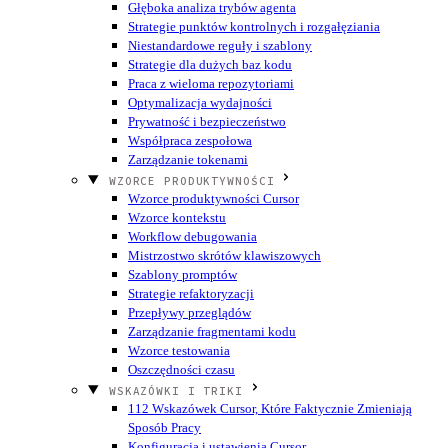
Głęboka analiza trybów agenta
Strategie punktów kontrolnych i rozgałęziania
Niestandardowe reguły i szablony
Strategie dla dużych baz kodu
Praca z wieloma repozytoriami
Optymalizacja wydajności
Prywatność i bezpieczeństwo
Współpraca zespołowa
Zarządzanie tokenami
WZORCE PRODUKTYWNOŚCI
Wzorce produktywności Cursor
Wzorce kontekstu
Workflow debugowania
Mistrzostwo skrótów klawiszowych
Szablony promptów
Strategie refaktoryzacji
Przepływy przeglądów
Zarządzanie fragmentami kodu
Wzorce testowania
Oszczędności czasu
WSKAZÓWKI I TRIKI
112 Wskazówek Cursor, Które Faktycznie Zmieniają
Sposób Pracy
Konfiguracja i ustawienia Cursor