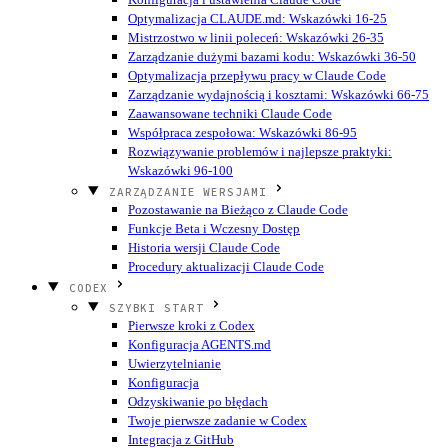
Optymalizacja CLAUDE.md: Wskazówki 16-25
Mistrzostwo w linii poleceń: Wskazówki 26-35
Zarządzanie dużymi bazami kodu: Wskazówki 36-50
Optymalizacja przepływu pracy w Claude Code
Zarządzanie wydajnością i kosztami: Wskazówki 66-75
Zaawansowane techniki Claude Code
Współpraca zespołowa: Wskazówki 86-95
Rozwiązywanie problemów i najlepsze praktyki:
Wskazówki 96-100
ZARZĄDZANIE WERSJAMI
Pozostawanie na Bieżąco z Claude Code
Funkcje Beta i Wczesny Dostęp
Historia wersji Claude Code
Procedury aktualizacji Claude Code
CODEX
SZYBKI START
Pierwsze kroki z Codex
Konfiguracja AGENTS.md
Uwierzytelnianie
Konfiguracja
Odzyskiwanie po błędach
Twoje pierwsze zadanie w Codex
Integracja z GitHub