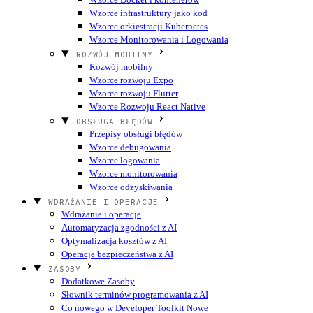
Wzorce infrastruktury jako kod
Wzorce orkiestracji Kubernetes
Wzorce Monitorowania i Logowania
ROZWÓJ MOBILNY
Rozwój mobilny
Wzorce rozwoju Expo
Wzorce rozwoju Flutter
Wzorce Rozwoju React Native
OBSŁUGA BŁĘDÓW
Przepisy obsługi błędów
Wzorce debugowania
Wzorce logowania
Wzorce monitorowania
Wzorce odzyskiwania
WDRAŻANIE I OPERACJE
Wdrażanie i operacje
Automatyzacja zgodności z AI
Optymalizacja kosztów z AI
Operacje bezpieczeństwa z AI
ZASOBY
Dodatkowe Zasoby
Słownik terminów programowania z AI
Co nowego w Developer Toolkit
Nowe