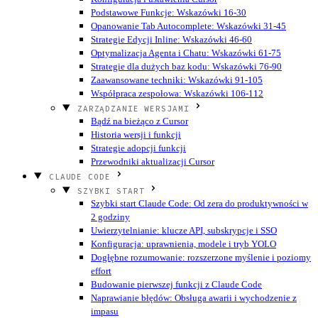
Podstawowe Funkcje: Wskazówki 16-30
Opanowanie Tab Autocomplete: Wskazówki 31-45
Strategie Edycji Inline: Wskazówki 46-60
Optymalizacja Agenta i Chatu: Wskazówki 61-75
Strategie dla dużych baz kodu: Wskazówki 76-90
Zaawansowane techniki: Wskazówki 91-105
Współpraca zespołowa: Wskazówki 106-112
ZARZĄDZANIE WERSJAMI
Bądź na bieżąco z Cursor
Historia wersji i funkcji
Strategie adopcji funkcji
Przewodniki aktualizacji Cursor
CLAUDE CODE
SZYBKI START
Szybki start Claude Code: Od zera do produktywności w
2 godziny
Uwierzytelnianie: klucze API, subskrypcje i SSO
Konfiguracja: uprawnienia, modele i tryb YOLO
Dogłębne rozumowanie: rozszerzone myślenie i poziomy
effort
Budowanie pierwszej funkcji z Claude Code
Naprawianie błędów: Obsługa awarii i wychodzenie z
impasu