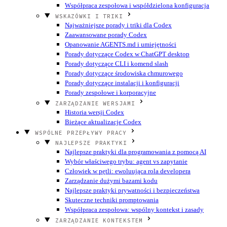
Współpraca zespołowa i współdzielona konfiguracja
WSKAZÓWKI I TRIKI
Najważniejsze porady i triki dla Codex
Zaawansowane porady Codex
Opanowanie AGENTS.md i umiejętności
Porady dotyczące Codex w ChatGPT desktop
Porady dotyczące CLI i komend slash
Porady dotyczące środowiska chmurowego
Porady dotyczące instalacji i konfiguracji
Porady zespołowe i korporacyjne
ZARZĄDZANIE WERSJAMI
Historia wersji Codex
Bieżące aktualizacje Codex
WSPÓLNE PRZEPŁYWY PRACY
NAJLEPSZE PRAKTYKI
Najlepsze praktyki dla programowania z pomocą AI
Wybór właściwego trybu: agent vs zapytanie
Człowiek w pętli: ewoluująca rola developera
Zarządzanie dużymi bazami kodu
Najlepsze praktyki prywatności i bezpieczeństwa
Skuteczne techniki promptowania
Współpraca zespołowa: wspólny kontekst i zasady
ZARZĄDZANIE KONTEKSTEM