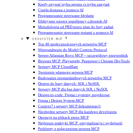
Kiedy używać trybu agenta vs trybu zapytań
Ciągła dostawa z pomocą AI
Programowanie sterowane błędami
Efektywne wzorce współpracy człowiek-AI
Metodologia od PRD przez plan do listy zadań
Programowanie sterowane testami z pomocą AI
EKOSYSTEM MCP
Top 40 społecznościowych serwerów MCP
Wprowadzenie do Model Context Protocol
Serwer Atlassian Rovo MCP -- szczegółowy przewodnik
Browser MCP: Playwright, Puppeteer i Chrome DevTools
Serwery MCP Cloudflare
Tworzenie własnego serwera MCP
Budowanie niestandardowych serwerów MCP
Dostęp do bazy danych: SQL i NoSQL
Serwery MCP dla baz danych SQL i NoSQL
Design-to-code: Figma i systemy projektowe
Figma i Design System MCP
Context7 i serwery MCP dokumentacji
Niezbędne serwery MCP dla każdego developera
Operacje na plikach przez MCP
Najlepsze praktyki MCP: optymalizacja i wydajność
Problemy z połączeniem serwera MCP