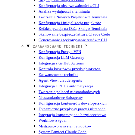
Konfiguracja obserwowalności z CLI
Analiza wydajności z terminala
Tworzenie Nowych Projektów z Terminala
Konfiguracja i inicjalizacja projektów
Refaktoryzacja na Dużą Skalę z Terminala
Skanowanie bezpieczeństwa z Claude Code
Generowanie i wykonywanie testów z CLI
ZAAWANSOWANE TECHNIKI
Konfiguracja Proxy i VPN
Konfiguracja LLM Gateway
Integracja z GitHub Actions
Kontrola kosztów w przedsiębiorstwie
Zaawansowane techniki
Agent View: claude agents
Integracja CI/CD i automatyzacja
Tworzenie poleceń niestandardowych
Niestandardowe Subagenty
Konfiguracja kontenerów deweloperskich
Dynamiczne przepływy pracy i ultracode
Integracja korporacyjna i bezpieczeństwo
Workflow z /goal
Mistrzostwo w systemie hooków
System Pamięci Claude Code