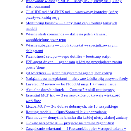
Budowanie własnego MCP — kiedy MCP, kiedy skill, kiedy
slash command
CLAUDE.md / AGENTS.md — warstwowy kontekst, który
przeżywa każdą sesję
Monitoring kosztów — alerty, hard cap i routing tańszych
modeli
Własne slash commands — skille na jeden klawisz,
współdzielone przez repo
Własne subagents — chroń kontekst wyspecjalizowanymi
delegatami
Przenośność setupu — repo dotfiles + bootstrap script
E2E agent-driven — agent sam jeździ po przeglądarce zanim
powie 'done'
git worktrees — jeden filesystem na agenta, bez kolizji
Nadążanie za narzędziami — aktywne źródła biją pasywne feedy
Layered PR review — bo PR od AI mają 1.7× więcej issue
Aktualne docs bibliotek — Context7 + skill routingowy
Essential MCP trio — 3 serwery, które pokrywają większość
workflow
Liczba MCP — 3-5 dobrze dobranych, nie 15 wszystkiego
Routing modeli — Opus/Sonnet/Haiku per zadanie
Plan mode — domyślna bramka dla każdej nietrywialnej zmiany
Główne narzędzie AI — przejście na terminal/agent‑first
Zarządzanie sekretami — 1Password/doppler + scoped tokens +