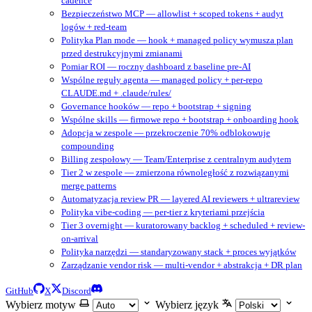
cadence
Bezpieczeństwo MCP — allowlist + scoped tokens + audyt
logów + red-team
Polityka Plan mode — hook + managed policy wymusza plan
przed destrukcyjnymi zmianami
Pomiar ROI — roczny dashboard z baseline pre-AI
Wspólne reguły agenta — managed policy + per-repo
CLAUDE.md + .claude/rules/
Governance hooków — repo + bootstrap + signing
Wspólne skills — firmowe repo + bootstrap + onboarding hook
Adopcja w zespole — przekroczenie 70% odblokowuje
compounding
Billing zespołowy — Team/Enterprise z centralnym audytem
Tier 2 w zespole — zmierzona równoległość z rozwiązanymi
merge patterns
Automatyzacja review PR — layered AI reviewers + ultrareview
Polityka vibe-coding — per-tier z kryteriami przejścia
Tier 3 overnight — kuratorowany backlog + scheduled + review-
on-arrival
Polityka narzędzi — standaryzowany stack + proces wyjątków
Zarządzanie vendor risk — multi-vendor + abstrakcja + DR plan
GitHub
X
Discord
Wybierz motyw
Wybierz język