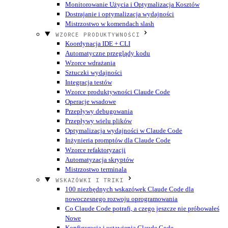
Monitorowanie Użycia i Optymalizacja Kosztów
Dostrajanie i optymalizacja wydajności
Mistrzostwo w komendach slash
WZORCE PRODUKTYWNOŚCI
Koordynacja IDE + CLI
Automatyczne przeglądy kodu
Wzorce wdrażania
Sztuczki wydajności
Integracja testów
Wzorce produktywności Claude Code
Operacje wsadowe
Przepływy debugowania
Przepływy wielu plików
Optymalizacja wydajności w Claude Code
Inżynieria promptów dla Claude Code
Wzorce refaktoryzacji
Automatyzacja skryptów
Mistrzostwo terminala
WSKAZÓWKI I TRIKI
100 niezbędnych wskazówek Claude Code dla
nowoczesnego rozwoju oprogramowania
Co Claude Code potrafi, a czego jeszcze nie próbowałeś
Nowe
Konfiguracja i ustawienia Claude Code