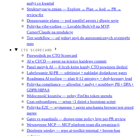
audyt co kwartał
Strukturyzacja zmian — Explore → Plan → kod → PR →
review-fix
Dopasowanie planu — pod parallel agents i długie sesje
Polityka vibe-coding — Lovable/Bolt/v0 na MVP,
Cursor/Claude na produkcję
Tier workflow — od jednej sesji do autonomicznych overnight
runs
CTO SCORECARD
Przewodnik po CTO Scorecard
AI w CI/CD — agent na ścieżce każdego commit
Panel metryk AI — 6 liczb które każdy CTO powinien śledzić
Labelowanie AI-PR — odróżniaj + nakładaj dodatkowe gates
Roadmapa AI tooling — plan 6-12 miesięcy + dedykowany lead
Polityka compliance — allowlist + audyt + scrubbery PII + DPA +
GDPR/HIPAA
Widoczność kosztów — pełny FinOps token spendu
Czas onboardingu — setup <1 dzień z bootstrap script
Polityka E2E — wymagane + agent uruchamia browser test przed
merge
Gates vs guardrails — design-time policy bije per-PR review
Wewnętrzne MCP — MCP platform team dla organizacji
Dzielenie wiedzy — repo ai-toolkit-internal + brown-bag