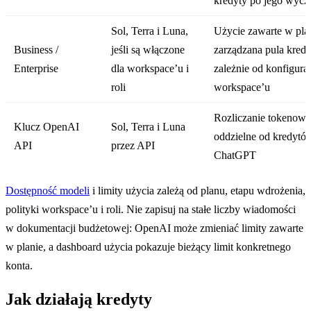
kredyty po jego wycz
Sol, Terra i Luna,
Użycie zawarte w plan
Business /
jeśli są włączone
zarządzana pula kred
Enterprise
dla workspace’u i
zależnie od konfigurac
roli
workspace’u
Rozliczanie tokenowe
Klucz OpenAI
Sol, Terra i Luna
oddzielne od kredytó
API
przez API
ChatGPT
Dostępność modeli
i limity użycia zależą od planu, etapu wdrożenia,
polityki workspace’u i roli. Nie zapisuj na stałe liczby wiadomości
w dokumentacji budżetowej: OpenAI może zmieniać limity zawarte
w planie, a dashboard użycia pokazuje bieżący limit konkretnego
konta.
Jak działają kredyty