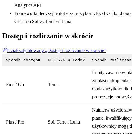
Analytics API
Frameworki decyzyjne dotyczące wyboru: local vs cloud oraz
GPT-5.6 Sol vs Terra vs Luna
Dostęp i rozliczanie w skrócie
Dział zatytułowany „Dostęp i rozliczanie w skrócie”
Sposób dostępu
GPT-5.6 w Codex
Sposób rozliczan
Limity zawarte w plan
zamiast dokupienia k
Free / Go
Terra
Codex użytkownik do
propozycję podwyższe
Najpierw użycie zawa
planie; kwalifikujący 
Plus / Pro
Sol, Terra i Luna
użytkownicy mogą do