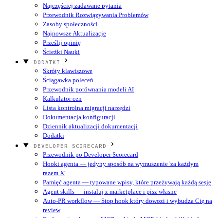
Najczęściej zadawane pytania
Przewodnik Rozwiązywania Problemów
Zasoby społeczności
Najnowsze Aktualizacje
Prześlij opinię
Ścieżki Nauki
DODATKI
Skróty klawiszowe
Ściągawka poleceń
Przewodnik porównania modeli AI
Kalkulator cen
Lista kontrolna migracji narzędzi
Dokumentacja konfiguracji
Dziennik aktualizacji dokumentacji
Dodatki
DEVELOPER SCORECARD
Przewodnik po Developer Scorecard
Hooki agenta — jedyny sposób na wymuszenie 'za każdym
razem X'
Pamięć agenta — typowane wpisy, które przeżywają każdą sesję
Agent skills — instaluj z marketplace i pisz własne
Auto-PR workflow — Stop hook który dowozi i wybudza Cię na
review