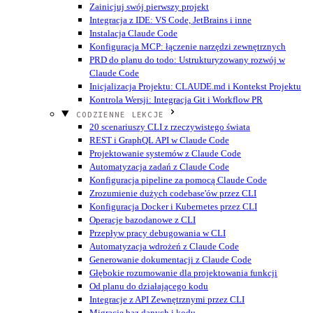
Zainicjuj swój pierwszy projekt
Integracja z IDE: VS Code, JetBrains i inne
Instalacja Claude Code
Konfiguracja MCP: łączenie narzędzi zewnętrznych
PRD do planu do todo: Ustrukturyzowany rozwój w
Claude Code
Inicjalizacja Projektu: CLAUDE.md i Kontekst Projektu
Kontrola Wersji: Integracja Git i Workflow PR
CODZIENNE LEKCJE
20 scenariuszy CLI z rzeczywistego świata
REST i GraphQL API w Claude Code
Projektowanie systemów z Claude Code
Automatyzacja zadań z Claude Code
Konfiguracja pipeline za pomocą Claude Code
Zrozumienie dużych codebase'ów przez CLI
Konfiguracja Docker i Kubernetes przez CLI
Operacje bazodanowe z CLI
Przepływ pracy debugowania w CLI
Automatyzacja wdrożeń z Claude Code
Generowanie dokumentacji z Claude Code
Głębokie rozumowanie dla projektowania funkcji
Od planu do działającego kodu
Integracje z API Zewnętrznymi przez CLI
Migracje baz danych i kodu