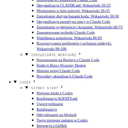
Optymalizacja CLAUDE.md: Wskazówki 16-25
Mistrzostwo w linii poleceń: Wskazówki 26-35
Zarządzanie dużymi bazami kodu: Wskazówki 36-50
Optymalizacja przepływu pracy w Claude Code
Zarządzanie wydajnością i kosztami: Wskazówki 66-75
Zaawansowane techniki Claude Code
Współpraca zespołowa: Wskazówki 86-95
Rozwiązywanie problemów i najlepsze praktyki:
Wskazówki 96-100
ZARZĄDZANIE WERSJAMI
Pozostawanie na Bieżąco z Claude Code
Funkcje Beta i Wczesny Dostęp
Historia wersji Claude Code
Procedury aktualizacji Claude Code
CODEX
SZYBKI START
Pierwsze kroki z Codex
Konfiguracja AGENTS.md
Uwierzytelnianie
Konfiguracja
Odzyskiwanie po błędach
Twoje pierwsze zadanie w Codex
Integracja z GitHub