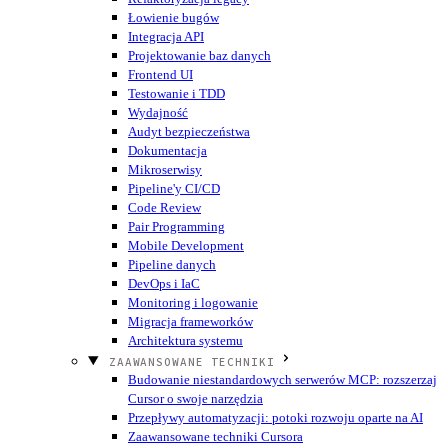
Łowienie bugów
Integracja API
Projektowanie baz danych
Frontend UI
Testowanie i TDD
Wydajność
Audyt bezpieczeństwa
Dokumentacja
Mikroserwisy
Pipeline'y CI/CD
Code Review
Pair Programming
Mobile Development
Pipeline danych
DevOps i IaC
Monitoring i logowanie
Migracja frameworków
Architektura systemu
ZAAWANSOWANE TECHNIKI
Budowanie niestandardowych serwerów MCP: rozszerzaj
Cursor o swoje narzędzia
Przepływy automatyzacji: potoki rozwoju oparte na AI
Zaawansowane techniki Cursora