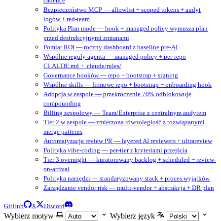
cadence
Bezpieczeństwo MCP — allowlist + scoped tokens + audyt
logów + red-team
Polityka Plan mode — hook + managed policy wymusza plan
przed destrukcyjnymi zmianami
Pomiar ROI — roczny dashboard z baseline pre-AI
Wspólne reguły agenta — managed policy + per-repo
CLAUDE.md + .claude/rules/
Governance hooków — repo + bootstrap + signing
Wspólne skills — firmowe repo + bootstrap + onboarding hook
Adopcja w zespole — przekroczenie 70% odblokowuje
compounding
Billing zespołowy — Team/Enterprise z centralnym audytem
Tier 2 w zespole — zmierzona równoległość z rozwiązanymi
merge patterns
Automatyzacja review PR — layered AI reviewers + ultrareview
Polityka vibe-coding — per-tier z kryteriami przejścia
Tier 3 overnight — kuratorowany backlog + scheduled + review-
on-arrival
Polityka narzędzi — standaryzowany stack + proces wyjątków
Zarządzanie vendor risk — multi-vendor + abstrakcja + DR plan
GitHub
X
Discord
Wybierz motyw
Wybierz język