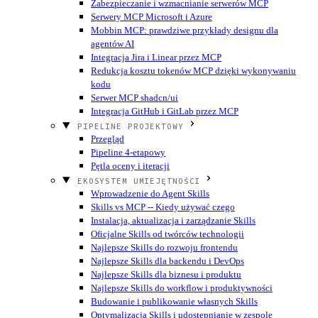
Zabezpieczanie i wzmacnianie serwerów MCP
Serwery MCP Microsoft i Azure
Mobbin MCP: prawdziwe przykłady designu dla
agentów AI
Integracja Jira i Linear przez MCP
Redukcja kosztu tokenów MCP dzięki wykonywaniu
kodu
Serwer MCP shadcn/ui
Integracja GitHub i GitLab przez MCP
PIPELINE PROJEKTOWY
Przegląd
Pipeline 4-etapowy
Pętla oceny i iteracji
EKOSYSTEM UMIEJĘTNOŚCI
Wprowadzenie do Agent Skills
Skills vs MCP -- Kiedy używać czego
Instalacja, aktualizacja i zarządzanie Skills
Oficjalne Skills od twórców technologii
Najlepsze Skills do rozwoju frontendu
Najlepsze Skills dla backendu i DevOps
Najlepsze Skills dla biznesu i produktu
Najlepsze Skills do workflow i produktywności
Budowanie i publikowanie własnych Skills
Optymalizacja Skills i udostępnianie w zespole