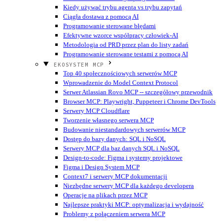
Kiedy używać trybu agenta vs trybu zapytań
Ciągła dostawa z pomocą AI
Programowanie sterowane błędami
Efektywne wzorce współpracy człowiek-AI
Metodologia od PRD przez plan do listy zadań
Programowanie sterowane testami z pomocą AI
EKOSYSTEM MCP
Top 40 społecznościowych serwerów MCP
Wprowadzenie do Model Context Protocol
Serwer Atlassian Rovo MCP -- szczegółowy przewodnik
Browser MCP: Playwright, Puppeteer i Chrome DevTools
Serwery MCP Cloudflare
Tworzenie własnego serwera MCP
Budowanie niestandardowych serwerów MCP
Dostęp do bazy danych: SQL i NoSQL
Serwery MCP dla baz danych SQL i NoSQL
Design-to-code: Figma i systemy projektowe
Figma i Design System MCP
Context7 i serwery MCP dokumentacji
Niezbędne serwery MCP dla każdego developera
Operacje na plikach przez MCP
Najlepsze praktyki MCP: optymalizacja i wydajność
Problemy z połączeniem serwera MCP