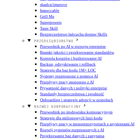
shadcn/improve
Impeccable
Grill Me
Superpowers
Taste Skill
Bezpieczeństwo łańcucha dostaw Skills
PRZEDSIĘBIORSTWO
Przewodnik po AI w rozwoju enterprise
Bramki jakości i egzekwowanie standardów
Kontrola kosztów i budżetowanie AI
Backup, odzyskiwanie i rollback
Strategie dla baz kodu 1M+ LOC
Systemy rozproszone z pomocą AI
Przepływy pracy monorepo z AI
Prywatność danych i polityki enterprise
Standardy bezpieczeństwa i zgodność
Onboarding i strategie adopcji w zespołach
ROZWÓJ KORPORACYJNY
Przewodnik po środowisku korporacyjnym
Strategie dla milionowych linii kodu
Przepływy pracy w monorepozytoriach z asystentami AI
Rozwój systemów rozproszonych z AI
Projektowanie baz danych i zapytania