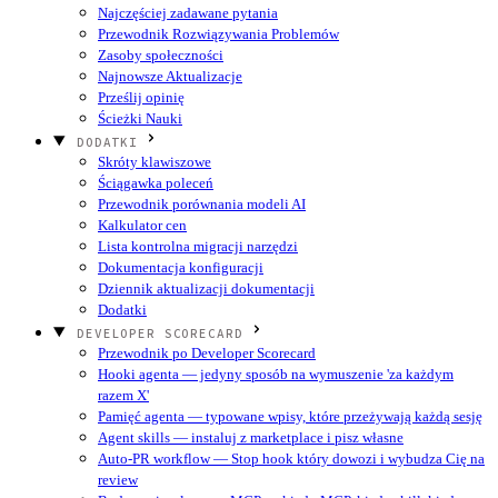
Najczęściej zadawane pytania
Przewodnik Rozwiązywania Problemów
Zasoby społeczności
Najnowsze Aktualizacje
Prześlij opinię
Ścieżki Nauki
DODATKI
Skróty klawiszowe
Ściągawka poleceń
Przewodnik porównania modeli AI
Kalkulator cen
Lista kontrolna migracji narzędzi
Dokumentacja konfiguracji
Dziennik aktualizacji dokumentacji
Dodatki
DEVELOPER SCORECARD
Przewodnik po Developer Scorecard
Hooki agenta — jedyny sposób na wymuszenie 'za każdym
razem X'
Pamięć agenta — typowane wpisy, które przeżywają każdą sesję
Agent skills — instaluj z marketplace i pisz własne
Auto-PR workflow — Stop hook który dowozi i wybudza Cię na
review