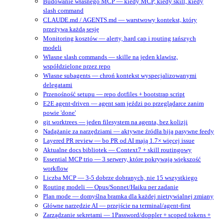
Budowanie własnego MCP — kiedy MCP, kiedy skill, kiedy
slash command
CLAUDE.md / AGENTS.md — warstwowy kontekst, który
przeżywa każdą sesję
Monitoring kosztów — alerty, hard cap i routing tańszych
modeli
Własne slash commands — skille na jeden klawisz,
współdzielone przez repo
Własne subagents — chroń kontekst wyspecjalizowanymi
delegatami
Przenośność setupu — repo dotfiles + bootstrap script
E2E agent-driven — agent sam jeździ po przeglądarce zanim
powie 'done'
git worktrees — jeden filesystem na agenta, bez kolizji
Nadążanie za narzędziami — aktywne źródła biją pasywne feedy
Layered PR review — bo PR od AI mają 1.7× więcej issue
Aktualne docs bibliotek — Context7 + skill routingowy
Essential MCP trio — 3 serwery, które pokrywają większość
workflow
Liczba MCP — 3-5 dobrze dobranych, nie 15 wszystkiego
Routing modeli — Opus/Sonnet/Haiku per zadanie
Plan mode — domyślna bramka dla każdej nietrywialnej zmiany
Główne narzędzie AI — przejście na terminal/agent‑first
Zarządzanie sekretami — 1Password/doppler + scoped tokens +