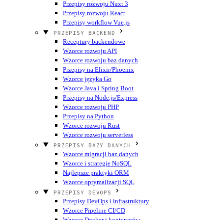
Przepisy rozwoju Nuxt 3
Przepisy rozwoju React
Przepisy workflow Vue.js
PRZEPISY BACKEND
Receptury backendowe
Wzorce rozwoju API
Wzorce rozwoju baz danych
Przepisy na Elixir/Phoenix
Wzorce języka Go
Wzorce Java i Spring Boot
Przepisy na Node.js/Express
Wzorce rozwoju PHP
Przepisy na Python
Wzorce rozwoju Rust
Wzorce rozwoju serverless
PRZEPISY BAZY DANYCH
Wzorce migracji baz danych
Wzorce i strategie NoSQL
Najlepsze praktyki ORM
Wzorce optymalizacji SQL
PRZEPISY DEVOPS
Przepisy DevOps i infrastruktury
Wzorce Pipeline CI/CD
Wzorce Docker i kontenerów