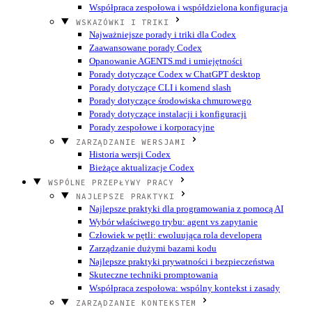
Współpraca zespołowa i współdzielona konfiguracja
WSKAZÓWKI I TRIKI
Najważniejsze porady i triki dla Codex
Zaawansowane porady Codex
Opanowanie AGENTS.md i umiejętności
Porady dotyczące Codex w ChatGPT desktop
Porady dotyczące CLI i komend slash
Porady dotyczące środowiska chmurowego
Porady dotyczące instalacji i konfiguracji
Porady zespołowe i korporacyjne
ZARZĄDZANIE WERSJAMI
Historia wersji Codex
Bieżące aktualizacje Codex
WSPÓLNE PRZEPŁYWY PRACY
NAJLEPSZE PRAKTYKI
Najlepsze praktyki dla programowania z pomocą AI
Wybór właściwego trybu: agent vs zapytanie
Człowiek w pętli: ewoluująca rola developera
Zarządzanie dużymi bazami kodu
Najlepsze praktyki prywatności i bezpieczeństwa
Skuteczne techniki promptowania
Współpraca zespołowa: wspólny kontekst i zasady
ZARZĄDZANIE KONTEKSTEM