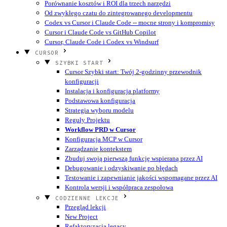
Porównanie kosztów i ROI dla trzech narzędzi
Od zwykłego czatu do zintegrowanego developmentu
Codex vs Cursor i Claude Code -- mocne strony i kompromisy
Cursor i Claude Code vs GitHub Copilot
Cursor, Claude Code i Codex vs Windsurf
CURSOR
SZYBKI START
Cursor Szybki start: Twój 2-godzinny przewodnik
konfiguracji
Instalacja i konfiguracja platformy
Podstawowa konfiguracja
Strategia wyboru modelu
Reguły Projektu
Workflow PRD w Cursor
Konfiguracja MCP w Cursor
Zarządzanie kontekstem
Zbuduj swoją pierwszą funkcję wspieraną przez AI
Debugowanie i odzyskiwanie po błędach
Testowanie i zapewnianie jakości wspomagane przez AI
Kontrola wersji i współpraca zespołowa
CODZIENNE LEKCJE
Przegląd lekcji
New Project
Refaktoryzacja legacy