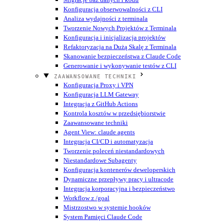
Konfiguracja obserwowalności z CLI
Analiza wydajności z terminala
Tworzenie Nowych Projektów z Terminala
Konfiguracja i inicjalizacja projektów
Refaktoryzacja na Dużą Skalę z Terminala
Skanowanie bezpieczeństwa z Claude Code
Generowanie i wykonywanie testów z CLI
ZAAWANSOWANE TECHNIKI
Konfiguracja Proxy i VPN
Konfiguracja LLM Gateway
Integracja z GitHub Actions
Kontrola kosztów w przedsiębiorstwie
Zaawansowane techniki
Agent View: claude agents
Integracja CI/CD i automatyzacja
Tworzenie poleceń niestandardowych
Niestandardowe Subagenty
Konfiguracja kontenerów deweloperskich
Dynamiczne przepływy pracy i ultracode
Integracja korporacyjna i bezpieczeństwo
Workflow z /goal
Mistrzostwo w systemie hooków
System Pamięci Claude Code