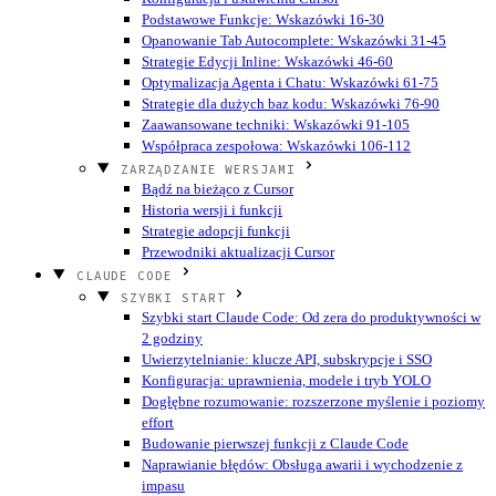
Podstawowe Funkcje: Wskazówki 16-30
Opanowanie Tab Autocomplete: Wskazówki 31-45
Strategie Edycji Inline: Wskazówki 46-60
Optymalizacja Agenta i Chatu: Wskazówki 61-75
Strategie dla dużych baz kodu: Wskazówki 76-90
Zaawansowane techniki: Wskazówki 91-105
Współpraca zespołowa: Wskazówki 106-112
ZARZĄDZANIE WERSJAMI
Bądź na bieżąco z Cursor
Historia wersji i funkcji
Strategie adopcji funkcji
Przewodniki aktualizacji Cursor
CLAUDE CODE
SZYBKI START
Szybki start Claude Code: Od zera do produktywności w
2 godziny
Uwierzytelnianie: klucze API, subskrypcje i SSO
Konfiguracja: uprawnienia, modele i tryb YOLO
Dogłębne rozumowanie: rozszerzone myślenie i poziomy
effort
Budowanie pierwszej funkcji z Claude Code
Naprawianie błędów: Obsługa awarii i wychodzenie z
impasu