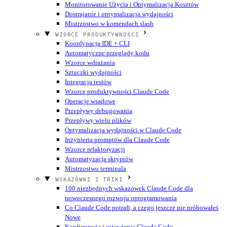
Monitorowanie Użycia i Optymalizacja Kosztów
Dostrajanie i optymalizacja wydajności
Mistrzostwo w komendach slash
WZORCE PRODUKTYWNOŚCI
Koordynacja IDE + CLI
Automatyczne przeglądy kodu
Wzorce wdrażania
Sztuczki wydajności
Integracja testów
Wzorce produktywności Claude Code
Operacje wsadowe
Przepływy debugowania
Przepływy wielu plików
Optymalizacja wydajności w Claude Code
Inżynieria promptów dla Claude Code
Wzorce refaktoryzacji
Automatyzacja skryptów
Mistrzostwo terminala
WSKAZÓWKI I TRIKI
100 niezbędnych wskazówek Claude Code dla
nowoczesnego rozwoju oprogramowania
Co Claude Code potrafi, a czego jeszcze nie próbowałeś
Nowe
Konfiguracja i ustawienia Claude Code