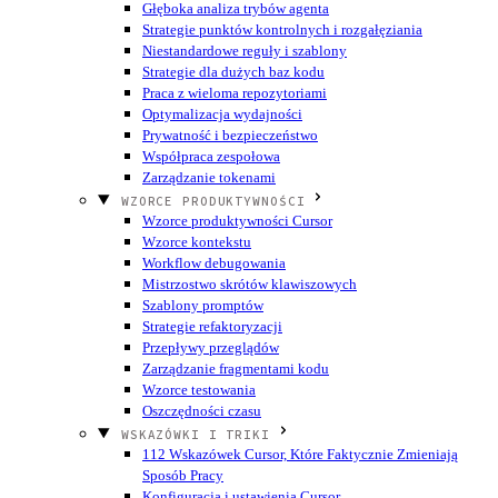
Głęboka analiza trybów agenta
Strategie punktów kontrolnych i rozgałęziania
Niestandardowe reguły i szablony
Strategie dla dużych baz kodu
Praca z wieloma repozytoriami
Optymalizacja wydajności
Prywatność i bezpieczeństwo
Współpraca zespołowa
Zarządzanie tokenami
WZORCE PRODUKTYWNOŚCI
Wzorce produktywności Cursor
Wzorce kontekstu
Workflow debugowania
Mistrzostwo skrótów klawiszowych
Szablony promptów
Strategie refaktoryzacji
Przepływy przeglądów
Zarządzanie fragmentami kodu
Wzorce testowania
Oszczędności czasu
WSKAZÓWKI I TRIKI
112 Wskazówek Cursor, Które Faktycznie Zmieniają
Sposób Pracy
Konfiguracja i ustawienia Cursor