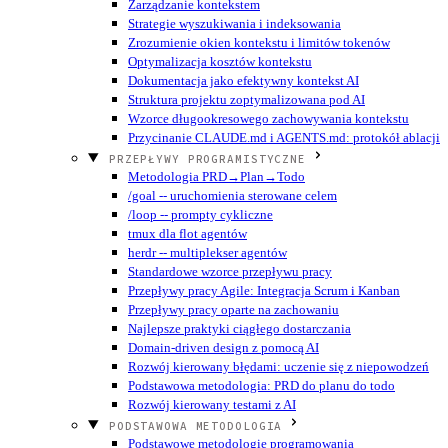
Zarządzanie kontekstem
Strategie wyszukiwania i indeksowania
Zrozumienie okien kontekstu i limitów tokenów
Optymalizacja kosztów kontekstu
Dokumentacja jako efektywny kontekst AI
Struktura projektu zoptymalizowana pod AI
Wzorce długookresowego zachowywania kontekstu
Przycinanie CLAUDE.md i AGENTS.md: protokół ablacji
PRZEPŁYWY PROGRAMISTYCZNE
Metodologia PRD→Plan→Todo
/goal -- uruchomienia sterowane celem
/loop -- prompty cykliczne
tmux dla flot agentów
herdr -- multiplekser agentów
Standardowe wzorce przepływu pracy
Przepływy pracy Agile: Integracja Scrum i Kanban
Przepływy pracy oparte na zachowaniu
Najlepsze praktyki ciągłego dostarczania
Domain-driven design z pomocą AI
Rozwój kierowany błędami: uczenie się z niepowodzeń
Podstawowa metodologia: PRD do planu do todo
Rozwój kierowany testami z AI
PODSTAWOWA METODOLOGIA
Podstawowe metodologie programowania