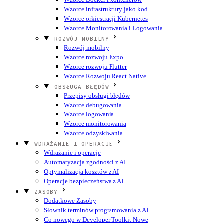
Wzorce infrastruktury jako kod
Wzorce orkiestracji Kubernetes
Wzorce Monitorowania i Logowania
ROZWÓJ MOBILNY
Rozwój mobilny
Wzorce rozwoju Expo
Wzorce rozwoju Flutter
Wzorce Rozwoju React Native
OBSŁUGA BŁĘDÓW
Przepisy obsługi błędów
Wzorce debugowania
Wzorce logowania
Wzorce monitorowania
Wzorce odzyskiwania
WDRAŻANIE I OPERACJE
Wdrażanie i operacje
Automatyzacja zgodności z AI
Optymalizacja kosztów z AI
Operacje bezpieczeństwa z AI
ZASOBY
Dodatkowe Zasoby
Słownik terminów programowania z AI
Co nowego w Developer Toolkit
Nowe