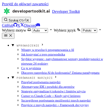
Przejdź do głównej zawartości
developertoolkit.ai
Developer Toolkit
Szukaj
Ctrl
K
GitHub
X
Discord
Wybierz motyw
Wybierz język
WPROWADZENIE
Witamy w rewolucji programowania z AI
Jak korzystać z tego przewodnika
Szybkie wygrane - natychmiastowe wzrosty produktywności w
pierwsze 24 godziny
Co je wyróżnia
Dlaczego narzędzia AI do kodowania? Zmiana paradygmatu
PORÓWNANIE NARZĘDZI
Przegląd porównania narzędzi
Alternatywne IDE i powłoki dla agentów
Strategie optymalizacji tokenów i limitów użycia
Cursor vs Claude Code -- Kiedy użyć którego
Szczegółowe porównanie możliwości trzech narzędzi
Przejście z innych narzędzi -- Framework decyzyjny