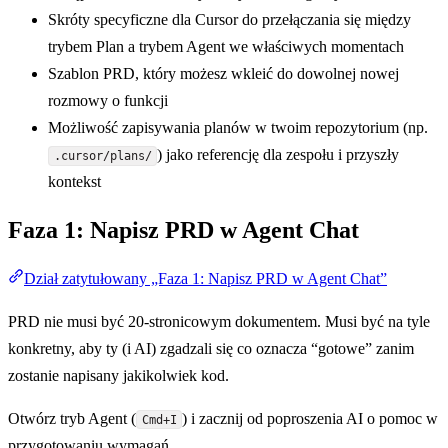
Skróty specyficzne dla Cursor do przełączania się między
trybem Plan a trybem Agent we właściwych momentach
Szablon PRD, który możesz wkleić do dowolnej nowej
rozmowy o funkcji
Możliwość zapisywania planów w twoim repozytorium (np.
) jako referencję dla zespołu i przyszły
.cursor/plans/
kontekst
Faza 1: Napisz PRD w Agent Chat
Dział zatytułowany „Faza 1: Napisz PRD w Agent Chat”
PRD nie musi być 20-stronicowym dokumentem. Musi być na tyle
konkretny, aby ty (i AI) zgadzali się co oznacza “gotowe” zanim
zostanie napisany jakikolwiek kod.
Otwórz tryb Agent (
) i zacznij od poproszenia AI o pomoc w
Cmd+I
przygotowaniu wymagań.