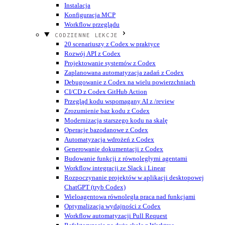
Instalacja
Konfiguracja MCP
Workflow przeglądu
CODZIENNE LEKCJE
20 scenariuszy z Codex w praktyce
Rozwój API z Codex
Projektowanie systemów z Codex
Zaplanowana automatyzacja zadań z Codex
Debugowanie z Codex na wielu powierzchniach
CI/CD z Codex GitHub Action
Przegląd kodu wspomagany AI z /review
Zrozumienie baz kodu z Codex
Modernizacja starszego kodu na skalę
Operacje bazodanowe z Codex
Automatyzacja wdrożeń z Codex
Generowanie dokumentacji z Codex
Budowanie funkcji z równoległymi agentami
Workflow integracji ze Slack i Linear
Rozpoczynanie projektów w aplikacji desktopowej
ChatGPT (tryb Codex)
Wieloagentowa równoległa praca nad funkcjami
Optymalizacja wydajności z Codex
Workflow automatyzacji Pull Request