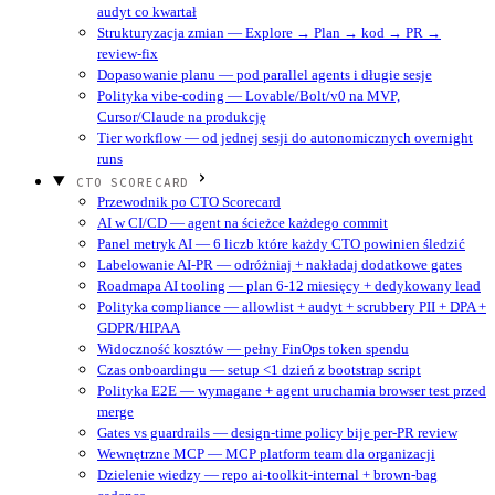
audyt co kwartał
Strukturyzacja zmian — Explore → Plan → kod → PR →
review-fix
Dopasowanie planu — pod parallel agents i długie sesje
Polityka vibe-coding — Lovable/Bolt/v0 na MVP,
Cursor/Claude na produkcję
Tier workflow — od jednej sesji do autonomicznych overnight
runs
CTO SCORECARD
Przewodnik po CTO Scorecard
AI w CI/CD — agent na ścieżce każdego commit
Panel metryk AI — 6 liczb które każdy CTO powinien śledzić
Labelowanie AI-PR — odróżniaj + nakładaj dodatkowe gates
Roadmapa AI tooling — plan 6-12 miesięcy + dedykowany lead
Polityka compliance — allowlist + audyt + scrubbery PII + DPA +
GDPR/HIPAA
Widoczność kosztów — pełny FinOps token spendu
Czas onboardingu — setup <1 dzień z bootstrap script
Polityka E2E — wymagane + agent uruchamia browser test przed
merge
Gates vs guardrails — design-time policy bije per-PR review
Wewnętrzne MCP — MCP platform team dla organizacji
Dzielenie wiedzy — repo ai-toolkit-internal + brown-bag