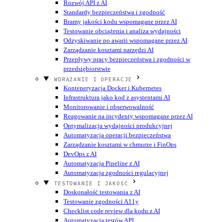
Rozwój API z AI
Standardy bezpieczeństwa i zgodność
Bramy jakości kodu wspomagane przez AI
Testowanie obciążenia i analiza wydajności
Odzyskiwanie po awarii wspomagane przez AI
Zarządzanie kosztami narzędzi AI
Przepływy pracy bezpieczeństwa i zgodności w
przedsiębiorstwie
WDRAŻANIE I OPERACJE
Konteneryzacja Docker i Kubernetes
Infrastruktura jako kod z asystentami AI
Monitorowanie i obserwowalność
Reagowanie na incydenty wspomagane przez AI
Optymalizacja wydajności produkcyjnej
Automatyzacja operacji bezpieczeństwa
Zarządzanie kosztami w chmurze i FinOps
DevOps z AI
Automatyzacja Pipeline z AI
Automatyzacja zgodności regulacyjnej
TESTOWANIE I JAKOŚĆ
Doskonałość testowania z AI
Testowanie zgodności A11y
Checklist code review dla kodu z AI
Automatyzacja testów API