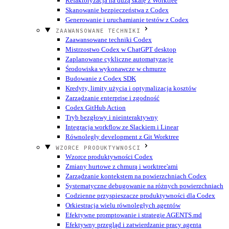
Refaktoryzacja na dużą skalę z Worktree
Skanowanie bezpieczeństwa z Codex
Generowanie i uruchamianie testów z Codex
ZAAWANSOWANE TECHNIKI
Zaawansowane techniki Codex
Mistrzostwo Codex w ChatGPT desktop
Zaplanowane cykliczne automatyzacje
Środowiska wykonawcze w chmurze
Budowanie z Codex SDK
Kredyty, limity użycia i optymalizacja kosztów
Zarządzanie enterprise i zgodność
Codex GitHub Action
Tryb bezgłowy i nieinteraktywny
Integracja workflow ze Slackiem i Linear
Równoległy development z Git Worktree
WZORCE PRODUKTYWNOŚCI
Wzorce produktywności Codex
Zmiany hurtowe z chmurą i worktree'ami
Zarządzanie kontekstem na powierzchniach Codex
Systematyczne debugowanie na różnych powierzchniach
Codzienne przyspieszacze produktywności dla Codex
Orkiestracja wielu równoległych agentów
Efektywne promptowanie i strategie AGENTS.md
Efektywny przegląd i zatwierdzanie pracy agenta