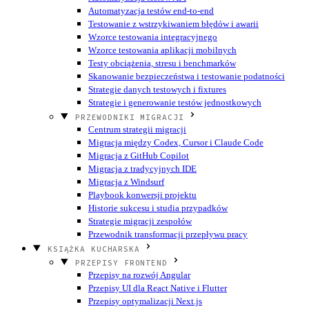
Automatyzacja testów end-to-end
Testowanie z wstrzykiwaniem błędów i awarii
Wzorce testowania integracyjnego
Wzorce testowania aplikacji mobilnych
Testy obciążenia, stresu i benchmarków
Skanowanie bezpieczeństwa i testowanie podatności
Strategie danych testowych i fixtures
Strategie i generowanie testów jednostkowych
PRZEWODNIKI MIGRACJI
Centrum strategii migracji
Migracja między Codex, Cursor i Claude Code
Migracja z GitHub Copilot
Migracja z tradycyjnych IDE
Migracja z Windsurf
Playbook konwersji projektu
Historie sukcesu i studia przypadków
Strategie migracji zespołów
Przewodnik transformacji przepływu pracy
KSIĄŻKA KUCHARSKA
PRZEPISY FRONTEND
Przepisy na rozwój Angular
Przepisy UI dla React Native i Flutter
Przepisy optymalizacji Next.js