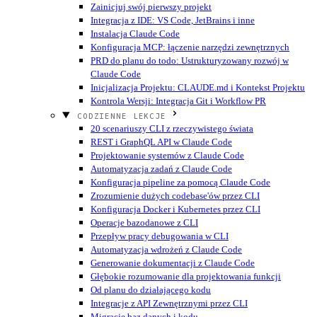
Zainicjuj swój pierwszy projekt
Integracja z IDE: VS Code, JetBrains i inne
Instalacja Claude Code
Konfiguracja MCP: łączenie narzędzi zewnętrznych
PRD do planu do todo: Ustrukturyzowany rozwój w
Claude Code
Inicjalizacja Projektu: CLAUDE.md i Kontekst Projektu
Kontrola Wersji: Integracja Git i Workflow PR
CODZIENNE LEKCJE
20 scenariuszy CLI z rzeczywistego świata
REST i GraphQL API w Claude Code
Projektowanie systemów z Claude Code
Automatyzacja zadań z Claude Code
Konfiguracja pipeline za pomocą Claude Code
Zrozumienie dużych codebase'ów przez CLI
Konfiguracja Docker i Kubernetes przez CLI
Operacje bazodanowe z CLI
Przepływ pracy debugowania w CLI
Automatyzacja wdrożeń z Claude Code
Generowanie dokumentacji z Claude Code
Głębokie rozumowanie dla projektowania funkcji
Od planu do działającego kodu
Integracje z API Zewnętrznymi przez CLI
Migracje baz danych i kodu