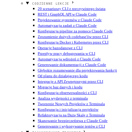
CODZIENNE LEKCJE
20 scenariuszy CLI z rzeczywistego świata
REST i GraphQL API w Claude Code
Projektowanie systemów z Claude Code
Automatyzacja zadań z Claude Code
Konfiguracja pipeline za pomocą Claude Code
Zrozumienie dużych codebase'ów przez CLI
Konfiguracja Docker i Kubernetes przez CLI
Operacje bazodanowe z CLI
Przepływ pracy debugowania w CLI
Automatyzacja wdrożeń z Claude Code
Generowanie dokumentacji z Claude Code
Głębokie rozumowanie dla projektowania funkcji
Od planu do działającego kodu
Integracje z API Zewnętrznymi przez CLI
Migracje baz danych i kodu
Konfiguracja obserwowalności z CLI
Analiza wydajności z terminala
Tworzenie Nowych Projektów z Terminala
Konfiguracja i inicjalizacja projektów
Refaktoryzacja na Dużą Skalę z Terminala
Skanowanie bezpieczeństwa z Claude Code
Generowanie i wykonywanie testów z CLI