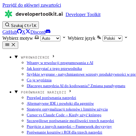
Przejdź do głównej zawartości
developertoolkit.ai
Developer Toolkit
Szukaj
Ctrl
K
GitHub
X
Discord
Wybierz motyw
Wybierz język
WPROWADZENIE
Witamy w rewolucji programowania z AI
Jak korzystać z tego przewodnika
Szybkie wygrane - natychmiastowe wzrosty produktywności w pie
Co je wyróżnia
Dlaczego narzędzia AI do kodowania? Zmiana paradygmatu
PORÓWNANIE NARZĘDZI
Przegląd porównania narzędzi
Alternatywne IDE i powłoki dla agentów
Strategie optymalizacji tokenów i limitów użycia
Cursor vs Claude Code -- Kiedy użyć którego
Szczegółowe porównanie możliwości trzech narzędzi
Przejście z innych narzędzi -- Framework decyzyjny
Porównanie kosztów i ROI dla trzech narzędzi