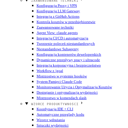
ZAAWANSOWANE TECHNIKI
Konfiguracja Proxy i VPN
Konfiguracja LLM Gateway
Integracja z GitHub Actions
Kontrola kosztów w przedsiębiorstwie
Zaawansowane techniki
Agent View: claude agents
Integracja CI/CD i automatyzacja
Tworzenie poleceń niestandardowych
Niestandardowe Subagenty
Konfiguracja kontenerów deweloperskich
Dynamiczne przepływy pracy i ultracode
Integracja korporacyjna i bezpieczeństwo
Workflow z /goal
Mistrzostwo w systemie hooków
System Pamięci Claude Code
Monitorowanie Użycia i Optymalizacja Kosztów
Dostrajanie i optymalizacja wydajności
Mistrzostwo w komendach slash
WZORCE PRODUKTYWNOŚCI
Koordynacja IDE + CLI
Automatyczne przeglądy kodu
Wzorce wdrażania
Sztuczki wydajności