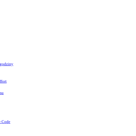
 godziny
fort
asu
e Code