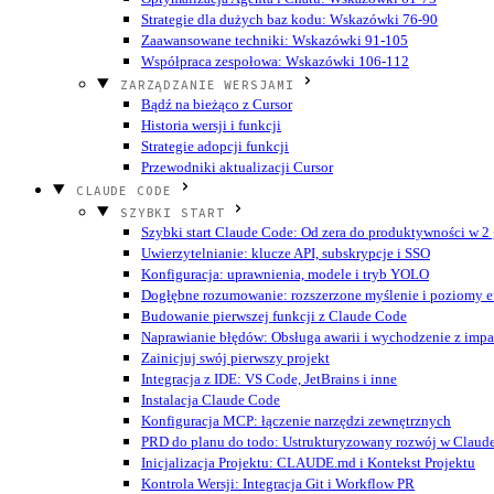
Strategie dla dużych baz kodu: Wskazówki 76-90
Zaawansowane techniki: Wskazówki 91-105
Współpraca zespołowa: Wskazówki 106-112
ZARZĄDZANIE WERSJAMI
Bądź na bieżąco z Cursor
Historia wersji i funkcji
Strategie adopcji funkcji
Przewodniki aktualizacji Cursor
CLAUDE CODE
SZYBKI START
Szybki start Claude Code: Od zera do produktywności w 2
Uwierzytelnianie: klucze API, subskrypcje i SSO
Konfiguracja: uprawnienia, modele i tryb YOLO
Dogłębne rozumowanie: rozszerzone myślenie i poziomy ef
Budowanie pierwszej funkcji z Claude Code
Naprawianie błędów: Obsługa awarii i wychodzenie z imp
Zainicjuj swój pierwszy projekt
Integracja z IDE: VS Code, JetBrains i inne
Instalacja Claude Code
Konfiguracja MCP: łączenie narzędzi zewnętrznych
PRD do planu do todo: Ustrukturyzowany rozwój w Claud
Inicjalizacja Projektu: CLAUDE.md i Kontekst Projektu
Kontrola Wersji: Integracja Git i Workflow PR