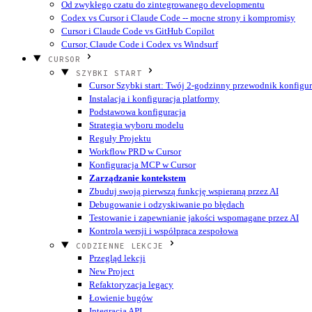
Od zwykłego czatu do zintegrowanego developmentu
Codex vs Cursor i Claude Code -- mocne strony i kompromisy
Cursor i Claude Code vs GitHub Copilot
Cursor, Claude Code i Codex vs Windsurf
CURSOR
SZYBKI START
Cursor Szybki start: Twój 2-godzinny przewodnik konfigur
Instalacja i konfiguracja platformy
Podstawowa konfiguracja
Strategia wyboru modelu
Reguły Projektu
Workflow PRD w Cursor
Konfiguracja MCP w Cursor
Zarządzanie kontekstem
Zbuduj swoją pierwszą funkcję wspieraną przez AI
Debugowanie i odzyskiwanie po błędach
Testowanie i zapewnianie jakości wspomagane przez AI
Kontrola wersji i współpraca zespołowa
CODZIENNE LEKCJE
Przegląd lekcji
New Project
Refaktoryzacja legacy
Łowienie bugów
Integracja API