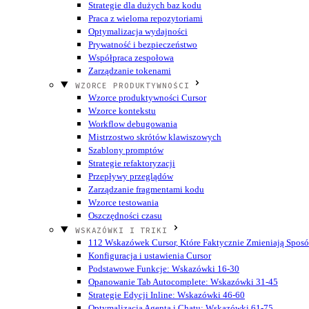
Strategie dla dużych baz kodu
Praca z wieloma repozytoriami
Optymalizacja wydajności
Prywatność i bezpieczeństwo
Współpraca zespołowa
Zarządzanie tokenami
WZORCE PRODUKTYWNOŚCI
Wzorce produktywności Cursor
Wzorce kontekstu
Workflow debugowania
Mistrzostwo skrótów klawiszowych
Szablony promptów
Strategie refaktoryzacji
Przepływy przeglądów
Zarządzanie fragmentami kodu
Wzorce testowania
Oszczędności czasu
WSKAZÓWKI I TRIKI
112 Wskazówek Cursor, Które Faktycznie Zmieniają Sposó
Konfiguracja i ustawienia Cursor
Podstawowe Funkcje: Wskazówki 16-30
Opanowanie Tab Autocomplete: Wskazówki 31-45
Strategie Edycji Inline: Wskazówki 46-60
Optymalizacja Agenta i Chatu: Wskazówki 61-75