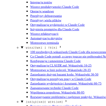
Integracja testów
Wzorce produktywności Claude Code
Operacje wsadowe
Przepływy debugowania
Przepływy wielu plików
Optymalizacja wydajności w Claude Code
Inżynieria promptów dla Claude Code
Wzorce refaktoryzacji
Automatyzacja skryptów
Mistrzostwo terminala
WSKAZÓWKI I TRIKI
100 niezbędnych wskazówek Claude Code dla nowoczesn
Co Claude Code potrafi, a czego jeszcze nie próbowałeś
N
Konfiguracja i ustawienia Claude Code
Optymalizacja CLAUDE.md: Wskazówki 16-25
Mistrzostwo w linii poleceń: Wskazówki 26-35
Zarządzanie dużymi bazami kodu: Wskazówki 36-50
Optymalizacja przepływu pracy w Claude Code
Zarządzanie wydajnością i kosztami: Wskazówki 66-75
Zaawansowane techniki Claude Code
Współpraca zespołowa: Wskazówki 86-95
Rozwiązywanie problemów i najlepsze praktyki: Wskazów
ZARZĄDZANIE WERSJAMI