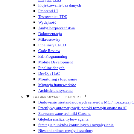
Projektowanie baz danych
Frontend UI
Testowanie i TDD
Wydajność
Audyt bezpieczeństwa
Dokumentacja
Mikroserwisy
Pipeline'y CI/CD
Code Review
Pair Programming
Mobile Development
Pipeline danych
DevOps i IaC
Monitoring i logowanie
Migracja frameworków
Architektura systemu
ZAAWANSOWANE TECHNIKI
Budowanie niestandardowych serwerów MCP: rozszerzaj Cu
Przepływy automatyzacji: potoki rozwoju oparte na AI
Zaawansowane techniki Cursora
Głęboka analiza trybów agenta
Strategie punktów kontrolnych i rozgałęziania
Niestandardowe reguły i szablony