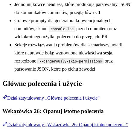
Jednolinijkowce headless, które produkują parsowalny JSON
do komunikatów commitów, przeglądów i CI
Gotowe prompty dla generatora konwencjonalnych
commitów, skanu
przed commitem oraz
console.log
wielokrotnego użytku polecenia do przeglądu PR
Sekcję rozwiązywania problemów dla scenariuszy awarii,
które naprawdę bolą: wznowiona niewłaściwa sesja,
rozpędzone
oraz
--dangerously-skip-permissions
parsowanie JSON, które po cichu zawodzi
Główne polecenia i użycie
Dział zatytułowany „Główne polecenia i użycie”
Wskazówka 26: Opanuj istotne polecenia
Dział zatytułowany „Wskazówka 26: Opanuj istotne polecenia”