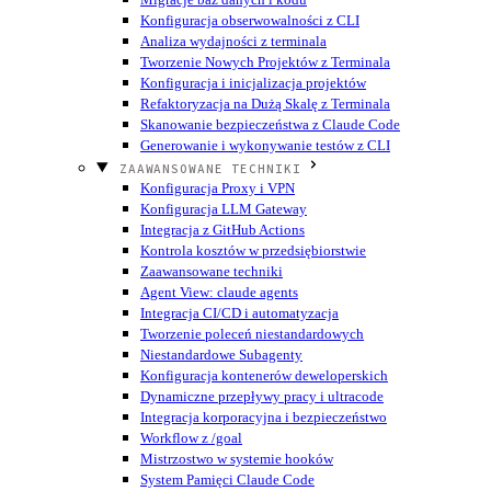
Konfiguracja obserwowalności z CLI
Analiza wydajności z terminala
Tworzenie Nowych Projektów z Terminala
Konfiguracja i inicjalizacja projektów
Refaktoryzacja na Dużą Skalę z Terminala
Skanowanie bezpieczeństwa z Claude Code
Generowanie i wykonywanie testów z CLI
ZAAWANSOWANE TECHNIKI
Konfiguracja Proxy i VPN
Konfiguracja LLM Gateway
Integracja z GitHub Actions
Kontrola kosztów w przedsiębiorstwie
Zaawansowane techniki
Agent View: claude agents
Integracja CI/CD i automatyzacja
Tworzenie poleceń niestandardowych
Niestandardowe Subagenty
Konfiguracja kontenerów deweloperskich
Dynamiczne przepływy pracy i ultracode
Integracja korporacyjna i bezpieczeństwo
Workflow z /goal
Mistrzostwo w systemie hooków
System Pamięci Claude Code