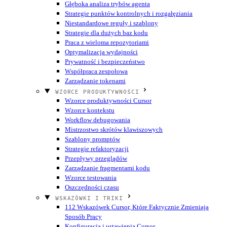
Głęboka analiza trybów agenta
Strategie punktów kontrolnych i rozgałęziania
Niestandardowe reguły i szablony
Strategie dla dużych baz kodu
Praca z wieloma repozytoriami
Optymalizacja wydajności
Prywatność i bezpieczeństwo
Współpraca zespołowa
Zarządzanie tokenami
WZORCE PRODUKTYWNOŚCI
Wzorce produktywności Cursor
Wzorce kontekstu
Workflow debugowania
Mistrzostwo skrótów klawiszowych
Szablony promptów
Strategie refaktoryzacji
Przepływy przeglądów
Zarządzanie fragmentami kodu
Wzorce testowania
Oszczędności czasu
WSKAZÓWKI I TRIKI
112 Wskazówek Cursor, Które Faktycznie Zmieniają
Sposób Pracy
Konfiguracja i ustawienia Cursor