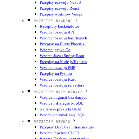
Przepisy rozwoju Nuxt 3
Przepisy rozwoju React
Przepisy workflow Vue.js
PRZEPISY BACKEND
Receptury backendowe
Wzorce rozwoju API
Wzorce rozwoju baz danych
Przepisy na Elixir/Phoenix
Wzorce języka Go
Wzorce Java i Spring Boot
Przepisy na Node.js/Express
Wzorce rozwoju PHP
Przepisy na Python
Wzorce rozwoju Rust
Wzorce rozwoju serverless
PRZEPISY BAZY DANYCH
Wzorce migracji baz danych
Wzorce i strategie NoSQL
Najlepsze praktyki ORM
Wzorce optymalizacji SQL
PRZEPISY DEVOPS
Przepisy DevOps i infrastruktury
Wzorce Pipeline CI/CD
Wzorce Docker i kontenerów