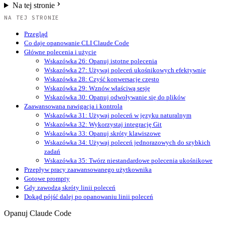
Na tej stronie
NA TEJ STRONIE
Przegląd
Co daje opanowanie CLI Claude Code
Główne polecenia i użycie
Wskazówka 26: Opanuj istotne polecenia
Wskazówka 27: Używaj poleceń ukośnikowych efektywnie
Wskazówka 28: Czyść konwersacje często
Wskazówka 29: Wznów właściwą sesję
Wskazówka 30: Opanuj odwoływanie się do plików
Zaawansowana nawigacja i kontrola
Wskazówka 31: Używaj poleceń w języku naturalnym
Wskazówka 32: Wykorzystaj integrację Git
Wskazówka 33: Opanuj skróty klawiszowe
Wskazówka 34: Używaj poleceń jednorazowych do szybkich
zadań
Wskazówka 35: Twórz niestandardowe polecenia ukośnikowe
Przepływ pracy zaawansowanego użytkownika
Gotowe prompty
Gdy zawodzą skróty linii poleceń
Dokąd pójść dalej po opanowaniu linii poleceń
Opanuj Claude Code