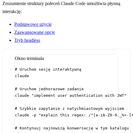
Zrozumienie struktury poleceń Claude Code umożliwia płynną
interakcję:
Podstawowe użycie
Zaawansowane opcje
Tryb headless
Okno terminala
# Uruchom sesję interaktywną
claude
# Uruchom jednorazowe zadanie
claude
"implement user authentication with JWT"
# Szybkie zapytanie z natychmiastowym wyjściem
claude
-p
"explain this regex: /^[a-zA-Z0-9._%+-]
# Kontynuuj najnowszą konwersację w tym katalogu