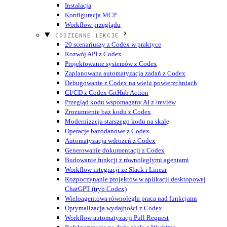
Instalacja
Konfiguracja MCP
Workflow przeglądu
CODZIENNE LEKCJE
20 scenariuszy z Codex w praktyce
Rozwój API z Codex
Projektowanie systemów z Codex
Zaplanowana automatyzacja zadań z Codex
Debugowanie z Codex na wielu powierzchniach
CI/CD z Codex GitHub Action
Przegląd kodu wspomagany AI z /review
Zrozumienie baz kodu z Codex
Modernizacja starszego kodu na skalę
Operacje bazodanowe z Codex
Automatyzacja wdrożeń z Codex
Generowanie dokumentacji z Codex
Budowanie funkcji z równoległymi agentami
Workflow integracji ze Slack i Linear
Rozpoczynanie projektów w aplikacji desktopowej
ChatGPT (tryb Codex)
Wieloagentowa równoległa praca nad funkcjami
Optymalizacja wydajności z Codex
Workflow automatyzacji Pull Request