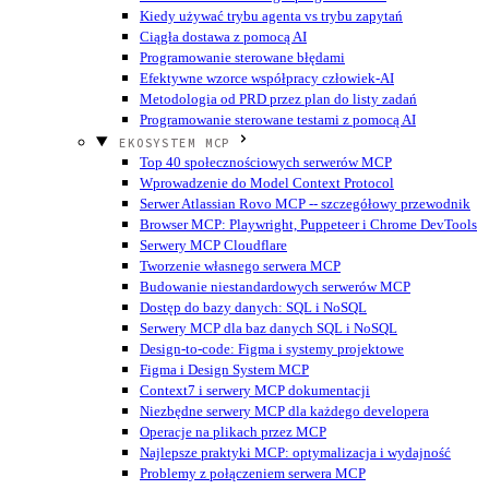
Kiedy używać trybu agenta vs trybu zapytań
Ciągła dostawa z pomocą AI
Programowanie sterowane błędami
Efektywne wzorce współpracy człowiek-AI
Metodologia od PRD przez plan do listy zadań
Programowanie sterowane testami z pomocą AI
EKOSYSTEM MCP
Top 40 społecznościowych serwerów MCP
Wprowadzenie do Model Context Protocol
Serwer Atlassian Rovo MCP -- szczegółowy przewodnik
Browser MCP: Playwright, Puppeteer i Chrome DevTools
Serwery MCP Cloudflare
Tworzenie własnego serwera MCP
Budowanie niestandardowych serwerów MCP
Dostęp do bazy danych: SQL i NoSQL
Serwery MCP dla baz danych SQL i NoSQL
Design-to-code: Figma i systemy projektowe
Figma i Design System MCP
Context7 i serwery MCP dokumentacji
Niezbędne serwery MCP dla każdego developera
Operacje na plikach przez MCP
Najlepsze praktyki MCP: optymalizacja i wydajność
Problemy z połączeniem serwera MCP