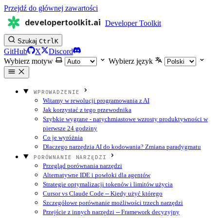
Przejdź do głównej zawartości
developertoolkit.ai
Developer Toolkit
Szukaj
Ctrl
K
GitHub
X
Discord
Wybierz motyw
Wybierz język
WPROWADZENIE
Witamy w rewolucji programowania z AI
Jak korzystać z tego przewodnika
Szybkie wygrane - natychmiastowe wzrosty produktywności w
pierwsze 24 godziny
Co je wyróżnia
Dlaczego narzędzia AI do kodowania? Zmiana paradygmatu
PORÓWNANIE NARZĘDZI
Przegląd porównania narzędzi
Alternatywne IDE i powłoki dla agentów
Strategie optymalizacji tokenów i limitów użycia
Cursor vs Claude Code -- Kiedy użyć którego
Szczegółowe porównanie możliwości trzech narzędzi
Przejście z innych narzędzi -- Framework decyzyjny