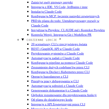
Zainicjuj swój pierwszy projekt
Integracja z IDE: VS Code, JetBrains i inne
Instalacja Claude Code
Konfiguracja MCP: łączenie narzędzi zewnętrznych
PRD do planu do todo: Ustrukturyzowany rozwój w
Claude Code
Inicjalizacja Projektu: CLAUDE.md i Kontekst Projektu
Kontrola Wersji: Integracja Git i Workflow PR
CODZIENNE LEKCJE
20 scenariuszy CLI z rzeczywistego świata
REST i GraphQL API w Claude Code
Projektowanie systemów z Claude Code
Automatyzacja zadań z Claude Code
Konfiguracja pipeline za pomocą Claude Code
Zrozumienie dużych codebase'ów przez CLI
Konfiguracja Docker i Kubernetes przez CLI
Operacje bazodanowe z CLI
Przepływ pracy debugowania w CLI
Automatyzacja wdrożeń z Claude Code
Generowanie dokumentacji z Claude Code
Głębokie rozumowanie dla projektowania funkcji
Od planu do działającego kodu
Integracje z API Zewnętrznymi przez CLI
Migracje baz danych i kodu