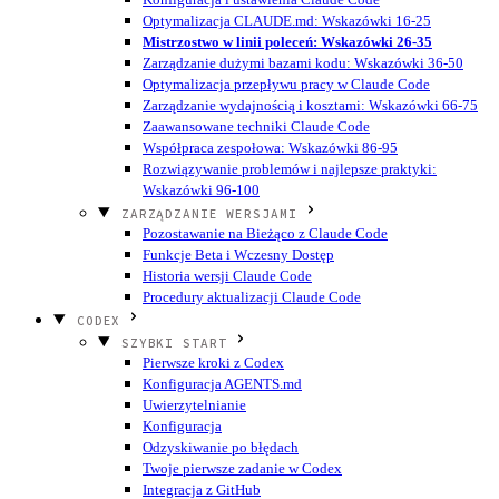
Optymalizacja CLAUDE.md: Wskazówki 16-25
Mistrzostwo w linii poleceń: Wskazówki 26-35
Zarządzanie dużymi bazami kodu: Wskazówki 36-50
Optymalizacja przepływu pracy w Claude Code
Zarządzanie wydajnością i kosztami: Wskazówki 66-75
Zaawansowane techniki Claude Code
Współpraca zespołowa: Wskazówki 86-95
Rozwiązywanie problemów i najlepsze praktyki:
Wskazówki 96-100
ZARZĄDZANIE WERSJAMI
Pozostawanie na Bieżąco z Claude Code
Funkcje Beta i Wczesny Dostęp
Historia wersji Claude Code
Procedury aktualizacji Claude Code
CODEX
SZYBKI START
Pierwsze kroki z Codex
Konfiguracja AGENTS.md
Uwierzytelnianie
Konfiguracja
Odzyskiwanie po błędach
Twoje pierwsze zadanie w Codex
Integracja z GitHub