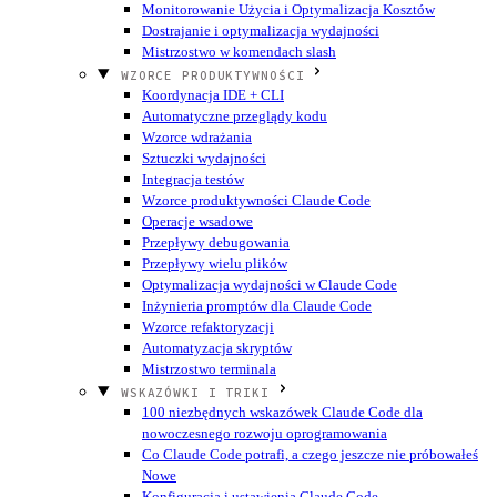
Monitorowanie Użycia i Optymalizacja Kosztów
Dostrajanie i optymalizacja wydajności
Mistrzostwo w komendach slash
WZORCE PRODUKTYWNOŚCI
Koordynacja IDE + CLI
Automatyczne przeglądy kodu
Wzorce wdrażania
Sztuczki wydajności
Integracja testów
Wzorce produktywności Claude Code
Operacje wsadowe
Przepływy debugowania
Przepływy wielu plików
Optymalizacja wydajności w Claude Code
Inżynieria promptów dla Claude Code
Wzorce refaktoryzacji
Automatyzacja skryptów
Mistrzostwo terminala
WSKAZÓWKI I TRIKI
100 niezbędnych wskazówek Claude Code dla
nowoczesnego rozwoju oprogramowania
Co Claude Code potrafi, a czego jeszcze nie próbowałeś
Nowe
Konfiguracja i ustawienia Claude Code