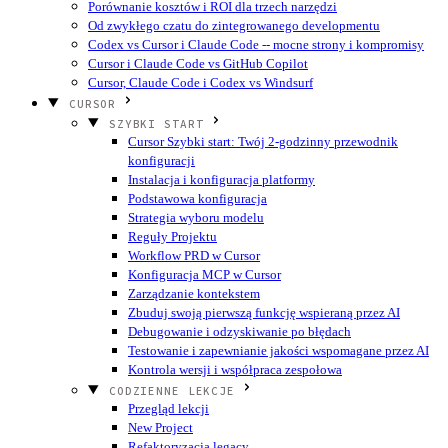
Porównanie kosztów i ROI dla trzech narzędzi
Od zwykłego czatu do zintegrowanego developmentu
Codex vs Cursor i Claude Code -- mocne strony i kompromisy
Cursor i Claude Code vs GitHub Copilot
Cursor, Claude Code i Codex vs Windsurf
CURSOR
SZYBKI START
Cursor Szybki start: Twój 2-godzinny przewodnik
konfiguracji
Instalacja i konfiguracja platformy
Podstawowa konfiguracja
Strategia wyboru modelu
Reguły Projektu
Workflow PRD w Cursor
Konfiguracja MCP w Cursor
Zarządzanie kontekstem
Zbuduj swoją pierwszą funkcję wspieraną przez AI
Debugowanie i odzyskiwanie po błędach
Testowanie i zapewnianie jakości wspomagane przez AI
Kontrola wersji i współpraca zespołowa
CODZIENNE LEKCJE
Przegląd lekcji
New Project
Refaktoryzacja legacy