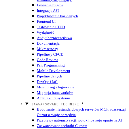
Łowienie bugów
Integracja API
Projektowanie baz danych
Frontend UI
Testowanie i TDD
Wydajność
Audyt bezpieczeństwa
Dokumentacja
Mikroserwisy
Pipeline'y CI/CD
Code Review
Pair Programming
Mobile Development
Pipeline danych
DevOps i IaC
Monitoring i logowanie
Migracja frameworków
Architektura systemu
ZAAWANSOWANE TECHNIKI
Budowanie niestandardowych serwerów MCP: rozszerzaj
Cursor o swoje narzędzia
Przepływy automatyzacji: potoki rozwoju oparte na AI
Zaawansowane techniki Cursora