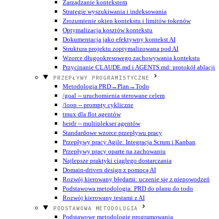
Zarządzanie kontekstem
Strategie wyszukiwania i indeksowania
Zrozumienie okien kontekstu i limitów tokenów
Optymalizacja kosztów kontekstu
Dokumentacja jako efektywny kontekst AI
Struktura projektu zoptymalizowana pod AI
Wzorce długookresowego zachowywania kontekstu
Przycinanie CLAUDE.md i AGENTS.md: protokół ablacji
PRZEPŁYWY PROGRAMISTYCZNE
Metodologia PRD→Plan→Todo
/goal -- uruchomienia sterowane celem
/loop -- prompty cykliczne
tmux dla flot agentów
herdr -- multiplekser agentów
Standardowe wzorce przepływu pracy
Przepływy pracy Agile: Integracja Scrum i Kanban
Przepływy pracy oparte na zachowaniu
Najlepsze praktyki ciągłego dostarczania
Domain-driven design z pomocą AI
Rozwój kierowany błędami: uczenie się z niepowodzeń
Podstawowa metodologia: PRD do planu do todo
Rozwój kierowany testami z AI
PODSTAWOWA METODOLOGIA
Podstawowe metodologie programowania