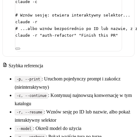
claude
-c
# Wznów sesję: otwiera interaktywny selektor...
claude
-r
# ...albo wznów bezpośrednio po ID lub nazwie, z 
claude
-r
"auth-refactor"
"Finish this PR"
Szybka referencja
: Uruchom pojedynczy prompt i zakończ
-p, --print
(nieinteraktywny)
: Kontynuuj najnowszą konwersację w tym
-c, --continue
katalogu
: Wznów sesję po ID lub nazwie, albo pokaż
-r, --resume
interaktywny selektor
: Określ model do użycia
--model
: Pokaż wyjście tura po turze