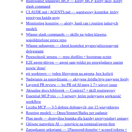
Budowanie własnego MCP — kiedy MCP, kiedy skill, kiedy
slash command
CLAUDE.md / AGENTS.md — warstwowy kontekst, który
przeżywa każdą sesję
Monitoring kosztów — alerty, hard cap i routing tańszych
modeli
Własne slash commands — skille na jeden klawisz,
współdzielone przez repo
Własne subagents — chroń kontekst wyspecjalizowanymi
delegatami
Przenośność setupu — repo dotfiles + bootstrap script
E2E agent-driven — agent sam jeździ po przeglądarce zanim
powie 'done'
git worktrees — jeden filesystem na agenta, bez kolizji
Nadążanie za narzędziami — aktywne źródła biją pasywne feedy
Layered PR review — bo PR od AI mają 1.7× więcej issue
Aktualne docs bibliotek — Context7 + skill routingowy
Essential MCP trio — 3 serwery, które pokrywają większość
workflow
Liczba MCP — 3-5 dobrze dobranych, nie 15 wszystkiego
Routing modeli — Opus/Sonnet/Haiku per zadanie
Plan mode — domyślna bramka dla każdej nietrywialnej zmiany
Główne narzędzie AI — przejście na terminal/agent‑first
Zarządzanie sekretami — 1Password/doppler + scoped tokens +