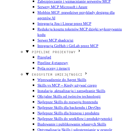
Zabezpieczanie i wzmacnianie serwerów MCP
Serwery MCP Microsoft i Azure
Mobbin MCP: prawdziwe przykłady designu dla
agentów AI
Integracja Jira i Linear przez MCP
Redukcja kosztu tokenów MCP dzięki wykonywaniu
kodu
Serwer MCP shadcn/ui
Integracja GitHub i GitLab przez MCP
PIPELINE PROJEKTOWY
Przegląd
Pipeline 4-etapowy
Pętla oceny i iteracji
EKOSYSTEM UMIEJĘTNOŚCI
Wprowadzenie do Agent Skills
Skills vs MCP -- Kiedy używać czego
Instalacja, aktualizacja i zarządzanie Skills
Oficjalne Skills od twórców technologii
Najlepsze Skills do rozwoju frontendu
Najlepsze Skills dla backendu i DevOps
Najlepsze Skills dla biznesu i produktu
Najlepsze Skills do workflow i produktywności
Budowanie i publikowanie własnych Skills
Optymalizacja Skills i udostępnianie w zespole