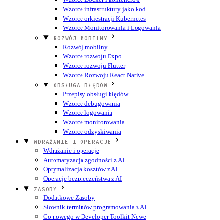
Wzorce infrastruktury jako kod
Wzorce orkiestracji Kubernetes
Wzorce Monitorowania i Logowania
ROZWÓJ MOBILNY
Rozwój mobilny
Wzorce rozwoju Expo
Wzorce rozwoju Flutter
Wzorce Rozwoju React Native
OBSŁUGA BŁĘDÓW
Przepisy obsługi błędów
Wzorce debugowania
Wzorce logowania
Wzorce monitorowania
Wzorce odzyskiwania
WDRAŻANIE I OPERACJE
Wdrażanie i operacje
Automatyzacja zgodności z AI
Optymalizacja kosztów z AI
Operacje bezpieczeństwa z AI
ZASOBY
Dodatkowe Zasoby
Słownik terminów programowania z AI
Co nowego w Developer Toolkit
Nowe