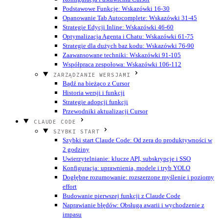
Podstawowe Funkcje: Wskazówki 16-30
Opanowanie Tab Autocomplete: Wskazówki 31-45
Strategie Edycji Inline: Wskazówki 46-60
Optymalizacja Agenta i Chatu: Wskazówki 61-75
Strategie dla dużych baz kodu: Wskazówki 76-90
Zaawansowane techniki: Wskazówki 91-105
Współpraca zespołowa: Wskazówki 106-112
ZARZĄDZANIE WERSJAMI
Bądź na bieżąco z Cursor
Historia wersji i funkcji
Strategie adopcji funkcji
Przewodniki aktualizacji Cursor
CLAUDE CODE
SZYBKI START
Szybki start Claude Code: Od zera do produktywności w
2 godziny
Uwierzytelnianie: klucze API, subskrypcje i SSO
Konfiguracja: uprawnienia, modele i tryb YOLO
Dogłębne rozumowanie: rozszerzone myślenie i poziomy
effort
Budowanie pierwszej funkcji z Claude Code
Naprawianie błędów: Obsługa awarii i wychodzenie z
impasu