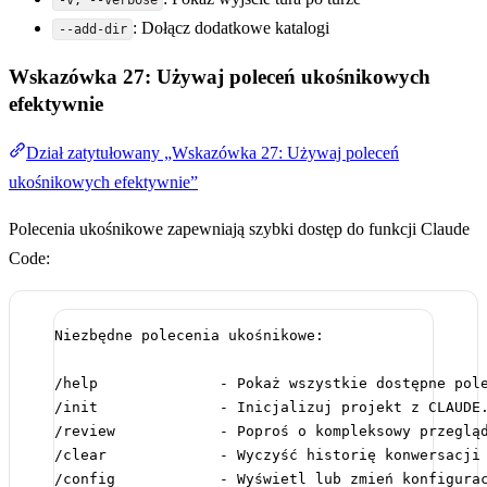
-v, --verbose
: Dołącz dodatkowe katalogi
--add-dir
Wskazówka 27: Używaj poleceń ukośnikowych
efektywnie
Dział zatytułowany „Wskazówka 27: Używaj poleceń
ukośnikowych efektywnie”
Polecenia ukośnikowe zapewniają szybki dostęp do funkcji Claude
Code:
Niezbędne polecenia ukośnikowe:
/help              - Pokaż wszystkie dostępne pol
/init              - Inicjalizuj projekt z CLAUDE
/review            - Poproś o kompleksowy przeglą
/clear             - Wyczyść historię konwersacji
/config            - Wyświetl lub zmień konfigura