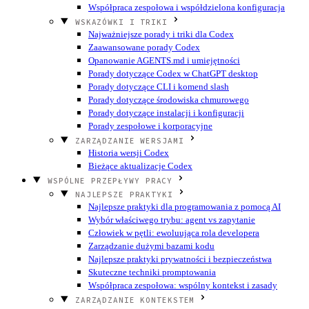
Współpraca zespołowa i współdzielona konfiguracja
WSKAZÓWKI I TRIKI
Najważniejsze porady i triki dla Codex
Zaawansowane porady Codex
Opanowanie AGENTS.md i umiejętności
Porady dotyczące Codex w ChatGPT desktop
Porady dotyczące CLI i komend slash
Porady dotyczące środowiska chmurowego
Porady dotyczące instalacji i konfiguracji
Porady zespołowe i korporacyjne
ZARZĄDZANIE WERSJAMI
Historia wersji Codex
Bieżące aktualizacje Codex
WSPÓLNE PRZEPŁYWY PRACY
NAJLEPSZE PRAKTYKI
Najlepsze praktyki dla programowania z pomocą AI
Wybór właściwego trybu: agent vs zapytanie
Człowiek w pętli: ewoluująca rola developera
Zarządzanie dużymi bazami kodu
Najlepsze praktyki prywatności i bezpieczeństwa
Skuteczne techniki promptowania
Współpraca zespołowa: wspólny kontekst i zasady
ZARZĄDZANIE KONTEKSTEM