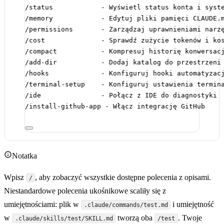
/status            - Wyświetl status konta i syst
/memory            - Edytuj pliki pamięci CLAUDE.
/permissions       - Zarządzaj uprawnieniami narz
/cost              - Sprawdź zużycie tokenów i ko
/compact           - Kompresuj historię konwersac
/add-dir           - Dodaj katalog do przestrzeni
/hooks             - Konfiguruj hooki automatyzac
/terminal-setup    - Konfiguruj ustawienia termin
/ide               - Połącz z IDE do diagnostyki
/install-github-app - Włącz integrację GitHub
Notatka
Wpisz
, aby zobaczyć wszystkie dostępne polecenia z opisami.
/
Niestandardowe polecenia ukośnikowe scaliły się z
umiejętnościami: plik w
i umiejętność
.claude/commands/test.md
w
tworzą oba
. Twoje
.claude/skills/test/SKILL.md
/test