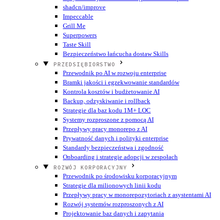
shadcn/improve
Impeccable
Grill Me
Superpowers
Taste Skill
Bezpieczeństwo łańcucha dostaw Skills
PRZEDSIĘBIORSTWO
Przewodnik po AI w rozwoju enterprise
Bramki jakości i egzekwowanie standardów
Kontrola kosztów i budżetowanie AI
Backup, odzyskiwanie i rollback
Strategie dla baz kodu 1M+ LOC
Systemy rozproszone z pomocą AI
Przepływy pracy monorepo z AI
Prywatność danych i polityki enterprise
Standardy bezpieczeństwa i zgodność
Onboarding i strategie adopcji w zespołach
ROZWÓJ KORPORACYJNY
Przewodnik po środowisku korporacyjnym
Strategie dla milionowych linii kodu
Przepływy pracy w monorepozytoriach z asystentami AI
Rozwój systemów rozproszonych z AI
Projektowanie baz danych i zapytania