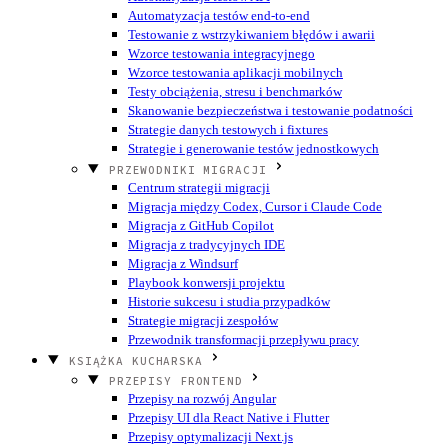
Automatyzacja testów end-to-end
Testowanie z wstrzykiwaniem błędów i awarii
Wzorce testowania integracyjnego
Wzorce testowania aplikacji mobilnych
Testy obciążenia, stresu i benchmarków
Skanowanie bezpieczeństwa i testowanie podatności
Strategie danych testowych i fixtures
Strategie i generowanie testów jednostkowych
PRZEWODNIKI MIGRACJI
Centrum strategii migracji
Migracja między Codex, Cursor i Claude Code
Migracja z GitHub Copilot
Migracja z tradycyjnych IDE
Migracja z Windsurf
Playbook konwersji projektu
Historie sukcesu i studia przypadków
Strategie migracji zespołów
Przewodnik transformacji przepływu pracy
KSIĄŻKA KUCHARSKA
PRZEPISY FRONTEND
Przepisy na rozwój Angular
Przepisy UI dla React Native i Flutter
Przepisy optymalizacji Next.js