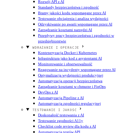
Rozwój API z AI
Standardy bezpieczeństwa i zgodność
Bramy jakości kodu wspomagane przez AI
Testowanie obciążenia i analiza wydajności
Odzyskiwanie po awarii wspomagane przez AI
Zarządzanie kosztami narzędzi AI
Przepływy pracy bezpieczeństwa i zgodności w
przedsiębiorstwie
WDRAŻANIE I OPERACJE
Konteneryzacja Docker i Kubernetes
Infrastruktura jako kod z asystentami AI
Monitorowanie i obserwowalność
Reagowanie na incydenty wspomagane przez AI
Optymalizacja wydajności produkcyjnej
Automatyzacja operacji bezpieczeństwa
Zarządzanie kosztami w chmurze i FinOps
DevOps z AI
Automatyzacja Pipeline z AI
Automatyzacja zgodności regulacyjnej
TESTOWANIE I JAKOŚĆ
Doskonałość testowania z AI
Testowanie zgodności A11y
Checklist code review dla kodu z AI
Automatyzacja testów API