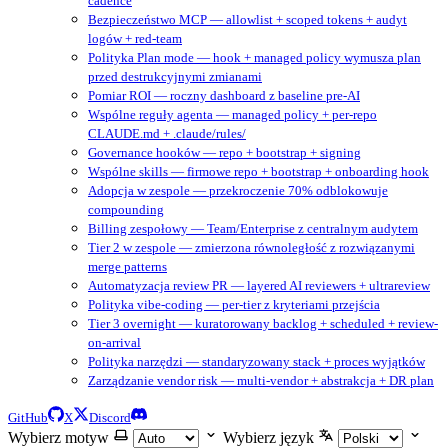
cadence
Bezpieczeństwo MCP — allowlist + scoped tokens + audyt
logów + red-team
Polityka Plan mode — hook + managed policy wymusza plan
przed destrukcyjnymi zmianami
Pomiar ROI — roczny dashboard z baseline pre-AI
Wspólne reguły agenta — managed policy + per-repo
CLAUDE.md + .claude/rules/
Governance hooków — repo + bootstrap + signing
Wspólne skills — firmowe repo + bootstrap + onboarding hook
Adopcja w zespole — przekroczenie 70% odblokowuje
compounding
Billing zespołowy — Team/Enterprise z centralnym audytem
Tier 2 w zespole — zmierzona równoległość z rozwiązanymi
merge patterns
Automatyzacja review PR — layered AI reviewers + ultrareview
Polityka vibe-coding — per-tier z kryteriami przejścia
Tier 3 overnight — kuratorowany backlog + scheduled + review-
on-arrival
Polityka narzędzi — standaryzowany stack + proces wyjątków
Zarządzanie vendor risk — multi-vendor + abstrakcja + DR plan
GitHub
X
Discord
Wybierz motyw
Wybierz język