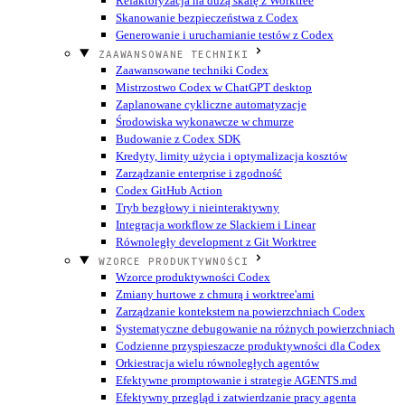
Refaktoryzacja na dużą skalę z Worktree
Skanowanie bezpieczeństwa z Codex
Generowanie i uruchamianie testów z Codex
ZAAWANSOWANE TECHNIKI
Zaawansowane techniki Codex
Mistrzostwo Codex w ChatGPT desktop
Zaplanowane cykliczne automatyzacje
Środowiska wykonawcze w chmurze
Budowanie z Codex SDK
Kredyty, limity użycia i optymalizacja kosztów
Zarządzanie enterprise i zgodność
Codex GitHub Action
Tryb bezgłowy i nieinteraktywny
Integracja workflow ze Slackiem i Linear
Równoległy development z Git Worktree
WZORCE PRODUKTYWNOŚCI
Wzorce produktywności Codex
Zmiany hurtowe z chmurą i worktree'ami
Zarządzanie kontekstem na powierzchniach Codex
Systematyczne debugowanie na różnych powierzchniach
Codzienne przyspieszacze produktywności dla Codex
Orkiestracja wielu równoległych agentów
Efektywne promptowanie i strategie AGENTS.md
Efektywny przegląd i zatwierdzanie pracy agenta