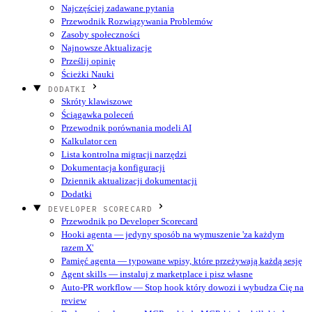
Najczęściej zadawane pytania
Przewodnik Rozwiązywania Problemów
Zasoby społeczności
Najnowsze Aktualizacje
Prześlij opinię
Ścieżki Nauki
DODATKI
Skróty klawiszowe
Ściągawka poleceń
Przewodnik porównania modeli AI
Kalkulator cen
Lista kontrolna migracji narzędzi
Dokumentacja konfiguracji
Dziennik aktualizacji dokumentacji
Dodatki
DEVELOPER SCORECARD
Przewodnik po Developer Scorecard
Hooki agenta — jedyny sposób na wymuszenie 'za każdym
razem X'
Pamięć agenta — typowane wpisy, które przeżywają każdą sesję
Agent skills — instaluj z marketplace i pisz własne
Auto-PR workflow — Stop hook który dowozi i wybudza Cię na
review