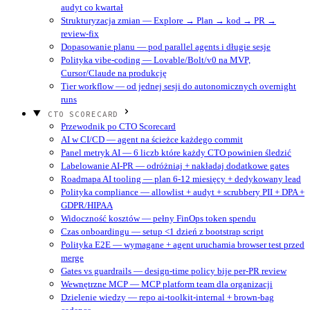
audyt co kwartał
Strukturyzacja zmian — Explore → Plan → kod → PR →
review-fix
Dopasowanie planu — pod parallel agents i długie sesje
Polityka vibe-coding — Lovable/Bolt/v0 na MVP,
Cursor/Claude na produkcję
Tier workflow — od jednej sesji do autonomicznych overnight
runs
CTO SCORECARD
Przewodnik po CTO Scorecard
AI w CI/CD — agent na ścieżce każdego commit
Panel metryk AI — 6 liczb które każdy CTO powinien śledzić
Labelowanie AI-PR — odróżniaj + nakładaj dodatkowe gates
Roadmapa AI tooling — plan 6-12 miesięcy + dedykowany lead
Polityka compliance — allowlist + audyt + scrubbery PII + DPA +
GDPR/HIPAA
Widoczność kosztów — pełny FinOps token spendu
Czas onboardingu — setup <1 dzień z bootstrap script
Polityka E2E — wymagane + agent uruchamia browser test przed
merge
Gates vs guardrails — design-time policy bije per-PR review
Wewnętrzne MCP — MCP platform team dla organizacji
Dzielenie wiedzy — repo ai-toolkit-internal + brown-bag