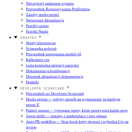
Najczęściej zadawane pytania
Przewodnik Rozwiązywania Problemów
Zasoby społeczności
Najnowsze Aktualizacje
Prześlij opinię
Ścieżki Nauki
DODATKI
Skróty klawiszowe
Ściągawka poleceń
Przewodnik porównania modeli AI
Kalkulator cen
Lista kontrolna migracji narzędzi
Dokumentacja konfiguracji
Dziennik aktualizacji dokumentacji
Dodatki
DEVELOPER SCORECARD
Przewodnik po Developer Scorecard
Hooki agenta — jedyny sposób na wymuszenie 'za każdym
razem X'
Pamięć agenta — typowane wpisy, które przeżywają każdą sesję
Agent skills — instaluj z marketplace i pisz własne
Auto-PR workflow — Stop hook który dowozi i wybudza Cię na
review