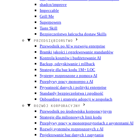
shadcn/improve
Impeccable
Grill Me
Superpowers
Taste Skill
Bezpieczeństwo łańcucha dostaw Skills
PRZEDSIĘBIORSTWO
Przewodnik po AI w rozwoju enterprise
Bramki jakości i egzekwowanie standardów
Kontrola kosztów i budżetowanie AI
Backup, odzyskiwanie i rollback
Strategie dla baz kodu 1M+ LOC
Systemy rozproszone z pomocą AI
Przepływy pracy monorepo z AI
Prywatność danych i polityki enterprise
Standardy bezpieczeństwa i zgodność
Onboarding i strategie adopcji w zespołach
ROZWÓJ KORPORACYJNY
Przewodnik po środowisku korporacyjnym
Strategie dla milionowych linii kodu
Przepływy pracy w monorepozytoriach z asystentami AI
Rozwój systemów rozproszonych z AI
Projektowanie baz danych i zapytania