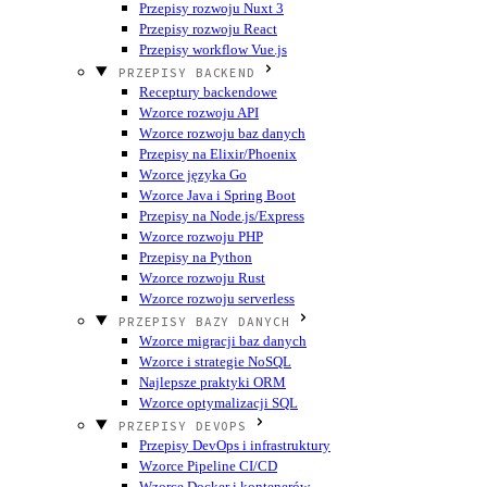
Przepisy rozwoju Nuxt 3
Przepisy rozwoju React
Przepisy workflow Vue.js
PRZEPISY BACKEND
Receptury backendowe
Wzorce rozwoju API
Wzorce rozwoju baz danych
Przepisy na Elixir/Phoenix
Wzorce języka Go
Wzorce Java i Spring Boot
Przepisy na Node.js/Express
Wzorce rozwoju PHP
Przepisy na Python
Wzorce rozwoju Rust
Wzorce rozwoju serverless
PRZEPISY BAZY DANYCH
Wzorce migracji baz danych
Wzorce i strategie NoSQL
Najlepsze praktyki ORM
Wzorce optymalizacji SQL
PRZEPISY DEVOPS
Przepisy DevOps i infrastruktury
Wzorce Pipeline CI/CD
Wzorce Docker i kontenerów