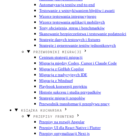
Automatyzacja testów end-to-end
Testowanie z wstrzykiwaniem błędów i awarii
Wzorce testowania integracyjnego
Wzorce testowania aplikacji mobilnych
Testy obciążenia, stresu i benchmarków
Skanowanie bezpieczeństwa i testowanie podatności
Strategie danych testowych i fixtures
Strategie i generowanie testów jednostkowych
PRZEWODNIKI MIGRACJI
Centrum strategii migracji
Migracja między Codex, Cursor i Claude Code
Migracja z GitHub Copilot
Migracja z tradycyjnych IDE
Migracja z Windsurf
Playbook konwersji projektu
Historie sukcesu i studia przypadków
Strategie migracji zespołów
Przewodnik transformacji przepływu pracy
KSIĄŻKA KUCHARSKA
PRZEPISY FRONTEND
Przepisy na rozwój Angular
Przepisy UI dla React Native i Flutter
Przepisy optymalizacji Next.js