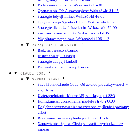
Podstawowe Funkcje: Wskazówki 16-30
Opanowanie Tab Autocomplete: Wskazówki 31-45
Strategie Edycji Inline: Wskazówki 46-60
Optymalizacja Agenta i Chatu: Wskazówki 61-75
Strategie dla dużych baz kodu: Wskazówki 76-90
Zaawansowane techniki: Wskazówki 91-105
Współpraca zespołowa: Wskazówki 106-112
ZARZĄDZANIE WERSJAMI
Bądź na bieżąco z Cursor
Historia wersji i funkcji
Strategie adopcji funkcji
Przewodniki aktualizacji Cursor
CLAUDE CODE
SZYBKI START
Szybki start Claude Code: Od zera do produktywności w
2 godziny
Uwierzytelnianie: klucze API, subskrypcje i SSO
Konfiguracja: uprawnienia, modele i tryb YOLO
Dogłębne rozumowanie: rozszerzone myślenie i poziomy
effort
Budowanie pierwszej funkcji z Claude Code
Naprawianie błędów: Obsługa awarii i wychodzenie z
impasu