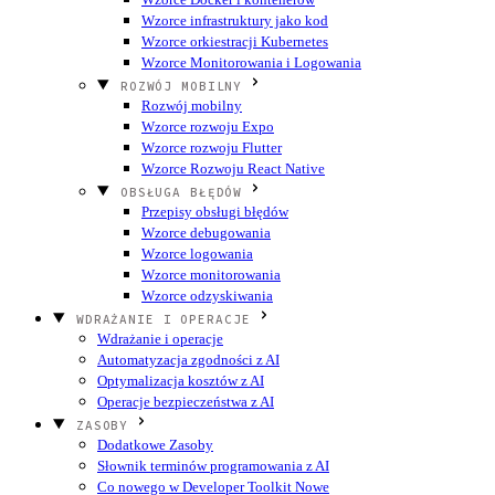
Wzorce infrastruktury jako kod
Wzorce orkiestracji Kubernetes
Wzorce Monitorowania i Logowania
ROZWÓJ MOBILNY
Rozwój mobilny
Wzorce rozwoju Expo
Wzorce rozwoju Flutter
Wzorce Rozwoju React Native
OBSŁUGA BŁĘDÓW
Przepisy obsługi błędów
Wzorce debugowania
Wzorce logowania
Wzorce monitorowania
Wzorce odzyskiwania
WDRAŻANIE I OPERACJE
Wdrażanie i operacje
Automatyzacja zgodności z AI
Optymalizacja kosztów z AI
Operacje bezpieczeństwa z AI
ZASOBY
Dodatkowe Zasoby
Słownik terminów programowania z AI
Co nowego w Developer Toolkit
Nowe