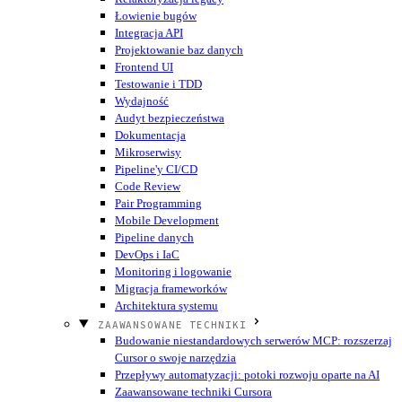
Łowienie bugów
Integracja API
Projektowanie baz danych
Frontend UI
Testowanie i TDD
Wydajność
Audyt bezpieczeństwa
Dokumentacja
Mikroserwisy
Pipeline'y CI/CD
Code Review
Pair Programming
Mobile Development
Pipeline danych
DevOps i IaC
Monitoring i logowanie
Migracja frameworków
Architektura systemu
ZAAWANSOWANE TECHNIKI
Budowanie niestandardowych serwerów MCP: rozszerzaj
Cursor o swoje narzędzia
Przepływy automatyzacji: potoki rozwoju oparte na AI
Zaawansowane techniki Cursora