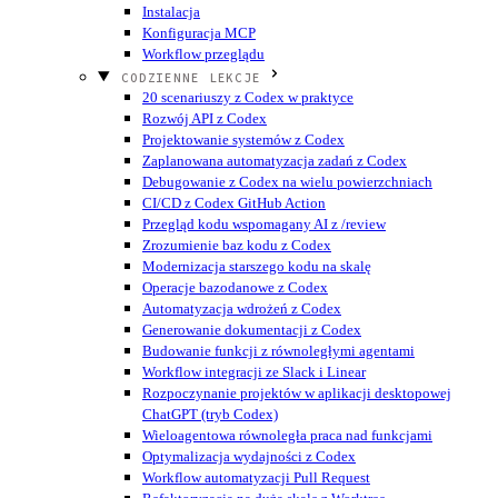
Instalacja
Konfiguracja MCP
Workflow przeglądu
CODZIENNE LEKCJE
20 scenariuszy z Codex w praktyce
Rozwój API z Codex
Projektowanie systemów z Codex
Zaplanowana automatyzacja zadań z Codex
Debugowanie z Codex na wielu powierzchniach
CI/CD z Codex GitHub Action
Przegląd kodu wspomagany AI z /review
Zrozumienie baz kodu z Codex
Modernizacja starszego kodu na skalę
Operacje bazodanowe z Codex
Automatyzacja wdrożeń z Codex
Generowanie dokumentacji z Codex
Budowanie funkcji z równoległymi agentami
Workflow integracji ze Slack i Linear
Rozpoczynanie projektów w aplikacji desktopowej
ChatGPT (tryb Codex)
Wieloagentowa równoległa praca nad funkcjami
Optymalizacja wydajności z Codex
Workflow automatyzacji Pull Request