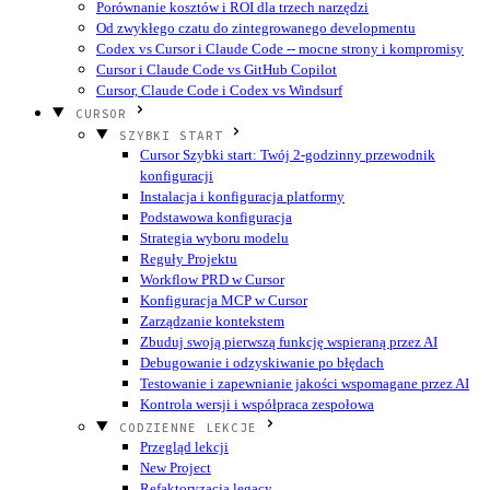
Porównanie kosztów i ROI dla trzech narzędzi
Od zwykłego czatu do zintegrowanego developmentu
Codex vs Cursor i Claude Code -- mocne strony i kompromisy
Cursor i Claude Code vs GitHub Copilot
Cursor, Claude Code i Codex vs Windsurf
CURSOR
SZYBKI START
Cursor Szybki start: Twój 2-godzinny przewodnik
konfiguracji
Instalacja i konfiguracja platformy
Podstawowa konfiguracja
Strategia wyboru modelu
Reguły Projektu
Workflow PRD w Cursor
Konfiguracja MCP w Cursor
Zarządzanie kontekstem
Zbuduj swoją pierwszą funkcję wspieraną przez AI
Debugowanie i odzyskiwanie po błędach
Testowanie i zapewnianie jakości wspomagane przez AI
Kontrola wersji i współpraca zespołowa
CODZIENNE LEKCJE
Przegląd lekcji
New Project
Refaktoryzacja legacy