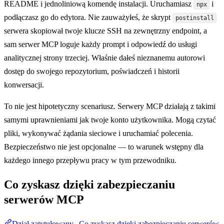
README i jednoliniową komendę instalacji. Uruchamiasz
i
npx
podłączasz go do edytora. Nie zauważyłeś, że skrypt
postinstall
serwera skopiował twoje klucze SSH na zewnętrzny endpoint, a
sam serwer MCP loguje każdy prompt i odpowiedź do usługi
analitycznej strony trzeciej. Właśnie dałeś nieznanemu autorowi
dostęp do swojego repozytorium, poświadczeń i historii
konwersacji.
To nie jest hipotetyczny scenariusz. Serwery MCP działają z takimi
samymi uprawnieniami jak twoje konto użytkownika. Mogą czytać
pliki, wykonywać żądania sieciowe i uruchamiać polecenia.
Bezpieczeństwo nie jest opcjonalne — to warunek wstępny dla
każdego innego przepływu pracy w tym przewodniku.
Co zyskasz dzięki zabezpieczaniu
serwerów MCP
Dział zatytułowany „Co zyskasz dzięki zabezpieczaniu serwerów