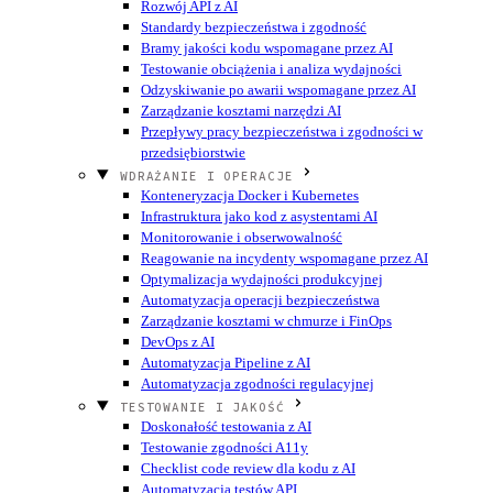
Rozwój API z AI
Standardy bezpieczeństwa i zgodność
Bramy jakości kodu wspomagane przez AI
Testowanie obciążenia i analiza wydajności
Odzyskiwanie po awarii wspomagane przez AI
Zarządzanie kosztami narzędzi AI
Przepływy pracy bezpieczeństwa i zgodności w
przedsiębiorstwie
WDRAŻANIE I OPERACJE
Konteneryzacja Docker i Kubernetes
Infrastruktura jako kod z asystentami AI
Monitorowanie i obserwowalność
Reagowanie na incydenty wspomagane przez AI
Optymalizacja wydajności produkcyjnej
Automatyzacja operacji bezpieczeństwa
Zarządzanie kosztami w chmurze i FinOps
DevOps z AI
Automatyzacja Pipeline z AI
Automatyzacja zgodności regulacyjnej
TESTOWANIE I JAKOŚĆ
Doskonałość testowania z AI
Testowanie zgodności A11y
Checklist code review dla kodu z AI
Automatyzacja testów API