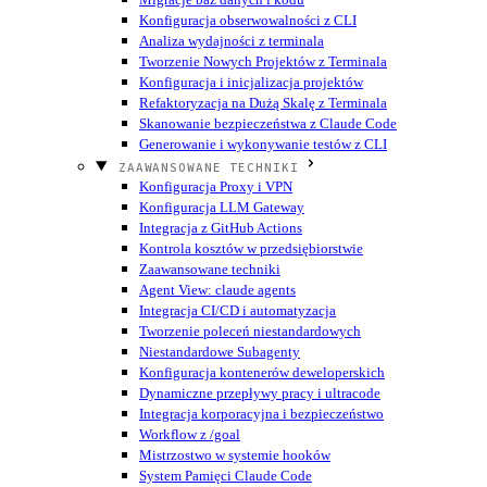
Konfiguracja obserwowalności z CLI
Analiza wydajności z terminala
Tworzenie Nowych Projektów z Terminala
Konfiguracja i inicjalizacja projektów
Refaktoryzacja na Dużą Skalę z Terminala
Skanowanie bezpieczeństwa z Claude Code
Generowanie i wykonywanie testów z CLI
ZAAWANSOWANE TECHNIKI
Konfiguracja Proxy i VPN
Konfiguracja LLM Gateway
Integracja z GitHub Actions
Kontrola kosztów w przedsiębiorstwie
Zaawansowane techniki
Agent View: claude agents
Integracja CI/CD i automatyzacja
Tworzenie poleceń niestandardowych
Niestandardowe Subagenty
Konfiguracja kontenerów deweloperskich
Dynamiczne przepływy pracy i ultracode
Integracja korporacyjna i bezpieczeństwo
Workflow z /goal
Mistrzostwo w systemie hooków
System Pamięci Claude Code