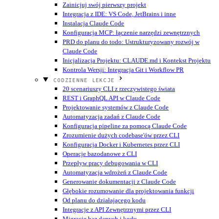
Zainicjuj swój pierwszy projekt
Integracja z IDE: VS Code, JetBrains i inne
Instalacja Claude Code
Konfiguracja MCP: łączenie narzędzi zewnętrznych
PRD do planu do todo: Ustrukturyzowany rozwój w
Claude Code
Inicjalizacja Projektu: CLAUDE.md i Kontekst Projektu
Kontrola Wersji: Integracja Git i Workflow PR
CODZIENNE LEKCJE
20 scenariuszy CLI z rzeczywistego świata
REST i GraphQL API w Claude Code
Projektowanie systemów z Claude Code
Automatyzacja zadań z Claude Code
Konfiguracja pipeline za pomocą Claude Code
Zrozumienie dużych codebase'ów przez CLI
Konfiguracja Docker i Kubernetes przez CLI
Operacje bazodanowe z CLI
Przepływ pracy debugowania w CLI
Automatyzacja wdrożeń z Claude Code
Generowanie dokumentacji z Claude Code
Głębokie rozumowanie dla projektowania funkcji
Od planu do działającego kodu
Integracje z API Zewnętrznymi przez CLI
Migracje baz danych i kodu