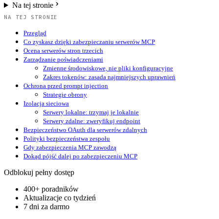
Na tej stronie
NA TEJ STRONIE
Przegląd
Co zyskasz dzięki zabezpieczaniu serwerów MCP
Ocena serwerów stron trzecich
Zarządzanie poświadczeniami
Zmienne środowiskowe, nie pliki konfiguracyjne
Zakres tokenów: zasada najmniejszych uprawnień
Ochrona przed prompt injection
Strategie obrony
Izolacja sieciowa
Serwery lokalne: trzymaj je lokalnie
Serwery zdalne: zweryfikuj endpoint
Bezpieczeństwo OAuth dla serwerów zdalnych
Polityki bezpieczeństwa zespołu
Gdy zabezpieczenia MCP zawodzą
Dokąd pójść dalej po zabezpieczeniu MCP
Odblokuj pełny dostęp
400+ poradników
Aktualizacje co tydzień
7 dni za darmo