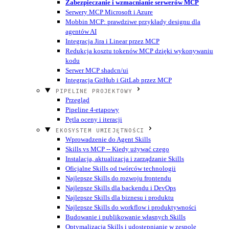
Zabezpieczanie i wzmacnianie serwerów MCP
Serwery MCP Microsoft i Azure
Mobbin MCP: prawdziwe przykłady designu dla
agentów AI
Integracja Jira i Linear przez MCP
Redukcja kosztu tokenów MCP dzięki wykonywaniu
kodu
Serwer MCP shadcn/ui
Integracja GitHub i GitLab przez MCP
PIPELINE PROJEKTOWY
Przegląd
Pipeline 4-etapowy
Pętla oceny i iteracji
EKOSYSTEM UMIEJĘTNOŚCI
Wprowadzenie do Agent Skills
Skills vs MCP -- Kiedy używać czego
Instalacja, aktualizacja i zarządzanie Skills
Oficjalne Skills od twórców technologii
Najlepsze Skills do rozwoju frontendu
Najlepsze Skills dla backendu i DevOps
Najlepsze Skills dla biznesu i produktu
Najlepsze Skills do workflow i produktywności
Budowanie i publikowanie własnych Skills
Optymalizacja Skills i udostępnianie w zespole