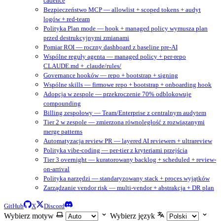
cadence
Bezpieczeństwo MCP — allowlist + scoped tokens + audyt
logów + red-team
Polityka Plan mode — hook + managed policy wymusza plan
przed destrukcyjnymi zmianami
Pomiar ROI — roczny dashboard z baseline pre-AI
Wspólne reguły agenta — managed policy + per-repo
CLAUDE.md + .claude/rules/
Governance hooków — repo + bootstrap + signing
Wspólne skills — firmowe repo + bootstrap + onboarding hook
Adopcja w zespole — przekroczenie 70% odblokowuje
compounding
Billing zespołowy — Team/Enterprise z centralnym audytem
Tier 2 w zespole — zmierzona równoległość z rozwiązanymi
merge patterns
Automatyzacja review PR — layered AI reviewers + ultrareview
Polityka vibe-coding — per-tier z kryteriami przejścia
Tier 3 overnight — kuratorowany backlog + scheduled + review-
on-arrival
Polityka narzędzi — standaryzowany stack + proces wyjątków
Zarządzanie vendor risk — multi-vendor + abstrakcja + DR plan
GitHub
X
Discord
Wybierz motyw
Wybierz język