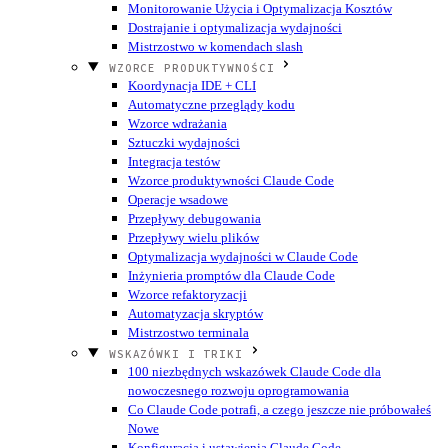
Monitorowanie Użycia i Optymalizacja Kosztów
Dostrajanie i optymalizacja wydajności
Mistrzostwo w komendach slash
WZORCE PRODUKTYWNOŚCI
Koordynacja IDE + CLI
Automatyczne przeglądy kodu
Wzorce wdrażania
Sztuczki wydajności
Integracja testów
Wzorce produktywności Claude Code
Operacje wsadowe
Przepływy debugowania
Przepływy wielu plików
Optymalizacja wydajności w Claude Code
Inżynieria promptów dla Claude Code
Wzorce refaktoryzacji
Automatyzacja skryptów
Mistrzostwo terminala
WSKAZÓWKI I TRIKI
100 niezbędnych wskazówek Claude Code dla
nowoczesnego rozwoju oprogramowania
Co Claude Code potrafi, a czego jeszcze nie próbowałeś
Nowe
Konfiguracja i ustawienia Claude Code