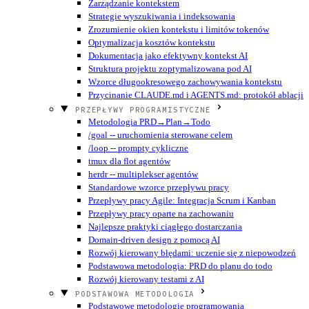
Zarządzanie kontekstem
Strategie wyszukiwania i indeksowania
Zrozumienie okien kontekstu i limitów tokenów
Optymalizacja kosztów kontekstu
Dokumentacja jako efektywny kontekst AI
Struktura projektu zoptymalizowana pod AI
Wzorce długookresowego zachowywania kontekstu
Przycinanie CLAUDE.md i AGENTS.md: protokół ablacji
PRZEPŁYWY PROGRAMISTYCZNE
Metodologia PRD→Plan→Todo
/goal -- uruchomienia sterowane celem
/loop -- prompty cykliczne
tmux dla flot agentów
herdr -- multiplekser agentów
Standardowe wzorce przepływu pracy
Przepływy pracy Agile: Integracja Scrum i Kanban
Przepływy pracy oparte na zachowaniu
Najlepsze praktyki ciągłego dostarczania
Domain-driven design z pomocą AI
Rozwój kierowany błędami: uczenie się z niepowodzeń
Podstawowa metodologia: PRD do planu do todo
Rozwój kierowany testami z AI
PODSTAWOWA METODOLOGIA
Podstawowe metodologie programowania