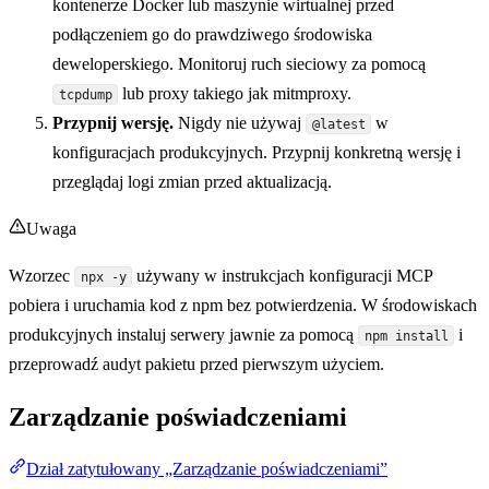
kontenerze Docker lub maszynie wirtualnej przed
podłączeniem go do prawdziwego środowiska
deweloperskiego. Monitoruj ruch sieciowy za pomocą
lub proxy takiego jak mitmproxy.
tcpdump
Przypnij wersję.
Nigdy nie używaj
w
@latest
konfiguracjach produkcyjnych. Przypnij konkretną wersję i
przeglądaj logi zmian przed aktualizacją.
Uwaga
Wzorzec
używany w instrukcjach konfiguracji MCP
npx -y
pobiera i uruchamia kod z npm bez potwierdzenia. W środowiskach
produkcyjnych instaluj serwery jawnie za pomocą
i
npm install
przeprowadź audyt pakietu przed pierwszym użyciem.
Zarządzanie poświadczeniami
Dział zatytułowany „Zarządzanie poświadczeniami”