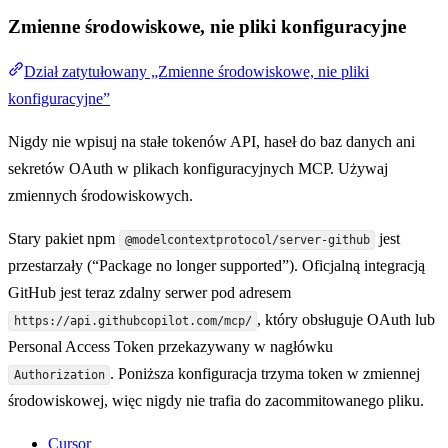
Zmienne środowiskowe, nie pliki konfiguracyjne
Dział zatytułowany „Zmienne środowiskowe, nie pliki
konfiguracyjne”
Nigdy nie wpisuj na stałe tokenów API, haseł do baz danych ani
sekretów OAuth w plikach konfiguracyjnych MCP. Używaj
zmiennych środowiskowych.
Stary pakiet npm
jest
@modelcontextprotocol/server-github
przestarzały (“Package no longer supported”). Oficjalną integracją
GitHub jest teraz zdalny serwer pod adresem
, który obsługuje OAuth lub
https://api.githubcopilot.com/mcp/
Personal Access Token przekazywany w nagłówku
. Poniższa konfiguracja trzyma token w zmiennej
Authorization
środowiskowej, więc nigdy nie trafia do zacommitowanego pliku.
Cursor