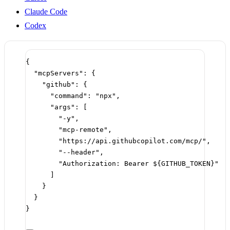
Claude Code
Codex
{
"mcpServers"
: {
"github"
: {
"command"
: 
"npx"
,
"args"
: [
"-y"
,
"mcp-remote"
,
"https://api.githubcopilot.com/mcp/"
,
"--header"
,
"Authorization: Bearer ${GITHUB_TOKEN}"
]
}
}
}