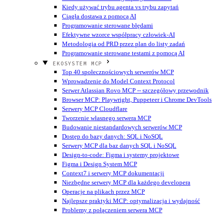
Kiedy używać trybu agenta vs trybu zapytań
Ciągła dostawa z pomocą AI
Programowanie sterowane błędami
Efektywne wzorce współpracy człowiek-AI
Metodologia od PRD przez plan do listy zadań
Programowanie sterowane testami z pomocą AI
EKOSYSTEM MCP
Top 40 społecznościowych serwerów MCP
Wprowadzenie do Model Context Protocol
Serwer Atlassian Rovo MCP -- szczegółowy przewodnik
Browser MCP: Playwright, Puppeteer i Chrome DevTools
Serwery MCP Cloudflare
Tworzenie własnego serwera MCP
Budowanie niestandardowych serwerów MCP
Dostęp do bazy danych: SQL i NoSQL
Serwery MCP dla baz danych SQL i NoSQL
Design-to-code: Figma i systemy projektowe
Figma i Design System MCP
Context7 i serwery MCP dokumentacji
Niezbędne serwery MCP dla każdego developera
Operacje na plikach przez MCP
Najlepsze praktyki MCP: optymalizacja i wydajność
Problemy z połączeniem serwera MCP