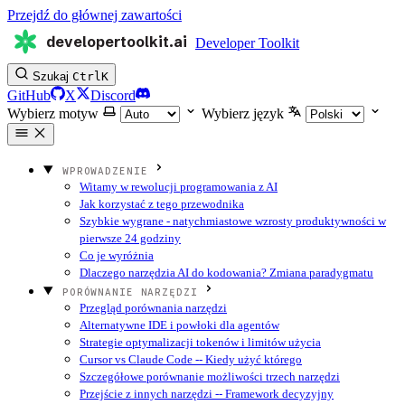
Przejdź do głównej zawartości
developertoolkit.ai
Developer Toolkit
Szukaj
Ctrl
K
GitHub
X
Discord
Wybierz motyw
Wybierz język
WPROWADZENIE
Witamy w rewolucji programowania z AI
Jak korzystać z tego przewodnika
Szybkie wygrane - natychmiastowe wzrosty produktywności w
pierwsze 24 godziny
Co je wyróżnia
Dlaczego narzędzia AI do kodowania? Zmiana paradygmatu
PORÓWNANIE NARZĘDZI
Przegląd porównania narzędzi
Alternatywne IDE i powłoki dla agentów
Strategie optymalizacji tokenów i limitów użycia
Cursor vs Claude Code -- Kiedy użyć którego
Szczegółowe porównanie możliwości trzech narzędzi
Przejście z innych narzędzi -- Framework decyzyjny