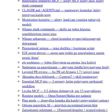
Budowanie własnego MCP — kiedy MCP, kiedy skill, kiedy
slash command
CLAUDE.md / AGENTS.md — warstwowy kontekst, który
przeżywa każdą sesję
Monitoring kosztów — alerty, hard cap i routing tańszych
modeli
Własne slash commands — skille na jeden klawisz,
współdzielone przez repo
Własne subagents — chroń kontekst wyspecjalizowanymi
delegatami
Przenośność setupu — repo dotfiles + bootstrap script
E2E agent-driven — agent sam jeździ po przeglądarce zanim
powie 'done'
git worktrees — jeden filesystem na agenta, bez kolizji
Nadążanie za narzędziami — aktywne źródła biją pasywne feedy
Layered PR review — bo PR od AI mają 1.7× więcej issue
Aktualne docs bibliotek — Context7 + skill routingowy
Essential MCP trio — 3 serwery, które pokrywają większość
workflow
Liczba MCP — 3-5 dobrze dobranych, nie 15 wszystkiego
Routing modeli — Opus/Sonnet/Haiku per zadanie
Plan mode — domyślna bramka dla każdej nietrywialnej zmiany
Główne narzędzie AI — przejście na terminal/agent‑first
Zarządzanie sekretami — 1Password/doppler + scoped tokens +