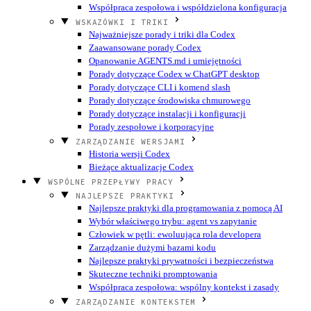
Współpraca zespołowa i współdzielona konfiguracja
WSKAZÓWKI I TRIKI
Najważniejsze porady i triki dla Codex
Zaawansowane porady Codex
Opanowanie AGENTS.md i umiejętności
Porady dotyczące Codex w ChatGPT desktop
Porady dotyczące CLI i komend slash
Porady dotyczące środowiska chmurowego
Porady dotyczące instalacji i konfiguracji
Porady zespołowe i korporacyjne
ZARZĄDZANIE WERSJAMI
Historia wersji Codex
Bieżące aktualizacje Codex
WSPÓLNE PRZEPŁYWY PRACY
NAJLEPSZE PRAKTYKI
Najlepsze praktyki dla programowania z pomocą AI
Wybór właściwego trybu: agent vs zapytanie
Człowiek w pętli: ewoluująca rola developera
Zarządzanie dużymi bazami kodu
Najlepsze praktyki prywatności i bezpieczeństwa
Skuteczne techniki promptowania
Współpraca zespołowa: wspólny kontekst i zasady
ZARZĄDZANIE KONTEKSTEM