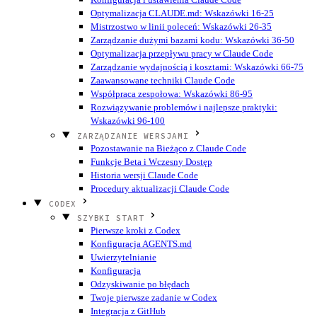
Optymalizacja CLAUDE.md: Wskazówki 16-25
Mistrzostwo w linii poleceń: Wskazówki 26-35
Zarządzanie dużymi bazami kodu: Wskazówki 36-50
Optymalizacja przepływu pracy w Claude Code
Zarządzanie wydajnością i kosztami: Wskazówki 66-75
Zaawansowane techniki Claude Code
Współpraca zespołowa: Wskazówki 86-95
Rozwiązywanie problemów i najlepsze praktyki:
Wskazówki 96-100
ZARZĄDZANIE WERSJAMI
Pozostawanie na Bieżąco z Claude Code
Funkcje Beta i Wczesny Dostęp
Historia wersji Claude Code
Procedury aktualizacji Claude Code
CODEX
SZYBKI START
Pierwsze kroki z Codex
Konfiguracja AGENTS.md
Uwierzytelnianie
Konfiguracja
Odzyskiwanie po błędach
Twoje pierwsze zadanie w Codex
Integracja z GitHub