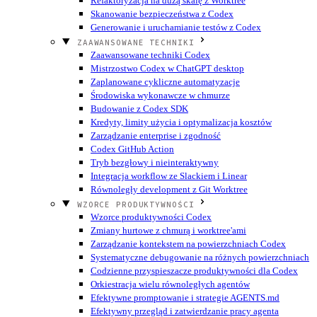
Refaktoryzacja na dużą skalę z Worktree
Skanowanie bezpieczeństwa z Codex
Generowanie i uruchamianie testów z Codex
ZAAWANSOWANE TECHNIKI
Zaawansowane techniki Codex
Mistrzostwo Codex w ChatGPT desktop
Zaplanowane cykliczne automatyzacje
Środowiska wykonawcze w chmurze
Budowanie z Codex SDK
Kredyty, limity użycia i optymalizacja kosztów
Zarządzanie enterprise i zgodność
Codex GitHub Action
Tryb bezgłowy i nieinteraktywny
Integracja workflow ze Slackiem i Linear
Równoległy development z Git Worktree
WZORCE PRODUKTYWNOŚCI
Wzorce produktywności Codex
Zmiany hurtowe z chmurą i worktree'ami
Zarządzanie kontekstem na powierzchniach Codex
Systematyczne debugowanie na różnych powierzchniach
Codzienne przyspieszacze produktywności dla Codex
Orkiestracja wielu równoległych agentów
Efektywne promptowanie i strategie AGENTS.md
Efektywny przegląd i zatwierdzanie pracy agenta