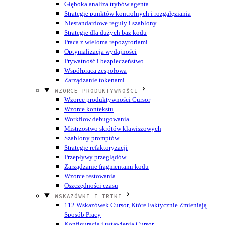
Głęboka analiza trybów agenta
Strategie punktów kontrolnych i rozgałęziania
Niestandardowe reguły i szablony
Strategie dla dużych baz kodu
Praca z wieloma repozytoriami
Optymalizacja wydajności
Prywatność i bezpieczeństwo
Współpraca zespołowa
Zarządzanie tokenami
WZORCE PRODUKTYWNOŚCI
Wzorce produktywności Cursor
Wzorce kontekstu
Workflow debugowania
Mistrzostwo skrótów klawiszowych
Szablony promptów
Strategie refaktoryzacji
Przepływy przeglądów
Zarządzanie fragmentami kodu
Wzorce testowania
Oszczędności czasu
WSKAZÓWKI I TRIKI
112 Wskazówek Cursor, Które Faktycznie Zmieniają
Sposób Pracy
Konfiguracja i ustawienia Cursor