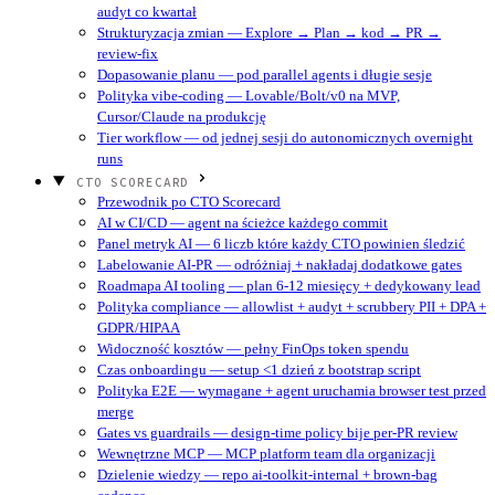
audyt co kwartał
Strukturyzacja zmian — Explore → Plan → kod → PR →
review-fix
Dopasowanie planu — pod parallel agents i długie sesje
Polityka vibe-coding — Lovable/Bolt/v0 na MVP,
Cursor/Claude na produkcję
Tier workflow — od jednej sesji do autonomicznych overnight
runs
CTO SCORECARD
Przewodnik po CTO Scorecard
AI w CI/CD — agent na ścieżce każdego commit
Panel metryk AI — 6 liczb które każdy CTO powinien śledzić
Labelowanie AI-PR — odróżniaj + nakładaj dodatkowe gates
Roadmapa AI tooling — plan 6-12 miesięcy + dedykowany lead
Polityka compliance — allowlist + audyt + scrubbery PII + DPA +
GDPR/HIPAA
Widoczność kosztów — pełny FinOps token spendu
Czas onboardingu — setup <1 dzień z bootstrap script
Polityka E2E — wymagane + agent uruchamia browser test przed
merge
Gates vs guardrails — design-time policy bije per-PR review
Wewnętrzne MCP — MCP platform team dla organizacji
Dzielenie wiedzy — repo ai-toolkit-internal + brown-bag