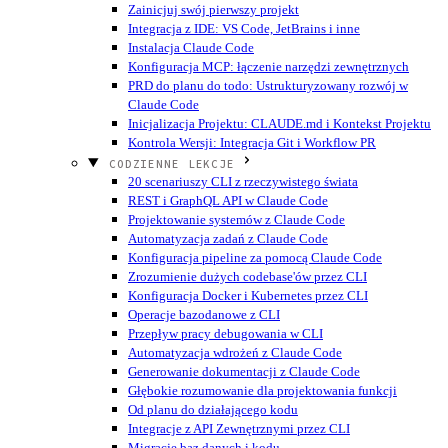
Zainicjuj swój pierwszy projekt
Integracja z IDE: VS Code, JetBrains i inne
Instalacja Claude Code
Konfiguracja MCP: łączenie narzędzi zewnętrznych
PRD do planu do todo: Ustrukturyzowany rozwój w
Claude Code
Inicjalizacja Projektu: CLAUDE.md i Kontekst Projektu
Kontrola Wersji: Integracja Git i Workflow PR
CODZIENNE LEKCJE
20 scenariuszy CLI z rzeczywistego świata
REST i GraphQL API w Claude Code
Projektowanie systemów z Claude Code
Automatyzacja zadań z Claude Code
Konfiguracja pipeline za pomocą Claude Code
Zrozumienie dużych codebase'ów przez CLI
Konfiguracja Docker i Kubernetes przez CLI
Operacje bazodanowe z CLI
Przepływ pracy debugowania w CLI
Automatyzacja wdrożeń z Claude Code
Generowanie dokumentacji z Claude Code
Głębokie rozumowanie dla projektowania funkcji
Od planu do działającego kodu
Integracje z API Zewnętrznymi przez CLI
Migracje baz danych i kodu