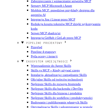
Zabezpieczanie i wzmacnianie serwerów MCP
Serwery MCP Microsoft i Azure
Mobbin MCP: prawdziwe przykłady designu dla
agentów AI
Integracja Jira i Linear przez MCP
Redukcja kosztu tokenów MCP dzięki wykonywaniu
kodu
Serwer MCP shadcn/ui
Integracja GitHub i GitLab przez MCP
PIPELINE PROJEKTOWY
Przegląd
Pipeline 4-etapowy
Pętla oceny i iteracji
EKOSYSTEM UMIEJĘTNOŚCI
Wprowadzenie do Agent Skills
Skills vs MCP -- Kiedy używać czego
Instalacja, aktualizacja i zarządzanie Skills
Oficjalne Skills od twórców technologii
Najlepsze Skills do rozwoju frontendu
Najlepsze Skills dla backendu i DevOps
Najlepsze Skills dla biznesu i produktu
Najlepsze Skills do workflow i produktywności
Budowanie i publikowanie własnych Skills
Optymalizacja Skills i udostępnianie w zespole