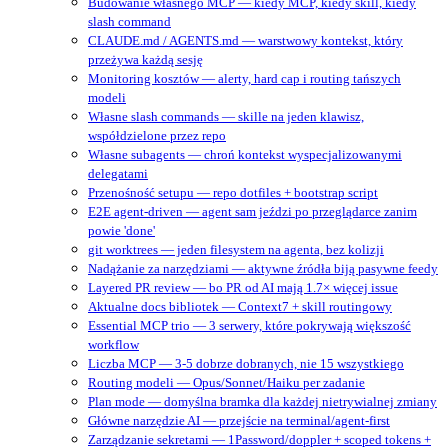
Budowanie własnego MCP — kiedy MCP, kiedy skill, kiedy
slash command
CLAUDE.md / AGENTS.md — warstwowy kontekst, który
przeżywa każdą sesję
Monitoring kosztów — alerty, hard cap i routing tańszych
modeli
Własne slash commands — skille na jeden klawisz,
współdzielone przez repo
Własne subagents — chroń kontekst wyspecjalizowanymi
delegatami
Przenośność setupu — repo dotfiles + bootstrap script
E2E agent-driven — agent sam jeździ po przeglądarce zanim
powie 'done'
git worktrees — jeden filesystem na agenta, bez kolizji
Nadążanie za narzędziami — aktywne źródła biją pasywne feedy
Layered PR review — bo PR od AI mają 1.7× więcej issue
Aktualne docs bibliotek — Context7 + skill routingowy
Essential MCP trio — 3 serwery, które pokrywają większość
workflow
Liczba MCP — 3-5 dobrze dobranych, nie 15 wszystkiego
Routing modeli — Opus/Sonnet/Haiku per zadanie
Plan mode — domyślna bramka dla każdej nietrywialnej zmiany
Główne narzędzie AI — przejście na terminal/agent‑first
Zarządzanie sekretami — 1Password/doppler + scoped tokens +