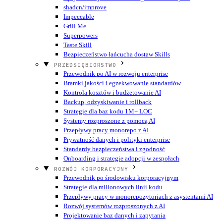
shadcn/improve
Impeccable
Grill Me
Superpowers
Taste Skill
Bezpieczeństwo łańcucha dostaw Skills
PRZEDSIĘBIORSTWO
Przewodnik po AI w rozwoju enterprise
Bramki jakości i egzekwowanie standardów
Kontrola kosztów i budżetowanie AI
Backup, odzyskiwanie i rollback
Strategie dla baz kodu 1M+ LOC
Systemy rozproszone z pomocą AI
Przepływy pracy monorepo z AI
Prywatność danych i polityki enterprise
Standardy bezpieczeństwa i zgodność
Onboarding i strategie adopcji w zespołach
ROZWÓJ KORPORACYJNY
Przewodnik po środowisku korporacyjnym
Strategie dla milionowych linii kodu
Przepływy pracy w monorepozytoriach z asystentami AI
Rozwój systemów rozproszonych z AI
Projektowanie baz danych i zapytania