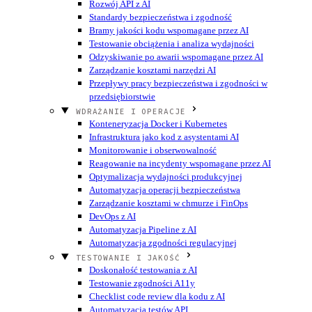
Rozwój API z AI
Standardy bezpieczeństwa i zgodność
Bramy jakości kodu wspomagane przez AI
Testowanie obciążenia i analiza wydajności
Odzyskiwanie po awarii wspomagane przez AI
Zarządzanie kosztami narzędzi AI
Przepływy pracy bezpieczeństwa i zgodności w
przedsiębiorstwie
WDRAŻANIE I OPERACJE
Konteneryzacja Docker i Kubernetes
Infrastruktura jako kod z asystentami AI
Monitorowanie i obserwowalność
Reagowanie na incydenty wspomagane przez AI
Optymalizacja wydajności produkcyjnej
Automatyzacja operacji bezpieczeństwa
Zarządzanie kosztami w chmurze i FinOps
DevOps z AI
Automatyzacja Pipeline z AI
Automatyzacja zgodności regulacyjnej
TESTOWANIE I JAKOŚĆ
Doskonałość testowania z AI
Testowanie zgodności A11y
Checklist code review dla kodu z AI
Automatyzacja testów API