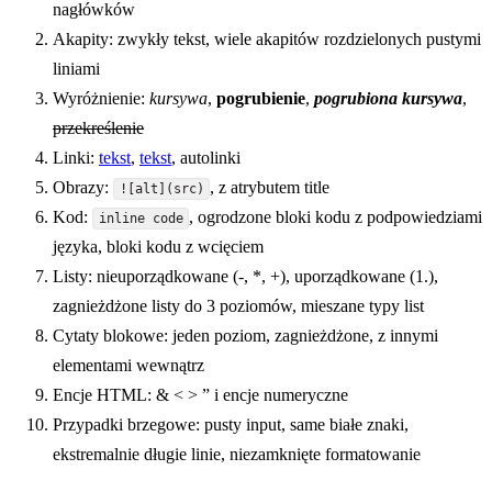
nagłówków
Akapity: zwykły tekst, wiele akapitów rozdzielonych pustymi
liniami
Wyróżnienie:
kursywa
,
pogrubienie
,
pogrubiona kursywa
,
przekreślenie
Linki:
tekst
,
tekst
, autolinki
Obrazy:
, z atrybutem title
![alt](src)
Kod:
, ogrodzone bloki kodu z podpowiedziami
inline code
języka, bloki kodu z wcięciem
Listy: nieuporządkowane (-, *, +), uporządkowane (1.),
zagnieżdżone listy do 3 poziomów, mieszane typy list
Cytaty blokowe: jeden poziom, zagnieżdżone, z innymi
elementami wewnątrz
Encje HTML: & < > ” i encje numeryczne
Przypadki brzegowe: pusty input, same białe znaki,
ekstremalnie długie linie, niezamknięte formatowanie