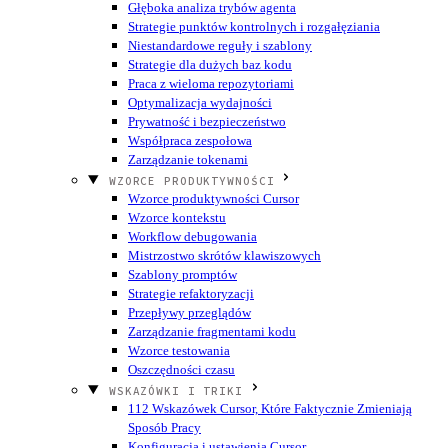
Głęboka analiza trybów agenta
Strategie punktów kontrolnych i rozgałęziania
Niestandardowe reguły i szablony
Strategie dla dużych baz kodu
Praca z wieloma repozytoriami
Optymalizacja wydajności
Prywatność i bezpieczeństwo
Współpraca zespołowa
Zarządzanie tokenami
WZORCE PRODUKTYWNOŚCI
Wzorce produktywności Cursor
Wzorce kontekstu
Workflow debugowania
Mistrzostwo skrótów klawiszowych
Szablony promptów
Strategie refaktoryzacji
Przepływy przeglądów
Zarządzanie fragmentami kodu
Wzorce testowania
Oszczędności czasu
WSKAZÓWKI I TRIKI
112 Wskazówek Cursor, Które Faktycznie Zmieniają
Sposób Pracy
Konfiguracja i ustawienia Cursor