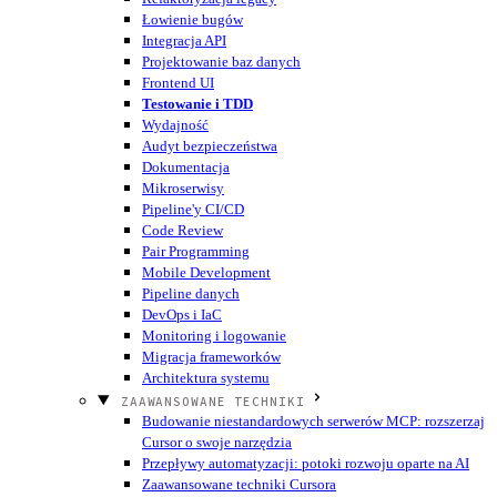
Łowienie bugów
Integracja API
Projektowanie baz danych
Frontend UI
Testowanie i TDD
Wydajność
Audyt bezpieczeństwa
Dokumentacja
Mikroserwisy
Pipeline'y CI/CD
Code Review
Pair Programming
Mobile Development
Pipeline danych
DevOps i IaC
Monitoring i logowanie
Migracja frameworków
Architektura systemu
ZAAWANSOWANE TECHNIKI
Budowanie niestandardowych serwerów MCP: rozszerzaj
Cursor o swoje narzędzia
Przepływy automatyzacji: potoki rozwoju oparte na AI
Zaawansowane techniki Cursora