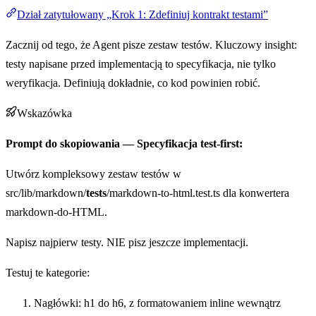
Dział zatytułowany „Krok 1: Zdefiniuj kontrakt testami”
Zacznij od tego, że Agent pisze zestaw testów. Kluczowy insight:
testy napisane przed implementacją to specyfikacja, nie tylko
weryfikacja. Definiują dokładnie, co kod powinien robić.
Wskazówka
Prompt do skopiowania — Specyfikacja test-first:
Utwórz kompleksowy zestaw testów w
src/lib/markdown/
tests
/markdown-to-html.test.ts dla konwertera
markdown-do-HTML.
Napisz najpierw testy. NIE pisz jeszcze implementacji.
Testuj te kategorie:
Nagłówki: h1 do h6, z formatowaniem inline wewnątrz