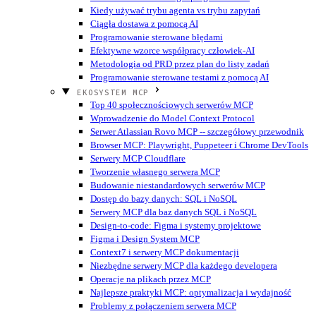
Kiedy używać trybu agenta vs trybu zapytań
Ciągła dostawa z pomocą AI
Programowanie sterowane błędami
Efektywne wzorce współpracy człowiek-AI
Metodologia od PRD przez plan do listy zadań
Programowanie sterowane testami z pomocą AI
EKOSYSTEM MCP
Top 40 społecznościowych serwerów MCP
Wprowadzenie do Model Context Protocol
Serwer Atlassian Rovo MCP -- szczegółowy przewodnik
Browser MCP: Playwright, Puppeteer i Chrome DevTools
Serwery MCP Cloudflare
Tworzenie własnego serwera MCP
Budowanie niestandardowych serwerów MCP
Dostęp do bazy danych: SQL i NoSQL
Serwery MCP dla baz danych SQL i NoSQL
Design-to-code: Figma i systemy projektowe
Figma i Design System MCP
Context7 i serwery MCP dokumentacji
Niezbędne serwery MCP dla każdego developera
Operacje na plikach przez MCP
Najlepsze praktyki MCP: optymalizacja i wydajność
Problemy z połączeniem serwera MCP