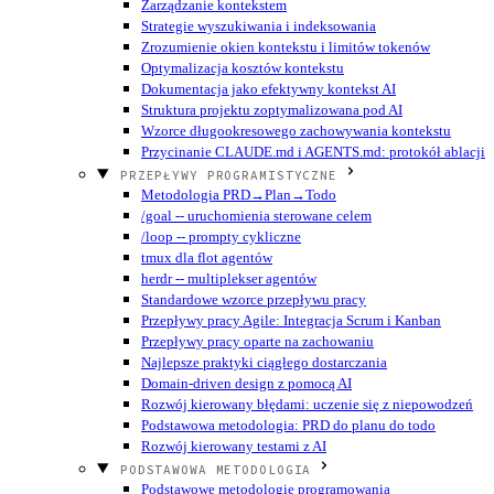
Zarządzanie kontekstem
Strategie wyszukiwania i indeksowania
Zrozumienie okien kontekstu i limitów tokenów
Optymalizacja kosztów kontekstu
Dokumentacja jako efektywny kontekst AI
Struktura projektu zoptymalizowana pod AI
Wzorce długookresowego zachowywania kontekstu
Przycinanie CLAUDE.md i AGENTS.md: protokół ablacji
PRZEPŁYWY PROGRAMISTYCZNE
Metodologia PRD→Plan→Todo
/goal -- uruchomienia sterowane celem
/loop -- prompty cykliczne
tmux dla flot agentów
herdr -- multiplekser agentów
Standardowe wzorce przepływu pracy
Przepływy pracy Agile: Integracja Scrum i Kanban
Przepływy pracy oparte na zachowaniu
Najlepsze praktyki ciągłego dostarczania
Domain-driven design z pomocą AI
Rozwój kierowany błędami: uczenie się z niepowodzeń
Podstawowa metodologia: PRD do planu do todo
Rozwój kierowany testami z AI
PODSTAWOWA METODOLOGIA
Podstawowe metodologie programowania