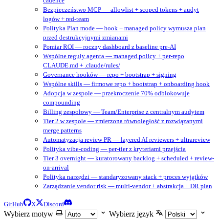
cadence
Bezpieczeństwo MCP — allowlist + scoped tokens + audyt
logów + red-team
Polityka Plan mode — hook + managed policy wymusza plan
przed destrukcyjnymi zmianami
Pomiar ROI — roczny dashboard z baseline pre-AI
Wspólne reguły agenta — managed policy + per-repo
CLAUDE.md + .claude/rules/
Governance hooków — repo + bootstrap + signing
Wspólne skills — firmowe repo + bootstrap + onboarding hook
Adopcja w zespole — przekroczenie 70% odblokowuje
compounding
Billing zespołowy — Team/Enterprise z centralnym audytem
Tier 2 w zespole — zmierzona równoległość z rozwiązanymi
merge patterns
Automatyzacja review PR — layered AI reviewers + ultrareview
Polityka vibe-coding — per-tier z kryteriami przejścia
Tier 3 overnight — kuratorowany backlog + scheduled + review-
on-arrival
Polityka narzędzi — standaryzowany stack + proces wyjątków
Zarządzanie vendor risk — multi-vendor + abstrakcja + DR plan
GitHub
X
Discord
Wybierz motyw
Wybierz język