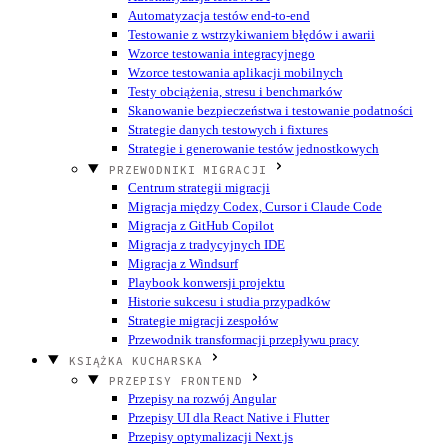
Automatyzacja testów end-to-end
Testowanie z wstrzykiwaniem błędów i awarii
Wzorce testowania integracyjnego
Wzorce testowania aplikacji mobilnych
Testy obciążenia, stresu i benchmarków
Skanowanie bezpieczeństwa i testowanie podatności
Strategie danych testowych i fixtures
Strategie i generowanie testów jednostkowych
PRZEWODNIKI MIGRACJI
Centrum strategii migracji
Migracja między Codex, Cursor i Claude Code
Migracja z GitHub Copilot
Migracja z tradycyjnych IDE
Migracja z Windsurf
Playbook konwersji projektu
Historie sukcesu i studia przypadków
Strategie migracji zespołów
Przewodnik transformacji przepływu pracy
KSIĄŻKA KUCHARSKA
PRZEPISY FRONTEND
Przepisy na rozwój Angular
Przepisy UI dla React Native i Flutter
Przepisy optymalizacji Next.js