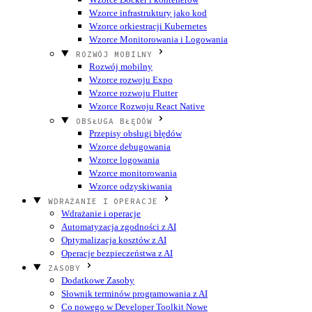
Wzorce infrastruktury jako kod
Wzorce orkiestracji Kubernetes
Wzorce Monitorowania i Logowania
ROZWÓJ MOBILNY
Rozwój mobilny
Wzorce rozwoju Expo
Wzorce rozwoju Flutter
Wzorce Rozwoju React Native
OBSŁUGA BŁĘDÓW
Przepisy obsługi błędów
Wzorce debugowania
Wzorce logowania
Wzorce monitorowania
Wzorce odzyskiwania
WDRAŻANIE I OPERACJE
Wdrażanie i operacje
Automatyzacja zgodności z AI
Optymalizacja kosztów z AI
Operacje bezpieczeństwa z AI
ZASOBY
Dodatkowe Zasoby
Słownik terminów programowania z AI
Co nowego w Developer Toolkit
Nowe