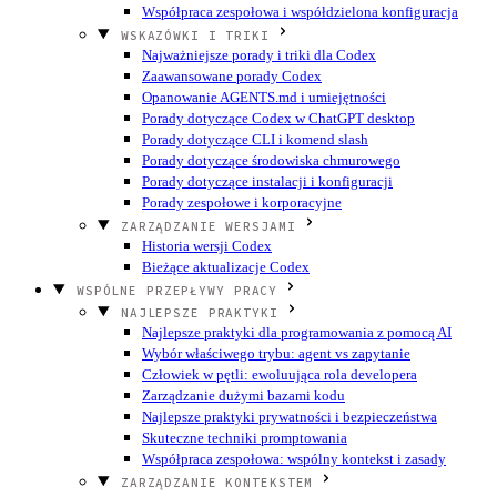
Współpraca zespołowa i współdzielona konfiguracja
WSKAZÓWKI I TRIKI
Najważniejsze porady i triki dla Codex
Zaawansowane porady Codex
Opanowanie AGENTS.md i umiejętności
Porady dotyczące Codex w ChatGPT desktop
Porady dotyczące CLI i komend slash
Porady dotyczące środowiska chmurowego
Porady dotyczące instalacji i konfiguracji
Porady zespołowe i korporacyjne
ZARZĄDZANIE WERSJAMI
Historia wersji Codex
Bieżące aktualizacje Codex
WSPÓLNE PRZEPŁYWY PRACY
NAJLEPSZE PRAKTYKI
Najlepsze praktyki dla programowania z pomocą AI
Wybór właściwego trybu: agent vs zapytanie
Człowiek w pętli: ewoluująca rola developera
Zarządzanie dużymi bazami kodu
Najlepsze praktyki prywatności i bezpieczeństwa
Skuteczne techniki promptowania
Współpraca zespołowa: wspólny kontekst i zasady
ZARZĄDZANIE KONTEKSTEM