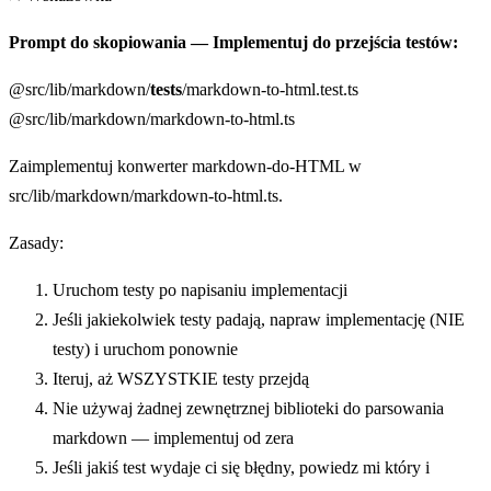
Prompt do skopiowania — Implementuj do przejścia testów:
@src/lib/markdown/
tests
/markdown-to-html.test.ts
@src/lib/markdown/markdown-to-html.ts
Zaimplementuj konwerter markdown-do-HTML w
src/lib/markdown/markdown-to-html.ts.
Zasady:
Uruchom testy po napisaniu implementacji
Jeśli jakiekolwiek testy padają, napraw implementację (NIE
testy) i uruchom ponownie
Iteruj, aż WSZYSTKIE testy przejdą
Nie używaj żadnej zewnętrznej biblioteki do parsowania
markdown — implementuj od zera
Jeśli jakiś test wydaje ci się błędny, powiedz mi który i