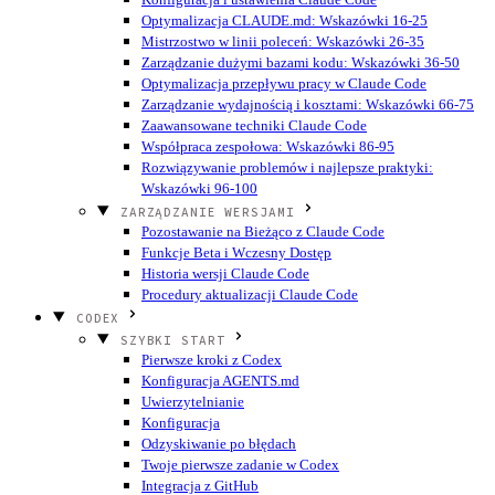
Optymalizacja CLAUDE.md: Wskazówki 16-25
Mistrzostwo w linii poleceń: Wskazówki 26-35
Zarządzanie dużymi bazami kodu: Wskazówki 36-50
Optymalizacja przepływu pracy w Claude Code
Zarządzanie wydajnością i kosztami: Wskazówki 66-75
Zaawansowane techniki Claude Code
Współpraca zespołowa: Wskazówki 86-95
Rozwiązywanie problemów i najlepsze praktyki:
Wskazówki 96-100
ZARZĄDZANIE WERSJAMI
Pozostawanie na Bieżąco z Claude Code
Funkcje Beta i Wczesny Dostęp
Historia wersji Claude Code
Procedury aktualizacji Claude Code
CODEX
SZYBKI START
Pierwsze kroki z Codex
Konfiguracja AGENTS.md
Uwierzytelnianie
Konfiguracja
Odzyskiwanie po błędach
Twoje pierwsze zadanie w Codex
Integracja z GitHub