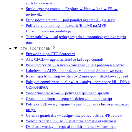
audyt co kwartał
Strukturyzacja zmian — Explore → Plan → kod → PR →
review-fix
Dopasowanie planu — pod parallel agents i długie sesje
Polityka vibe-coding — Lovable/Bolt/v0 na MVP,
Cursor/Claude na produkcję
Tier workflow — od jednej sesji do autonomicznych overnight
runs
CTO SCORECARD
Przewodnik po CTO Scorecard
AI w CI/CD — agent na ścieżce każdego commit
Panel metryk AI — 6 liczb które każdy CTO powinien śledzić
Labelowanie AI-PR — odróżniaj + nakładaj dodatkowe gates
Roadmapa AI tooling — plan 6-12 miesięcy + dedykowany lead
Polityka compliance — allowlist + audyt + scrubbery PII + DPA +
GDPR/HIPAA
Widoczność kosztów — pełny FinOps token spendu
Czas onboardingu — setup <1 dzień z bootstrap script
Polityka E2E — wymagane + agent uruchamia browser test przed
merge
Gates vs guardrails — design-time policy bije per-PR review
Wewnętrzne MCP — MCP platform team dla organizacji
Dzielenie wiedzy — repo ai-toolkit-internal + brown-bag