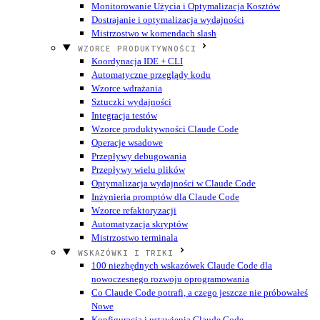
Monitorowanie Użycia i Optymalizacja Kosztów
Dostrajanie i optymalizacja wydajności
Mistrzostwo w komendach slash
WZORCE PRODUKTYWNOŚCI
Koordynacja IDE + CLI
Automatyczne przeglądy kodu
Wzorce wdrażania
Sztuczki wydajności
Integracja testów
Wzorce produktywności Claude Code
Operacje wsadowe
Przepływy debugowania
Przepływy wielu plików
Optymalizacja wydajności w Claude Code
Inżynieria promptów dla Claude Code
Wzorce refaktoryzacji
Automatyzacja skryptów
Mistrzostwo terminala
WSKAZÓWKI I TRIKI
100 niezbędnych wskazówek Claude Code dla
nowoczesnego rozwoju oprogramowania
Co Claude Code potrafi, a czego jeszcze nie próbowałeś
Nowe
Konfiguracja i ustawienia Claude Code