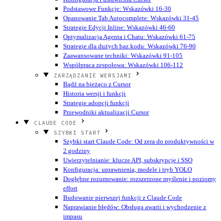
Podstawowe Funkcje: Wskazówki 16-30
Opanowanie Tab Autocomplete: Wskazówki 31-45
Strategie Edycji Inline: Wskazówki 46-60
Optymalizacja Agenta i Chatu: Wskazówki 61-75
Strategie dla dużych baz kodu: Wskazówki 76-90
Zaawansowane techniki: Wskazówki 91-105
Współpraca zespołowa: Wskazówki 106-112
ZARZĄDZANIE WERSJAMI
Bądź na bieżąco z Cursor
Historia wersji i funkcji
Strategie adopcji funkcji
Przewodniki aktualizacji Cursor
CLAUDE CODE
SZYBKI START
Szybki start Claude Code: Od zera do produktywności w
2 godziny
Uwierzytelnianie: klucze API, subskrypcje i SSO
Konfiguracja: uprawnienia, modele i tryb YOLO
Dogłębne rozumowanie: rozszerzone myślenie i poziomy
effort
Budowanie pierwszej funkcji z Claude Code
Naprawianie błędów: Obsługa awarii i wychodzenie z
impasu