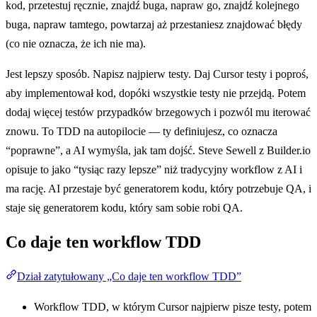
kod, przetestuj ręcznie, znajdź buga, napraw go, znajdź kolejnego
buga, napraw tamtego, powtarzaj aż przestaniesz znajdować błędy
(co nie oznacza, że ich nie ma).
Jest lepszy sposób. Napisz najpierw testy. Daj Cursor testy i poproś,
aby implementował kod, dopóki wszystkie testy nie przejdą. Potem
dodaj więcej testów przypadków brzegowych i pozwól mu iterować
znowu. To TDD na autopilocie — ty definiujesz, co oznacza
“poprawne”, a AI wymyśla, jak tam dojść. Steve Sewell z Builder.io
opisuje to jako “tysiąc razy lepsze” niż tradycyjny workflow z AI i
ma rację. AI przestaje być generatorem kodu, który potrzebuje QA, i
staje się generatorem kodu, który sam sobie robi QA.
Co daje ten workflow TDD
Dział zatytułowany „Co daje ten workflow TDD”
Workflow TDD, w którym Cursor najpierw pisze testy, potem