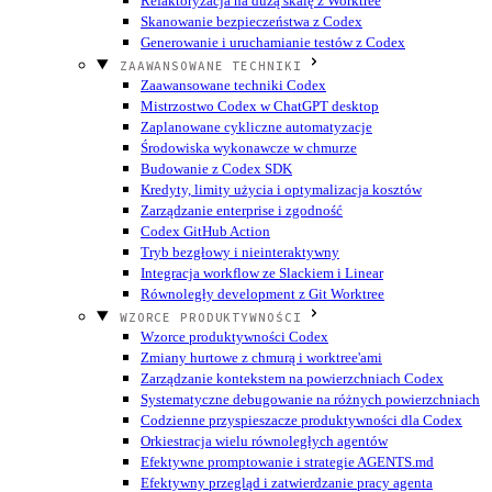
Refaktoryzacja na dużą skalę z Worktree
Skanowanie bezpieczeństwa z Codex
Generowanie i uruchamianie testów z Codex
ZAAWANSOWANE TECHNIKI
Zaawansowane techniki Codex
Mistrzostwo Codex w ChatGPT desktop
Zaplanowane cykliczne automatyzacje
Środowiska wykonawcze w chmurze
Budowanie z Codex SDK
Kredyty, limity użycia i optymalizacja kosztów
Zarządzanie enterprise i zgodność
Codex GitHub Action
Tryb bezgłowy i nieinteraktywny
Integracja workflow ze Slackiem i Linear
Równoległy development z Git Worktree
WZORCE PRODUKTYWNOŚCI
Wzorce produktywności Codex
Zmiany hurtowe z chmurą i worktree'ami
Zarządzanie kontekstem na powierzchniach Codex
Systematyczne debugowanie na różnych powierzchniach
Codzienne przyspieszacze produktywności dla Codex
Orkiestracja wielu równoległych agentów
Efektywne promptowanie i strategie AGENTS.md
Efektywny przegląd i zatwierdzanie pracy agenta