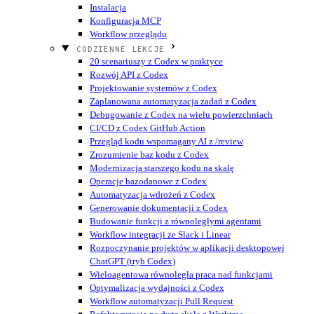
Instalacja
Konfiguracja MCP
Workflow przeglądu
CODZIENNE LEKCJE
20 scenariuszy z Codex w praktyce
Rozwój API z Codex
Projektowanie systemów z Codex
Zaplanowana automatyzacja zadań z Codex
Debugowanie z Codex na wielu powierzchniach
CI/CD z Codex GitHub Action
Przegląd kodu wspomagany AI z /review
Zrozumienie baz kodu z Codex
Modernizacja starszego kodu na skalę
Operacje bazodanowe z Codex
Automatyzacja wdrożeń z Codex
Generowanie dokumentacji z Codex
Budowanie funkcji z równoległymi agentami
Workflow integracji ze Slack i Linear
Rozpoczynanie projektów w aplikacji desktopowej
ChatGPT (tryb Codex)
Wieloagentowa równoległa praca nad funkcjami
Optymalizacja wydajności z Codex
Workflow automatyzacji Pull Request