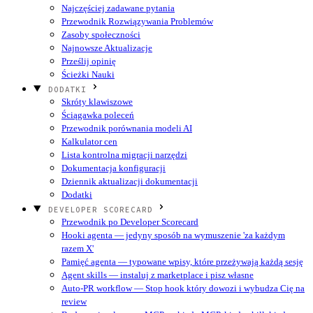
Najczęściej zadawane pytania
Przewodnik Rozwiązywania Problemów
Zasoby społeczności
Najnowsze Aktualizacje
Prześlij opinię
Ścieżki Nauki
DODATKI
Skróty klawiszowe
Ściągawka poleceń
Przewodnik porównania modeli AI
Kalkulator cen
Lista kontrolna migracji narzędzi
Dokumentacja konfiguracji
Dziennik aktualizacji dokumentacji
Dodatki
DEVELOPER SCORECARD
Przewodnik po Developer Scorecard
Hooki agenta — jedyny sposób na wymuszenie 'za każdym
razem X'
Pamięć agenta — typowane wpisy, które przeżywają każdą sesję
Agent skills — instaluj z marketplace i pisz własne
Auto-PR workflow — Stop hook który dowozi i wybudza Cię na
review