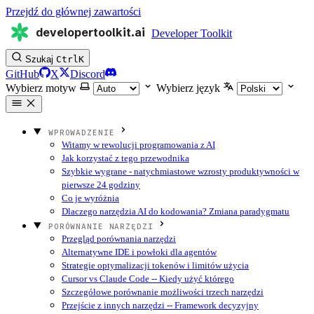
Przejdź do głównej zawartości
developertoolkit.ai
Developer Toolkit
Szukaj
Ctrl
K
GitHub
X
Discord
Wybierz motyw
Wybierz język
WPROWADZENIE
Witamy w rewolucji programowania z AI
Jak korzystać z tego przewodnika
Szybkie wygrane - natychmiastowe wzrosty produktywności w
pierwsze 24 godziny
Co je wyróżnia
Dlaczego narzędzia AI do kodowania? Zmiana paradygmatu
PORÓWNANIE NARZĘDZI
Przegląd porównania narzędzi
Alternatywne IDE i powłoki dla agentów
Strategie optymalizacji tokenów i limitów użycia
Cursor vs Claude Code -- Kiedy użyć którego
Szczegółowe porównanie możliwości trzech narzędzi
Przejście z innych narzędzi -- Framework decyzyjny