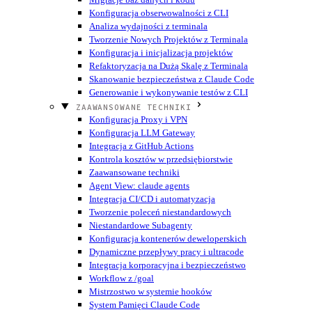
Konfiguracja obserwowalności z CLI
Analiza wydajności z terminala
Tworzenie Nowych Projektów z Terminala
Konfiguracja i inicjalizacja projektów
Refaktoryzacja na Dużą Skalę z Terminala
Skanowanie bezpieczeństwa z Claude Code
Generowanie i wykonywanie testów z CLI
ZAAWANSOWANE TECHNIKI
Konfiguracja Proxy i VPN
Konfiguracja LLM Gateway
Integracja z GitHub Actions
Kontrola kosztów w przedsiębiorstwie
Zaawansowane techniki
Agent View: claude agents
Integracja CI/CD i automatyzacja
Tworzenie poleceń niestandardowych
Niestandardowe Subagenty
Konfiguracja kontenerów deweloperskich
Dynamiczne przepływy pracy i ultracode
Integracja korporacyjna i bezpieczeństwo
Workflow z /goal
Mistrzostwo w systemie hooków
System Pamięci Claude Code