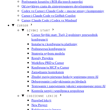
Porównanie kosztów i ROI dla trzech narzędzi
Od zwykłego czatu do zintegrowanego developmentu
Codex vs Cursor i Claude Code -- mocne strony i kompromisy
Cursor i Claude Code vs GitHub Copilot
Cursor, Claude Code i Codex vs Windsurf
CURSOR
SZYBKI START
Cursor Szybki start: Twój 2-godzinny przewodnik
konfiguracji
Instalacja i konfiguracja platformy
Podstawowa konfiguracja
Strategia wyboru modelu
Reguły Projektu
Workflow PRD w Cursor
Konfiguracja MCP w Cursor
Zarządzanie kontekstem
Zbuduj swoją pierwszą funkcję wspieraną przez AI
Debugowanie i odzyskiwanie po błędach
Testowanie i zapewnianie jakości wspomagane przez AI
Kontrola wersji i współpraca zespołowa
CODZIENNE LEKCJE
Przegląd lekcji
New Project
Refaktoryzacja legacy