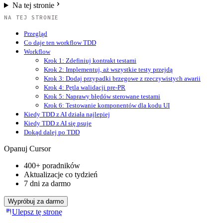
Na tej stronie
NA TEJ STRONIE
Przegląd
Co daje ten workflow TDD
Workflow
Krok 1: Zdefiniuj kontrakt testami
Krok 2: Implementuj, aż wszystkie testy przejdą
Krok 3: Dodaj przypadki brzegowe z rzeczywistych awarii
Krok 4: Pętla walidacji pre-PR
Krok 5: Naprawy błędów sterowane testami
Krok 6: Testowanie komponentów dla kodu UI
Kiedy TDD z AI działa najlepiej
Kiedy TDD z AI się psuje
Dokąd dalej po TDD
Opanuj Cursor
400+ poradników
Aktualizacje co tydzień
7 dni za darmo
Wypróbuj za darmo
Ulepsz tę stronę