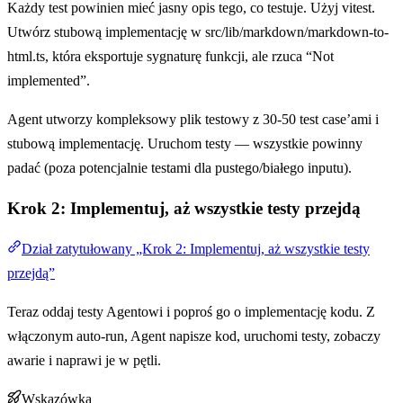
Każdy test powinien mieć jasny opis tego, co testuje. Użyj vitest.
Utwórz stubową implementację w src/lib/markdown/markdown-to-
html.ts, która eksportuje sygnaturę funkcji, ale rzuca “Not
implemented”.
Agent utworzy kompleksowy plik testowy z 30-50 test case’ami i
stubową implementację. Uruchom testy — wszystkie powinny
padać (poza potencjalnie testami dla pustego/białego inputu).
Krok 2: Implementuj, aż wszystkie testy przejdą
Dział zatytułowany „Krok 2: Implementuj, aż wszystkie testy
przejdą”
Teraz oddaj testy Agentowi i poproś go o implementację kodu. Z
włączonym auto-run, Agent napisze kod, uruchomi testy, zobaczy
awarie i naprawi je w pętli.
Wskazówka