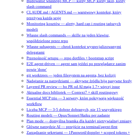
Budowanie własnego MCP — kiedy MCP, kiedy skill, kiedy
slash command
CLAUDE.md / AGENTS.md — warstwowy kontekst, który
przeżywa każdą sesję
Monitoring kosztów — alerty, hard cap i routing tańszych
modeli
Własne slash commands — skille na jeden klawisz,
współdzielone przez repo
Własne subagents — chroń kontekst wyspecjalizowanymi
delegatami
Przenośność setupu — repo dotfiles + bootstrap script
E2E agent-driven — agent sam jeździ po przeglądarce zanim
powie 'done'
git worktrees — jeden filesystem na agenta, bez kolizji
Nadążanie za narzędziami — aktywne źródła biją pasywne feedy
Layered PR review — bo PR od AI mają 1.7× więcej issue
Aktualne docs bibliotek — Context7 + skill routingowy
Essential MCP trio — 3 serwery, które pokrywają większość
workflow
Liczba MCP — 3-5 dobrze dobranych, nie 15 wszystkiego
Routing modeli — Opus/Sonnet/Haiku per zadanie
Plan mode — domyślna bramka dla każdej nietrywialnej zmiany
Główne narzędzie AI — przejście na terminal/agent‑first
Zarządzanie sekretami — 1Password/doppler + scoped tokens +