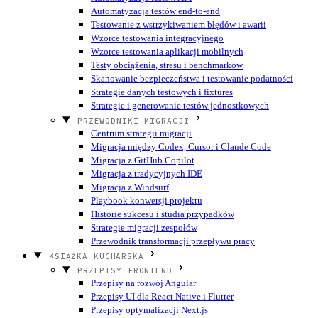
Automatyzacja testów end-to-end
Testowanie z wstrzykiwaniem błędów i awarii
Wzorce testowania integracyjnego
Wzorce testowania aplikacji mobilnych
Testy obciążenia, stresu i benchmarków
Skanowanie bezpieczeństwa i testowanie podatności
Strategie danych testowych i fixtures
Strategie i generowanie testów jednostkowych
PRZEWODNIKI MIGRACJI
Centrum strategii migracji
Migracja między Codex, Cursor i Claude Code
Migracja z GitHub Copilot
Migracja z tradycyjnych IDE
Migracja z Windsurf
Playbook konwersji projektu
Historie sukcesu i studia przypadków
Strategie migracji zespołów
Przewodnik transformacji przepływu pracy
KSIĄŻKA KUCHARSKA
PRZEPISY FRONTEND
Przepisy na rozwój Angular
Przepisy UI dla React Native i Flutter
Przepisy optymalizacji Next.js