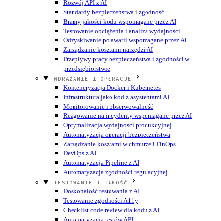
Rozwój API z AI
Standardy bezpieczeństwa i zgodność
Bramy jakości kodu wspomagane przez AI
Testowanie obciążenia i analiza wydajności
Odzyskiwanie po awarii wspomagane przez AI
Zarządzanie kosztami narzędzi AI
Przepływy pracy bezpieczeństwa i zgodności w
przedsiębiorstwie
WDRAŻANIE I OPERACJE
Konteneryzacja Docker i Kubernetes
Infrastruktura jako kod z asystentami AI
Monitorowanie i obserwowalność
Reagowanie na incydenty wspomagane przez AI
Optymalizacja wydajności produkcyjnej
Automatyzacja operacji bezpieczeństwa
Zarządzanie kosztami w chmurze i FinOps
DevOps z AI
Automatyzacja Pipeline z AI
Automatyzacja zgodności regulacyjnej
TESTOWANIE I JAKOŚĆ
Doskonałość testowania z AI
Testowanie zgodności A11y
Checklist code review dla kodu z AI
Automatyzacja testów API