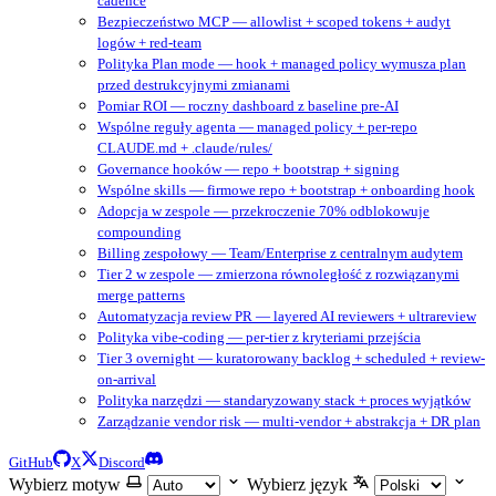
cadence
Bezpieczeństwo MCP — allowlist + scoped tokens + audyt
logów + red-team
Polityka Plan mode — hook + managed policy wymusza plan
przed destrukcyjnymi zmianami
Pomiar ROI — roczny dashboard z baseline pre-AI
Wspólne reguły agenta — managed policy + per-repo
CLAUDE.md + .claude/rules/
Governance hooków — repo + bootstrap + signing
Wspólne skills — firmowe repo + bootstrap + onboarding hook
Adopcja w zespole — przekroczenie 70% odblokowuje
compounding
Billing zespołowy — Team/Enterprise z centralnym audytem
Tier 2 w zespole — zmierzona równoległość z rozwiązanymi
merge patterns
Automatyzacja review PR — layered AI reviewers + ultrareview
Polityka vibe-coding — per-tier z kryteriami przejścia
Tier 3 overnight — kuratorowany backlog + scheduled + review-
on-arrival
Polityka narzędzi — standaryzowany stack + proces wyjątków
Zarządzanie vendor risk — multi-vendor + abstrakcja + DR plan
GitHub
X
Discord
Wybierz motyw
Wybierz język