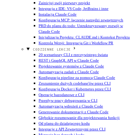
Zainicjuj swój pierwszy projekt
Integracja z IDE: VS Code, JetBrains i inne
Instalacja Claude Code
Konfiguracja MCP: łączenie narzędzi zewnętrznych
PRD do planu do todo: Ustrukturyzowany rozwój w
Claude Code
Inicjalizacja Projektu: CLAUDE.md i Kontekst Projektu
Kontrola Wersji: Integracja Git i Workflow PR
CODZIENNE LEKCJE
20 scenariuszy CLI z rzeczywistego świata
REST i GraphQL API w Claude Code
Projektowanie systemów z Claude Code
Automatyzacja zadań z Claude Code
Konfiguracja pipeline za pomocą Claude Code
Zrozumienie dużych codebase'ów przez CLI
Konfiguracja Docker i Kubernetes przez CLI
Operacje bazodanowe z CLI
Przepływ pracy debugowania w CLI
Automatyzacja wdrożeń z Claude Code
Generowanie dokumentacji z Claude Code
Głębokie rozumowanie dla projektowania funkcji
Od planu do działającego kodu
Integracje z API Zewnętrznymi przez CLI
Migracje baz danych i kodu