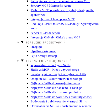
Zabezpieczanie i wzmacnianie serwerów MCP
Serwery MCP Microsoft i Azure
Mobbin MCP: prawdziwe przykłady designu dla
agentów AI
Integracja Jira i Linear przez MCP
Redukcja kosztu tokenów MCP dzięki wykonywaniu
kodu
Serwer MCP shadcn/ui
Integracja GitHub i GitLab przez MCP
PIPELINE PROJEKTOWY
Przegląd
Pipeline 4-etapowy
Pętla oceny i iteracji
EKOSYSTEM UMIEJĘTNOŚCI
Wprowadzenie do Agent Skills
Skills vs MCP -- Kiedy używać czego
Instalacja, aktualizacja i zarządzanie Skills
Oficjalne Skills od twórców technologii
Najlepsze Skills do rozwoju frontendu
Najlepsze Skills dla backendu i DevOps
Najlepsze Skills dla biznesu i produktu
Najlepsze Skills do workflow i produktywności
Budowanie i publikowanie własnych Skills
Optymalizacja Skills i udostępnianie w zespole