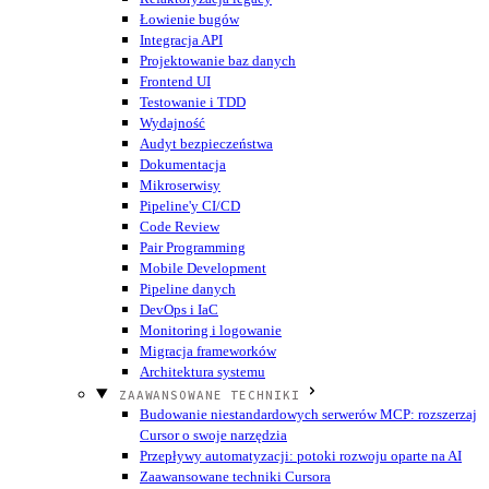
Łowienie bugów
Integracja API
Projektowanie baz danych
Frontend UI
Testowanie i TDD
Wydajność
Audyt bezpieczeństwa
Dokumentacja
Mikroserwisy
Pipeline'y CI/CD
Code Review
Pair Programming
Mobile Development
Pipeline danych
DevOps i IaC
Monitoring i logowanie
Migracja frameworków
Architektura systemu
ZAAWANSOWANE TECHNIKI
Budowanie niestandardowych serwerów MCP: rozszerzaj
Cursor o swoje narzędzia
Przepływy automatyzacji: potoki rozwoju oparte na AI
Zaawansowane techniki Cursora