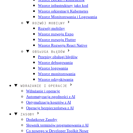
Wzorce infrastruktury jako kod
Wzorce orkiestracji Kubernetes
Wzorce Monitorowania i Logowania
ROZWÓJ MOBILNY
Rozwój mobilny
Wzorce rozwoju Expo
Wzorce rozwoju Flutter
Wzorce Rozwoju React Native
OBSŁUGA BŁĘDÓW
Przepisy obsługi błędów
Wzorce debugowania
Wzorce logowania
Wzorce monitorowania
Wzorce odzyskiwania
WDRAŻANIE I OPERACJE
Wdrażanie i operacje
Automatyzacja zgodności z AI
Optymalizacja kosztów z AI
Operacje bezpieczeństwa z AI
ZASOBY
Dodatkowe Zasoby
Słownik terminów programowania z AI
Co nowego w Developer Toolkit
Nowe