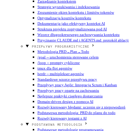
Zarządzanie kontekstem
Strategie wyszukiwania i indeksowania
Zrozumienie okien kontekstu i limitów tokenów
Optymalizacja kosztów kontekstu
Dokumentacja jako efektywny kontekst AI
Struktura projektu zoptymalizowana pod AI
Wzorce długookresowego zachowywania kontekstu
Przycinanie CLAUDE.md i AGENTS.md: protokół ablacji
PRZEPŁYWY PROGRAMISTYCZNE
Metodologia PRD→Plan→Todo
/goal -- uruchomienia sterowane celem
/loop -- prompty cykliczne
tmux dla flot agentów
herdr -- multiplekser agentów
Standardowe wzorce przepływu pracy
Przepływy pracy Agile: Integracja Scrum i Kanban
Przepływy pracy oparte na zachowaniu
Najlepsze praktyki ciągłego dostarczania
Domain-driven design z pomocą AI
Rozwój kierowany błędami: uczenie się z niepowodzeń
Podstawowa metodologia: PRD do planu do todo
Rozwój kierowany testami z AI
PODSTAWOWA METODOLOGIA
Podstawowe metodologie programowania