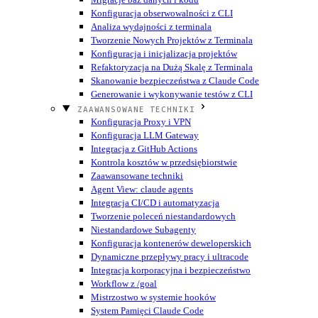
Konfiguracja obserwowalności z CLI
Analiza wydajności z terminala
Tworzenie Nowych Projektów z Terminala
Konfiguracja i inicjalizacja projektów
Refaktoryzacja na Dużą Skalę z Terminala
Skanowanie bezpieczeństwa z Claude Code
Generowanie i wykonywanie testów z CLI
ZAAWANSOWANE TECHNIKI
Konfiguracja Proxy i VPN
Konfiguracja LLM Gateway
Integracja z GitHub Actions
Kontrola kosztów w przedsiębiorstwie
Zaawansowane techniki
Agent View: claude agents
Integracja CI/CD i automatyzacja
Tworzenie poleceń niestandardowych
Niestandardowe Subagenty
Konfiguracja kontenerów deweloperskich
Dynamiczne przepływy pracy i ultracode
Integracja korporacyjna i bezpieczeństwo
Workflow z /goal
Mistrzostwo w systemie hooków
System Pamięci Claude Code