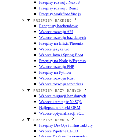
Przepisy rozwoju Nuxt 3
Przepisy rozwoju React
Przepisy workflow Vue.js
PRZEPISY BACKEND
Receptury backendowe
Wzorce rozwoju API
Wzorce rozwoju baz danych
Przepisy na Elixir/Phoenix
Wzorce języka Go
Wzorce Java i Spring Boot
Przepisy na Node.js/Express
Wzorce rozwoju PHP
Przepisy na Python
Wzorce rozwoju Rust
Wzorce rozwoju serverless
PRZEPISY BAZY DANYCH
Wzorce migracji baz danych
Wzorce i strategie NoSQL
Najlepsze praktyki ORM
Wzorce optymalizacji SQL
PRZEPISY DEVOPS
Przepisy DevOps i infrastruktury
Wzorce Pipeline CI/CD
Wzorce Docker i kontenerów