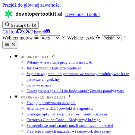
Przejdź do głównej zawartości
developertoolkit.ai
Developer Toolkit
Szukaj
Ctrl
K
GitHub
X
Discord
Wybierz motyw
Wybierz język
WPROWADZENIE
Witamy w rewolucji programowania z AI
Jak korzystać z tego przewodnika
Szybkie wygrane - natychmiastowe wzrosty produktywności w
pierwsze 24 godziny
Co je wyróżnia
Dlaczego narzędzia AI do kodowania? Zmiana paradygmatu
PORÓWNANIE NARZĘDZI
Przegląd porównania narzędzi
Alternatywne IDE i powłoki dla agentów
Strategie optymalizacji tokenów i limitów użycia
Cursor vs Claude Code -- Kiedy użyć którego
Szczegółowe porównanie możliwości trzech narzędzi
Przejście z innych narzędzi -- Framework decyzyjny