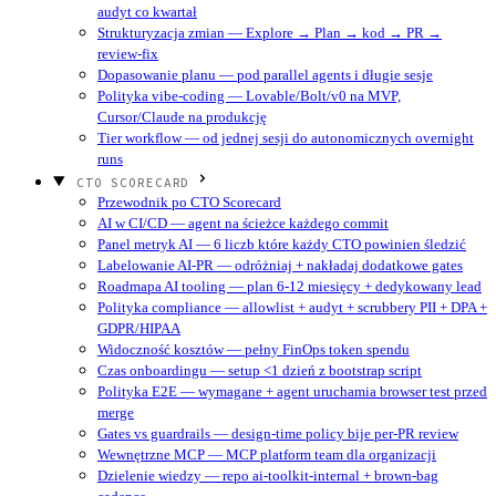
audyt co kwartał
Strukturyzacja zmian — Explore → Plan → kod → PR →
review-fix
Dopasowanie planu — pod parallel agents i długie sesje
Polityka vibe-coding — Lovable/Bolt/v0 na MVP,
Cursor/Claude na produkcję
Tier workflow — od jednej sesji do autonomicznych overnight
runs
CTO SCORECARD
Przewodnik po CTO Scorecard
AI w CI/CD — agent na ścieżce każdego commit
Panel metryk AI — 6 liczb które każdy CTO powinien śledzić
Labelowanie AI-PR — odróżniaj + nakładaj dodatkowe gates
Roadmapa AI tooling — plan 6-12 miesięcy + dedykowany lead
Polityka compliance — allowlist + audyt + scrubbery PII + DPA +
GDPR/HIPAA
Widoczność kosztów — pełny FinOps token spendu
Czas onboardingu — setup <1 dzień z bootstrap script
Polityka E2E — wymagane + agent uruchamia browser test przed
merge
Gates vs guardrails — design-time policy bije per-PR review
Wewnętrzne MCP — MCP platform team dla organizacji
Dzielenie wiedzy — repo ai-toolkit-internal + brown-bag