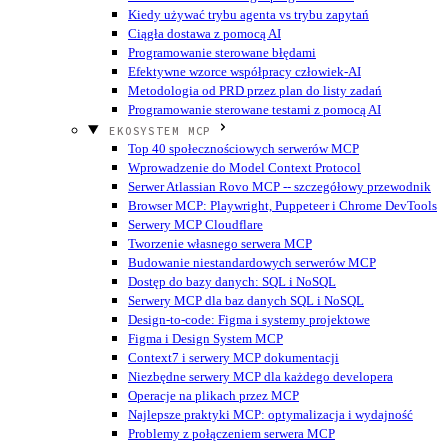
Kiedy używać trybu agenta vs trybu zapytań
Ciągła dostawa z pomocą AI
Programowanie sterowane błędami
Efektywne wzorce współpracy człowiek-AI
Metodologia od PRD przez plan do listy zadań
Programowanie sterowane testami z pomocą AI
EKOSYSTEM MCP
Top 40 społecznościowych serwerów MCP
Wprowadzenie do Model Context Protocol
Serwer Atlassian Rovo MCP -- szczegółowy przewodnik
Browser MCP: Playwright, Puppeteer i Chrome DevTools
Serwery MCP Cloudflare
Tworzenie własnego serwera MCP
Budowanie niestandardowych serwerów MCP
Dostęp do bazy danych: SQL i NoSQL
Serwery MCP dla baz danych SQL i NoSQL
Design-to-code: Figma i systemy projektowe
Figma i Design System MCP
Context7 i serwery MCP dokumentacji
Niezbędne serwery MCP dla każdego developera
Operacje na plikach przez MCP
Najlepsze praktyki MCP: optymalizacja i wydajność
Problemy z połączeniem serwera MCP