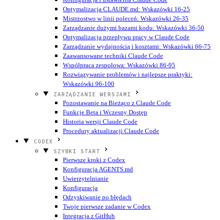
Optymalizacja CLAUDE.md: Wskazówki 16-25
Mistrzostwo w linii poleceń: Wskazówki 26-35
Zarządzanie dużymi bazami kodu: Wskazówki 36-50
Optymalizacja przepływu pracy w Claude Code
Zarządzanie wydajnością i kosztami: Wskazówki 66-75
Zaawansowane techniki Claude Code
Współpraca zespołowa: Wskazówki 86-95
Rozwiązywanie problemów i najlepsze praktyki:
Wskazówki 96-100
ZARZĄDZANIE WERSJAMI
Pozostawanie na Bieżąco z Claude Code
Funkcje Beta i Wczesny Dostęp
Historia wersji Claude Code
Procedury aktualizacji Claude Code
CODEX
SZYBKI START
Pierwsze kroki z Codex
Konfiguracja AGENTS.md
Uwierzytelnianie
Konfiguracja
Odzyskiwanie po błędach
Twoje pierwsze zadanie w Codex
Integracja z GitHub