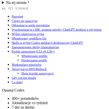
Na tej stronie
NA TEJ STRONIE
Przegląd
Czego się nauczysz
Orkiestracja wielu projektów
Synchronizacja z IDE: pomost między ChatGPT desktop a edytorem
Wybór właściwego trybu
Wbudowany workflow Git
Skills w trybie Codex aplikacji desktopowej ChatGPT
Zaawansowane skróty klawiaturowe
Profile uprawnień (CLI v0.128+)
Wbudowane profile
Przełączanie profili
Marketplace pluginów
Autoryzacja AWS Bedrock
Dwie ścieżki autoryzacji
Gdy coś nie działa
Co dalej
Opanuj Codex
400+ poradników
Aktualizacje co tydzień
7 dni za darmo