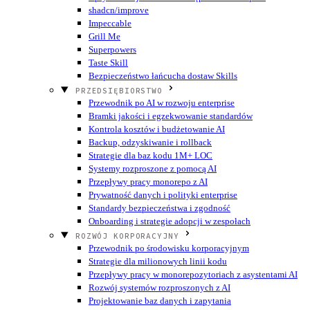
shadcn/improve
Impeccable
Grill Me
Superpowers
Taste Skill
Bezpieczeństwo łańcucha dostaw Skills
PRZEDSIĘBIORSTWO
Przewodnik po AI w rozwoju enterprise
Bramki jakości i egzekwowanie standardów
Kontrola kosztów i budżetowanie AI
Backup, odzyskiwanie i rollback
Strategie dla baz kodu 1M+ LOC
Systemy rozproszone z pomocą AI
Przepływy pracy monorepo z AI
Prywatność danych i polityki enterprise
Standardy bezpieczeństwa i zgodność
Onboarding i strategie adopcji w zespołach
ROZWÓJ KORPORACYJNY
Przewodnik po środowisku korporacyjnym
Strategie dla milionowych linii kodu
Przepływy pracy w monorepozytoriach z asystentami AI
Rozwój systemów rozproszonych z AI
Projektowanie baz danych i zapytania