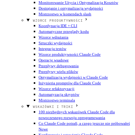
Monitorowanie Użycia i Optymalizacja Kosztów
Dostrajanie i optymalizacja wydajności
Mistrzostwo w komendach slash
WZORCE PRODUKTYWNOŚCI
Koordynacja IDE + CLI
Automatyczne przeglądy kodu
Wzorce wdrażania
Sztuczki wydajności
Integracja testów
Wzorce produktywności Claude Code
Operacje wsadowe
Przepływy debugowania
Przepływy wielu plików
Optymalizacja wydajności w Claude Code
Inżynieria promptów dla Claude Code
Wzorce refaktoryzacji
Automatyzacja skryptów
Mistrzostwo terminala
WSKAZÓWKI I TRIKI
100 niezbędnych wskazówek Claude Code dla
nowoczesnego rozwoju oprogramowania
Co Claude Code potrafi, a czego jeszcze nie próbowałeś
Nowe
Konfiguracja i ustawienia Claude Code