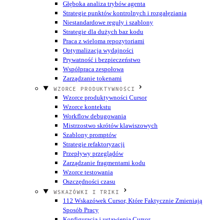
Głęboka analiza trybów agenta
Strategie punktów kontrolnych i rozgałęziania
Niestandardowe reguły i szablony
Strategie dla dużych baz kodu
Praca z wieloma repozytoriami
Optymalizacja wydajności
Prywatność i bezpieczeństwo
Współpraca zespołowa
Zarządzanie tokenami
WZORCE PRODUKTYWNOŚCI
Wzorce produktywności Cursor
Wzorce kontekstu
Workflow debugowania
Mistrzostwo skrótów klawiszowych
Szablony promptów
Strategie refaktoryzacji
Przepływy przeglądów
Zarządzanie fragmentami kodu
Wzorce testowania
Oszczędności czasu
WSKAZÓWKI I TRIKI
112 Wskazówek Cursor, Które Faktycznie Zmieniają
Sposób Pracy
Konfiguracja i ustawienia Cursor