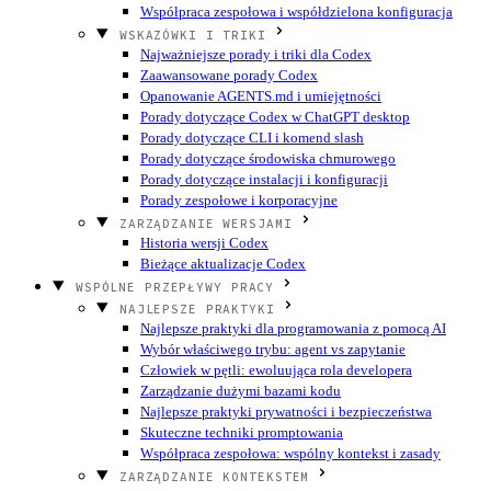
Współpraca zespołowa i współdzielona konfiguracja
WSKAZÓWKI I TRIKI
Najważniejsze porady i triki dla Codex
Zaawansowane porady Codex
Opanowanie AGENTS.md i umiejętności
Porady dotyczące Codex w ChatGPT desktop
Porady dotyczące CLI i komend slash
Porady dotyczące środowiska chmurowego
Porady dotyczące instalacji i konfiguracji
Porady zespołowe i korporacyjne
ZARZĄDZANIE WERSJAMI
Historia wersji Codex
Bieżące aktualizacje Codex
WSPÓLNE PRZEPŁYWY PRACY
NAJLEPSZE PRAKTYKI
Najlepsze praktyki dla programowania z pomocą AI
Wybór właściwego trybu: agent vs zapytanie
Człowiek w pętli: ewoluująca rola developera
Zarządzanie dużymi bazami kodu
Najlepsze praktyki prywatności i bezpieczeństwa
Skuteczne techniki promptowania
Współpraca zespołowa: wspólny kontekst i zasady
ZARZĄDZANIE KONTEKSTEM