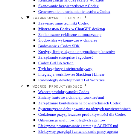
Refaktoryzacja na dużą skalę z Worktree
Skanowanie bezpieczeństwa z Codex
Generowanie i uruchamianie testów z Codex
ZAAWANSOWANE TECHNIKI
Zaawansowane techniki Codex
Mistrzostwo Codex w ChatGPT desktop
Zaplanowane cykliczne automatyzacje
Środowiska wykonawcze w chmurze
Budowanie z Codex SDK
Kredyty, limity użycia i optymalizacja kosztów
Zarządzanie enterprise i zgodność
Codex GitHub Action
Tryb bezgłowy i nieinteraktywny
Integracja workflow ze Slackiem i Linear
Równoległy development z Git Worktree
WZORCE PRODUKTYWNOŚCI
Wzorce produktywności Codex
Zmiany hurtowe z chmurą i worktree'ami
Zarządzanie kontekstem na powierzchniach Codex
Systematyczne debugowanie na różnych powierzchniach
Codzienne przyspieszacze produktywności dla Codex
Orkiestracja wielu równoległych agentów
Efektywne promptowanie i strategie AGENTS.md
Efektywny przegląd i zatwierdzanie pracy agenta