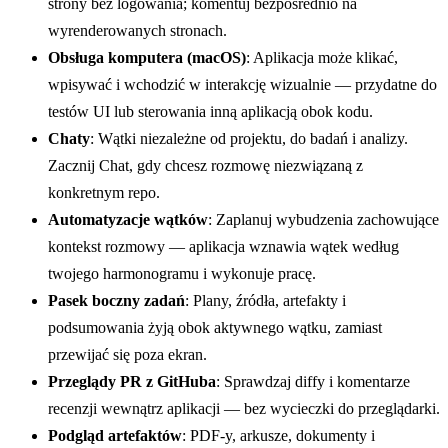
strony bez logowania; komentuj bezpośrednio na
wyrenderowanych stronach.
Obsługa komputera (macOS)
: Aplikacja może klikać,
wpisywać i wchodzić w interakcję wizualnie — przydatne do
testów UI lub sterowania inną aplikacją obok kodu.
Chaty
: Wątki niezależne od projektu, do badań i analizy.
Zacznij Chat, gdy chcesz rozmowę niezwiązaną z
konkretnym repo.
Automatyzacje wątków
: Zaplanuj wybudzenia zachowujące
kontekst rozmowy — aplikacja wznawia wątek według
twojego harmonogramu i wykonuje pracę.
Pasek boczny zadań
: Plany, źródła, artefakty i
podsumowania żyją obok aktywnego wątku, zamiast
przewijać się poza ekran.
Przeglądy PR z GitHuba
: Sprawdzaj diffy i komentarze
recenzji wewnątrz aplikacji — bez wycieczki do przeglądarki.
Podgląd artefaktów
: PDF-y, arkusze, dokumenty i