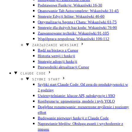
Podstawowe Funkcje: Wskazówki 16-30
Opanowanie Tab Autocomplete: Wskazówki 31-45
Strategie Edycji Inline: Wskazówki 46-60
Optymalizacja Agenta i Chatu: Wskazówki 61-75
Strategie dla dużych baz kodu: Wskazówki 76-90
Zaawansowane techniki: Wskazówki 91-105
Współpraca zespołowa: Wskazówki 106-112
ZARZĄDZANIE WERSJAMI
Bądź na bieżąco z Cursor
Historia wersji i funkcji
Strategie adopcji funkcji
Przewodniki aktualizacji Cursor
CLAUDE CODE
SZYBKI START
Szybki start Claude Code: Od zera do produktywności w
2 godziny
Uwierzytelnianie: klucze API, subskrypcje i SSO
Konfiguracja: uprawnienia, modele i tryb YOLO
Dogłębne rozumowanie: rozszerzone myślenie i poziomy
effort
Budowanie pierwszej funkcji z Claude Code
Naprawianie błędów: Obsługa awarii i wychodzenie z
impasu