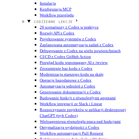
Instalacja
Konfiguracja MCP
Workflow przeglądu
CODZIENNE LEKCJE
20 scenariuszy z Codex w praktyce
Rozwój API z Codex
Projektowanie systemów z Codex
Zaplanowana automatyzacja zadań z Codex
Debugowanie z Codex na wielu powierzchniach
CI/CD z Codex GitHub Action
Przegląd kodu wspomagany AI z /review
Zrozumienie baz kodu z Codex
Modernizacja starszego kodu na skalę
Operacje bazodanowe z Codex
Automatyzacja wdrożeń z Codex
Generowanie dokumentacji z Codex
Budowanie funkcji z równoległymi agentami
Workflow integracji ze Slack i Linear
Rozpoczynanie projektów w aplikacji desktopowej
ChatGPT (tryb Codex)
Wieloagentowa równoległa praca nad funkcjami
Optymalizacja wydajności z Codex
Workflow automatyzacji Pull Request