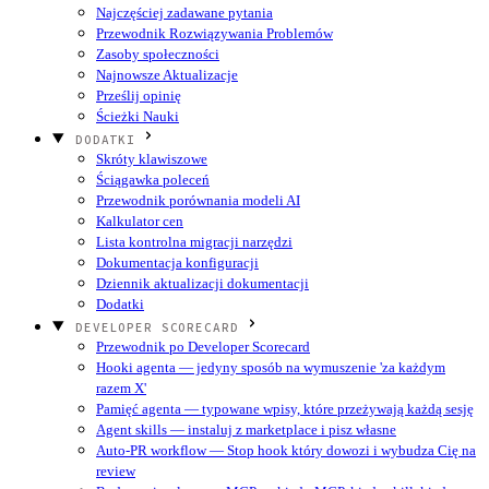
Najczęściej zadawane pytania
Przewodnik Rozwiązywania Problemów
Zasoby społeczności
Najnowsze Aktualizacje
Prześlij opinię
Ścieżki Nauki
DODATKI
Skróty klawiszowe
Ściągawka poleceń
Przewodnik porównania modeli AI
Kalkulator cen
Lista kontrolna migracji narzędzi
Dokumentacja konfiguracji
Dziennik aktualizacji dokumentacji
Dodatki
DEVELOPER SCORECARD
Przewodnik po Developer Scorecard
Hooki agenta — jedyny sposób na wymuszenie 'za każdym
razem X'
Pamięć agenta — typowane wpisy, które przeżywają każdą sesję
Agent skills — instaluj z marketplace i pisz własne
Auto-PR workflow — Stop hook który dowozi i wybudza Cię na
review