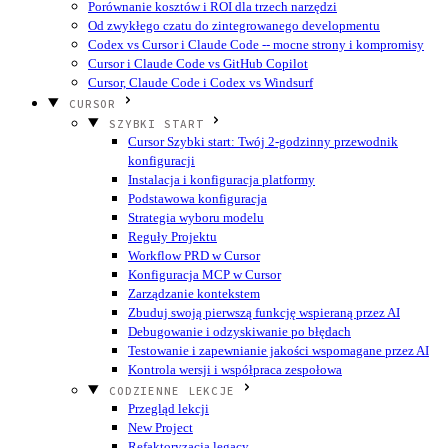
Porównanie kosztów i ROI dla trzech narzędzi
Od zwykłego czatu do zintegrowanego developmentu
Codex vs Cursor i Claude Code -- mocne strony i kompromisy
Cursor i Claude Code vs GitHub Copilot
Cursor, Claude Code i Codex vs Windsurf
CURSOR
SZYBKI START
Cursor Szybki start: Twój 2-godzinny przewodnik
konfiguracji
Instalacja i konfiguracja platformy
Podstawowa konfiguracja
Strategia wyboru modelu
Reguły Projektu
Workflow PRD w Cursor
Konfiguracja MCP w Cursor
Zarządzanie kontekstem
Zbuduj swoją pierwszą funkcję wspieraną przez AI
Debugowanie i odzyskiwanie po błędach
Testowanie i zapewnianie jakości wspomagane przez AI
Kontrola wersji i współpraca zespołowa
CODZIENNE LEKCJE
Przegląd lekcji
New Project
Refaktoryzacja legacy