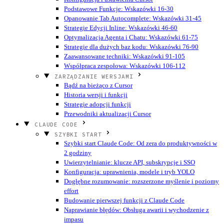
Podstawowe Funkcje: Wskazówki 16-30
Opanowanie Tab Autocomplete: Wskazówki 31-45
Strategie Edycji Inline: Wskazówki 46-60
Optymalizacja Agenta i Chatu: Wskazówki 61-75
Strategie dla dużych baz kodu: Wskazówki 76-90
Zaawansowane techniki: Wskazówki 91-105
Współpraca zespołowa: Wskazówki 106-112
ZARZĄDZANIE WERSJAMI
Bądź na bieżąco z Cursor
Historia wersji i funkcji
Strategie adopcji funkcji
Przewodniki aktualizacji Cursor
CLAUDE CODE
SZYBKI START
Szybki start Claude Code: Od zera do produktywności w
2 godziny
Uwierzytelnianie: klucze API, subskrypcje i SSO
Konfiguracja: uprawnienia, modele i tryb YOLO
Dogłębne rozumowanie: rozszerzone myślenie i poziomy
effort
Budowanie pierwszej funkcji z Claude Code
Naprawianie błędów: Obsługa awarii i wychodzenie z
impasu