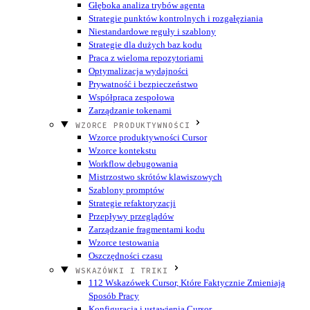
Głęboka analiza trybów agenta
Strategie punktów kontrolnych i rozgałęziania
Niestandardowe reguły i szablony
Strategie dla dużych baz kodu
Praca z wieloma repozytoriami
Optymalizacja wydajności
Prywatność i bezpieczeństwo
Współpraca zespołowa
Zarządzanie tokenami
WZORCE PRODUKTYWNOŚCI
Wzorce produktywności Cursor
Wzorce kontekstu
Workflow debugowania
Mistrzostwo skrótów klawiszowych
Szablony promptów
Strategie refaktoryzacji
Przepływy przeglądów
Zarządzanie fragmentami kodu
Wzorce testowania
Oszczędności czasu
WSKAZÓWKI I TRIKI
112 Wskazówek Cursor, Które Faktycznie Zmieniają
Sposób Pracy
Konfiguracja i ustawienia Cursor