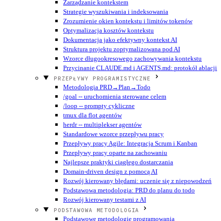
Zarządzanie kontekstem
Strategie wyszukiwania i indeksowania
Zrozumienie okien kontekstu i limitów tokenów
Optymalizacja kosztów kontekstu
Dokumentacja jako efektywny kontekst AI
Struktura projektu zoptymalizowana pod AI
Wzorce długookresowego zachowywania kontekstu
Przycinanie CLAUDE.md i AGENTS.md: protokół ablacji
PRZEPŁYWY PROGRAMISTYCZNE
Metodologia PRD→Plan→Todo
/goal -- uruchomienia sterowane celem
/loop -- prompty cykliczne
tmux dla flot agentów
herdr -- multiplekser agentów
Standardowe wzorce przepływu pracy
Przepływy pracy Agile: Integracja Scrum i Kanban
Przepływy pracy oparte na zachowaniu
Najlepsze praktyki ciągłego dostarczania
Domain-driven design z pomocą AI
Rozwój kierowany błędami: uczenie się z niepowodzeń
Podstawowa metodologia: PRD do planu do todo
Rozwój kierowany testami z AI
PODSTAWOWA METODOLOGIA
Podstawowe metodologie programowania