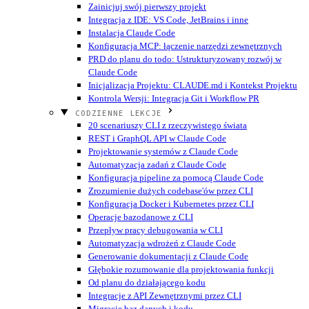
Zainicjuj swój pierwszy projekt
Integracja z IDE: VS Code, JetBrains i inne
Instalacja Claude Code
Konfiguracja MCP: łączenie narzędzi zewnętrznych
PRD do planu do todo: Ustrukturyzowany rozwój w
Claude Code
Inicjalizacja Projektu: CLAUDE.md i Kontekst Projektu
Kontrola Wersji: Integracja Git i Workflow PR
CODZIENNE LEKCJE
20 scenariuszy CLI z rzeczywistego świata
REST i GraphQL API w Claude Code
Projektowanie systemów z Claude Code
Automatyzacja zadań z Claude Code
Konfiguracja pipeline za pomocą Claude Code
Zrozumienie dużych codebase'ów przez CLI
Konfiguracja Docker i Kubernetes przez CLI
Operacje bazodanowe z CLI
Przepływ pracy debugowania w CLI
Automatyzacja wdrożeń z Claude Code
Generowanie dokumentacji z Claude Code
Głębokie rozumowanie dla projektowania funkcji
Od planu do działającego kodu
Integracje z API Zewnętrznymi przez CLI
Migracje baz danych i kodu