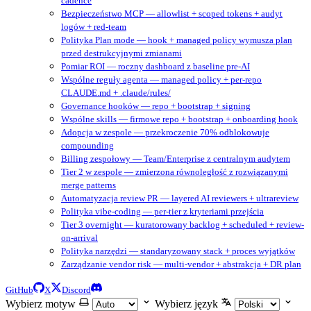
cadence
Bezpieczeństwo MCP — allowlist + scoped tokens + audyt
logów + red-team
Polityka Plan mode — hook + managed policy wymusza plan
przed destrukcyjnymi zmianami
Pomiar ROI — roczny dashboard z baseline pre-AI
Wspólne reguły agenta — managed policy + per-repo
CLAUDE.md + .claude/rules/
Governance hooków — repo + bootstrap + signing
Wspólne skills — firmowe repo + bootstrap + onboarding hook
Adopcja w zespole — przekroczenie 70% odblokowuje
compounding
Billing zespołowy — Team/Enterprise z centralnym audytem
Tier 2 w zespole — zmierzona równoległość z rozwiązanymi
merge patterns
Automatyzacja review PR — layered AI reviewers + ultrareview
Polityka vibe-coding — per-tier z kryteriami przejścia
Tier 3 overnight — kuratorowany backlog + scheduled + review-
on-arrival
Polityka narzędzi — standaryzowany stack + proces wyjątków
Zarządzanie vendor risk — multi-vendor + abstrakcja + DR plan
GitHub
X
Discord
Wybierz motyw
Wybierz język