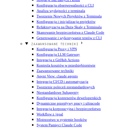
Konfiguracja obserwowalności z CLI
Analiza wydajności z terminala
Tworzenie Nowych Projektów z Terminala
Konfiguracja i inicjalizacja projektów
Refaktoryzacja na Dużą Skalę z Terminala
Skanowanie bezpieczeństwa z Claude Code
Generowanie i wykonywanie testów z CLI
ZAAWANSOWANE TECHNIKI
Konfiguracja Proxy i VPN
Konfiguracja LLM Gateway
Integracja z GitHub Actions
Kontrola kosztów w przedsiębiorstwie
Zaawansowane techniki
Agent View: claude agents
Integracja CI/CD i automatyzacja
Tworzenie poleceń niestandardowych
Niestandardowe Subagenty
Konfiguracja kontenerów deweloperskich
Dynamiczne przepływy pracy i ultracode
Integracja korporacyjna i bezpieczeństwo
Workflow z /goal
Mistrzostwo w systemie hooków
System Pamięci Claude Code