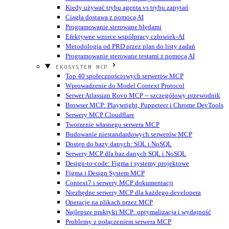
Kiedy używać trybu agenta vs trybu zapytań
Ciągła dostawa z pomocą AI
Programowanie sterowane błędami
Efektywne wzorce współpracy człowiek-AI
Metodologia od PRD przez plan do listy zadań
Programowanie sterowane testami z pomocą AI
EKOSYSTEM MCP
Top 40 społecznościowych serwerów MCP
Wprowadzenie do Model Context Protocol
Serwer Atlassian Rovo MCP -- szczegółowy przewodnik
Browser MCP: Playwright, Puppeteer i Chrome DevTools
Serwery MCP Cloudflare
Tworzenie własnego serwera MCP
Budowanie niestandardowych serwerów MCP
Dostęp do bazy danych: SQL i NoSQL
Serwery MCP dla baz danych SQL i NoSQL
Design-to-code: Figma i systemy projektowe
Figma i Design System MCP
Context7 i serwery MCP dokumentacji
Niezbędne serwery MCP dla każdego developera
Operacje na plikach przez MCP
Najlepsze praktyki MCP: optymalizacja i wydajność
Problemy z połączeniem serwera MCP