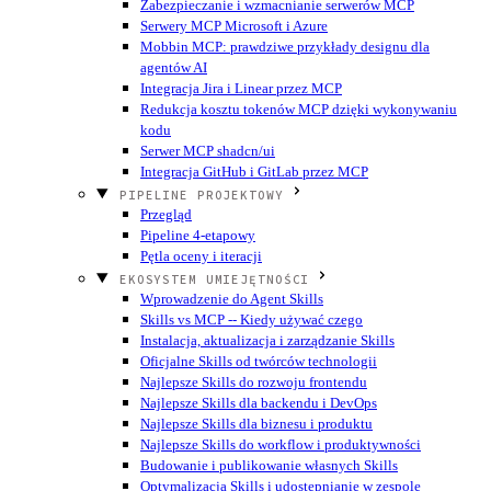
Zabezpieczanie i wzmacnianie serwerów MCP
Serwery MCP Microsoft i Azure
Mobbin MCP: prawdziwe przykłady designu dla
agentów AI
Integracja Jira i Linear przez MCP
Redukcja kosztu tokenów MCP dzięki wykonywaniu
kodu
Serwer MCP shadcn/ui
Integracja GitHub i GitLab przez MCP
PIPELINE PROJEKTOWY
Przegląd
Pipeline 4-etapowy
Pętla oceny i iteracji
EKOSYSTEM UMIEJĘTNOŚCI
Wprowadzenie do Agent Skills
Skills vs MCP -- Kiedy używać czego
Instalacja, aktualizacja i zarządzanie Skills
Oficjalne Skills od twórców technologii
Najlepsze Skills do rozwoju frontendu
Najlepsze Skills dla backendu i DevOps
Najlepsze Skills dla biznesu i produktu
Najlepsze Skills do workflow i produktywności
Budowanie i publikowanie własnych Skills
Optymalizacja Skills i udostępnianie w zespole