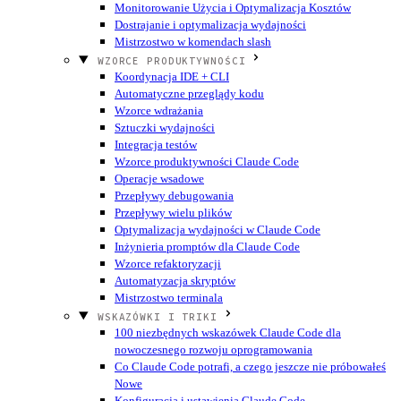
Monitorowanie Użycia i Optymalizacja Kosztów
Dostrajanie i optymalizacja wydajności
Mistrzostwo w komendach slash
WZORCE PRODUKTYWNOŚCI
Koordynacja IDE + CLI
Automatyczne przeglądy kodu
Wzorce wdrażania
Sztuczki wydajności
Integracja testów
Wzorce produktywności Claude Code
Operacje wsadowe
Przepływy debugowania
Przepływy wielu plików
Optymalizacja wydajności w Claude Code
Inżynieria promptów dla Claude Code
Wzorce refaktoryzacji
Automatyzacja skryptów
Mistrzostwo terminala
WSKAZÓWKI I TRIKI
100 niezbędnych wskazówek Claude Code dla
nowoczesnego rozwoju oprogramowania
Co Claude Code potrafi, a czego jeszcze nie próbowałeś
Nowe
Konfiguracja i ustawienia Claude Code