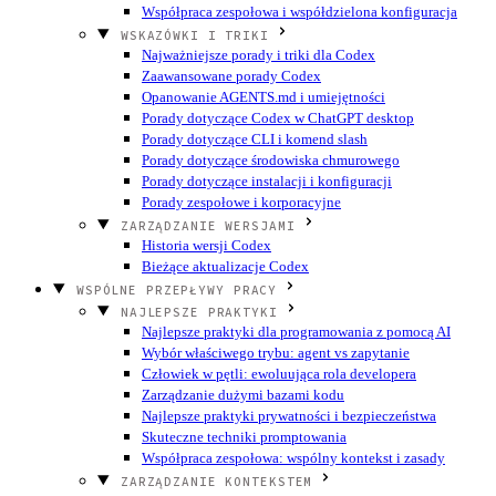
Współpraca zespołowa i współdzielona konfiguracja
WSKAZÓWKI I TRIKI
Najważniejsze porady i triki dla Codex
Zaawansowane porady Codex
Opanowanie AGENTS.md i umiejętności
Porady dotyczące Codex w ChatGPT desktop
Porady dotyczące CLI i komend slash
Porady dotyczące środowiska chmurowego
Porady dotyczące instalacji i konfiguracji
Porady zespołowe i korporacyjne
ZARZĄDZANIE WERSJAMI
Historia wersji Codex
Bieżące aktualizacje Codex
WSPÓLNE PRZEPŁYWY PRACY
NAJLEPSZE PRAKTYKI
Najlepsze praktyki dla programowania z pomocą AI
Wybór właściwego trybu: agent vs zapytanie
Człowiek w pętli: ewoluująca rola developera
Zarządzanie dużymi bazami kodu
Najlepsze praktyki prywatności i bezpieczeństwa
Skuteczne techniki promptowania
Współpraca zespołowa: wspólny kontekst i zasady
ZARZĄDZANIE KONTEKSTEM