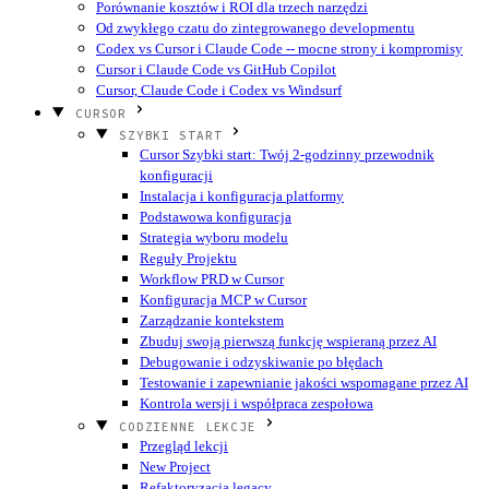
Porównanie kosztów i ROI dla trzech narzędzi
Od zwykłego czatu do zintegrowanego developmentu
Codex vs Cursor i Claude Code -- mocne strony i kompromisy
Cursor i Claude Code vs GitHub Copilot
Cursor, Claude Code i Codex vs Windsurf
CURSOR
SZYBKI START
Cursor Szybki start: Twój 2-godzinny przewodnik
konfiguracji
Instalacja i konfiguracja platformy
Podstawowa konfiguracja
Strategia wyboru modelu
Reguły Projektu
Workflow PRD w Cursor
Konfiguracja MCP w Cursor
Zarządzanie kontekstem
Zbuduj swoją pierwszą funkcję wspieraną przez AI
Debugowanie i odzyskiwanie po błędach
Testowanie i zapewnianie jakości wspomagane przez AI
Kontrola wersji i współpraca zespołowa
CODZIENNE LEKCJE
Przegląd lekcji
New Project
Refaktoryzacja legacy