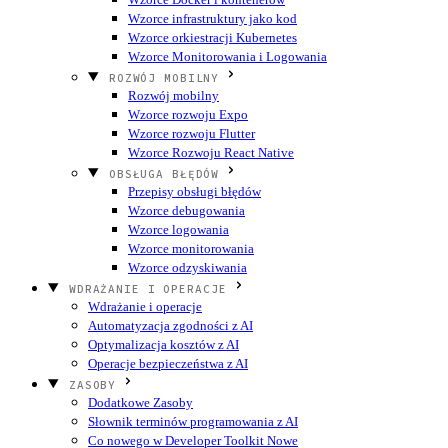
Wzorce infrastruktury jako kod
Wzorce orkiestracji Kubernetes
Wzorce Monitorowania i Logowania
ROZWÓJ MOBILNY
Rozwój mobilny
Wzorce rozwoju Expo
Wzorce rozwoju Flutter
Wzorce Rozwoju React Native
OBSŁUGA BŁĘDÓW
Przepisy obsługi błędów
Wzorce debugowania
Wzorce logowania
Wzorce monitorowania
Wzorce odzyskiwania
WDRAŻANIE I OPERACJE
Wdrażanie i operacje
Automatyzacja zgodności z AI
Optymalizacja kosztów z AI
Operacje bezpieczeństwa z AI
ZASOBY
Dodatkowe Zasoby
Słownik terminów programowania z AI
Co nowego w Developer Toolkit
Nowe