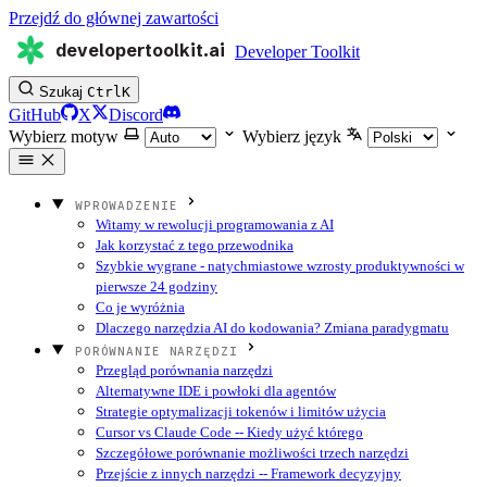
Przejdź do głównej zawartości
developertoolkit.ai
Developer Toolkit
Szukaj
Ctrl
K
GitHub
X
Discord
Wybierz motyw
Wybierz język
WPROWADZENIE
Witamy w rewolucji programowania z AI
Jak korzystać z tego przewodnika
Szybkie wygrane - natychmiastowe wzrosty produktywności w
pierwsze 24 godziny
Co je wyróżnia
Dlaczego narzędzia AI do kodowania? Zmiana paradygmatu
PORÓWNANIE NARZĘDZI
Przegląd porównania narzędzi
Alternatywne IDE i powłoki dla agentów
Strategie optymalizacji tokenów i limitów użycia
Cursor vs Claude Code -- Kiedy użyć którego
Szczegółowe porównanie możliwości trzech narzędzi
Przejście z innych narzędzi -- Framework decyzyjny