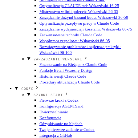
Optymalizacja CLAUDE.md: Wskazówki 16-25
Mistrzostwo w linii poleceń: Wskazówki 26-35
Zarządzanie dużymi bazami kodu: Wskazówki 36-50
Optymalizacja przepływu pracy w Claude Code
Zarządzanie wydajnością i kosztami: Wskazówki 66-75
Zaawansowane techniki Claude Code
Współpraca zespołowa: Wskazówki 86-95
Rozwiązywanie problemów i najlepsze praktyki:
Wskazówki 96-100
ZARZĄDZANIE WERSJAMI
Pozostawanie na Bieżąco z Claude Code
Funkcje Beta i Wczesny Dostęp
Historia wersji Claude Code
Procedury aktualizacji Claude Code
CODEX
SZYBKI START
Pierwsze kroki z Codex
Konfiguracja AGENTS.md
Uwierzytelnianie
Konfiguracja
Odzyskiwanie po błędach
Twoje pierwsze zadanie w Codex
Integracja z GitHub