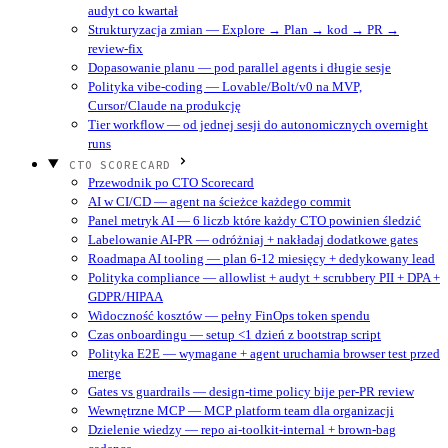
audyt co kwartał
Strukturyzacja zmian — Explore → Plan → kod → PR →
review-fix
Dopasowanie planu — pod parallel agents i długie sesje
Polityka vibe-coding — Lovable/Bolt/v0 na MVP,
Cursor/Claude na produkcję
Tier workflow — od jednej sesji do autonomicznych overnight
runs
CTO SCORECARD
Przewodnik po CTO Scorecard
AI w CI/CD — agent na ścieżce każdego commit
Panel metryk AI — 6 liczb które każdy CTO powinien śledzić
Labelowanie AI-PR — odróżniaj + nakładaj dodatkowe gates
Roadmapa AI tooling — plan 6-12 miesięcy + dedykowany lead
Polityka compliance — allowlist + audyt + scrubbery PII + DPA +
GDPR/HIPAA
Widoczność kosztów — pełny FinOps token spendu
Czas onboardingu — setup <1 dzień z bootstrap script
Polityka E2E — wymagane + agent uruchamia browser test przed
merge
Gates vs guardrails — design-time policy bije per-PR review
Wewnętrzne MCP — MCP platform team dla organizacji
Dzielenie wiedzy — repo ai-toolkit-internal + brown-bag