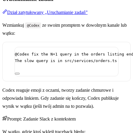
Dział zatytułowany „Uruchamianie zadań”
Wzmiankuj
ze swoim promptem w dowolnym kanale lub
@Codex
wątku:
@Codex fix the N+1 query in the orders listing en
The slow query is in src/services/orders.ts
Codex reaguje emoji z oczami, tworzy zadanie chmurowe i
odpowiada linkiem. Gdy zadanie się kończy, Codex publikuje
wynik w wątku (jeśli twój admin na to pozwala).
Prompt: Zadanie Slack z kontekstem
W wątku, gdzie ktoś wkleił traceback błędu: