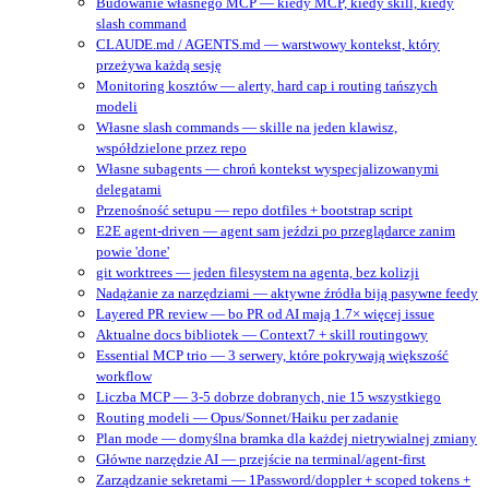
Budowanie własnego MCP — kiedy MCP, kiedy skill, kiedy
slash command
CLAUDE.md / AGENTS.md — warstwowy kontekst, który
przeżywa każdą sesję
Monitoring kosztów — alerty, hard cap i routing tańszych
modeli
Własne slash commands — skille na jeden klawisz,
współdzielone przez repo
Własne subagents — chroń kontekst wyspecjalizowanymi
delegatami
Przenośność setupu — repo dotfiles + bootstrap script
E2E agent-driven — agent sam jeździ po przeglądarce zanim
powie 'done'
git worktrees — jeden filesystem na agenta, bez kolizji
Nadążanie za narzędziami — aktywne źródła biją pasywne feedy
Layered PR review — bo PR od AI mają 1.7× więcej issue
Aktualne docs bibliotek — Context7 + skill routingowy
Essential MCP trio — 3 serwery, które pokrywają większość
workflow
Liczba MCP — 3-5 dobrze dobranych, nie 15 wszystkiego
Routing modeli — Opus/Sonnet/Haiku per zadanie
Plan mode — domyślna bramka dla każdej nietrywialnej zmiany
Główne narzędzie AI — przejście na terminal/agent‑first
Zarządzanie sekretami — 1Password/doppler + scoped tokens +