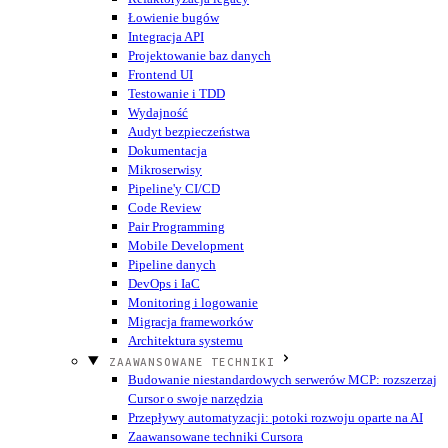
Łowienie bugów
Integracja API
Projektowanie baz danych
Frontend UI
Testowanie i TDD
Wydajność
Audyt bezpieczeństwa
Dokumentacja
Mikroserwisy
Pipeline'y CI/CD
Code Review
Pair Programming
Mobile Development
Pipeline danych
DevOps i IaC
Monitoring i logowanie
Migracja frameworków
Architektura systemu
ZAAWANSOWANE TECHNIKI
Budowanie niestandardowych serwerów MCP: rozszerzaj
Cursor o swoje narzędzia
Przepływy automatyzacji: potoki rozwoju oparte na AI
Zaawansowane techniki Cursora