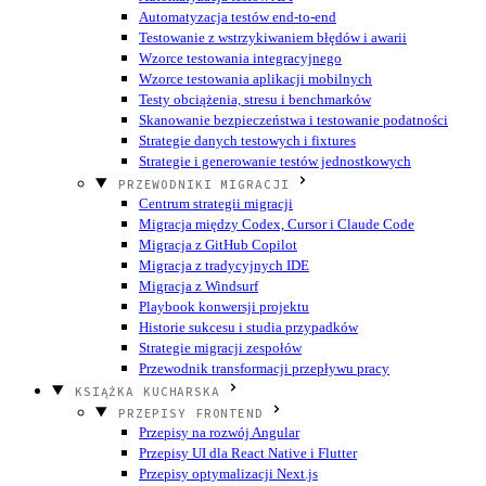
Automatyzacja testów end-to-end
Testowanie z wstrzykiwaniem błędów i awarii
Wzorce testowania integracyjnego
Wzorce testowania aplikacji mobilnych
Testy obciążenia, stresu i benchmarków
Skanowanie bezpieczeństwa i testowanie podatności
Strategie danych testowych i fixtures
Strategie i generowanie testów jednostkowych
PRZEWODNIKI MIGRACJI
Centrum strategii migracji
Migracja między Codex, Cursor i Claude Code
Migracja z GitHub Copilot
Migracja z tradycyjnych IDE
Migracja z Windsurf
Playbook konwersji projektu
Historie sukcesu i studia przypadków
Strategie migracji zespołów
Przewodnik transformacji przepływu pracy
KSIĄŻKA KUCHARSKA
PRZEPISY FRONTEND
Przepisy na rozwój Angular
Przepisy UI dla React Native i Flutter
Przepisy optymalizacji Next.js