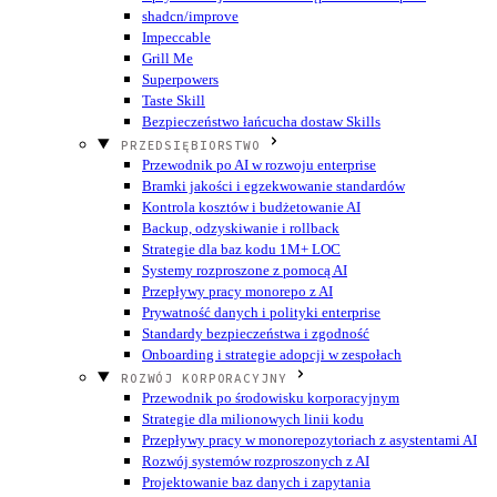
shadcn/improve
Impeccable
Grill Me
Superpowers
Taste Skill
Bezpieczeństwo łańcucha dostaw Skills
PRZEDSIĘBIORSTWO
Przewodnik po AI w rozwoju enterprise
Bramki jakości i egzekwowanie standardów
Kontrola kosztów i budżetowanie AI
Backup, odzyskiwanie i rollback
Strategie dla baz kodu 1M+ LOC
Systemy rozproszone z pomocą AI
Przepływy pracy monorepo z AI
Prywatność danych i polityki enterprise
Standardy bezpieczeństwa i zgodność
Onboarding i strategie adopcji w zespołach
ROZWÓJ KORPORACYJNY
Przewodnik po środowisku korporacyjnym
Strategie dla milionowych linii kodu
Przepływy pracy w monorepozytoriach z asystentami AI
Rozwój systemów rozproszonych z AI
Projektowanie baz danych i zapytania