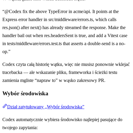
“@Codex fix the above TypeError in acme/api. It points at the
Express error handler in src/middleware/errors.ts, which calls
res.json() after next() has already streamed the response. Make the
handler bail out when res.headersSent is true, and add a Vitest case
in tests/middleware/errors.test.ts that asserts a double-send is a no-
op.”
Codex czyta całą historię wątku, więc nie musisz ponownie wklejać
tracebacka — ale wskazanie pliku, frameworka i ścieżki testu
zamienia mgliste “napraw to” w wąsko zakresowy PR.
Wybór środowiska
Dział zatytułowany „Wybór środowiska”
Codex automatycznie wybiera środowisko najlepiej pasujące do
twojego zapytania: