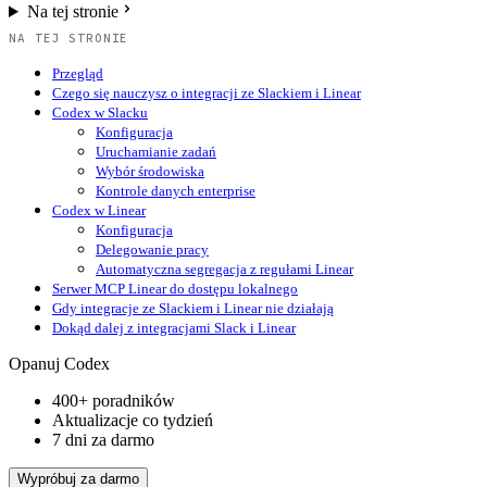
Na tej stronie
NA TEJ STRONIE
Przegląd
Czego się nauczysz o integracji ze Slackiem i Linear
Codex w Slacku
Konfiguracja
Uruchamianie zadań
Wybór środowiska
Kontrole danych enterprise
Codex w Linear
Konfiguracja
Delegowanie pracy
Automatyczna segregacja z regułami Linear
Serwer MCP Linear do dostępu lokalnego
Gdy integracje ze Slackiem i Linear nie działają
Dokąd dalej z integracjami Slack i Linear
Opanuj Codex
400+ poradników
Aktualizacje co tydzień
7 dni za darmo
Wypróbuj za darmo