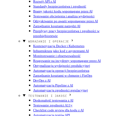
Rozwój API z AI
Standardy bezpieczeństwa i zgodność
Bramy jakości kodu wspomagane przez AI
Testowanie obciążenia i analiza wydajności
Odzyskiwanie po awarii wspomagane przez AI
Zarządzanie kosztami narzędzi AI
Przepływy pracy bezpieczeństwa i zgodności w
przedsiębiorstwie
WDRAŻANIE I OPERACJE
Konteneryzacja Docker i Kubernetes
Infrastruktura jako kod z asystentami AI
Monitorowanie i obserwowalność
Reagowanie na incydenty wspomagane przez AI
Optymalizacja wydajności produkcyjnej
Automatyzacja operacji bezpieczeństwa
Zarządzanie kosztami w chmurze i FinOps
DevOps z AI
Automatyzacja Pipeline z AI
Automatyzacja zgodności regulacyjnej
TESTOWANIE I JAKOŚĆ
Doskonałość testowania z AI
Testowanie zgodności A11y
Checklist code review dla kodu z AI
Automatyzacja testów API