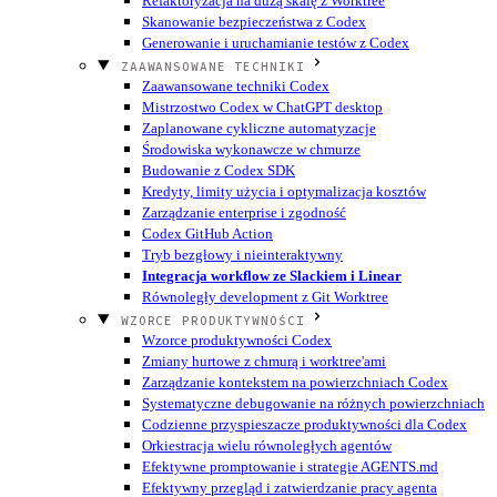
Refaktoryzacja na dużą skalę z Worktree
Skanowanie bezpieczeństwa z Codex
Generowanie i uruchamianie testów z Codex
ZAAWANSOWANE TECHNIKI
Zaawansowane techniki Codex
Mistrzostwo Codex w ChatGPT desktop
Zaplanowane cykliczne automatyzacje
Środowiska wykonawcze w chmurze
Budowanie z Codex SDK
Kredyty, limity użycia i optymalizacja kosztów
Zarządzanie enterprise i zgodność
Codex GitHub Action
Tryb bezgłowy i nieinteraktywny
Integracja workflow ze Slackiem i Linear
Równoległy development z Git Worktree
WZORCE PRODUKTYWNOŚCI
Wzorce produktywności Codex
Zmiany hurtowe z chmurą i worktree'ami
Zarządzanie kontekstem na powierzchniach Codex
Systematyczne debugowanie na różnych powierzchniach
Codzienne przyspieszacze produktywności dla Codex
Orkiestracja wielu równoległych agentów
Efektywne promptowanie i strategie AGENTS.md
Efektywny przegląd i zatwierdzanie pracy agenta