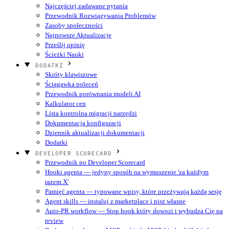
Najczęściej zadawane pytania
Przewodnik Rozwiązywania Problemów
Zasoby społeczności
Najnowsze Aktualizacje
Prześlij opinię
Ścieżki Nauki
DODATKI
Skróty klawiszowe
Ściągawka poleceń
Przewodnik porównania modeli AI
Kalkulator cen
Lista kontrolna migracji narzędzi
Dokumentacja konfiguracji
Dziennik aktualizacji dokumentacji
Dodatki
DEVELOPER SCORECARD
Przewodnik po Developer Scorecard
Hooki agenta — jedyny sposób na wymuszenie 'za każdym
razem X'
Pamięć agenta — typowane wpisy, które przeżywają każdą sesję
Agent skills — instaluj z marketplace i pisz własne
Auto-PR workflow — Stop hook który dowozi i wybudza Cię na
review