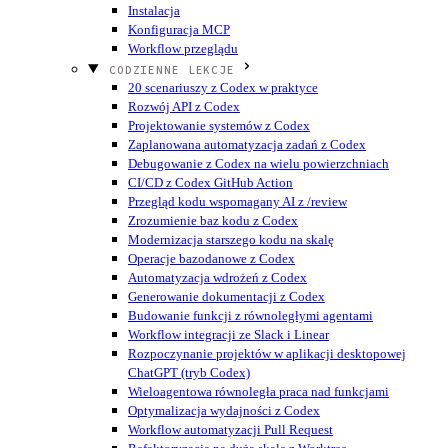
Instalacja
Konfiguracja MCP
Workflow przeglądu
CODZIENNE LEKCJE
20 scenariuszy z Codex w praktyce
Rozwój API z Codex
Projektowanie systemów z Codex
Zaplanowana automatyzacja zadań z Codex
Debugowanie z Codex na wielu powierzchniach
CI/CD z Codex GitHub Action
Przegląd kodu wspomagany AI z /review
Zrozumienie baz kodu z Codex
Modernizacja starszego kodu na skalę
Operacje bazodanowe z Codex
Automatyzacja wdrożeń z Codex
Generowanie dokumentacji z Codex
Budowanie funkcji z równoległymi agentami
Workflow integracji ze Slack i Linear
Rozpoczynanie projektów w aplikacji desktopowej
ChatGPT (tryb Codex)
Wieloagentowa równoległa praca nad funkcjami
Optymalizacja wydajności z Codex
Workflow automatyzacji Pull Request