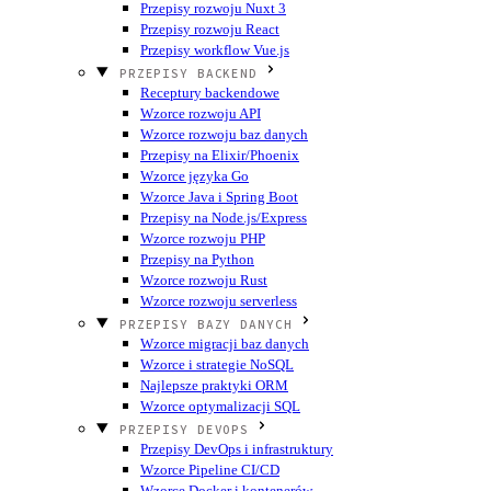
Przepisy rozwoju Nuxt 3
Przepisy rozwoju React
Przepisy workflow Vue.js
PRZEPISY BACKEND
Receptury backendowe
Wzorce rozwoju API
Wzorce rozwoju baz danych
Przepisy na Elixir/Phoenix
Wzorce języka Go
Wzorce Java i Spring Boot
Przepisy na Node.js/Express
Wzorce rozwoju PHP
Przepisy na Python
Wzorce rozwoju Rust
Wzorce rozwoju serverless
PRZEPISY BAZY DANYCH
Wzorce migracji baz danych
Wzorce i strategie NoSQL
Najlepsze praktyki ORM
Wzorce optymalizacji SQL
PRZEPISY DEVOPS
Przepisy DevOps i infrastruktury
Wzorce Pipeline CI/CD
Wzorce Docker i kontenerów