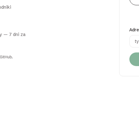
odniki
Adre
y — 7 dni za
/GitHub.