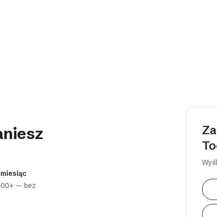
Za
aniesz
To
Wyśl
 miesiąc
 400+ — bez