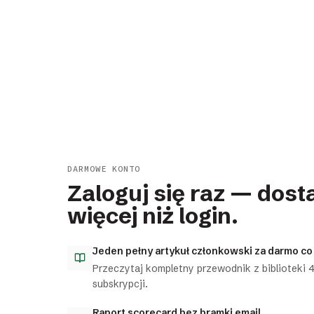
DARMOWE KONTO
Zaloguj się raz — dost
więcej niż login.
Jeden pełny artykuł członkowski za darmo co
Przeczytaj kompletny przewodnik z biblioteki
subskrypcji.
Raport scorecard bez bramki email