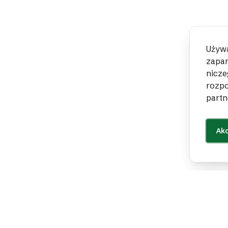
Używa
zapam
nicze
rozpo
partn
Akc